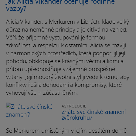
Jak Alicia Vikander oceňuje rodinné
vazby?
Alicia Vikander, s Merkurem v Librách, klade velký
důraz na neměnné principy a je citlivá na vzhled.
Věří, že příjemné vystupování je formou
zdvořilosti a respektu k ostatním. Alicia se rozvíjí
v harmonických prostředích, která podporují její
pohodu, obklopuje se krásnými věcmi a lidmi a
přitom upřednostňuje vzájemně prospěšné
vztahy. Její moudrý životní styl ji vede k tomu, aby
konflikty řešila dohodami a kompromisy, které
vyhovují všem zúčastněným.
ASTROLOGIE
Znáte své čínské znamení
zvěrokruhu?
Se Merkurem umístěným v jejím desátém domě