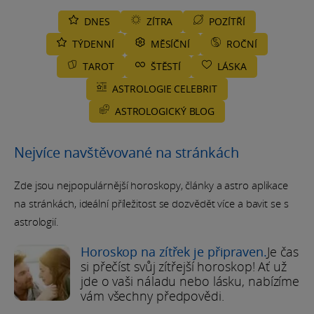
DNES
ZÍTRA
POZÍTŘÍ
TÝDENNÍ
MĚSÍČNÍ
ROČNÍ
TAROT
ŠTĚSTÍ
LÁSKA
ASTROLOGIE CELEBRIT
ASTROLOGICKÝ BLOG
Nejvíce navštěvované na stránkách
Zde jsou nejpopulárnější horoskopy, články a astro aplikace
na stránkách, ideální příležitost se dozvědět více a bavit se s
astrologií.
Horoskop na zítřek je připraven.
Je čas
si přečíst svůj zítřejší horoskop! Ať už
jde o vaši náladu nebo lásku, nabízíme
vám všechny předpovědi.