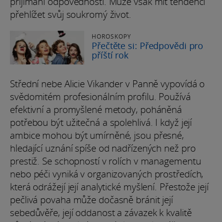
přijímání odpovědnosti. Může však mít tendenci
přehlížet svůj soukromý život.
HOROSKOPY
Přečtěte si: Předpovědi pro
příští rok
Střední nebe Alicie Vikander v Panně vypovídá o
svědomitém profesionálním profilu. Používá
efektivní a promyšlené metody, poháněná
potřebou být užitečná a spolehlivá. I když její
ambice mohou být umírněné, jsou přesné,
hledající uznání spíše od nadřízených než pro
prestiž. Se schopností v rolích v managementu
nebo péči vyniká v organizovaných prostředích,
která odrážejí její analytické myšlení. Přestože její
pečlivá povaha může dočasně bránit její
sebedůvěře, její oddanost a závazek k kvalitě