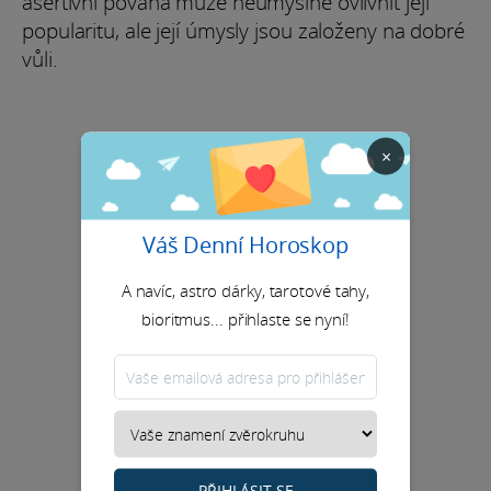
asertivní povaha může neúmyslně ovlivnit její
popularitu, ale její úmysly jsou založeny na dobré
vůli.
×
Váš Denní Horoskop
A navíc, astro dárky, tarotové tahy,
bioritmus... přihlaste se nyní!
PŘIHLÁSIT SE