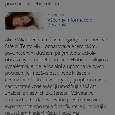
povrchnosti nebo kritikám.
ASTROLOGIE
Všechny informace o
Beranovi
Alicie Vikanderová má astrologický ascendent ve
Střelci. Tento vliv ji obdarovává energickým,
povzneseným duchem plným tepla, ačkoliv jí
občas chybí konkrétní ambice. Hluboce milující a
vynalézavá, Alicie je loajální a upřímná ve svých
pocitech. Její nezávislost ji vede k lásce k
cestování. Šťastná a velkorysá, její optimismus a
samostatné vzdělávání jí umožňují získávat
znalosti z vlastních zkušeností. Vzkvétá ve
změnách a hledá rovnováhu prostřednictvím
expanzivních spojení a filozofií, které ji inspirují v
neustálém hledání růstu. I když má