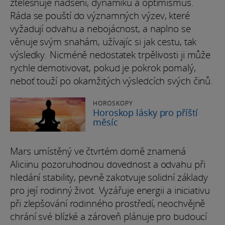
ztělesňuje nadšení, dynamiku a optimismus.
Ráda se pouští do významných výzev, které
vyžadují odvahu a nebojácnost, a naplno se
věnuje svým snahám, užívajíc si jak cestu, tak
výsledky. Nicméně nedostatek trpělivosti ji může
rychle demotivovat, pokud je pokrok pomalý,
neboť touží po okamžitých výsledcích svých činů.
HOROSKOPY
Horoskop lásky pro příští
měsíc
Mars umístěný ve čtvrtém domě znamená
Aliciinu pozoruhodnou dovednost a odvahu při
hledání stability, pevně zakotvuje solidní základy
pro její rodinný život. Vyzářuje energii a iniciativu
při zlepšování rodinného prostředí, neochvějně
chrání své blízké a zároveň plánuje pro budoucí