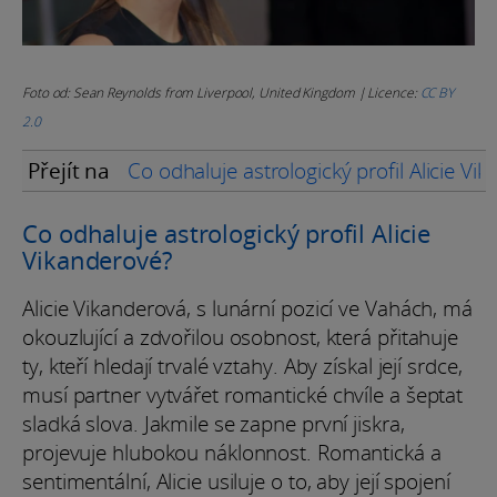
Foto od: Sean Reynolds from Liverpool, United Kingdom | Licence:
CC BY
2.0
Přejít na
Co odhaluje astrologický profil Alicie Vi
Co odhaluje astrologický profil Alicie
Vikanderové?
Alicie Vikanderová, s lunární pozicí ve Vahách, má
okouzlující a zdvořilou osobnost, která přitahuje
ty, kteří hledají trvalé vztahy. Aby získal její srdce,
musí partner vytvářet romantické chvíle a šeptat
sladká slova. Jakmile se zapne první jiskra,
projevuje hlubokou náklonnost. Romantická a
sentimentální, Alicie usiluje o to, aby její spojení