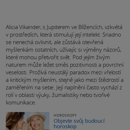
Alicia Vikander, s Jupiterem ve Blížencích, vzkvétá
v prostředích, která stimulují její intelekt. Snadno
se nenechá ovlivnit, ale zůstává otevřená
myšlenkám ostatních, užívajíc si výměny názorů,
které mohou přetvořit svět. Pod jejím živým
naturem může ležet směs pozitivnosti a povrchní
veselosti. Prožívá neustálý paradox mezi vřelostí
a kritickým myšlením, stejně jako mezi štědrostí a
zaměřením na sebe. Její naplnění často vychází z
rolí v oblasti výuky, žurnalistiky nebo tvořivé
komunikace.
HOROSKOPY
Objevte svůj budoucí
horoskop