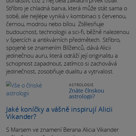
bohatství, což z něj dělá základní prvek oslav.
Stříbro je chladná barva, která může stát sama o
sobě, ale nejlépe vyniká v kombinaci s červenou,
černou, modrou nebo bílou. Ztělesňuje
budoucnost, technologii a sci-fi, běžně nalezenou
v špercích a antikvárních předmětech. Stříbro,
spojené se znamením Blíženců, dává Alicii
jedinečnou auru, která odráží její originalitu a
schopnost zapadnout, zatímco si zachovává
jedinečnost, zosobňuje dualitu a vytrvalost.
ASTROLOGIE
Znáte čínskou
astrologii?
Jaké koníčky a vášně inspirují Alicii
Vikander?
S Marsem ve znamení Berana Alicia Vikander