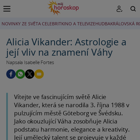
NOVINKY ZE SVĚTA CELEBRIT
KINO A TELEVIZE
HUDBA
KRÁLOVSKÁ R
HLEDAT
Alicia Vikander: Astrologie a
její vliv na znamení Váhy
Napsala Isabelle Fortes
Vítejte ve fascinujícím světě Alicie
Vikander, která se narodila 3. října 1988 v
pulzujícím městě Göteborg ve Švédsku.
Jako okouzlující Váha zosobňuje Alicia
podstatu harmonie, elegance a kreativity.
Její umělecký talent se projevuje v každé