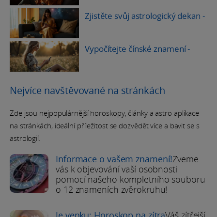
Zjistěte svůj astrologický dekan
-
Vypočítejte čínské znamení
-
Nejvíce navštěvované na stránkách
Zde jsou nejpopulárnější horoskopy, články a astro aplikace
na stránkách, ideální příležitost se dozvědět více a bavit se s
astrologií.
Informace o vašem znamení!
Zveme
vás k objevování vaší osobnosti
pomocí našeho kompletního souboru
o 12 znameních zvěrokruhu!
Je venku: Horoskop na zítra
Váš zítřejší