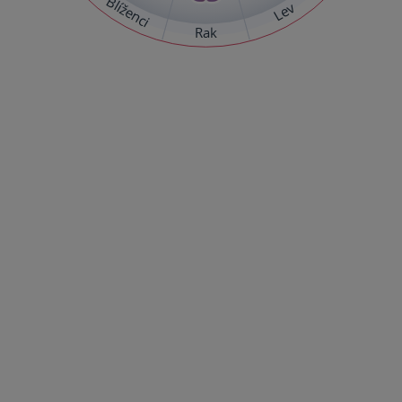
Blíženci
Lev
Rak