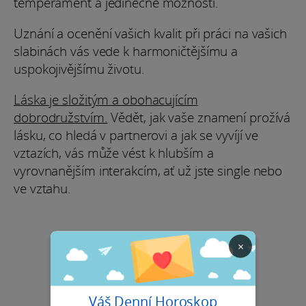
temperament a jedinečné možnosti.
Uznání a ocenění vašich kvalit při práci na vašich
slabinách vás vede k harmoničtějšímu a
uspokojivějšímu životu.
Láska je složitým a obohacujícím
dobrodružstvím.
Vědět, jak vaše znamení prožívá
lásku, co hledá v partnerovi a jak se vyvíjí ve
vztazích, vás může vést k hlubším a
vyrovnanějším interakcím, ať už jste single nebo
ve vztahu.
×
Váš Denní Horoskop