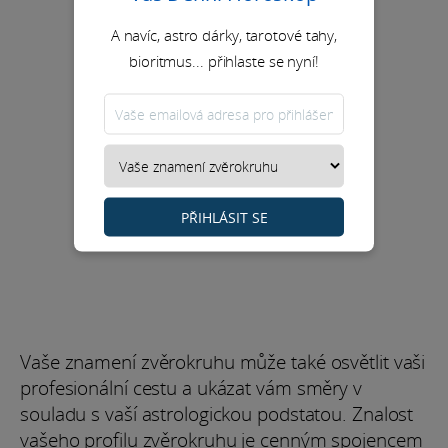
A navíc, astro dárky, tarotové tahy,
bioritmus... přihlaste se nyní!
PŘIHLÁSIT SE
Vaše znamení zvěrokruhu může také osvětlit vaši
profesionální cestu a ukázat vám směry v
souladu s vaší astrologickou podstatou. Znalost
vašeho profilu zvěrokruhu je cenným spojencem