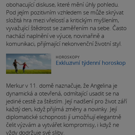
obohacující diskuse, které mění úhly pohledu.
Pod jejím pozitivním vzhledem se může skrývat
složitá hra mezi vřelostí a kritickým myšlením,
vyvažující štědrost se zaměřením na sebe. Často
nachází naplnění ve výuce, novinařině a
komunikaci, přijímající nekonvenční životní styl.
HOROSKOPY
Exkluzivní týdenní horoskop
Merkur v 11. domě naznačuje, že Angelina je
dynamická a otevřená, odmítající usadit se na
jediné cestě za štěstím. Její nadšení pro život září
každý den, když přijímá změny a novinky. Její
diplomatické schopnosti jí umožňují elegantně
čelit výzvám a vytvářet kompromisy, i když ne
vždy dodržuje své sliby.