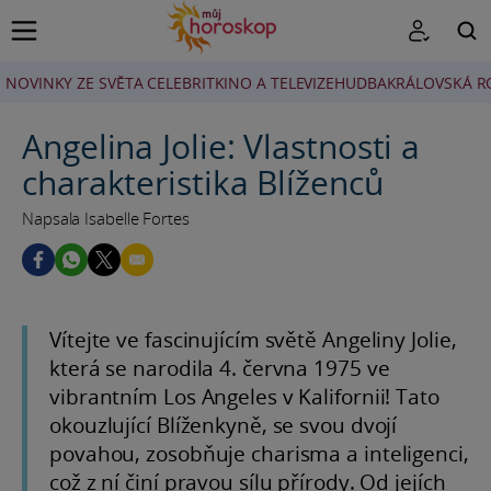
NOVINKY ZE SVĚTA CELEBRIT
KINO A TELEVIZE
HUDBA
KRÁLOVSKÁ R
HLEDAT
Angelina Jolie: Vlastnosti a
charakteristika Blíženců
Napsala Isabelle Fortes
Vítejte ve fascinujícím světě Angeliny Jolie,
která se narodila 4. června 1975 ve
vibrantním Los Angeles v Kalifornii! Tato
okouzlující Blíženkyně, se svou dvojí
povahou, zosobňuje charisma a inteligenci,
což z ní činí pravou sílu přírody. Od jejích