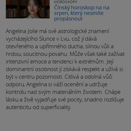
HOROSKOPY
Čínský horoskop na na
srpen, který nesmíte
propásnout
Angelina Jolie má své astrologické znamení
vycházejícího Slunce v Lvu, což jí dává
otevřeného a upřímného ducha, silnou vůli a
hrdou, soucitnou povahu. Může však také zažívat
intenzivní emoce a tendenci k extrémům. Její
dominantní osobnost jí získává respekt a užívá si
být v centru pozornosti. Citlivá a odolná vůči
odporu, Angelina si váží ocenění a udržuje
kontrolu nad svým materiálním životem. Chápe
lásku a živě vyjadřuje své pocity, snadno rozlišuje
autenticitu od superficiality.