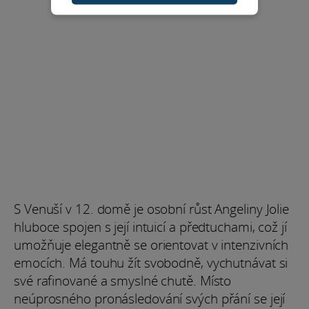
S Venuší v 12. domě je osobní růst Angeliny Jolie
hluboce spojen s její intuicí a předtuchami, což jí
umožňuje elegantně se orientovat v intenzivních
emocích. Má touhu žít svobodně, vychutnávat si
své rafinované a smyslné chutě. Místo
neúprosného pronásledování svých přání se její