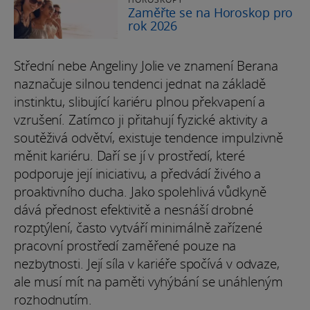
Zaměřte se na Horoskop pro
rok 2026
Střední nebe Angeliny Jolie ve znamení Berana
naznačuje silnou tendenci jednat na základě
instinktu, slibující kariéru plnou překvapení a
vzrušení. Zatímco ji přitahují fyzické aktivity a
soutěživá odvětví, existuje tendence impulzivně
měnit kariéru. Daří se jí v prostředí, které
podporuje její iniciativu, a předvádí živého a
proaktivního ducha. Jako spolehlivá vůdkyně
dává přednost efektivitě a nesnáší drobné
rozptýlení, často vytváří minimálně zařízené
pracovní prostředí zaměřené pouze na
nezbytnosti. Její síla v kariéře spočívá v odvaze,
ale musí mít na paměti vyhýbání se unáhleným
rozhodnutím.