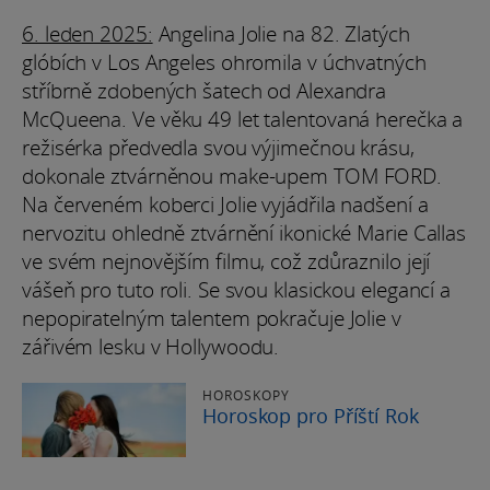
6. leden 2025:
Angelina Jolie na 82. Zlatých
glóbích v Los Angeles ohromila v úchvatných
stříbrně zdobených šatech od Alexandra
McQueena. Ve věku 49 let talentovaná herečka a
režisérka předvedla svou výjimečnou krásu,
dokonale ztvárněnou make-upem TOM FORD.
Na červeném koberci Jolie vyjádřila nadšení a
nervozitu ohledně ztvárnění ikonické Marie Callas
ve svém nejnovějším filmu, což zdůraznilo její
vášeň pro tuto roli. Se svou klasickou elegancí a
nepopiratelným talentem pokračuje Jolie v
zářivém lesku v Hollywoodu.
HOROSKOPY
Horoskop pro Příští Rok