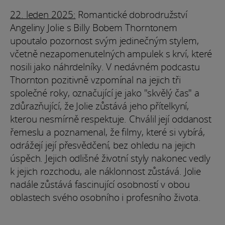
22. leden 2025:
Romantické dobrodružství
Angeliny Jolie s Billy Bobem Thorntonem
upoutalo pozornost svým jedinečným stylem,
včetně nezapomenutelných ampulek s krví, které
nosili jako náhrdelníky. V nedávném podcastu
Thornton pozitivně vzpomínal na jejich tři
společné roky, označující je jako "skvělý čas" a
zdůrazňující, že Jolie zůstává jeho přítelkyní,
kterou nesmírně respektuje. Chválil její oddanost
řemeslu a poznamenal, že filmy, které si vybírá,
odrážejí její přesvědčení, bez ohledu na jejich
úspěch. Jejich odlišné životní styly nakonec vedly
k jejich rozchodu, ale náklonnost zůstává. Jolie
nadále zůstává fascinující osobností v obou
oblastech svého osobního i profesního života.