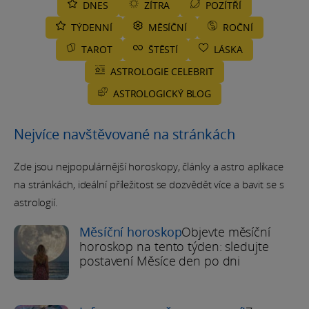
DNES
ZÍTRA
POZÍTŘÍ
TÝDENNÍ
MĚSÍČNÍ
ROČNÍ
TAROT
ŠTĚSTÍ
LÁSKA
ASTROLOGIE CELEBRIT
ASTROLOGICKÝ BLOG
Nejvíce navštěvované na stránkách
Zde jsou nejpopulárnější horoskopy, články a astro aplikace
na stránkách, ideální příležitost se dozvědět více a bavit se s
astrologií.
Měsíční horoskop
Objevte měsíční
horoskop na tento týden: sledujte
postavení Měsíce den po dni