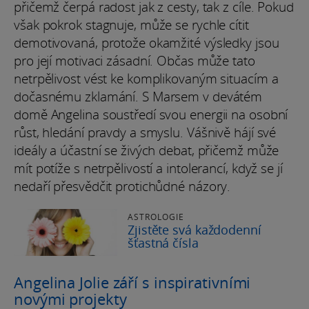
přičemž čerpá radost jak z cesty, tak z cíle. Pokud
však pokrok stagnuje, může se rychle cítit
demotivovaná, protože okamžité výsledky jsou
pro její motivaci zásadní. Občas může tato
netrpělivost vést ke komplikovaným situacím a
dočasnému zklamání. S Marsem v devátém
domě Angelina soustředí svou energii na osobní
růst, hledání pravdy a smyslu. Vášnivě hájí své
ideály a účastní se živých debat, přičemž může
mít potíže s netrpělivostí a intolerancí, když se jí
nedaří přesvědčit protichůdné názory.
ASTROLOGIE
Zjistěte svá každodenní
šťastná čísla
Angelina Jolie září s inspirativními
novými projekty