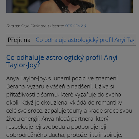
Foto od: Gage Skidmore | Licence:
CC BY-SA 2.0
Přejít na
Co odhaluje astrologický profil Anyi Tayl
Co odhaluje astrologický profil Anyi
Taylor-Joy?
Anya Taylor-Joy, s lunární pozicí ve znamení
Berana, vyzařuje vášeň a nadšení. Užíva si
přitažlivosti a šarmu, které vyzařuje do svého
okolí. Když je okouzlena, vkládá do romantiky
celé své srdce, zapaluje touhy a krade srdce svou
živou energií. Anya hledá partnera, který
respektuje její svobodu a podporuje její
dobrodružného ducha, protože ji to inspiruje,