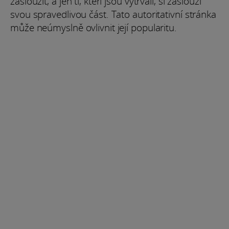
zasloužit, a jen ti, kteří jsou vytrvalí, si zaslouží
svou spravedlivou část. Tato autoritativní stránka
může neúmyslně ovlivnit její popularitu.