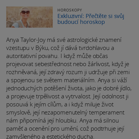
HOROSKOPY
Exkluzivní: Přečtěte si svůj
budoucí horoskop
Anya Taylor-Joy má své astrologické znamení
vzestupu v Býku, což jí dává tvrdohlavou a
autoritativní povahu. I když může občas
projevovat sebestřednost nebo žárlivost, když je
rozhněvaná, její zdravý rozum ji udržuje při zemi
a spojenou se světem materiálním. Anya si váží
jednoduchých potěšení života, jako je dobré jídlo,
a projevuje trpělivost a vytrvalost. Její odolnost ji
posouvá k jejím cílům, a i když miluje život
smyslově, její nezapomenutelný temperament
nám připomíná její hloubku. Anya má silnou
paměť a ocenění pro umění, což podtrhuje její
zamyšleného a estetického ducha.