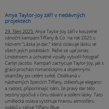
Anya Taylor-Joy září v nedávných
projektech
29. říjen 2025:
Anya Taylor-Joy září v kouzelné
vánoční kampani Tiffany & Co. na rok 2025 s
názvem "Láska je dar," která oslavuje lásku ve
všech jejích podobách. Režie se ujal Jonas
Lindstroem a úchvatné vizuály vytvořil fotograf
Carlijn Jacobs. Kampaň zachycuje Taylor-Joy, jak s
grácií prochází romantickými a dojemnými
okamžiky po celém světě. Oblékaná v
nádherných špercích Tiffany, ztělesňuje eleganci
a radost, připomínajíc nám, že pravý dar této
sezóny spočívá v činu dávání a sdílení lásky. Tato
umělecká oslava vystihuje hravou atmosféru
svátků v zářivé Tiffany Blue.