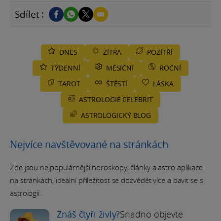
Sdílet :
DNES
ZÍTRA
POZÍTŘÍ
TÝDENNÍ
MĚSÍČNÍ
ROČNÍ
TAROT
ŠTĚSTÍ
LÁSKA
ASTROLOGIE CELEBRIT
ASTROLOGICKÝ BLOG
Nejvíce navštěvované na stránkách
Zde jsou nejpopulárnější horoskopy, články a astro aplikace
na stránkách, ideální příležitost se dozvědět více a bavit se s
astrologií.
Znáš čtyři živly?
Snadno objevte