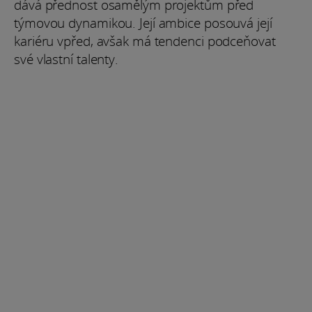
dává přednost osamělým projektům před
týmovou dynamikou. Její ambice posouvá její
kariéru vpřed, avšak má tendenci podceňovat
své vlastní talenty.