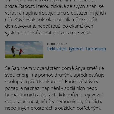
srdce. Radost, kterou získává ze svých snah, se
vyrovná naplnění spojenému s dosažením jejích
cílů. Když však pokrok zpomalí, může se cítit
demotivovaná, neboť touží po okamžitých
výsledcích a může mít potíže s trpělivostí.
HOROSKOPY
Exkluzivní týdenní horoskop
Se Saturnem v dvanáctém domě Anya směřuje
svou energii na pomoc druhým, upřednostňuje
spolupráci před konkurencí. Raději zůstává v
pozadí a nachází naplnění v sociálních nebo
humanitárních aktivitách, kde může projevovat
svou soucitnost, ať už v nemocnicích, útulcích,
nebo jiných prostorách sloužících potřebným.