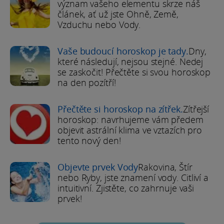
význam vašeho elementu skrze náš
článek, ať už jste Ohně, Země,
Vzduchu nebo Vody.
Vaše budoucí horoskop je tady.
Dny,
které následují, nejsou stejné. Nedej
se zaskočit! Přečtěte si svou horoskop
na den pozítří!
Přečtěte si horoskop na zítřek.
Zítřejší
horoskop: navrhujeme vám předem
objevit astrální klima ve vztazích pro
tento nový den!
Objevte prvek Vody
Rakovina, Štír
nebo Ryby, jste znamení vody. Citliví a
intuitivní. Zjistěte, co zahrnuje vaši
prvek!