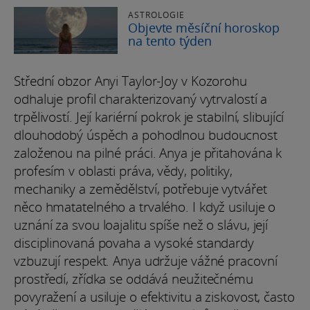
ASTROLOGIE
Objevte měsíční horoskop
na tento týden
Střední obzor Anyi Taylor-Joy v Kozorohu
odhaluje profil charakterizovaný vytrvalostí a
trpělivostí. Její kariérní pokrok je stabilní, slibující
dlouhodobý úspěch a pohodlnou budoucnost
založenou na pilné práci. Anya je přitahována k
profesím v oblasti práva, vědy, politiky,
mechaniky a zemědělství, potřebuje vytvářet
něco hmatatelného a trvalého. I když usiluje o
uznání za svou loajalitu spíše než o slávu, její
disciplinovaná povaha a vysoké standardy
vzbuzují respekt. Anya udržuje vážné pracovní
prostředí, zřídka se oddává neužitečnému
povyražení a usiluje o efektivitu a ziskovost, často