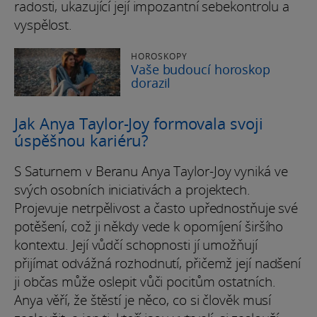
radosti, ukazující její impozantní sebekontrolu a
vyspělost.
HOROSKOPY
Vaše budoucí horoskop
dorazil
Jak Anya Taylor-Joy formovala svoji
úspěšnou kariéru?
S Saturnem v Beranu Anya Taylor-Joy vyniká ve
svých osobních iniciativách a projektech.
Projevuje netrpělivost a často upřednostňuje své
potěšení, což ji někdy vede k opomíjení širšího
kontextu. Její vůdčí schopnosti jí umožňují
přijímat odvážná rozhodnutí, přičemž její nadšení
ji občas může oslepit vůči pocitům ostatních.
Anya věří, že štěstí je něco, co si člověk musí