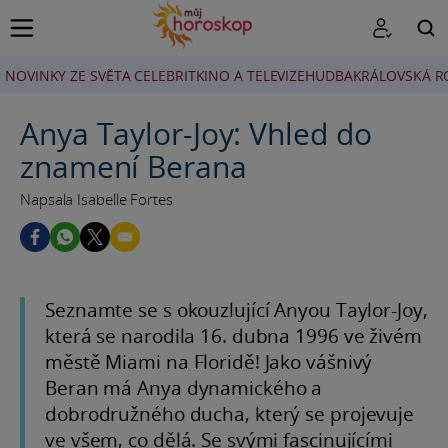
NOVINKY ZE SVĚTA CELEBRIT
KINO A TELEVIZE
HUDBA
KRÁLOVSKÁ R
HLEDAT
Anya Taylor-Joy: Vhled do
znamení Berana
Napsala Isabelle Fortes
Seznamte se s okouzlující Anyou Taylor-Joy,
která se narodila 16. dubna 1996 ve živém
městě Miami na Floridě! Jako vášnivý
Beran má Anya dynamického a
dobrodružného ducha, který se projevuje
ve všem, co dělá. Se svými fascinujícími