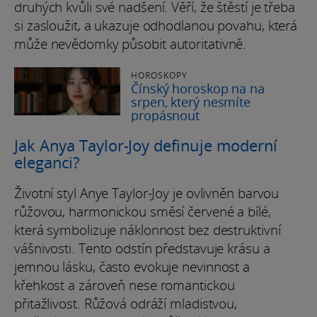
druhých kvůli své nadšení. Věří, že štěstí je třeba
si zasloužit, a ukazuje odhodlanou povahu, která
může nevědomky působit autoritativně.
HOROSKOPY
Čínský horoskop na na
srpen, který nesmíte
propásnout
Jak Anya Taylor-Joy definuje moderní
eleganci?
Životní styl Anye Taylor-Joy je ovlivněn barvou
růžovou, harmonickou směsí červené a bílé,
která symbolizuje náklonnost bez destruktivní
vášnivosti. Tento odstín představuje krásu a
jemnou lásku, často evokuje nevinnost a
křehkost a zároveň nese romantickou
přitažlivost. Růžová odráží mladistvou,