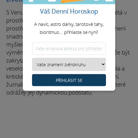
Váš Denní Horoskop
S Venuší ve Blížencích Anya Taylor-Joy vzkvétá v
prostředích, která stimulují její intelekt
A navíc, astro dárky, tarotové tahy,
prostřednictvím sociálních interakcí. I když není
bioritmus... přihlaste se nyní!
snadno ovlivnitelná, zůstává otevřená
myšlenkám ostatních a ráda přetváří svět
výměnou názorů. Její skutečná povaha může být
zakryta nadbytkem pozitivity nebo fasádou
veselosti. Anya se pohybuje v paradoxu tepla a
kritického myšlení, nacházejíc radost v učení,
PŘIHLÁSIT SE
žurnalistice a unikátních životních stylech, které
odrážejí její dynamickou podstatu.