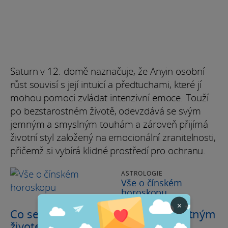
Saturn v 12. domě naznačuje, že Anyin osobní
růst souvisí s její intuicí a předtuchami, které jí
mohou pomoci zvládat intenzivní emoce. Touží
po bezstarostném životě, odevzdává se svým
jemným a smyslným touhám a zároveň přijímá
životní styl založený na emocionální zranitelnosti,
přičemž si vybírá klidné prostředí pro ochranu.
ASTROLOGIE
Vše o čínském
horoskopu
×
Co se skrývá za okouzlujícím milostným
životem Anyi Taylor-Joy?