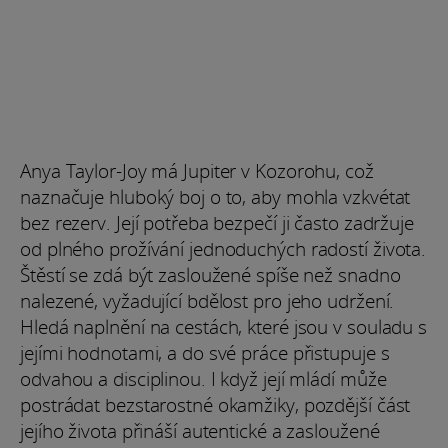
Anya Taylor-Joy má Jupiter v Kozorohu, což
naznačuje hluboký boj o to, aby mohla vzkvétat
bez rezerv. Její potřeba bezpečí ji často zadržuje
od plného prožívání jednoduchých radostí života.
Štěstí se zdá být zasloužené spíše než snadno
nalezené, vyžadující bdělost pro jeho udržení.
Hledá naplnění na cestách, které jsou v souladu s
jejími hodnotami, a do své práce přistupuje s
odvahou a disciplinou. I když její mládí může
postrádat bezstarostné okamžiky, pozdější část
jejího života přináší autentické a zasloužené