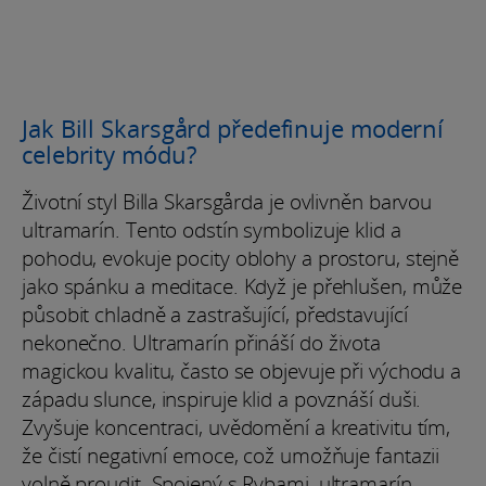
Jak Bill Skarsgård předefinuje moderní
celebrity módu?
Životní styl Billa Skarsgårda je ovlivněn barvou
ultramarín. Tento odstín symbolizuje klid a
pohodu, evokuje pocity oblohy a prostoru, stejně
jako spánku a meditace. Když je přehlušen, může
působit chladně a zastrašující, představující
nekonečno. Ultramarín přináší do života
magickou kvalitu, často se objevuje při východu a
západu slunce, inspiruje klid a povznáší duši.
Zvyšuje koncentraci, uvědomění a kreativitu tím,
že čistí negativní emoce, což umožňuje fantazii
volně proudit. Spojený s Rybami, ultramarín