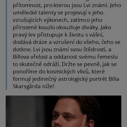
přítomnost, pro kterou jsou Lvi známí. Jeho
umělecké talenty se projevují v jeho
vzrušujících výkonech, zatímco jeho
přirozené kouzlo okouzluje diváky. Jako
pravý lev přistupuje k životu s vášní,
dodává dráze a vzrušení do všeho, čeho se
dotkne. Lvi jsou známí svou štědrostí, a
Billova vřelost a oddanost svému řemeslu
to skutečně odráží. Držte se pevně, jak se
ponoříme do kosmických vlivů, které
formují jedinečný astrologický portrét Billa
Skarsgårda níže!