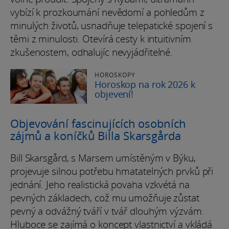
vybízí k prozkoumání nevědomí a pohledům z
minulých životů, usnadňuje telepatické spojení s
těmi z minulosti. Otevírá cesty k intuitivním
zkušenostem, odhalujíc nevyjádřitelné.
HOROSKOPY
Horoskop na rok 2026 k
objevení!
Objevování fascinujících osobních
zájmů a koníčků Billa Skarsgårda
Bill Skarsgård, s Marsem umístěným v Býku,
projevuje silnou potřebu hmatatelných prvků při
jednání. Jeho realistická povaha vzkvétá na
pevných základech, což mu umožňuje zůstat
pevný a odvážný tváří v tvář dlouhým výzvám.
Hluboce se zajímá o koncept vlastnictví a vkládá