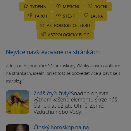
TÝDENNÍ
MĚSÍČNÍ
ROČNÍ
TAROT
ŠTĚSTÍ
LÁSKA
ASTROLOGIE CELEBRIT
ASTROLOGICKÝ BLOG
Nejvíce navštěvované na stránkách
Zde jsou nejpopulárnější horoskopy, články a astro aplikace
na stránkách, ideální příležitost se dozvědět více a bavit se s
astrologií.
Znáš čtyři živly?
Snadno objevte
význam vašeho elementu skrze náš
článek, ať už jste Ohně, Země,
Vzduchu nebo Vody.
Čínský horoskop na na