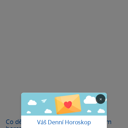
×
Co dělá Billa Skarsgårda výjimečným
Váš Denní Horoskop