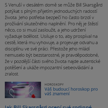
S Venuší v desátém domě se může Bill Skarsgård
potýkat s plným přijetím jednoduchých radostí
života. Jeho potřeba bezpečí ho často brzdí v
prožívání skutečného naplnění. Pro něj je štěstí
něco, co si musí zasloužit, a jeho udržení
vyžaduje bdělost. Usiluje o to, aby prospíval na
cestě, která mu vyhovuje, a projevuje odvahu a
disciplínu ve své práci. Přestože jeho mládí
nemuselo být bezstarostné, je pravděpodobné,
že v pozdější části svého života najde autentické
potěšení a ukáže impozantní sebeovládání a
zralost.
HOROSKOPY
Váš budoucí horoskop pro
váš znamení
Jak Bill Skarsgård ocení své rodinné