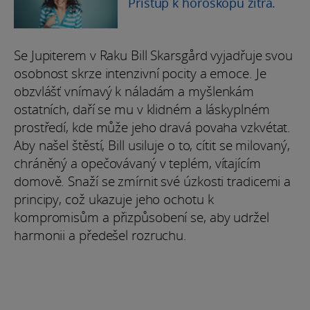
Přístup k horoskopu zítra.
Se Jupiterem v Raku Bill Skarsgård vyjadřuje svou
osobnost skrze intenzivní pocity a emoce. Je
obzvlášť vnímavý k náladám a myšlenkám
ostatních, daří se mu v klidném a láskyplném
prostředí, kde může jeho dravá povaha vzkvétat.
Aby našel štěstí, Bill usiluje o to, cítit se milovaný,
chráněný a opečovávaný v teplém, vítajícím
domově. Snaží se zmírnit své úzkosti tradicemi a
principy, což ukazuje jeho ochotu k
kompromisům a přizpůsobení se, aby udržel
harmonii a předešel rozruchu.