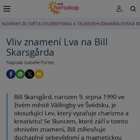
NOVINKY ZE SVĚTA CELEBRIT
KINO A TELEVIZE
HUDBA
KRÁLOVSKÁ R
HLEDAT
Vliv znamení Lva na Bill
Skarsgårda
Napsala Isabelle Fortes
Bill Skarsgård, narozen 9. srpna 1990 ve
živém městě Vällingby ve Švédsku, je
okouzlující Lev, který vyzařuje charizma a
kreativitu! Se Sluncem, které září v tomto
ohnivém znamení, Bill ztělesňuje
duchaplné sebevědomí a magnetickou