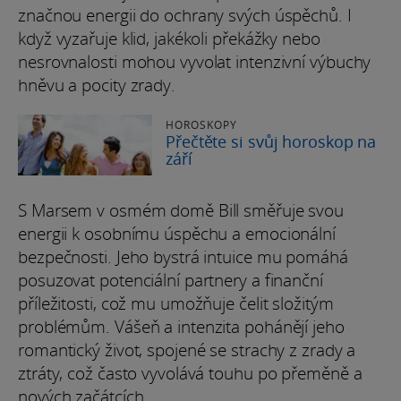
značnou energii do ochrany svých úspěchů. I
když vyzařuje klid, jakékoli překážky nebo
nesrovnalosti mohou vyvolat intenzivní výbuchy
hněvu a pocity zrady.
HOROSKOPY
Přečtěte si svůj horoskop na
září
S Marsem v osmém domě Bill směřuje svou
energii k osobnímu úspěchu a emocionální
bezpečnosti. Jeho bystrá intuice mu pomáhá
posuzovat potenciální partnery a finanční
příležitosti, což mu umožňuje čelit složitým
problémům. Vášeň a intenzita pohánějí jeho
romantický život, spojené se strachy z zrady a
ztráty, což často vyvolává touhu po přeměně a
nových začátcích.