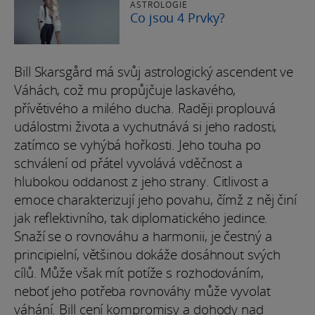
ASTROLOGIE
Co jsou 4 Prvky?
Bill Skarsgård má svůj astrologický ascendent ve
Váhách, což mu propůjčuje laskavého,
přívětivého a milého ducha. Raději proplouvá
událostmi života a vychutnává si jeho radosti,
zatímco se vyhýbá hořkosti. Jeho touha po
schválení od přátel vyvolává vděčnost a
hlubokou oddanost z jeho strany. Citlivost a
emoce charakterizují jeho povahu, čímž z něj činí
jak reflektivního, tak diplomatického jedince.
Snaží se o rovnováhu a harmonii, je čestný a
principielní, většinou dokáže dosáhnout svých
cílů. Může však mít potíže s rozhodováním,
neboť jeho potřeba rovnováhy může vyvolat
váhání. Bill cení kompromisy a dohody nad