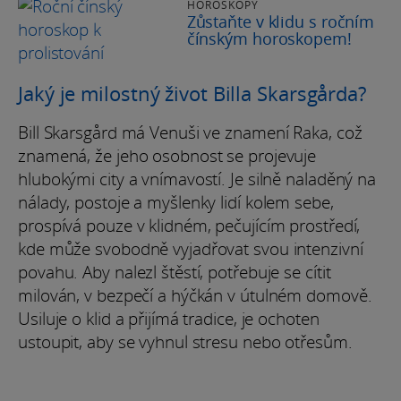
HOROSKOPY
Zůstaňte v klidu s ročním
čínským horoskopem!
Jaký je milostný život Billa Skarsgårda?
Bill Skarsgård má Venuši ve znamení Raka, což
znamená, že jeho osobnost se projevuje
hlubokými city a vnímavostí. Je silně naladěný na
nálady, postoje a myšlenky lidí kolem sebe,
prospívá pouze v klidném, pečujícím prostředí,
kde může svobodně vyjadřovat svou intenzivní
povahu. Aby nalezl štěstí, potřebuje se cítit
milován, v bezpečí a hýčkán v útulném domově.
Usiluje o klid a přijímá tradice, je ochoten
ustoupit, aby se vyhnul stresu nebo otřesům.