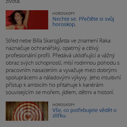
života.
HOROSKOPY
Nechte se. Přečtěte si svůj
horoskop.
Střed nebe Billa Skarsgårda ve znamení Raka
naznačuje ochranářský, opatrný a citlivý
profesionální profil. Předává uklidňující a vážný
obraz svých schopností, mísí rodinnou pohodu s
pracovním nasazením a vyvažuje mezi dobrými
spoluprácemi a náladovými výkyvy. Jeho intuitivní
přístup k ambicím ho přitahuje k kariérám
souvisejícím se mořem, jídlem, dětmi a historií.
HOROSKOPY
Vše, co potřebujete vědět o
zítřku.