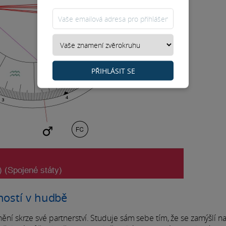
PŘIHLÁSIT SE
ností v hudbě
 skrze své partnerství. Studuje sám sebe tím, že se zamýšlí n