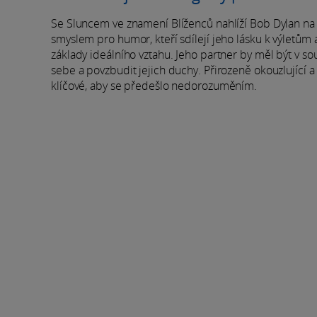
Se Sluncem ve znamení Blíženců nahlíží Bob Dylan na ex
smyslem pro humor, kteří sdílejí jeho lásku k výletům 
základy ideálního vztahu. Jeho partner by měl být v s
sebe a povzbudit jejich duchy. Přirozeně okouzlující a 
klíčové, aby se předešlo nedorozuměním.