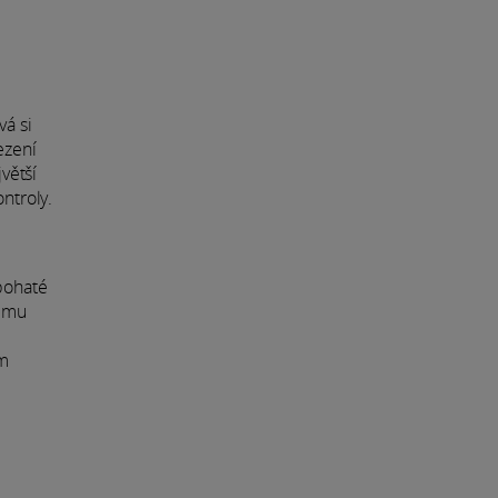
vá si
ezení
větší
ntroly.
 bohaté
a mu
e
ím