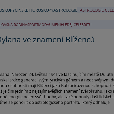
OSKOPY
ČÍNSKÉ HOROSKOPY
ASTROLOGIE
ASTROLOGIE CELE
LOVSKÁ RODINA
SPORT
MÓDA
UMĚNÍ
HLEDEJ CELEBRITU
Dylana ve znamení Blíženců
lana! Narozen 24. května 1941 ve fascinujícím městě Duluth
ě získal srdce generací svým lyrickým géniem a neochvějným 
 osobností mají Blíženci jako Bob přirozenou schopnost s
 je činí jedním z nejzajímavějších znamení zvěrokruhu. Jako 
zdné energie nejen svět hudby, ale také pohnuly duší lidskéh
jďme se ponořit do astrologického portrétu, který odhaluje