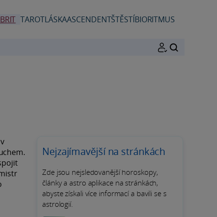
BRIT
TAROT
LÁSKA
ASCENDENT
ŠTĚSTÍ
BIORITMUS
HLEDAT
 v
Nejzajímavější na stránkách
duchem.
pojit
Zde jsou nejsledovanější horoskopy,
mistr
články a astro aplikace na stránkách,
o
abyste získali více informací a bavili se s
astrologií.