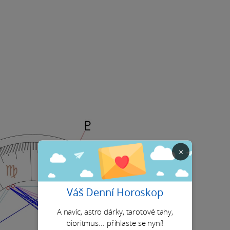
×
Váš Denní Horoskop
A navíc, astro dárky, tarotové tahy,
bioritmus... přihlaste se nyní!