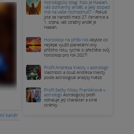
Astrologický blog: Kdo je Haaiah,
váš ochranný anděl, a jaký dopad
má na vaše rozhodnutí? -
Pokud
jste se narodili mezi 27. července a
1. srpna, váš strážný anděl je
Haaiah.
Horoskop na příští rok
Abyste co
nejlépe využili planetární vlivy
příštího roku, rychle si přečtěte svůj
horoskop pro rok 2027!
Profil Andrèsa Iniesty v astrologii
Vlastnosti a osud Andrèsa Iniesty
podle astrological analýzy hvězd.
Profil žačky Missy Franklinové v
astrologii
Astrologický profil
odhaluje její charakter a silné
stránky.
iní kariéru Boba Dylana nezapomenutelnou
Jak Bob Dylan našel