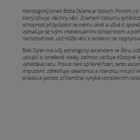
Astrologický prvek Boba Dylana je Vzduch. Po tom, co
který oživuje všechny věci. Znamení Vzduchu symboliz
schopnost přizpůsobit se svému okolí a užívá si spole
vyznačuje se svými intelektuálními schopnostmi a pot
nerozhodnosti, což může vést k tendenci se rozptylova
Bob Dylan má svůj astrologický ascendent ve Štíru, co
usilující o vznešené ideály, zatímco udržuje důstojné 
vyhledává radu. Pokud není správně řízen, tento asce
impulzivní, ztělesňuje idealismus a intenzitu, milující
pravdu a jasnost, přičemž se vyhýbá komplexním cest