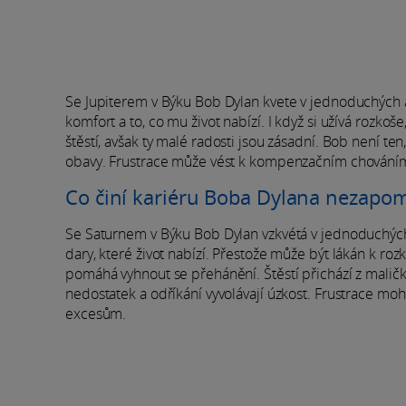
Se Jupiterem v Býku Bob Dylan kvete v jednoduchých a 
komfort a to, co mu život nabízí. I když si užívá rozko
štěstí, avšak ty malé radosti jsou zásadní. Bob není ten
obavy. Frustrace může vést k kompenzačním chováním
Co činí kariéru Boba Dylana nezap
Se Saturnem v Býku Bob Dylan vzkvétá v jednoduchých 
dary, které život nabízí. Přestože může být lákán k ro
pomáhá vyhnout se přehánění. Štěstí přichází z maličkost
nedostatek a odříkání vyvolávají úzkost. Frustrace m
excesům.