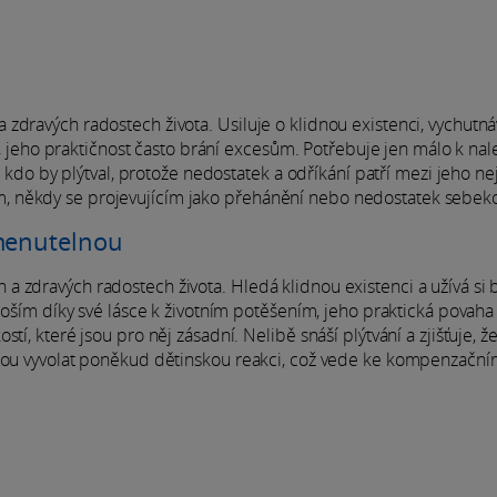
zdravých radostech života. Usiluje o klidnou existenci, vychutná
še, jeho praktičnost často brání excesům. Potřebuje jen málo k nal
, kdo by plýtval, protože nedostatek a odříkání patří mezi jeho nej
, někdy se projevujícím jako přehánění nebo nedostatek sebeko
omenutelnou
a zdravých radostech života. Hledá klidnou existenci a užívá si
zkoším díky své lásce k životním potěšením, jeho praktická povah
í, které jsou pro něj zásadní. Nelibě snáší plýtvání a zjišťuje, ž
ohou vyvolat poněkud dětinskou reakci, což vede ke kompenzačn