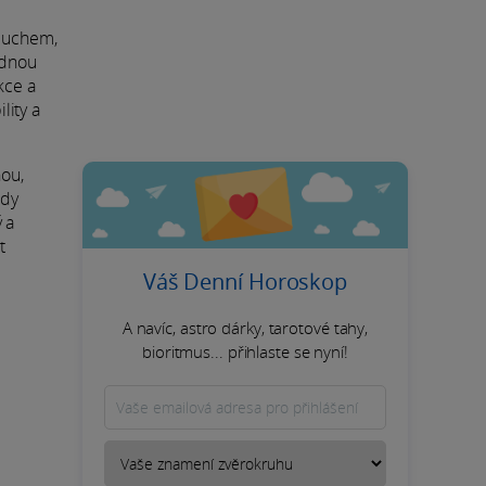
 duchem,
odnou
kce a
lity a
hou,
kdy
 a
t
Váš Denní Horoskop
A navíc, astro dárky, tarotové tahy,
bioritmus... přihlaste se nyní!