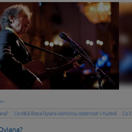
ain
ana?
Co dělá Boba Dylana ikonickou osobností v hudbě
Co č
 Dylana?