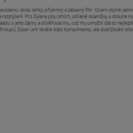
istenci skrze lehký, příjemný a zábavný filtr. Ocení vtipné jedi
a rozptýlení. Pro Dylana jsou smích, sdílené okamžiky a dlouhé r
ouladu s jeho zájmy a důvěřovat mu, což mu umožní dát to nejlepš
flirtující, Dylan umí skvěle klást komplimenty, ale dodržování slib