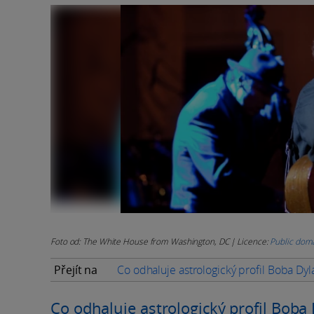
Foto od: The White House from Washington, DC | Licence:
Public dom
Přejít na
Co odhaluje astrologický profil Boba Dyl
Co odhaluje astrologický profil Boba