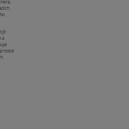
tnera,
azích.
eho
být
h a
ňuje
 prostor
ch.