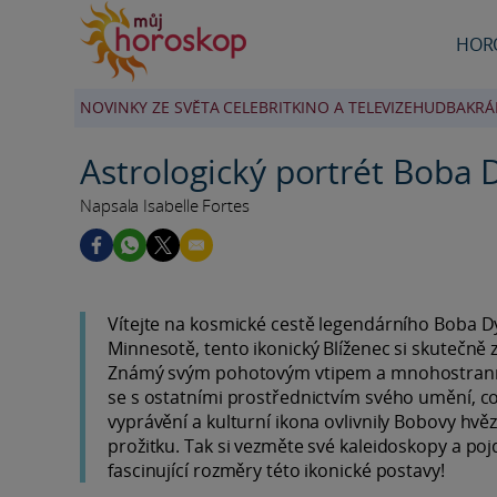
HOR
NOVINKY ZE SVĚTA CELEBRIT
KINO A TELEVIZE
HUDBA
KRÁ
Astrologický portrét Boba 
Napsala Isabelle Fortes
Vítejte na kosmické cestě legendárního Boba Dy
Minnesotě, tento ikonický Blíženec si skutečn
Známý svým pohotovým vtipem a mnohostrannou
se s ostatními prostřednictvím svého umění, což
vyprávění a kulturní ikona ovlivnily Bobovy hvě
prožitku. Tak si vezměte své kaleidoskopy a po
fascinující rozměry této ikonické postavy!