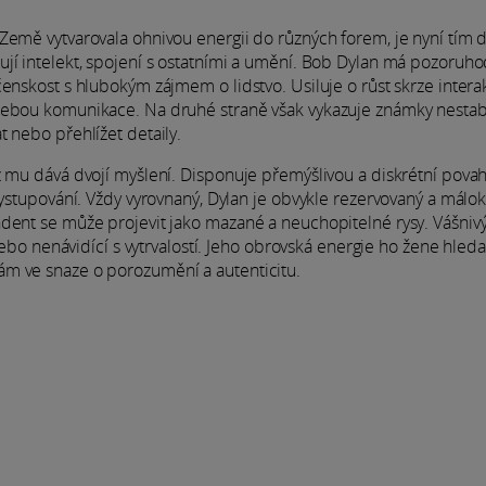
 Země vytvarovala ohnivou energii do různých forem, je nyní tím
ují intelekt, spojení s ostatními a umění. Bob Dylan má pozoruh
čenskost s hlubokým zájmem o lidstvo. Usiluje o růst skrze intera
řebou komunikace. Na druhé straně však vykazuje známky nestabi
t nebo přehlížet detaily.
ž mu dává dvojí myšlení. Disponuje přemýšlivou a diskrétní pova
vystupování. Vždy vyrovnaný, Dylan je obvykle rezervovaný a málo
ndent se může projevit jako mazané a neuchopitelné rysy. Vášnivý
 nebo nenávidící s vytrvalostí. Jeho obrovská energie ho žene hleda
ám ve snaze o porozumění a autenticitu.