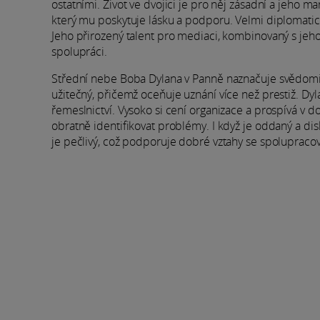
ostatními. Život ve dvojici je pro něj zásadní a jeho 
který mu poskytuje lásku a podporu. Velmi diplomatick
Jeho přirozený talent pro mediaci, kombinovaný s jeh
spolupráci.
Střední nebe Boba Dylana v Panně naznačuje svědomitý 
užitečný, přičemž oceňuje uznání více než prestiž. D
řemeslnictví. Vysoko si cení organizace a prospívá v 
obratně identifikovat problémy. I když je oddaný a dis
je pečlivý, což podporuje dobré vztahy se spolupracovn