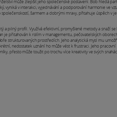
manželství může zlepšit jeho společenské postavení. Bob hledá par
ý, vyniká v interakci, vyjednávání a podporování harmonie ve vzt
o společenskostí, šarmem a dobrými mravy, přitahuje úspěch v j
a pilný profil. Využívá efektivní, promyšlené metody a snaží se 
ylan je přitahován k rolím v managementu, pečovatelských oborec
dobře strukturovaných prostředích. Jeho analytická mysl mu umož
krétní, nedostatek uznání ho může vést k frustraci. Jeho pracovní
íky, přesto může toužit po trochu více kreativity ve svých snahá