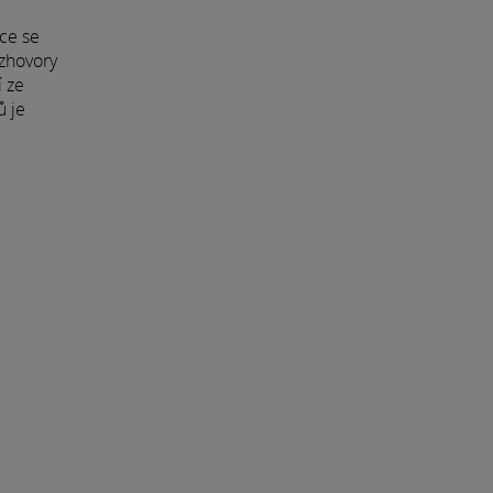
nce se
ozhovory
í ze
ů je