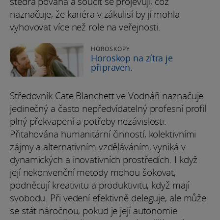
štědrá povaha a soucit se projevují, což
naznačuje, že kariéra v zákulisí by jí mohla
vyhovovat více než role na veřejnosti.
HOROSKOPY
Horoskop na zítra je
připraven.
Středovník Cate Blanchett ve Vodnáři naznačuje
jedinečný a často nepředvídatelný profesní profil
plný překvapení a potřeby nezávislosti.
Přitahována humanitární činností, kolektivními
zájmy a alternativním vzděláváním, vyniká v
dynamických a inovativních prostředích. I když
její nekonvenční metody mohou šokovat,
podněcují kreativitu a produktivitu, když mají
svobodu. Při vedení efektivně deleguje, ale může
se stát náročnou, pokud je její autonomie