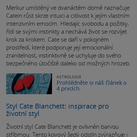
Merkur umístěný ve dvanáctém domě naznačuje
Catein růst skrze intuici a citlivost k jejím vlastním
intenzivním emocím. Hledajíc svobodu a požitky,
řídí se svými instinkty a nechává život se rozvíjet
krok za krokem. Cate se daří v pokojném
prostředí, které podporuje její emocionální
zranitelnost, instinktivně se uchyluje do svého
bezpečného útočiště daleko od možných hrozeb.
ASTROLOGIE
Prohlédněte si náš článek o
4 prvcích
Styl Cate Blanchett: inspirace pro
životní styl
Životní styl Cate Blanchett je ovlivněn barvou
stříbrnou. Tento kovový šedý odstín zvýrazňuje i