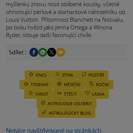
myšlenku znovu nosit oblíbené kousky, včetně
ohromující perlové a diamantové náhrdelníku od
Louis Vuitton. Přítomnost Blanchett na festivalu,
po boku hvězd jako Jenna Ortega a Winona
Ryder, slibuje další fascinující chvíle.
Sdílet :
DNES
ZÍTRA
POZÍTŘÍ
TÝDENNÍ
MĚSÍČNÍ
ROČNÍ
TAROT
ŠTĚSTÍ
LÁSKA
ASTROLOGIE CELEBRIT
ASTROLOGICKÝ BLOG
Nejvíce navštěvované na stránkách