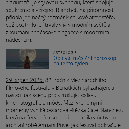
a zdůrazňuje stylovou svobodu, která spojuje
soukromé a veřejné. Blanchettina přítomnost
přidala jedinečný rozměr k celkové atmosféře,
což podtrhlo její trvalý vliv v módním světě a
zkoumání nadčasové elegance s moderním
nádechem.
ASTROLOGIE
Objevte měsíční horoskop
na tento týden
29. srpen 2025:
82. ročník Mezinárodního
filmového festivalu v Benátkách byl zahájen, a
nastolil tak scénu pro vzrušující oslavu
kinematografie a módy. Mezi vrcholnými
momenty vyniká oscarová vítězka Cate Blanchett,
která na červeném koberci ohromila v úchvatné
archivní róbě Armani Privé. Jak festival pokračuje