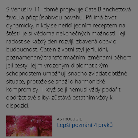
S Venuší v 11. domě projevuje Cate Blanchettová
živou a přizpůsobivou povahu. Přijímá život
dynamicky, nikdy se neřídí jedním receptem na
štěstí; je si vědoma nekonečných možností. Její
radost se každý den rozvíjí, zbavená obav o
budoucnost. Catein životní styl je fluidní,
poznamenaný transformačními změnami během
její cesty. Jejím vrozeným diplomatickým
schopnostem umožňují snadno zvládat obtížné
situace, protože se snaží o harmonické
kompromisy. I když se jí nemusí vždy podařit
dodržet své sliby, zůstává ostatním vždy k
dispozici.
ASTROLOGIE
Lepší poznání 4 prvků