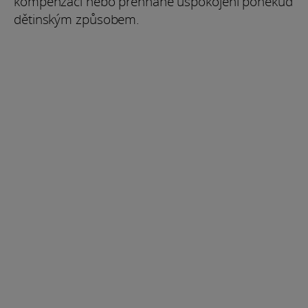
kompenzaci nebo přehnané uspokojení poněkud
dětinským způsobem.