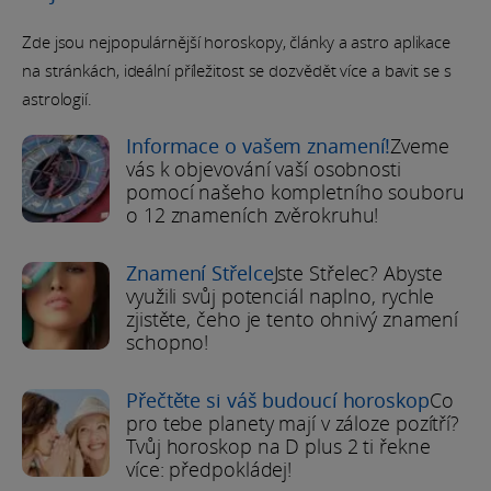
Zde jsou nejpopulárnější horoskopy, články a astro aplikace
na stránkách, ideální příležitost se dozvědět více a bavit se s
astrologií.
Informace o vašem znamení!
Zveme
vás k objevování vaší osobnosti
pomocí našeho kompletního souboru
o 12 znameních zvěrokruhu!
Znamení Střelce
Jste Střelec? Abyste
využili svůj potenciál naplno, rychle
zjistěte, čeho je tento ohnivý znamení
schopno!
Přečtěte si váš budoucí horoskop
Co
pro tebe planety mají v záloze pozítří?
Tvůj horoskop na D plus 2 ti řekne
více: předpokládej!