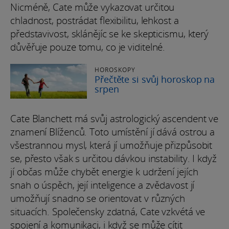
Nicméně, Cate může vykazovat určitou
chladnost, postrádat flexibilitu, lehkost a
představivost, sklánějíc se ke skepticismu, který
důvěřuje pouze tomu, co je viditelné.
HOROSKOPY
Přečtěte si svůj horoskop na
srpen
Cate Blanchett má svůj astrologický ascendent ve
znamení Blíženců. Toto umístění jí dává ostrou a
všestrannou mysl, která jí umožňuje přizpůsobit
se, přesto však s určitou dávkou instability. I když
jí občas může chybět energie k udržení jejích
snah o úspěch, její inteligence a zvědavost jí
umožňují snadno se orientovat v různých
situacích. Společensky zdatná, Cate vzkvétá ve
spojení a komunikaci, i když se může cítit