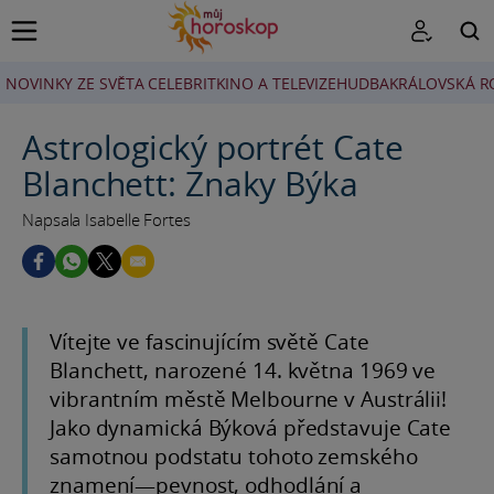
NOVINKY ZE SVĚTA CELEBRIT
KINO A TELEVIZE
HUDBA
KRÁLOVSKÁ R
HLEDAT
Astrologický portrét Cate
Blanchett: Znaky Býka
Napsala Isabelle Fortes
Vítejte ve fascinujícím světě Cate
Blanchett, narozené 14. května 1969 ve
vibrantním městě Melbourne v Austrálii!
Jako dynamická Býková představuje Cate
samotnou podstatu tohoto zemského
znamení—pevnost, odhodlání a