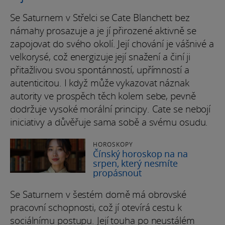
Se Saturnem v Střelci se Cate Blanchett bez
námahy prosazuje a je jí přirozené aktivně se
zapojovat do svého okolí. Její chování je vášnivé a
velkorysé, což energizuje její snažení a činí ji
přitažlivou svou spontánností, upřímností a
autenticitou. I když může vykazovat náznak
autority ve prospěch těch kolem sebe, pevně
dodržuje vysoké morální principy. Cate se nebojí
iniciativy a důvěřuje sama sobě a svému osudu.
HOROSKOPY
Čínský horoskop na na
srpen, který nesmíte
propásnout
Se Saturnem v šestém domě má obrovské
pracovní schopnosti, což jí otevírá cestu k
sociálnímu postupu. Její touha po neustálém