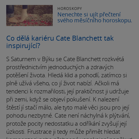
HOROSKOPY
Nenechte si ujít přečtení
svého měsíčního horoskopu.
Co dělá kariéru Cate Blanchett tak
inspirující?
S Saturnem v Býku se Cate Blanchett rozkvétá
prostřednictvím jednoduchých a zdravých
potěšení života. Hledá klid a pohodlí, zatímco si
plně užívá všeho, co jí život nabízí. Ačkoli má
tendenci k rozmařilosti, její praktičnost ji udržuje
při zemi, když se objeví pokušení. K nalezení
štěstí jí stačí málo, ale tyto malé věci jsou pro její
pohodu nezbytné. Cate není náchylná k plýtvání,
protože pocity nedostatku a odříkání zvyšují její
úzkosti. Frustrace ji tedy může přimět hledat