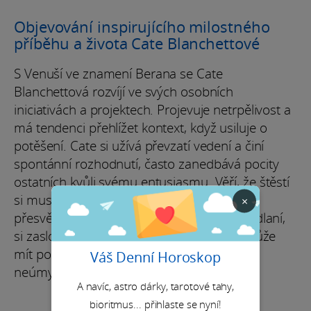
Objevování inspirujícího milostného
příběhu a života Cate Blanchettové
S Venuší ve znamení Berana se Cate
Blanchettová rozvíjí ve svých osobních
iniciativách a projektech. Projevuje netrpělivost a
má tendenci přehlížet kontext, když usiluje o
potěšení. Cate si užívá převzatí vedení a činí
spontánní rozhodnutí, často zanedbává pocity
ostatních kvůli svému entusiasmu. Věří, že štěstí
si musí člověk zasloužit úsilím, s pevným
×
přesvědčením, že pouze ti, kteří jsou odhodlaní,
si zaslouží svůj podíl na úspěchu. Ačkoli může
mít poněkud autoritativní ráz, toto může
Váš Denní Horoskop
neúmyslně ovlivnit její popularitu.
A navíc, astro dárky, tarotové tahy,
bioritmus... přihlaste se nyní!