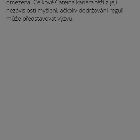
omezena. Celkově Cateina kariéra těží z její
nezávislosti myšlení, ačkoliv dodržování regulí
může představovat výzvu.