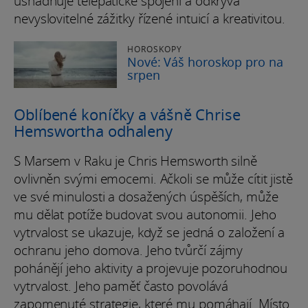
usnadňuje telepatické spojení a odkrývá
nevyslovitelné zážitky řízené intuicí a kreativitou.
HOROSKOPY
Nové: Váš horoskop pro na
srpen
Oblíbené koníčky a vášně Chrise
Hemswortha odhaleny
S Marsem v Raku je Chris Hemsworth silně
ovlivněn svými emocemi. Ačkoli se může cítit jistě
ve své minulosti a dosažených úspěších, může
mu dělat potíže budovat svou autonomii. Jeho
vytrvalost se ukazuje, když se jedná o založení a
ochranu jeho domova. Jeho tvůrčí zájmy
pohánějí jeho aktivity a projevuje pozoruhodnou
vytrvalost. Jeho paměť často povolává
zapomenuté strategie, které mu pomáhají. Místo