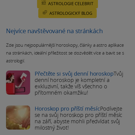
ASTROLOGIE CELEBRIT
ASTROLOGICKÝ BLOG
Nejvíce navštěvované na stránkách
Zde jsou nejpopulárnější horoskopy, články a astro aplikace
na stránkách, ideální příležitost se dozvědět více a bavit se s
astrologií.
Přečtěte si svůj denní horoskop
Tvůj
denní horoskop je kompletní a
exkluzivní, takže víš všechno o
přítomném okamžiku!
Horoskop pro příští měsíc
Podívejte
se na svůj horoskop pro příští měsíc
na září, abyste mohli předvídat svůj
milostný život!