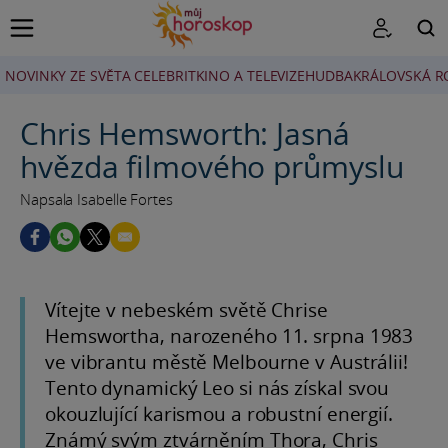
NOVINKY ZE SVĚTA CELEBRIT
KINO A TELEVIZE
HUDBA
KRÁLOVSKÁ R
HLEDAT
Chris Hemsworth: Jasná
hvězda filmového průmyslu
Napsala Isabelle Fortes
Vítejte v nebeském světě Chrise
Hemswortha, narozeného 11. srpna 1983
ve vibrantu městě Melbourne v Austrálii!
Tento dynamický Leo si nás získal svou
okouzlující karismou a robustní energií.
Známý svým ztvárněním Thora, Chris