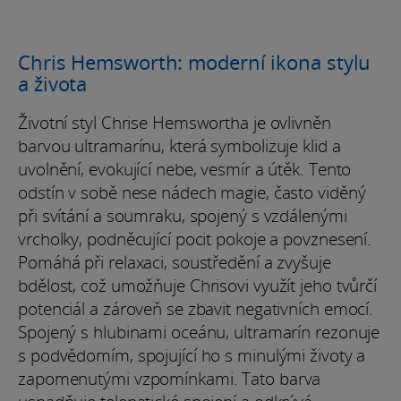
Chris Hemsworth: moderní ikona stylu
a života
Životní styl Chrise Hemswortha je ovlivněn
barvou ultramarínu, která symbolizuje klid a
uvolnění, evokující nebe, vesmír a útěk. Tento
odstín v sobě nese nádech magie, často viděný
při svítání a soumraku, spojený s vzdálenými
vrcholky, podněcující pocit pokoje a povznesení.
Pomáhá při relaxaci, soustředění a zvyšuje
bdělost, což umožňuje Chrisovi využít jeho tvůrčí
potenciál a zároveň se zbavit negativních emocí.
Spojený s hlubinami oceánu, ultramarín rezonuje
s podvědomím, spojující ho s minulými životy a
zapomenutými vzpomínkami. Tato barva