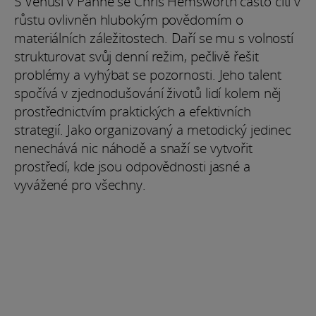
S Venuší v Panně se Chris Hemsworth často cítí v
růstu ovlivněn hlubokým povědomím o
materiálních záležitostech. Daří se mu s volností
strukturovat svůj denní režim, pečlivě řešit
problémy a vyhýbat se pozornosti. Jeho talent
spočívá v zjednodušování životů lidí kolem něj
prostřednictvím praktických a efektivních
strategií. Jako organizovaný a metodický jedinec
nenechává nic náhodě a snaží se vytvořit
prostředí, kde jsou odpovědnosti jasné a
vyvážené pro všechny.