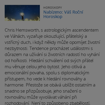
HOROSKOPY
Nabízeno: Váš Roční
Horoskop
Chris Hemsworth, s astrologickým ascendentem
ve Váhách, vyzařuje okouzlující, přátelský a
vstřícný duch, i když někdy může opomíjet životní
nezbytnosti. Tendence procházet událostmi s
důrazem na užívání si životních radostí ho vyhání
od hořkosti. Hledání schválení od svých přátel
mu věnuje celou jeho bytost. Jeho citlivá a
emocionální povaha, spolu s diplomatickým
přístupem, ho vede k hledání rovnováhy a
harmonie. Přestože se obává ublížit ostatním a
snadno se přizpůsobuje, jeho snažení o
rovnováhu může vyvolávat váhání při
rozhodování. Není to způsobeno zbabělostí;