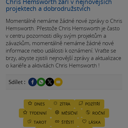
Chris Hemsworth září v nejnovějších
projektech a dobrodružstvích
Momentálně nemáme žádné nové zprávy o Chris
Hemsworth. Přestože Chris Hemsworth je často
v centru pozornosti díky svým projektům a
závazkům, momentálně nemáme žádné nové
informace nebo události k oznámení. Vraťte se
brzy, abyste zjistili nejnovější zprávy a aktualizace
o kariéře a aktivitách Chris Hemsworth !
Sdílet :
DNES
ZÍTRA
POZÍTŘÍ
TÝDENNÍ
MĚSÍČNÍ
ROČNÍ
TAROT
ŠTĚSTÍ
LÁSKA