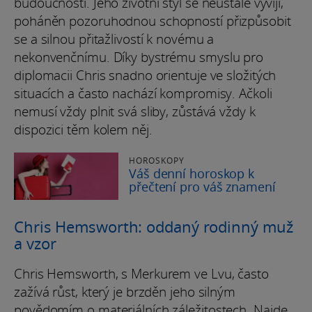
budoucností. Jeho životní styl se neustále vyvíjí,
poháněn pozoruhodnou schopností přizpůsobit
se a silnou přitažlivostí k novému a
nekonvenčnímu. Díky bystrému smyslu pro
diplomacii Chris snadno orientuje ve složitých
situacích a často nachází kompromisy. Ačkoli
nemusí vždy plnit svá sliby, zůstává vždy k
dispozici těm kolem něj.
HOROSKOPY
Váš denní horoskop k
přečtení pro váš znamení
Chris Hemsworth: oddaný rodinný muž
a vzor
Chris Hemsworth, s Merkurem ve Lvu, často
zažívá růst, který je brzděn jeho silným
povědomím o materiálních záležitostech. Najde