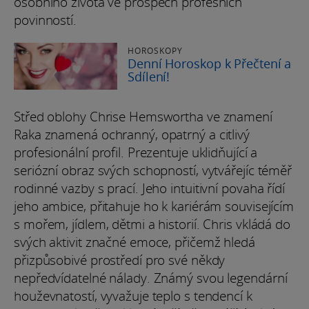
osobního života ve prospěch profesních
povinností.
HOROSKOPY
Denní Horoskop k Přečtení a
Sdílení!
Střed oblohy Chrise Hemswortha ve znamení
Raka znamená ochranný, opatrný a citlivý
profesionální profil. Prezentuje uklidňující a
seriózní obraz svých schopností, vytvářejíc téměř
rodinné vazby s prací. Jeho intuitivní povaha řídí
jeho ambice, přitahuje ho k kariérám souvisejícím
s mořem, jídlem, dětmi a historií. Chris vkládá do
svých aktivit značné emoce, přičemž hledá
přizpůsobivé prostředí pro své někdy
nepředvídatelné nálady. Známý svou legendární
houževnatostí, vyvažuje teplo s tendencí k