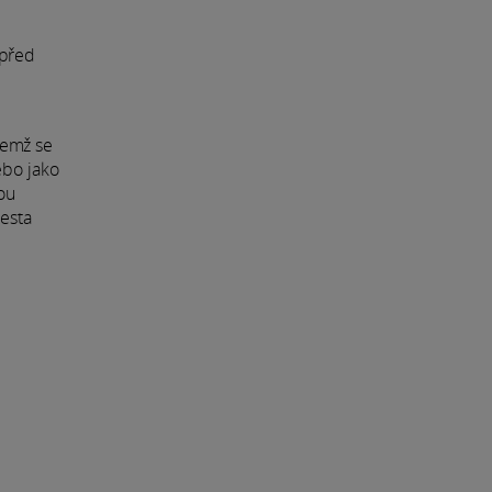
 před
čemž se
ebo jako
ou
cesta