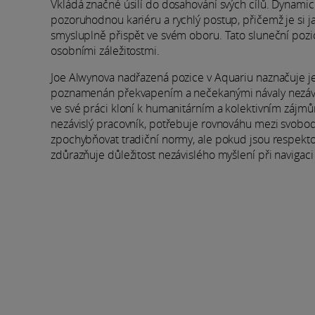
Vkládá značné úsilí do dosahování svých cílů. Dynamický
pozoruhodnou kariéru a rychlý postup, přičemž je si j
smysluplně přispět ve svém oboru. Tato sluneční pozi
osobními záležitostmi.
Joe Alwynova nadřazená pozice v Aquariu naznačuje jed
poznamenán překvapením a nečekanými návaly nezávisl
ve své práci kloní k humanitárním a kolektivním zájmů
nezávislý pracovník, potřebuje rovnováhu mezi svobo
zpochybňovat tradiční normy, ale pokud jsou respektov
zdůrazňuje důležitost nezávislého myšlení při navigaci