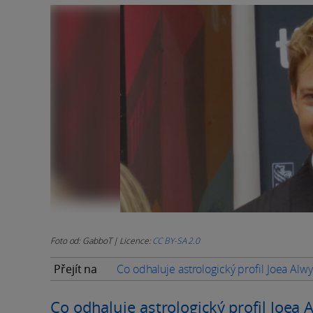
Foto od: GabboT | Licence:
CC BY-SA 2.0
Přejít na
Co odhaluje astrologický profil Joea Alw
Co odhaluje astrologický profil Joea 