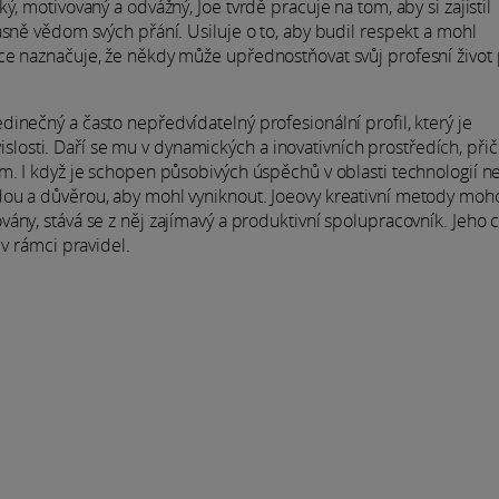
, motivovaný a odvážný, Joe tvrdě pracuje na tom, aby si zajistil
asně vědom svých přání. Usiluje o to, aby budil respekt a mohl
ce naznačuje, že někdy může upřednostňovat svůj profesní život
inečný a často nepředvídatelný profesionální profil, který je
osti. Daří se mu v dynamických a inovativních prostředích, při
m. I když je schopen působivých úspěchů v oblasti technologií n
dou a důvěrou, aby mohl vyniknout. Joeovy kreativní metody moh
ány, stává se z něj zajímavý a produktivní spolupracovník. Jeho 
 v rámci pravidel.