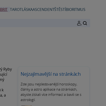
BRIT
TAROT
LÁSKA
ASCENDENT
ŠTĚSTÍ
BIORITMUS
HLEDAT
vý Ryby
Nejzajímavější na stránkách
ující
ámý
Zde jsou nejsledovanější horoskopy,
články a astro aplikace na stránkách,
i k
abyste získali více informací a bavili se s
a, a
astrologií.