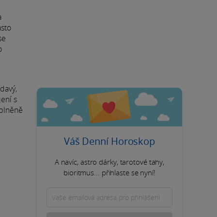
a
asto
se
o
davý,
ení s
aplněně
Váš Denní Horoskop
A navíc, astro dárky, tarotové tahy,
bioritmus... přihlaste se nyní!