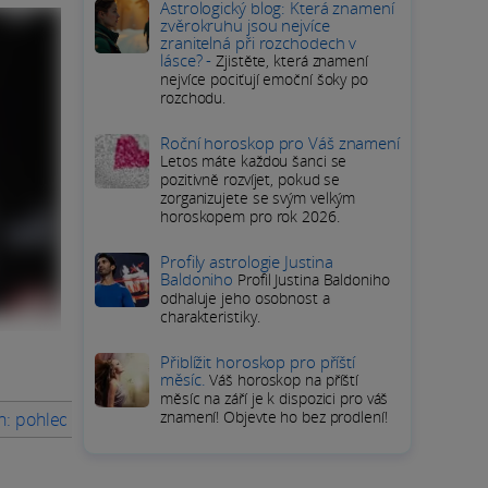
Astrologický blog: Která znamení
zvěrokruhu jsou nejvíce
zranitelná při rozchodech v
lásce? -
Zjistěte, která znamení
nejvíce pociťují emoční šoky po
rozchodu.
Roční horoskop pro Váš znamení
Letos máte každou šanci se
pozitivně rozvíjet, pokud se
zorganizujete se svým velkým
horoskopem pro rok 2026.
Profily astrologie Justina
Baldoniho
Profil Justina Baldoniho
odhaluje jeho osobnost a
charakteristiky.
Přiblížit horoskop pro příští
měsíc.
Váš horoskop na příští
měsíc na září je k dispozici pro váš
znamení! Objevte ho bez prodlení!
n: pohled do jeho milostného života a cesty
Jak Joe Alwyn hodn