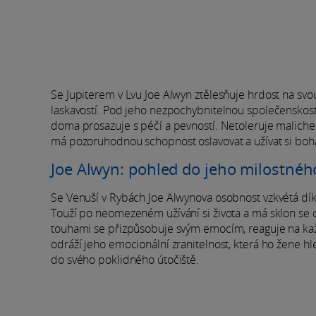
Se Jupiterem v Lvu Joe Alwyn ztělesňuje hrdost na svou 
laskavostí. Pod jeho nezpochybnitelnou společenskostí s
doma prosazuje s péčí a pevností. Netoleruje maliche
má pozoruhodnou schopnost oslavovat a užívat si bohatst
Joe Alwyn: pohled do jeho milostného
Se Venuší v Rybách Joe Alwynova osobnost vzkvétá dík
Touží po neomezeném užívání si života a má sklon se o
touhami se přizpůsobuje svým emocím, reaguje na každo
odráží jeho emocionální zranitelnost, která ho žene hle
do svého poklidného útočiště.