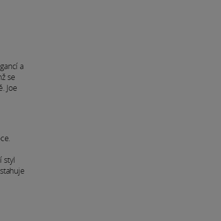
egancí a
mž se
. Joe
ce.
 styl
 stahuje