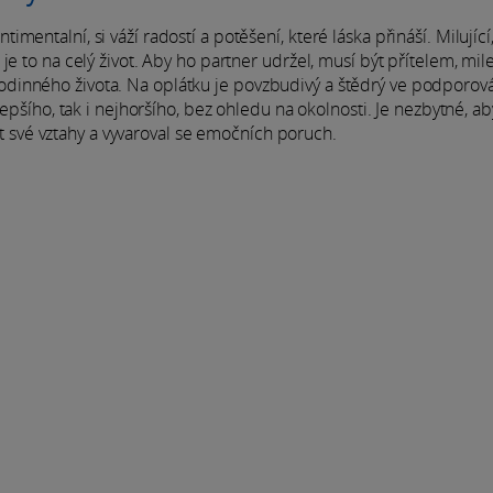
entalní, si váží radostí a potěšení, které láska přináší. Milující
je to na celý život. Aby ho partner udržel, musí být přítelem, mi
dinného života. Na oplátku je povzbudivý a štědrý ve podporov
lepšího, tak i nejhoršího, bez ohledu na okolnosti. Je nezbytné, a
jet své vztahy a vyvaroval se emočních poruch.