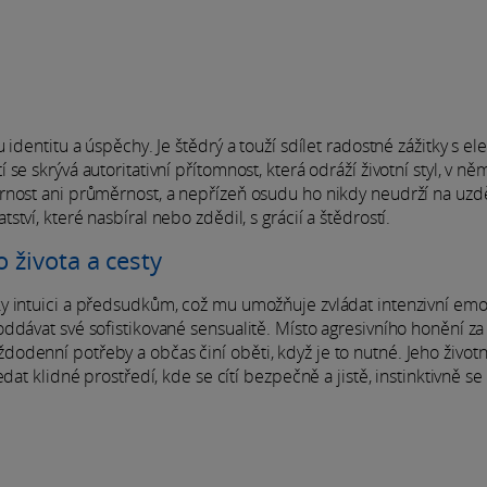
identitu a úspěchy. Je štědrý a touží sdílet radostné zážitky s el
e skrývá autoritativní přítomnost, která odráží životní styl, v ně
rnost ani průměrnost, a nepřízeň osudu ho nikdy neudrží na uzdě
ví, které nasbíral nebo zdědil, s grácií a štědrostí.
 života a cesty
y intuici a předsudkům, což mu umožňuje zvládat intenzivní emo
ddávat své sofistikované sensualitě. Místo agresivního honění za
denní potřeby a občas činí oběti, když je to nutné. Jeho životní
dat klidné prostředí, kde se cítí bezpečně a jistě, instinktivně se