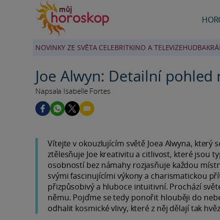
HOR
NOVINKY ZE SVĚTA CELEBRIT
KINO A TELEVIZE
HUDBA
KRÁ
Joe Alwyn: Detailní pohled
Napsala Isabelle Fortes
Vítejte v okouzlujícím světě Joea Alwyna, který
ztělesňuje Joe kreativitu a citlivost, které jso
osobností bez námahy rozjasňuje každou místno
svými fascinujícími výkony a charismatickou pří
přizpůsobivý a hluboce intuitivní. Prochází sv
němu. Pojďme se tedy ponořit hlouběji do nebes
odhalit kosmické vlivy, které z něj dělají tak h