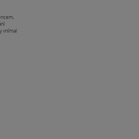
,
lencem,
ání
by vnímal