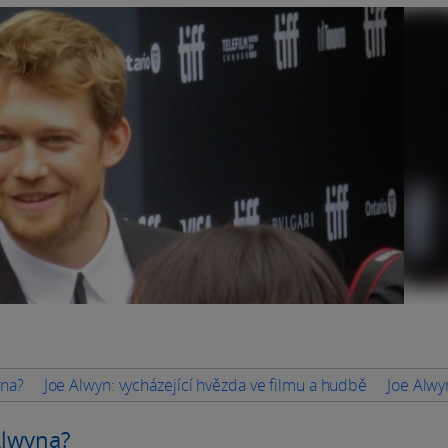
yna?
Joe Alwyn: vycházející hvězda ve filmu a hudbě
Joe Alwy
Alwyna?