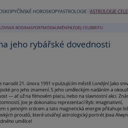
OSKOPY
ČÍNSKÉ HOROSKOPY
ASTROLOGIE
ASTROLOGIE CELE
LOVSKÁ RODINA
SPORT
MÓDA
UMĚNÍ
HLEDEJ CELEBRITU
 na jeho rybářské dovednosti
 se narodil 21. února 1991 v pulzujícím městě Londýn! Jako sni
u typické pro jeho znamení. S jeho uměleckým nadáním a okouzl
st — ať už na filmovém placu, nebo na slavnostní akci. Zn
tomností, Joe je dokonalou reprezentací Ryb: imaginativní,
ětem s jemným srdcem a tato magnetická energie přitahuje lid
kých proudů, které utvářejí astrologický portrét Joea Alwyn
vězdného umělce!