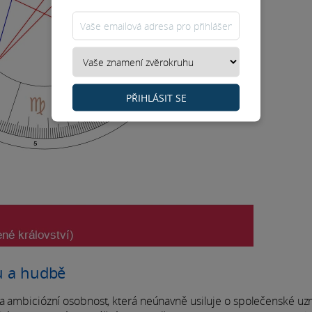
PŘIHLÁSIT SE
mu a hudbě
 a ambiciózní osobnost, která neúnavně usiluje o společenské uzn