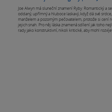
Joe Alwyn má sluneční znamení Ryby: Romantický a sentim
oddaný, upřímný a hluboce laskavý, když dá své srdce, 
manželem a pozorným pečovatelem, protože si cení ro
jejich snah. Pro něj láska znamená sdílení jak toho nej
rady jako konstruktivní, nikoli kritické, aby mohl rozví