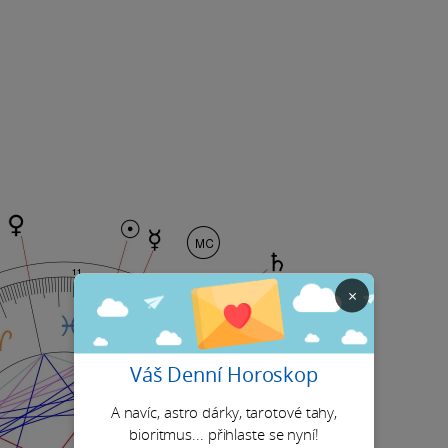
×
Váš Denní Horoskop
A navíc, astro dárky, tarotové tahy,
bioritmus... přihlaste se nyní!