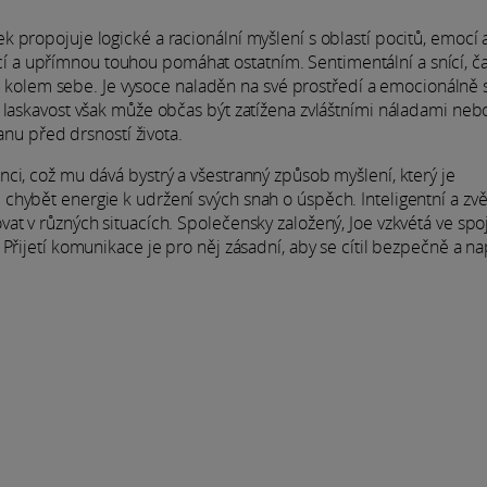
 propojuje logické a racionální myšlení s oblastí pocitů, emocí 
tuicí a upřímnou touhou pomáhat ostatním. Sentimentální a snící, č
idí kolem sebe. Je vysoce naladěn na své prostředí a emocionálně 
 laskavost však může občas být zatížena zvláštními náladami neb
ranu před drsností života.
ci, což mu dává bystrý a všestranný způsob myšlení, který je
chybět energie k udržení svých snah o úspěch. Inteligentní a zvě
at v různých situacích. Společensky založený, Joe vzkvétá ve spoj
 Přijetí komunikace je pro něj zásadní, aby se cítil bezpečně a n