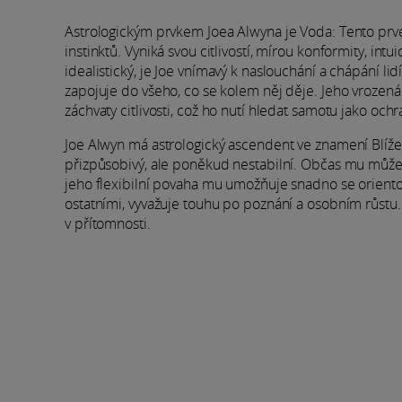
Astrologickým prvkem Joea Alwyna je Voda: Tento prvek
instinktů. Vyniká svou citlivostí, mírou konformity, in
idealistický, je Joe vnímavý k naslouchání a chápání l
zapojuje do všeho, co se kolem něj děje. Jeho vrozená
záchvaty citlivosti, což ho nutí hledat samotu jako och
Joe Alwyn má astrologický ascendent ve znamení Blížen
přizpůsobivý, ale poněkud nestabilní. Občas mu může 
jeho flexibilní povaha mu umožňuje snadno se orientov
ostatními, vyvažuje touhu po poznání a osobním růstu.
v přítomnosti.