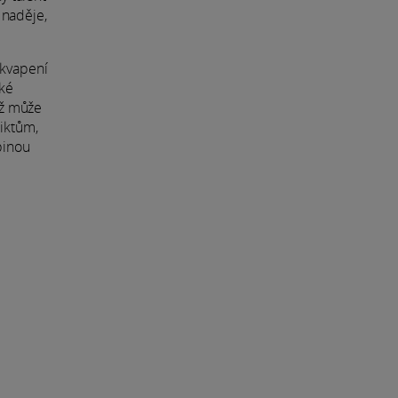
 naděje,
ekvapení
aké
yž může
liktům,
binou