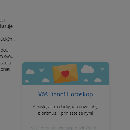
cí.
ykazuje
itickým.
rdou,
ro svou
ásku a
konat.
Váš Denní Horoskop
A navíc, astro dárky, tarotové tahy,
bioritmus... přihlaste se nyní!