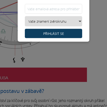
PŘIHLÁSIT SE
 postavu v zábavě?
í za klíčové pro svůj osobní růst. Jeho rozmanitý okruh přátel
ch sociálních vrstev. Přitahují ho skupinové aktivity a má jedinečn