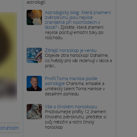
astrologií.
Astrologický blog: Která znamení
zvěrokruhu jsou nejvíce
zranitelná při rozchodech v
lásce? -
Zjistěte, která znamení
nejvíce pociťují emoční šoky po
rozchodu.
Zítřejší horoskop je venku.
Objevte zítra horoskop! Odhalíme,
co hvězdy pro vás rezervují v lásce a
práci...
Profil Toma Hanksa podle
astrologie
Charisma, empatie a
umělecký talent Toma Hankse v
detailním pohledu.
Vše o čínském horoskopu
Prozkoumejte profily 12 znamení
čínského zvěrokruhu, přečtěte si
svůj měsíční a roční čínský
horoskop
oruhodná kariérní cesta Johnnyho Deppa
Jaký je milostný živ