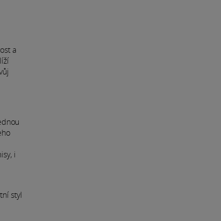
ost a
íží
vůj
jednou
jeho
sy, i
ní styl