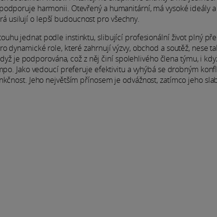
podporuje harmonii. Otevřený a humanitární, má vysoké ideály a
terá usilují o lepší budoucnost pro všechny.
hu jednat podle instinktu, slibující profesionální život plný př
ro dynamické role, které zahrnují výzvy, obchod a soutěž, nese t
 když je podporována, což z něj činí spolehlivého člena týmu, i kd
empo. Jako vedoucí preferuje efektivitu a vyhýbá se drobným konf
nkčnost. Jeho největším přínosem je odvážnost, zatímco jeho sla