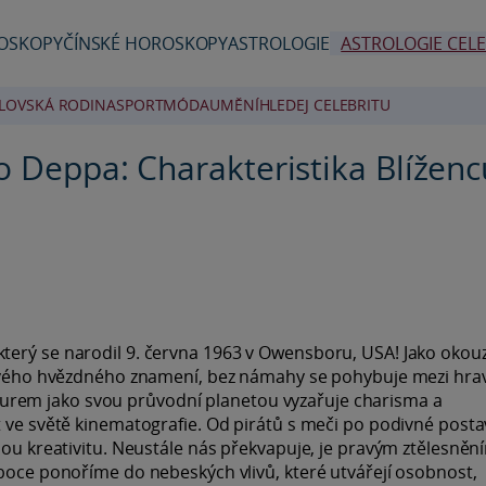
OSKOPY
ČÍNSKÉ HOROSKOPY
ASTROLOGIE
ASTROLOGIE CELE
LOVSKÁ RODINA
SPORT
MÓDA
UMĚNÍ
HLEDEJ CELEBRITU
o Deppa: Charakteristika Blíženců 
erý se narodil 9. června 1963 v Owensboru, USA! Jako okouzl
u svého hvězdného znamení, bez námahy se pohybuje mezi hr
rem jako svou průvodní planetou vyzařuje charisma a
t ve světě kinematografie. Od pirátů s meči po podivné posta
nou kreativitu. Neustále nás překvapuje, je pravým ztělesněn
uboce ponoříme do nebeských vlivů, které utvářejí osobnost,