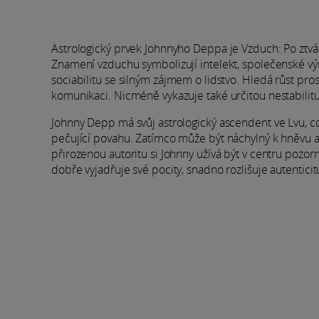
Astrologický prvek Johnnyho Deppa je Vzduch: Po ztvá
Znamení vzduchu symbolizují intelekt, společenské vý
sociabilitu se silným zájmem o lidstvo. Hledá růst pro
komunikaci. Nicméně vykazuje také určitou nestabilitu 
Johnny Depp má svůj astrologický ascendent ve Lvu, c
pečující povahu. Zatímco může být náchylný k hněvu a
přirozenou autoritu si Johnny užívá být v centru pozorn
dobře vyjadřuje své pocity, snadno rozlišuje autentici