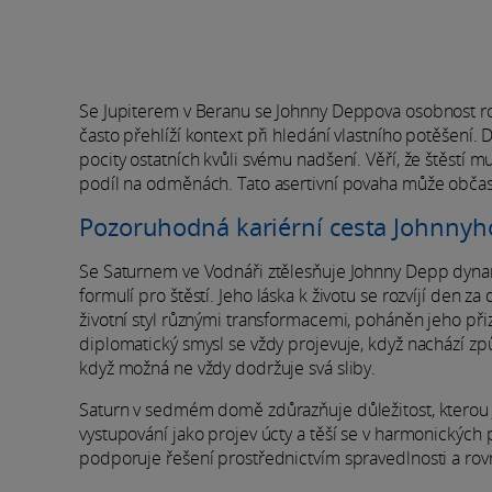
Se Jupiterem v Beranu se Johnny Deppova osobnost rozv
často přehlíží kontext při hledání vlastního potěšení.
pocity ostatních kvůli svému nadšení. Věří, že štěstí m
podíl na odměnách. Tato asertivní povaha může občas 
Pozoruhodná kariérní cesta Johnny
Se Saturnem ve Vodnáři ztělesňuje Johnny Depp dyna
formulí pro štěstí. Jeho láska k životu se rozvíjí den
životní styl různými transformacemi, poháněn jeho při
diplomatický smysl se vždy projevuje, když nachází způ
když možná ne vždy dodržuje svá sliby.
Saturn v sedmém domě zdůrazňuje důležitost, kterou
vystupování jako projev úcty a těší se v harmonických 
podporuje řešení prostřednictvím spravedlnosti a rov