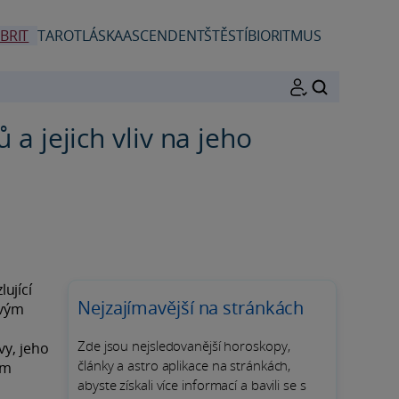
BRIT
TAROT
LÁSKA
ASCENDENT
ŠTĚSTÍ
BIORITMUS
HLEDAT
a jejich vliv na jeho
ující
Nejzajímavější na stránkách
avým
Zde jsou nejsledovanější horoskopy,
vy, jeho
články a astro aplikace na stránkách,
ím
abyste získali více informací a bavili se s