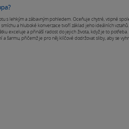
ppa?
otu s lehkým a zábavným pohledem. Oceňuje chytré, vtipné spole
lení smíchu a hluboké konverzace tvoří základ jeho ideálních vztahů
ku exceluje a přináší radost do jejich života, když je to potřeba.
ní a šarmu, přičemž je pro něj klíčové dodržovat sliby, aby se vyh