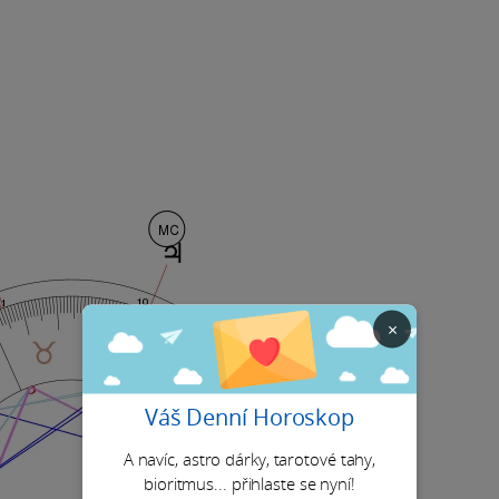
×
Váš Denní Horoskop
A navíc, astro dárky, tarotové tahy,
bioritmus... přihlaste se nyní!