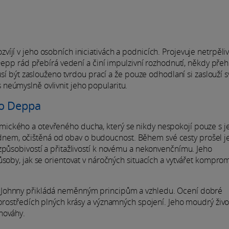
íjí v jeho osobních iniciativách a podnicích. Projevuje netrpěliv
 Depp rád přebírá vedení a činí impulzivní rozhodnutí, někdy přehl
usí být zaslouženo tvrdou prací a že pouze odhodlaní si zaslouží s
neúmyslně ovlivnit jeho popularitu.
ho Deppa
mického a otevřeného ducha, který se nikdy nespokojí pouze s 
 za dnem, očištěná od obav o budoucnost. Během své cesty prošel 
způsobivostí a přitažlivostí k novému a nekonvenčnímu. Jeho
soby, jak se orientovat v náročných situacích a vytvářet kompromi
 Johnny přikládá neměnným principům a vzhledu. Ocení dobré
prostředích plných krásy a významných spojení. Jeho moudrý život
nováhy.