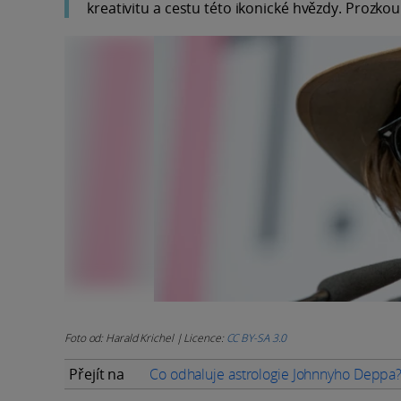
kreativitu a cestu této ikonické hvězdy. Prozk
Foto od: Harald Krichel | Licence:
CC BY-SA 3.0
Přejít na
Co odhaluje astrologie Johnnyho Deppa