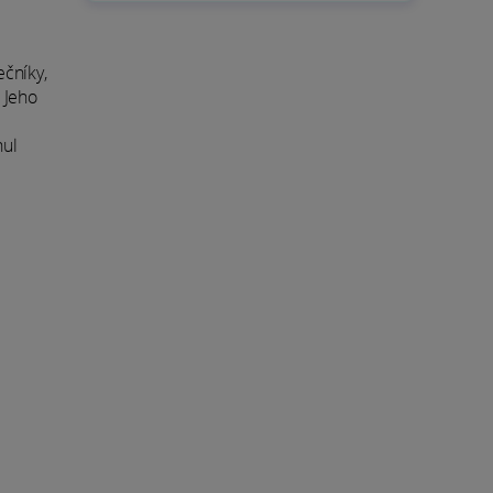
čníky,
. Jeho
nul