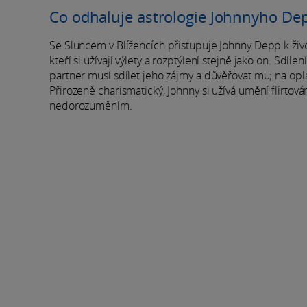
Co odhaluje astrologie Johnnyho De
Se Sluncem v Blížencích přistupuje Johnny Depp k živ
kteří si užívají výlety a rozptýlení stejně jako on. Sdí
partner musí sdílet jeho zájmy a důvěřovat mu; na oplát
Přirozeně charismatický, Johnny si užívá umění flirtová
nedorozuměním.