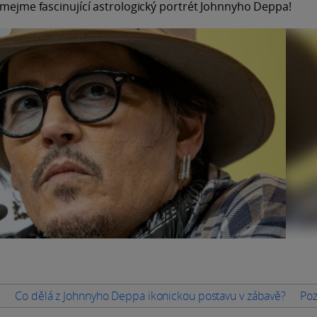
oumejme fascinující astrologický portrét Johnnyho Deppa!
?
Co dělá z Johnnyho Deppa ikonickou postavu v zábavě?
Poz