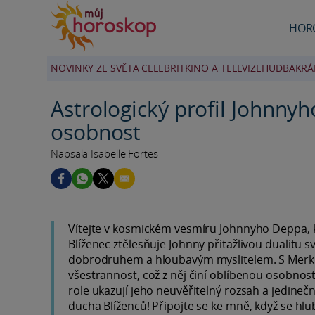
HOR
NOVINKY ZE SVĚTA CELEBRIT
KINO A TELEVIZE
HUDBA
KRÁ
Astrologický profil Johnnyh
osobnost
Napsala Isabelle Fortes
Vítejte v kosmickém vesmíru Johnnyho Deppa, kt
Blíženec ztělesňuje Johnny přitažlivou dualit
dobrodruhem a hloubavým myslitelem. S Merku
všestrannost, což z něj činí oblíbenou osobnos
role ukazují jeho neuvěřitelný rozsah a jedineč
ducha Blíženců! Připojte se ke mně, když se hl