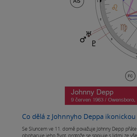
Co dělá z Johnnyho Deppa ikonickou
Se Sluncem ve 11. domě považuje Johnny Depp přátelstv
obohacuje jeho život, protože se spojuje s lidmi ze vše