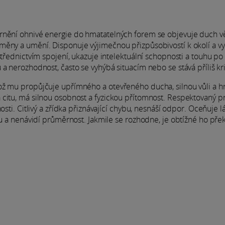
rnění ohnivé energie do hmatatelných forem se objevuje duch vě
měny a umění. Disponuje výjimečnou přizpůsobivostí k okolí a v
střednictvím spojení, ukazuje intelektuální schopnosti a touhu po
a nerozhodnost, často se vyhýbá situacím nebo se stává příliš kr
ož mu propůjčuje upřímného a otevřeného ducha, silnou vůli a h
 citu, má silnou osobnost a fyzickou přítomnost. Respektovaný p
osti. Citlivý a zřídka přiznávající chybu, nesnáší odpor. Oceňuje l
tu a nenávidí průměrnost. Jakmile se rozhodne, je obtížné ho pře