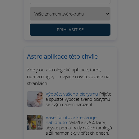
PŘIHLÁSIT SE
Astro aplikace této chvíle
Zde jsou astrologické aplikace, tarot,
numerologie, ... nejvíce navštěvované na
stránkách:
Výpočet vašeho biorytmu
Přijďte
a spusťte výpočet svého biorytmu
se svým datem narození
Vaše Tarotové kreslení je
nabídnuto.
Vytažte své 4 karty,
abyste poznali rady našich tarologů
a žili harmonicky v příštích dnech.