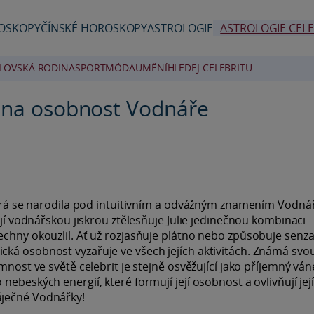
OSKOPY
ČÍNSKÉ HOROSKOPY
ASTROLOGIE
ASTROLOGIE CELE
LOVSKÁ RODINA
SPORT
MÓDA
UMĚNÍ
HLEDEJ CELEBRITU
d na osobnost Vodnáře
která se narodila pod intuitivním a odvážným znamením Vodnář
ejí vodnářskou jiskrou ztělesňuje Julie jedinečnou kombinaci
echny okouzlil. Ať už rozjasňuje plátno nebo způsobuje senz
ká osobnost vyzařuje ve všech jejích aktivitách. Známá svou
mnost ve světě celebrit je stejně osvěžující jako příjemný ván
ebeských energií, které formují její osobnost a ovlivňují její
áječné Vodnářky!