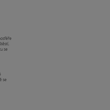
mosféře
těstí,
tu se
é
ě se