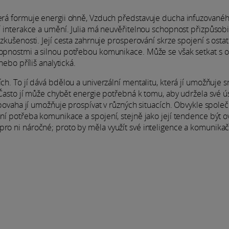
která formuje energii ohně, Vzduch představuje ducha infuzované
ní interakce a umění. Julia má neuvěřitelnou schopnost přizpůsobi
 zkušenosti. Její cesta zahrnuje prosperování skrze spojení s ostat
chopnostmi a silnou potřebou komunikace. Může se však setkat s 
nebo příliš analytická.
ích. To jí dává bdělou a univerzální mentalitu, která jí umožňuje 
. Často jí může chybět energie potřebná k tomu, aby udržela své ús
í povaha jí umožňuje prospívat v různých situacích. Obvykle spole
ání potřeba komunikace a spojení, stejně jako její tendence být o
pro ni náročné; proto by měla využít své inteligence a komunikač