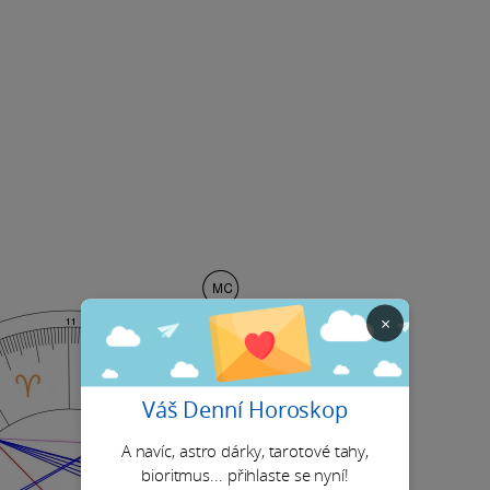
×
Váš Denní Horoskop
A navíc, astro dárky, tarotové tahy,
bioritmus... přihlaste se nyní!