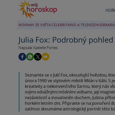
HOR
NOVINKY ZE SVĚTA CELEBRIT
KINO A TELEVIZE
HUDBA
KRÁ
Julia Fox: Podrobný pohle
Napsala Isabelle Fortes
Seznamte se s Julií Fox, okouzlující hvězdou, 
února 1990 ve stylovém městě Milán v Itálii. S j
kreativity a nekonvenčního šarmu, který nás vš
svými odvážnými módními volbami, její magnetic
nezávislostí a inovativním duchem, Juliina příto
horkém letním dni. Připravte se na ponoření do n
zatímco zkoumáme astrologický portrét této b