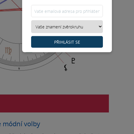
PŘIHLÁSIT SE
né módní volby