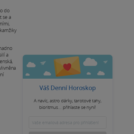
ho do
t se a
ními,
okamžiky
snadno
ilí a
čenská,
vlivněna
ní
Váš Denní Horoskop
A navíc, astro dárky, tarotové tahy,
bioritmus... přihlaste se nyní!