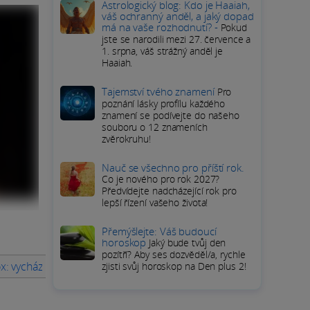
Astrologický blog: Kdo je Haaiah,
váš ochranný anděl, a jaký dopad
má na vaše rozhodnutí? -
Pokud
jste se narodili mezi 27. července a
1. srpna, váš strážný anděl je
Haaiah.
Tajemství tvého znamení
Pro
poznání lásky profílu každého
znamení se podívejte do našeho
souboru o 12 znameních
zvěrokruhu!
Nauč se všechno pro příští rok.
Co je nového pro rok 2027?
Předvídejte nadcházející rok pro
lepší řízení vašeho života!
Přemýšlejte: Váš budoucí
horoskop
Jaký bude tvůj den
pozítří? Aby ses dozvěděl/a, rychle
ox: vycházející hvězda módy a filmu
Jaký je milostný život Julie 
zjisti svůj horoskop na Den plus 2!