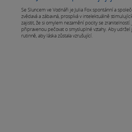
Se Sluncem ve Vodnáři je Julia Fox spontánní a společen
zvědavá a zábavná, prospívá v intelektuálně stimulující
zajistit, že si omylem nezamění pocity se zranitelnost
připravenou pečovat o smysluplné vztahy. Aby udržel je
rutinně, aby láska zůstala vzrušující.