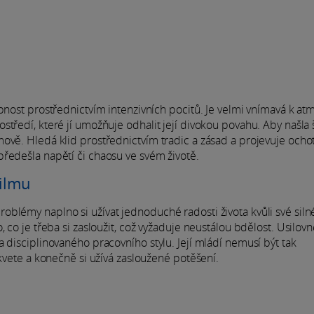
obnost prostřednictvím intenzivních pocitů. Je velmi vnímavá k at
tředí, které jí umožňuje odhalit její divokou povahu. Aby našla š
ově. Hledá klid prostřednictvím tradic a zásad a projevuje ocho
ředešla napětí či chaosu ve svém životě.
filmu
blémy naplno si užívat jednoduché radosti života kvůli své siln
 co je třeba si zasloužit, což vyžaduje neustálou bdělost. Usilovn
 disciplinovaného pracovního stylu. Její mládí nemusí být tak
 kvete a konečně si užívá zasloužené potěšení.