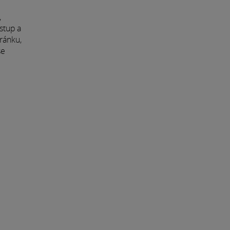
,
ístup a
tránku,
se