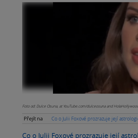
Foto od: Dulce Osuna, at YouTube.com/dulceosuna and HolaHollywoo
Přejít na
Co o Julii Foxové prozrazuje její astrolog
Co o Julii Foxové prozrazuje její astro