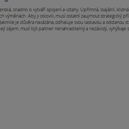
ská, snadno si vytváří spojení a vztahy. Upřímná, loajální, klidná
ch výměnách. Aby ji oslovili, musí ostatní zaujmout strategický př
í. Jakmile je důvěra navázána, odhaluje svou laskavou a oddanou s
jí zájem, musí být partner nenahraditelný a nezávislý, vyhýbaje 