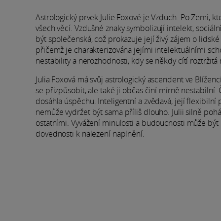
Astrologický prvek Julie Foxové je Vzduch. Po Zemi, 
všech věcí. Vzdušné znaky symbolizují intelekt, sociál
být společenská, což prokazuje její živý zájem o lidské
přičemž je charakterizována jejími intelektuálními s
nestability a nerozhodnosti, kdy se někdy cítí roztržitá 
Julia Foxová má svůj astrologický ascendent ve Blíženc
se přizpůsobit, ale také ji občas činí mírně nestabilní
dosáhla úspěchu. Inteligentní a zvědavá, její flexibiln
nemůže vydržet být sama příliš dlouho. Julii silně poh
ostatními. Vyvážení minulosti a budoucnosti může být 
dovednosti k nalezení naplnění.