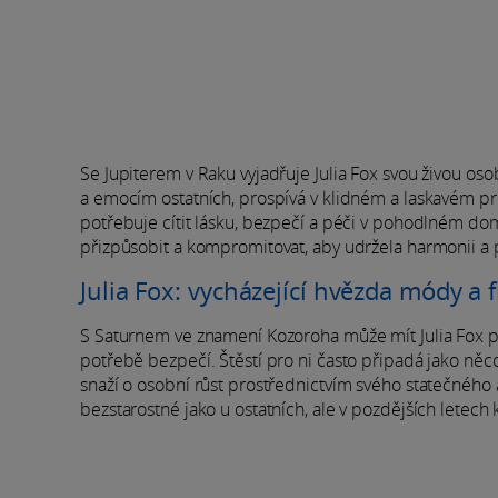
Se Jupiterem v Raku vyjadřuje Julia Fox svou živou os
a emocím ostatních, prospívá v klidném a laskavém pros
potřebuje cítit lásku, bezpečí a péči v pohodlném dom
přizpůsobit a kompromitovat, aby udržela harmonii a p
Julia Fox: vycházející hvězda módy a 
S Saturnem ve znamení Kozoroha může mít Julia Fox pro
potřebě bezpečí. Štěstí pro ni často připadá jako něco,
snaží o osobní růst prostřednictvím svého statečného a
bezstarostné jako u ostatních, ale v pozdějších letech