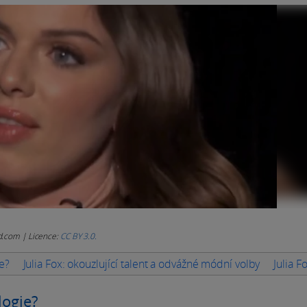
d.com | Licence:
CC BY 3.0.
ie?
Julia Fox: okouzlující talent a odvážné módní volby
Julia F
logie?