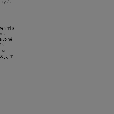
orysá a
peními a
ům a
a volné
ání
 si
co jejím