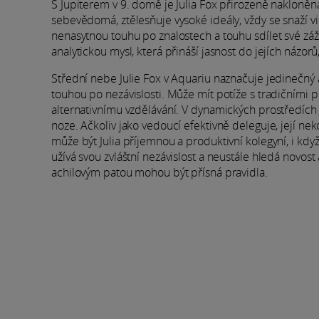
S Jupiterem v 9. domě je Julia Fox přirozeně nakloně
sebevědomá, ztělesňuje vysoké ideály, vždy se snaží vidě
nenasytnou touhu po znalostech a touhu sdílet své zážit
analytickou mysl, která přináší jasnost do jejích názo
Střední nebe Julie Fox v Aquariu naznačuje jedinečný 
touhou po nezávislosti. Může mít potíže s tradičními p
alternativnímu vzdělávání. V dynamických prostředích 
noze. Ačkoliv jako vedoucí efektivně deleguje, její ne
může být Julia příjemnou a produktivní kolegyní, i kd
užívá svou zvláštní nezávislost a neustále hledá novost a
achilovým patou mohou být přísná pravidla.