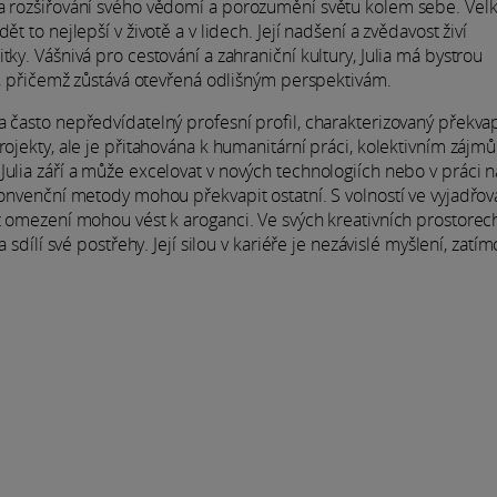
na rozšiřování svého vědomí a porozumění světu kolem sebe. Velk
t to nejlepší v životě a v lidech. Její nadšení a zvědavost živí
ky. Vášnivá pro cestování a zahraniční kultury, Julia má bystrou
rů, přičemž zůstává otevřená odlišným perspektivám.
a často nepředvídatelný profesní profil, charakterizovaný překva
rojekty, ale je přitahována k humanitární práci, kolektivním zájm
Julia září a může excelovat v nových technologiích nebo v práci n
konvenční metody mohou překvapit ostatní. S volností ve vyjadřov
yž omezení mohou vést k aroganci. Ve svých kreativních prostorech
 sdílí své postřehy. Její silou v kariéře je nezávislé myšlení, zatím