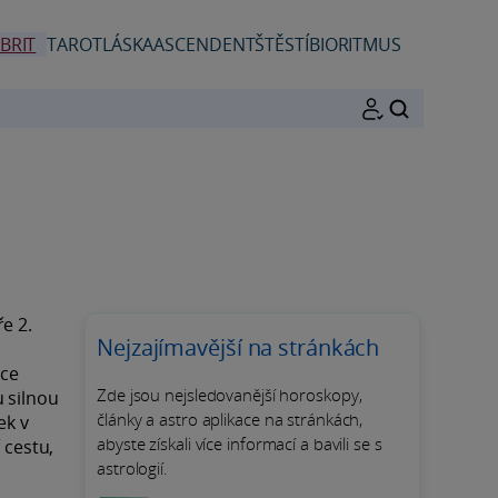
BRIT
TAROT
LÁSKA
ASCENDENT
ŠTĚSTÍ
BIORITMUS
HLEDAT
e 2.
Nejzajímavější na stránkách
ace
Zde jsou nejsledovanější horoskopy,
 silnou
články a astro aplikace na stránkách,
ek v
abyste získali více informací a bavili se s
 cestu,
astrologií.