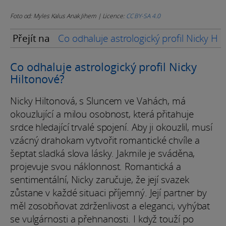
Foto od: Myles Kalus Anak Jihem | Licence:
CC BY-SA 4.0
Přejít na
Co odhaluje astrologický profil Nicky Hi
Co odhaluje astrologický profil Nicky
Hiltonové?
Nicky Hiltonová, s Sluncem ve Vahách, má
okouzlující a milou osobnost, která přitahuje
srdce hledající trvalé spojení. Aby ji okouzlil, musí
vzácný drahokam vytvořit romantické chvíle a
šeptat sladká slova lásky. Jakmile je sváděna,
projevuje svou náklonnost. Romantická a
sentimentální, Nicky zaručuje, že její svazek
zůstane v každé situaci příjemný. Její partner by
měl zosobňovat zdrženlivost a eleganci, vyhýbat
se vulgárnosti a přehnanosti. I když touží po