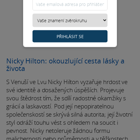
PŘIHLÁSIT SE
Nicky Hilton: okouzlující cesta lásky a
života
S Venuší ve Lvu Nicky Hilton vyzařuje hrdost ve
své identitě a dosažených úspěších. Projevuje
svou štědrost tím, že sdílí radostné okamžiky s
grácií a laskavostí. Pod její nepopiratelnou
společenskostí se skrývá silná autorita; její životní
styl odráží touhu vést s ohledem na soucit i
pevnost. Nicky netoleruje žádnou formu
malichernosti nebo průměrnosti a v těžkostech