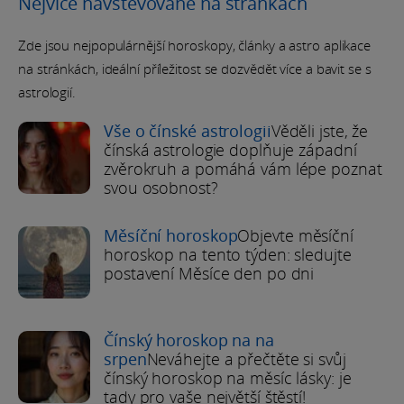
Nejvíce navštěvované na stránkách
Zde jsou nejpopulárnější horoskopy, články a astro aplikace
na stránkách, ideální příležitost se dozvědět více a bavit se s
astrologií.
Vše o čínské astrologii
Věděli jste, že
čínská astrologie doplňuje západní
zvěrokruh a pomáhá vám lépe poznat
svou osobnost?
Měsíční horoskop
Objevte měsíční
horoskop na tento týden: sledujte
postavení Měsíce den po dni
Čínský horoskop na na
srpen
Neváhejte a přečtěte si svůj
čínský horoskop na měsíc lásky: je
tady pro vaše největší štěstí!