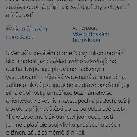
zůstává odolná, přijímajíc své úspěchy s elegancí
a štědrostí.
ASTROLOGIE
Vše o čínském
horoskopu
S Venuší v devátém domě Nicky Hilton nachází
klid a radost jako základ svého vzkvétajícího
ducha. Disponuje přirozeně nadšeným
vystupováním, zůstává vyrovnaná a nenáročná,
zatímco hledá jednoduché a zdravé potěšení. Její
silná odolnost jí umožňuje bez námahy se
orientovat v životních vzestupech a pádech, což jí
dovoluje přijímat štěstí po celou dobu své cesty.
Nicky zosobňuje životní styl jednoduchosti,
jemně uplatňuje svůj vliv ku prospěchu svých
bližních, ať už záměrně či nikoli.