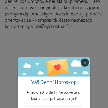
denně, což umožňuje neustálou proměnu. Tato
vášeň pro nové a originální, v kombinaci s jejími
jemnými diplomatickými dovednostmi, jí pomáhá
orientovat se v komplexitě, často nacházejíc
kompromisy v obtížných situacích.
×
Váš Denní Horoskop
A navíc, astro dárky, tarotové tahy,
bioritmus... přihlaste se nyní!