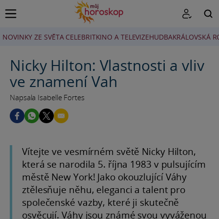
NOVINKY ZE SVĚTA CELEBRIT
KINO A TELEVIZE
HUDBA
KRÁLOVSKÁ R
HLEDAT
Nicky Hilton: Vlastnosti a vliv
ve znamení Vah
Napsala Isabelle Fortes
Vítejte ve vesmírném světě Nicky Hilton,
která se narodila 5. října 1983 v pulsujícím
městě New York! Jako okouzlující Váhy
ztělesňuje něhu, eleganci a talent pro
společenské vazby, které ji skutečně
osvěcují. Váhy jsou známé svou vyváženou