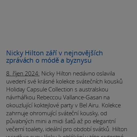
Nicky Hilton září v nejnovějších
zprávách o módě a byznysu
8. říjen 2024:
Nicky Hilton nedávno oslavila
uvedení své krásné kolekce svátečních kousků
Holiday Capsule Collection s australskou
návrhářkou Rebeccou Vallance-Gasan na
okouzlující koktejlové party v Bel Airu. Kolekce
zahrnuje ohromující sváteční kousky, od
půvabných mini a midi šatů až po elegantní
večerní toalety, ideální pro období svátků. Hilton
vyjadřuje svou lásku k oblékání v této radostné