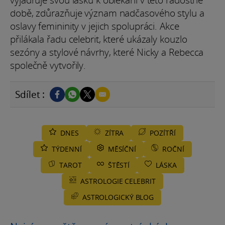
době, zdůrazňuje význam nadčasového stylu a
oslavy femininity v jejich spolupráci. Akce
přilákala řadu celebrit, které ukázaly kouzlo
sezóny a stylové návrhy, které Nicky a Rebecca
společně vytvořily.
Sdílet :
DNES
ZÍTRA
POZÍTŘÍ
TÝDENNÍ
MĚSÍČNÍ
ROČNÍ
TAROT
ŠTĚSTÍ
LÁSKA
ASTROLOGIE CELEBRIT
ASTROLOGICKÝ BLOG