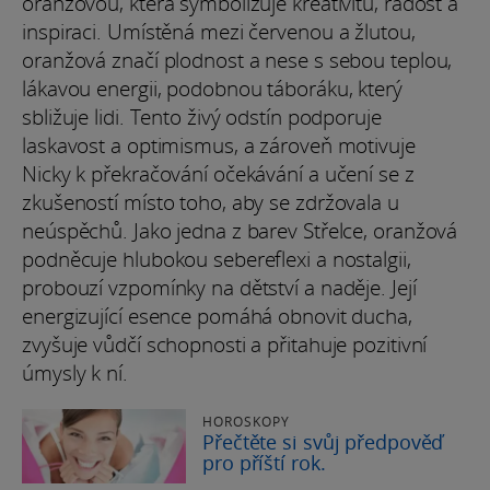
oranžovou, která symbolizuje kreativitu, radost a
inspiraci. Umístěná mezi červenou a žlutou,
oranžová značí plodnost a nese s sebou teplou,
lákavou energii, podobnou táboráku, který
sbližuje lidi. Tento živý odstín podporuje
laskavost a optimismus, a zároveň motivuje
Nicky k překračování očekávání a učení se z
zkušeností místo toho, aby se zdržovala u
neúspěchů. Jako jedna z barev Střelce, oranžová
podněcuje hlubokou sebereflexi a nostalgii,
probouzí vzpomínky na dětství a naděje. Její
energizující esence pomáhá obnovit ducha,
zvyšuje vůdčí schopnosti a přitahuje pozitivní
úmysly k ní.
HOROSKOPY
Přečtěte si svůj předpověď
pro příští rok.