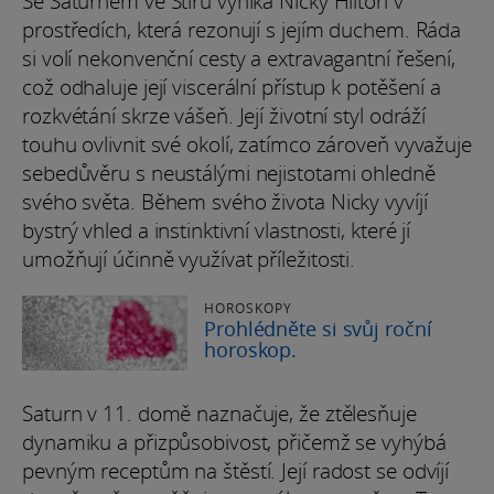
Se Saturnem ve Štíru vyniká Nicky Hilton v
prostředích, která rezonují s jejím duchem. Ráda
si volí nekonvenční cesty a extravagantní řešení,
což odhaluje její viscerální přístup k potěšení a
rozkvétání skrze vášeň. Její životní styl odráží
touhu ovlivnit své okolí, zatímco zároveň vyvažuje
sebedůvěru s neustálými nejistotami ohledně
svého světa. Během svého života Nicky vyvíjí
bystrý vhled a instinktivní vlastnosti, které jí
umožňují účinně využívat příležitosti.
HOROSKOPY
Prohlédněte si svůj roční
horoskop.
Saturn v 11. domě naznačuje, že ztělesňuje
dynamiku a přizpůsobivost, přičemž se vyhýbá
pevným receptům na štěstí. Její radost se odvíjí