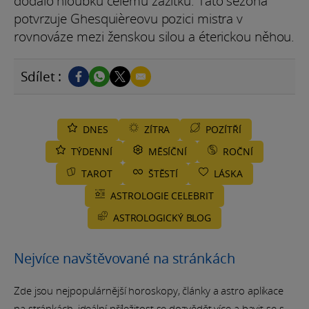
dodalo hloubku celému zážitku. Tato sezóna
potvrzuje Ghesquièreovu pozici mistra v
rovnováze mezi ženskou silou a éterickou něhou.
Sdílet :
DNES
ZÍTRA
POZÍTŘÍ
TÝDENNÍ
MĚSÍČNÍ
ROČNÍ
TAROT
ŠTĚSTÍ
LÁSKA
ASTROLOGIE CELEBRIT
ASTROLOGICKÝ BLOG
Nejvíce navštěvované na stránkách
Zde jsou nejpopulárnější horoskopy, články a astro aplikace
na stránkách, ideální příležitost se dozvědět více a bavit se s