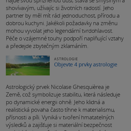
najde svou spřízněnou duši, stává se smyslným a
shovívavým, užívajíc si životních radostí. Jeho
partner by měl mít rád jednoduchost, přírodu a
dobrou kuchyni. Jakékoli požadavky na změnu
mohou vyvolat jeho legendární tvrdohlavost.
Péče o vzájemné touhy podpoří naplňující vztahy
a předejde zbytečným zklamáním.
ASTROLOGIE
Objevte 4 prvky astrologie
Astrologický prvek Nicolase Ghesquièrea je
Země, což symbolizuje stabilitu, která následuje
po dynamické energii ohně. Jeho klidná a
realistická povaha často tíhne k materialismu,
přísnosti a píli. Vyniká v tvoření hmatatelných
výsledků a zajišťuje si materiální bezpečnost