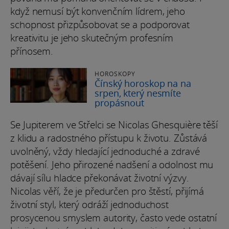
když nemusí být konvenčním lídrem, jeho
schopnost přizpůsobovat se a podporovat
kreativitu je jeho skutečným profesním
přínosem.
HOROSKOPY
Čínský horoskop na na
srpen, který nesmíte
propásnout
Se Jupiterem ve Střelci se Nicolas Ghesquière těší
z klidu a radostného přístupu k životu. Zůstává
uvolněný, vždy hledající jednoduché a zdravé
potěšení. Jeho přirozené nadšení a odolnost mu
dávají sílu hladce překonávat životní výzvy.
Nicolas věří, že je předurčen pro štěstí, přijímá
životní styl, který odráží jednoduchost
prosycenou smyslem autority, často vede ostatní