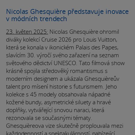
Nicolas Ghesquière představuje inovace
v módních trendech
23. květen 2025:
Nicolas Ghesquière ohromil
diváky kolekcí Cruise 2026 pro Louis Vuitton,
která se konala v ikonickém Palais des Papes,
slavícím 30. výročí svého zařazení na seznam
světového dědictví UNESCO. Tato filmová show
krásně spojila středověký romantismus s
moderním designem a ukázala Ghesquièreův
talent pro mísení historie s futurismem. Jeho
kolekce s 45 modely obsahovala nápadné
kožené bundy, asymetrické siluety a hravé
doplňky, vytvářející snovou naraci, která
rezonovala se současnými tématy.
Ghesquièreova vize skutečně proplouvala mezi
každodenností a spektakulárností, nabízející