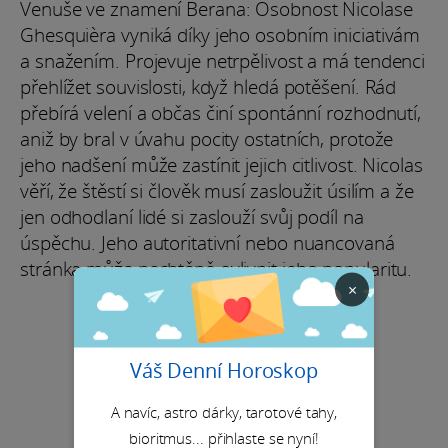
Venuše ve znamení Berana: Osobnost Nicolase
Ghesquièra vyniká díky jeho osobním iniciativám
a snažením. Projevuje netrpělivost a má tendenci
přehlížet souvislosti, když hledá potěšení. Rád
přebírá velení a občas činí spontánní rozhodnutí,
aniž by bral v úvahu pocity ostatních, protože
jeho nadšení může zastínit jejich citlivost. Nicolas
věří, že štěstí si člověk musí zasloužit úsilím a že
jen odhodlaní lidé si zaslouží svůj podíl na
úspěchu. Jeho autoritativní nebo nuancovaná
stránka může nechtěně ovlivnit jeho popularitu.
×
Váš Denní Horoskop
A navíc, astro dárky, tarotové tahy,
bioritmus... přihlaste se nyní!