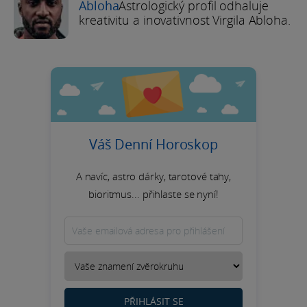
Abloha
Astrologický profil odhaluje
kreativitu a inovativnost Virgila Abloha.
Váš Denní Horoskop
A navíc, astro dárky, tarotové tahy,
bioritmus... přihlaste se nyní!
PŘIHLÁSIT SE