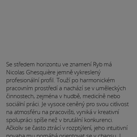
Se středem horizontu ve znamení Ryb má
Nicolas Ghesquière jemně vykreslený
profesionální profil. Touží po harmonickém
pracovním prostředí a nachází se v uměleckých
činnostech, zejména v hudbě, medicíně nebo
sociální práci. Je vysoce ceněný pro svou citlivost
na atmosféru na pracovišti, vyniká v kreativní
spolupráci spíše než v brutální konkurenci.
Ačkoliv se často ztrácí v rozptýlení, jeho intuitivní
povaha mu pomáhá orientovat se v chaosu. I