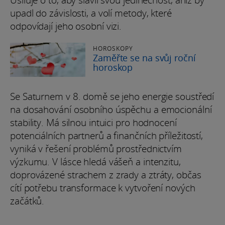
Usiluje o to, aby slavil svou jedinečnost, aniž by
upadl do závislosti, a volí metody, které
odpovídají jeho osobní vizi.
HOROSKOPY
Zaměřte se na svůj roční
horoskop
Se Saturnem v 8. domě se jeho energie soustředí
na dosahování osobního úspěchu a emocionální
stability. Má silnou intuici pro hodnocení
potenciálních partnerů a finančních příležitostí,
vyniká v řešení problémů prostřednictvím
výzkumu. V lásce hledá vášeň a intenzitu,
doprovázené strachem z zrady a ztráty, občas
cítí potřebu transformace k vytvoření nových
začátků.