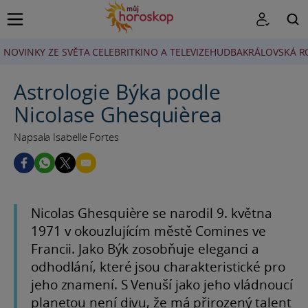
NOVINKY ZE SVĚTA CELEBRIT
KINO A TELEVIZE
HUDBA
KRÁLOVSKÁ R
HLEDAT
Astrologie Býka podle
Nicolase Ghesquièrea
Napsala Isabelle Fortes
Nicolas Ghesquière se narodil 9. května
1971 v okouzlujícím městě Comines ve
Francii. Jako Býk zosobňuje eleganci a
odhodlání, které jsou charakteristické pro
jeho znamení. S Venuší jako jeho vládnoucí
planetou není divu, že má přirozený talent