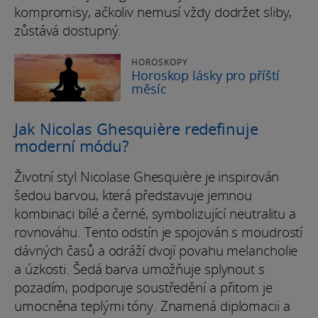
kompromisy, ačkoliv nemusí vždy dodržet sliby,
zůstává dostupný.
HOROSKOPY
Horoskop lásky pro příští
měsíc
Jak Nicolas Ghesquière redefinuje
moderní módu?
Životní styl Nicolase Ghesquière je inspirován
šedou barvou, která představuje jemnou
kombinaci bílé a černé, symbolizující neutralitu a
rovnováhu. Tento odstín je spojován s moudrostí
dávných časů a odráží dvojí povahu melancholie
a úzkosti. Šedá barva umožňuje splynout s
pozadím, podporuje soustředění a přitom je
umocněna teplými tóny. Znamená diplomacii a