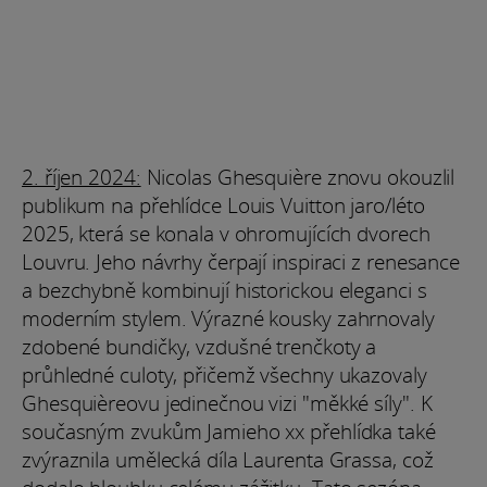
2. říjen 2024:
Nicolas Ghesquière znovu okouzlil
publikum na přehlídce Louis Vuitton jaro/léto
2025, která se konala v ohromujících dvorech
Louvru. Jeho návrhy čerpají inspiraci z renesance
a bezchybně kombinují historickou eleganci s
moderním stylem. Výrazné kousky zahrnovaly
zdobené bundičky, vzdušné trenčkoty a
průhledné culoty, přičemž všechny ukazovaly
Ghesquièreovu jedinečnou vizi "měkké síly". K
současným zvukům Jamieho xx přehlídka také
zvýraznila umělecká díla Laurenta Grassa, což