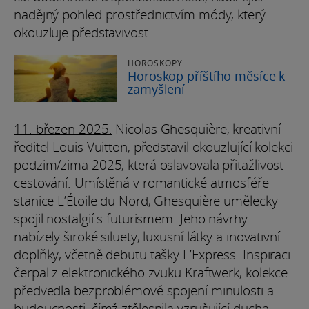
nadějný pohled prostřednictvím módy, který
okouzluje představivost.
HOROSKOPY
Horoskop příštího měsíce k
zamyšlení
11. březen 2025:
Nicolas Ghesquière, kreativní
ředitel Louis Vuitton, představil okouzlující kolekci
podzim/zima 2025, která oslavovala přitažlivost
cestování. Umístěná v romantické atmosféře
stanice L’Étoile du Nord, Ghesquière umělecky
spojil nostalgií s futurismem. Jeho návrhy
nabízely široké siluety, luxusní látky a inovativní
doplňky, včetně debutu tašky L’Express. Inspiraci
čerpal z elektronického zvuku Kraftwerk, kolekce
předvedla bezproblémové spojení minulosti a
budoucnosti, čímž ztělesnila vzrušující ducha