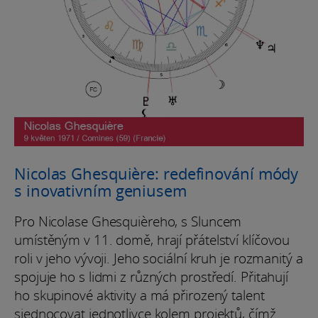
Nicolas Ghesquière: redefinování módy
s inovativním geniusem
Pro Nicolase Ghesquièreho, s Sluncem
umístěným v 11. domě, hrají přátelství klíčovou
roli v jeho vývoji. Jeho sociální kruh je rozmanitý a
spojuje ho s lidmi z různých prostředí. Přitahují
ho skupinové aktivity a má přirozený talent
sjednocovat jednotlivce kolem projektů, čímž