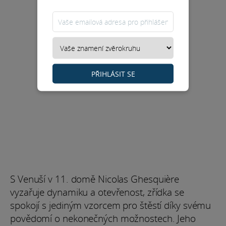
PŘIHLÁSIT SE
S Venuší v 11. domě Nicolas Ghesquière
vyzařuje dynamiku a otevřenost, zřídka se
spokojí s jediným vzorcem pro štěstí díky svému
povědomí o nekonečných možnostech. Jeho