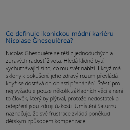
Co definuje ikonickou módní kariéru
Nicolase Ghesquièrea?
Nicolas Ghesquière se těší z jednoduchých a
zdravých radostí života. Hledá klidné bytí,
vychutnávající si to, co mu svět nabízí. I když má
sklony k pokušení, jeho zdravý rozum převládá,
když se dostává do oblasti přehánění. Štěstí pro
něj vyžaduje pouze několik základních věcí a není
to člověk, který by plýtval, protože nedostatek a
odepření jsou zdroji úzkosti. Umístění Saturnu
naznačuje, že své frustrace zvládá poněkud
dětským způsobem kompenzace.