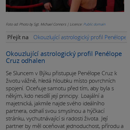
Foto od: Photo by Sgt. Michael Connors | Licence:
Public domain
Přejít na
Okouzlující astrologický profil Penélope
Okouzlující astrologický profil Penélope
Cruz odhalen
Se Sluncem v Býku přistupuje Penélope Cruz k
životu vážně, hledá hloubku místo povrchních
spojení. Oceňuje samotu před tím, aby byla s
někým, kdo nesdílí její principy. Loajální a
majetnická, jakmile najde svého ideálního
partnera, odhalí svou smyslnou a hýčkací
stránku, vychutnávající si radosti života. Její
partner by měl oceňovat jednoduchost, přírodu a