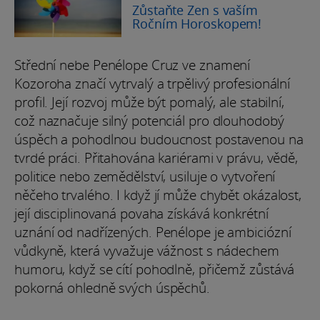
Zůstaňte Zen s vaším
Ročním Horoskopem!
Střední nebe Penélope Cruz ve znamení
Kozoroha značí vytrvalý a trpělivý profesionální
profil. Její rozvoj může být pomalý, ale stabilní,
což naznačuje silný potenciál pro dlouhodobý
úspěch a pohodlnou budoucnost postavenou na
tvrdé práci. Přitahována kariérami v právu, vědě,
politice nebo zemědělství, usiluje o vytvoření
něčeho trvalého. I když jí může chybět okázalost,
její disciplinovaná povaha získává konkrétní
uznání od nadřízených. Penélope je ambiciózní
vůdkyně, která vyvažuje vážnost s nádechem
humoru, když se cítí pohodlně, přičemž zůstává
pokorná ohledně svých úspěchů.