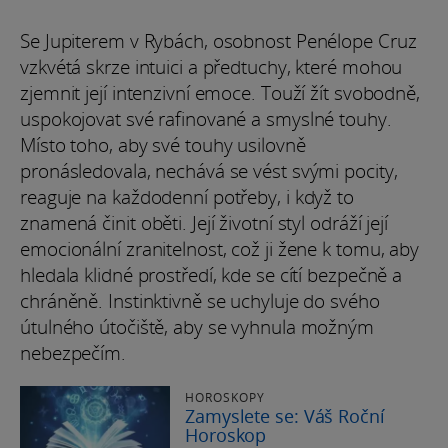
Se Jupiterem v Rybách, osobnost Penélope Cruz
vzkvétá skrze intuici a předtuchy, které mohou
zjemnit její intenzivní emoce. Touží žít svobodně,
uspokojovat své rafinované a smyslné touhy.
Místo toho, aby své touhy usilovně
pronásledovala, nechává se vést svými pocity,
reaguje na každodenní potřeby, i když to
znamená činit oběti. Její životní styl odráží její
emocionální zranitelnost, což ji žene k tomu, aby
hledala klidné prostředí, kde se cítí bezpečně a
chráněně. Instinktivně se uchyluje do svého
útulného útočiště, aby se vyhnula možným
nebezpečím.
HOROSKOPY
Zamyslete se: Váš Roční
Horoskop