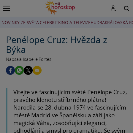
NOVINKY ZE SVĚTA CELEBRIT
KINO A TELEVIZE
HUDBA
KRÁLOVSKÁ R
HLEDAT
Penélope Cruz: Hvězda z
Býka
Napsala Isabelle Fortes
Vítejte ve fascinujícím světě Penélope Cruz,
pravého klenotu stříbrného plátna!
Narodila se 28. dubna 1974 ve fascinujícím
městě Madrid ve Španělsku a září jako
magická Váha, zosobňující eleganci,
odhodlání a smysl pro dramatiku. Se svým