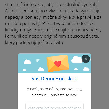
stimulující interakce, aby intelektuálně vynikala.
Ačkoliv není snadno ovlivnitelná, ráda vyměňuje
nápady a pohledy, možná skrývá své pravé já za
maskou pozitivity. Pokud vybalancuje teplo s
kritickým myšlením, může najít naplnění v učení,
komunikaci nebo v originálním způsobu života,
který podněcuje její kreativitu.
×
Váš Denní Horoskop
A navíc, astro dárky, tarotové tahy,
bioritmus... přihlaste se nyní!