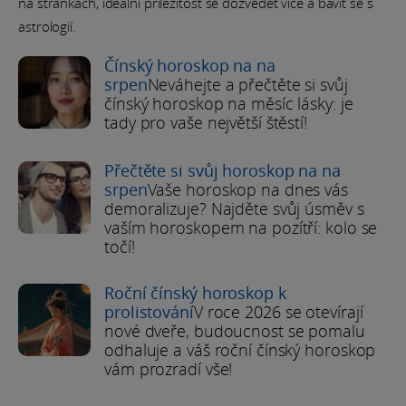
na stránkách, ideální příležitost se dozvědět více a bavit se s
astrologií.
Čínský horoskop na na
srpen
Neváhejte a přečtěte si svůj
čínský horoskop na měsíc lásky: je
tady pro vaše největší štěstí!
Přečtěte si svůj horoskop na na
srpen
Vaše horoskop na dnes vás
demoralizuje? Najděte svůj úsměv s
vaším horoskopem na pozítří: kolo se
točí!
Roční čínský horoskop k
prolistování
V roce 2026 se otevírají
nové dveře, budoucnost se pomalu
odhaluje a váš roční čínský horoskop
vám prozradí vše!