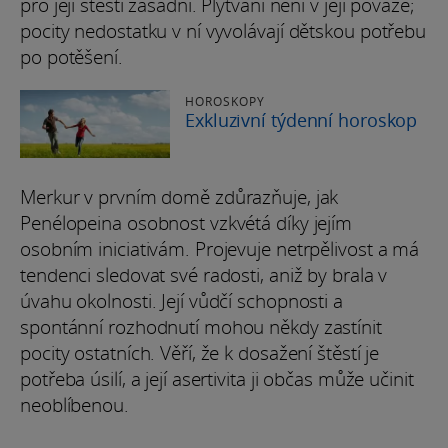
pro její štěstí zásadní. Plýtvání není v její povaze;
pocity nedostatku v ní vyvolávají dětskou potřebu
po potěšení.
HOROSKOPY
Exkluzivní týdenní horoskop
Merkur v prvním domě zdůrazňuje, jak
Penélopeina osobnost vzkvétá díky jejím
osobním iniciativám. Projevuje netrpělivost a má
tendenci sledovat své radosti, aniž by brala v
úvahu okolnosti. Její vůdčí schopnosti a
spontánní rozhodnutí mohou někdy zastínit
pocity ostatních. Věří, že k dosažení štěstí je
potřeba úsilí, a její asertivita ji občas může učinit
neoblíbenou.