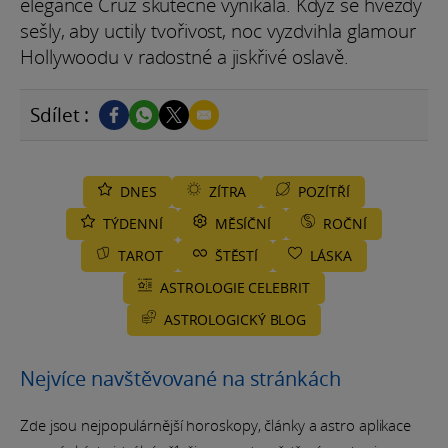
elegance Cruz skutečně vynikala. Když se hvězdy
sešly, aby uctily tvořivost, noc vyzdvihla glamour
Hollywoodu v radostné a jiskřivé oslavě.
Sdílet :
DNES
ZÍTRA
POZÍTŘÍ
TÝDENNÍ
MĚSÍČNÍ
ROČNÍ
TAROT
ŠTĚSTÍ
LÁSKA
ASTROLOGIE CELEBRIT
ASTROLOGICKÝ BLOG
Nejvíce navštěvované na stránkách
Zde jsou nejpopulárnější horoskopy, články a astro aplikace