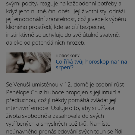
svými pocity, reaguje na každodenní potřeby a
když je to nutné, činí oběti. Její životní styl odráží
její emocionální zranitelnost, což ji vede k výběru
klidného prostředí, kde se cítí bezpečně,
instinktivně se uchyluje do své útulné svatyně,
daleko od potenciálních hrozeb.
HOROSKOPY
Co říká tvůj horoskop na ' na
srpen'?
Se Venuší umístěnou v 12. domě je osobní růst
Penélope Cruz hluboce propojen s její intuicí a
předtuchou, což jí někdy pomáhá zvládat její
intenzivní emoce. Usiluje o to, aby si užívala
života svobodně a zasahovala do svých
vytříbených a smyslných požitků. Namísto
neúnavného pronásledování svých touh se řídí