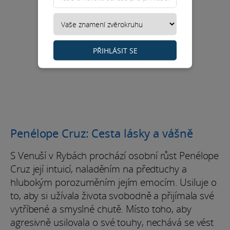
PŘIHLÁSIT SE
Penélope Cruz: Cesta lásky a vášně
S Venuší v Rybách prochází osobní růst Penélope
Cruz její intuicí, naladěním na předtuchy a
hlubokým porozuměním jejím emocím. Usiluje o
to, aby si užívala života svobodně a přijímala své
vytříbené a smyslné chutě. Místo toho, aby
agresivně usilovala o své touhy, nechává se vést