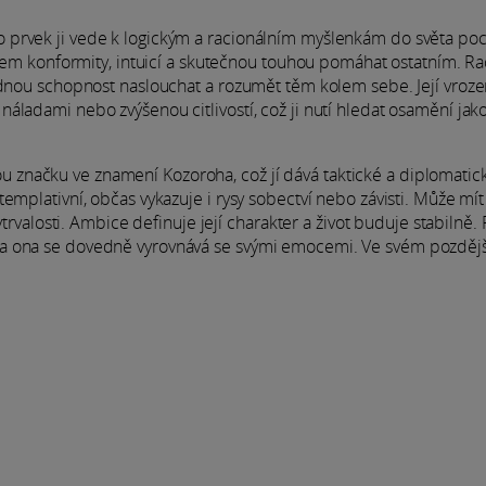
prvek ji vede k logickým a racionálním myšlenkám do světa poci
chem konformity, intuicí a skutečnou touhou pomáhat ostatním. Ra
hodnou schopnost naslouchat a rozumět těm kolem sebe. Její vroz
áladami nebo zvýšenou citlivostí, což ji nutí hledat osamění jak
značku ve znamení Kozoroha, což jí dává taktické a diplomatic
emplativní, občas vykazuje i rysy sobectví nebo závisti. Může mít
ytrvalosti. Ambice definuje její charakter a život buduje stabilně.
 a ona se dovedně vyrovnává se svými emocemi. Ve svém pozděj