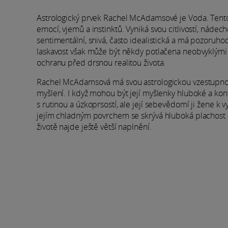
Astrologický prvek Rachel McAdamsové je Voda. Tento 
emocí, vjemů a instinktů. Vyniká svou citlivostí, náde
sentimentální, snivá, často idealistická a má pozoru
laskavost však může být někdy potlačena neobvyklými n
ochranu před drsnou realitou života.
Rachel McAdamsová má svou astrologickou vzestupnou 
myšlení. I když mohou být její myšlenky hluboké a kont
s rutinou a úzkoprsostí, ale její sebevědomí ji žene k v
jejím chladným povrchem se skrývá hluboká plachost
životě najde ještě větší naplnění.