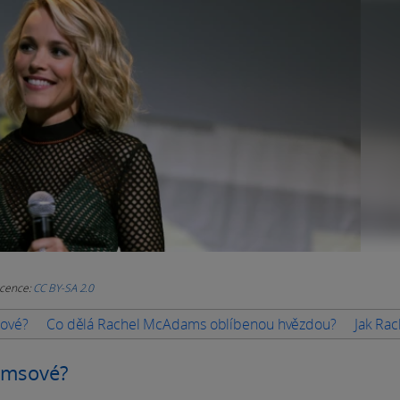
icence:
CC BY-SA 2.0
sové?
Co dělá Rachel McAdams oblíbenou hvězdou?
Jak Ra
amsové?