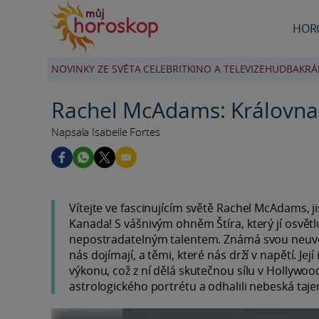
HOR
NOVINKY ZE SVĚTA CELEBRIT
KINO A TELEVIZE
HUDBA
KRÁ
Rachel McAdams: Královna 
Napsala Isabelle Fortes
Vítejte ve fascinujícím světě Rachel McAdams, ji
Kanada! S vášnivým ohněm Štíra, který jí osvět
nepostradatelným talentem. Známá svou neuvěř
nás dojímají, a těmi, které nás drží v napětí. J
výkonu, což z ní dělá skutečnou sílu v Hollywoo
astrologického portrétu a odhalili nebeská taje