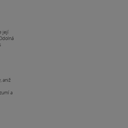
s
 její
 Odolná
s
, aniž
ozumí a