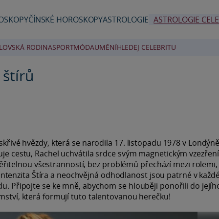
OSKOPY
ČÍNSKÉ HOROSKOPY
ASTROLOGIE
ASTROLOGIE CELE
LOVSKÁ RODINA
SPORT
MÓDA
UMĚNÍ
HLEDEJ CELEBRITU
štírů
skřivé hvězdy, která se narodila 17. listopadu 1978 v Londýně
luje cestu, Rachel uchvátila srdce svým magnetickým vzezřen
itelnou všestranností, bez problémů přechází mezi rolemi,
ejí intenzita Štíra a neochvějná odhodlanost jsou patrné v kaž
du. Připojte se ke mně, abychom se hlouběji ponořili do jejíh
mství, která formují tuto talentovanou herečku!