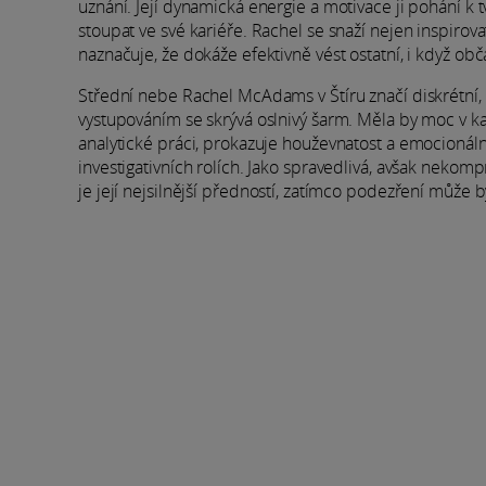
uznání. Její dynamická energie a motivace ji pohání k
stoupat ve své kariéře. Rachel se snaží nejen inspirova
naznačuje, že dokáže efektivně vést ostatní, i když obč
Střední nebe Rachel McAdams v Štíru značí diskrétní
vystupováním se skrývá oslnivý šarm. Měla by moc v kar
analytické práci, prokazuje houževnatost a emocionál
investigativních rolích. Jako spravedlivá, avšak nekompr
je její nejsilnější předností, zatímco podezření může b