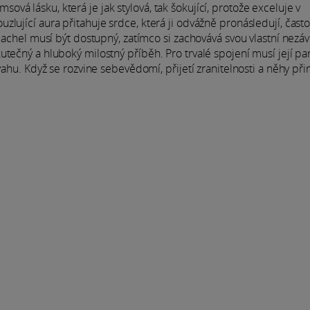
á lásku, která je jak stylová, tak šokující, protože exceluje v
lující aura přitahuje srdce, která ji odvážně pronásledují, čast
Rachel musí být dostupný, zatímco si zachovává svou vlastní nezávi
tečný a hluboký milostný příběh. Pro trvalé spojení musí její pa
vahu. Když se rozvine sebevědomí, přijetí zranitelnosti a něhy př