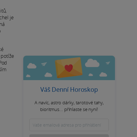
tů,
chel je
ená
o
ké
 potíže
 Pod
ším
Váš Denní Horoskop
A navíc, astro dárky, tarotové tahy,
bioritmus... přihlaste se nyní!