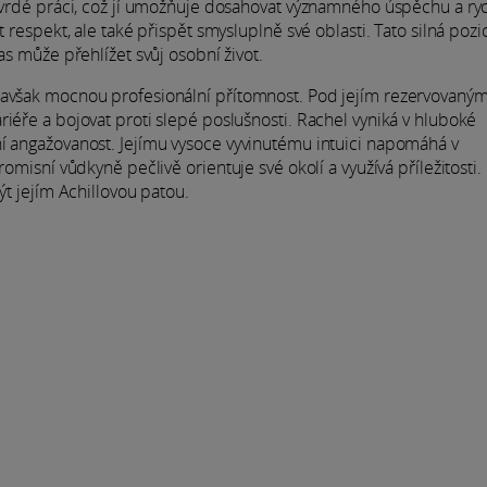
 tvrdé práci, což jí umožňuje dosahovat významného úspěchu a ry
t respekt, ale také přispět smysluplně své oblasti. Tato silná pozi
as může přehlížet svůj osobní život.
, avšak mocnou profesionální přítomnost. Pod jejím rezervovaný
iéře a bojovat proti slepé poslušnosti. Rachel vyniká v hluboké
ní angažovanost. Jejímu vysoce vyvinutému intuici napomáhá v
omisní vůdkyně pečlivě orientuje své okolí a využívá příležitosti.
ýt jejím Achillovou patou.