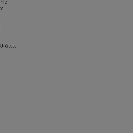
chle
ce
m
 Určitost