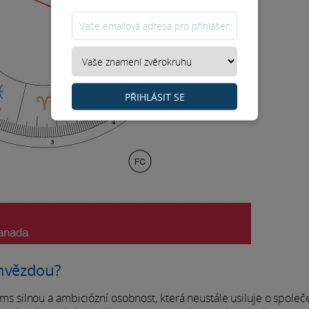
PŘIHLÁSIT SE
hvězdou?
silnou a ambiciózní osobnost, která neustále usiluje o společ