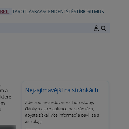
BRIT
TAROT
LÁSKA
ASCENDENT
ŠTĚSTÍ
BIORITMUS
HLEDAT
,
Nejzajímavější na stránkách
ím a
 které
Zde jsou nejsledovanější horoskopy,
dém
články a astro aplikace na stránkách,
o
abyste získali více informací a bavili se s
astrologií.