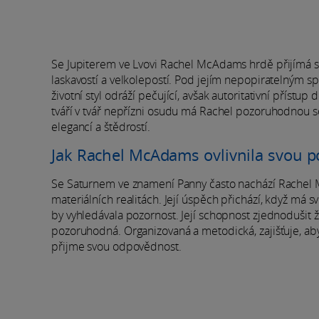
Se Jupiterem ve Lvovi Rachel McAdams hrdě přijímá svo
laskavostí a velkolepostí. Pod jejím nepopiratelným sp
životní styl odráží pečující, avšak autoritativní pří
tváří v tvář nepřízni osudu má Rachel pozoruhodnou s
elegancí a štědrostí.
Jak Rachel McAdams ovlivnila svou 
Se Saturnem ve znamení Panny často nachází Rachel
materiálních realitách. Její úspěch přichází, když má 
by vyhledávala pozornost. Její schopnost zjednodušit ži
pozoruhodná. Organizovaná a metodická, zajišťuje, ab
přijme svou odpovědnost.