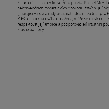
S Lunárními znamením ve Štíru prožívá Rachel McAdamsov
nekonvenčních romantických dobrodružstvích. Její okouz
ignorující varovné rady ostatních. Ideální partner pro 
Když je tato rovnováha dosažena, může se rozvinout sku
respektovat její ambice a podporovat její intuitivní po
krásné odměny.