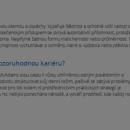
u identitu a úspěchy. Vyzařuje štědrost a ochotně sdílí radost 
olečenským přístupem se skrývá autoritativní přítomnost, protože
stup doma. Nepřijme žádnou formu malichernosti nebo průměrnosti.
chopnost vychutnávat si odměny, které si vydobila nebo zdědila 
pozoruhodnou kariéru?
 McAdams svou cestu k růstu umírněnou ostrým povědomím o
svobodu strukturovat svůj denní režim, pečlivě se zabývá problémy
vot pro lidi kolem ní prostřednictvím praktických strategií je
y nic nebylo ponecháno náhodě, a vytváří prostředí, kde každý r