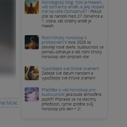
Astrologický blog: Kdo je Haaiah,
váš ochranný anděl, a jaký dopad
má na vaše rozhodnutí? -
Pokud
jste se narodili mezi 27. července a
1. srpna, váš strážný anděl je
Haaiah.
Roční čínský horoskop k
prolistování
V roce 2026 se
otevírají nové dveře, budoucnost se
pomalu odhaluje a váš roční čínský
horoskop vám prozradí vše!
Vypočítejte své čínské znamení
Zadejte své datum narození a
vypočítejte své čínské znamení
Přečtěte si váš horoskop pro
budoucnost
Jaká bude atmosféra
pozítří? Připravte se na všechny
chel McAdams ovlivnila svou pozoruhodnou kariéru?
Jaký je mi
příležitosti, rychle zjistěte svůj
horoskop pro den + 2!