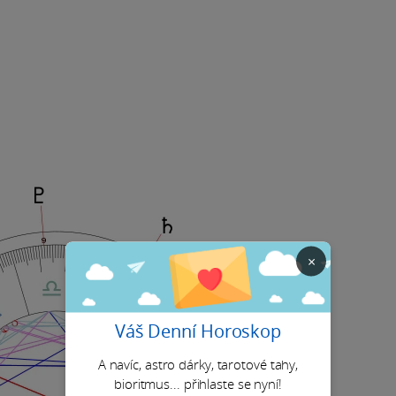
×
Váš Denní Horoskop
A navíc, astro dárky, tarotové tahy,
bioritmus... přihlaste se nyní!