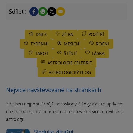
Sdílet :
DNES
ZÍTRA
POZÍTŘÍ
TÝDENNÍ
MĚSÍČNÍ
ROČNÍ
TAROT
ŠTĚSTÍ
LÁSKA
ASTROLOGIE CELEBRIT
ASTROLOGICKÝ BLOG
Nejvíce navštěvované na stránkách
Zde jsou nejpopulárnější horoskopy, články a astro aplikace
na stránkách, ideální příležitost se dozvědět více a bavit se s
astrologií.
Sledujte zítrašní