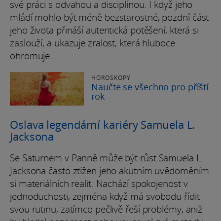
své práci s odvahou a disciplínou. I když jeho
mládí mohlo být méně bezstarostné, pozdní část
jeho života přináší autentická potěšení, která si
zaslouží, a ukazuje zralost, která hluboce
ohromuje.
HOROSKOPY
Naučte se všechno pro příští
rok
Oslava legendární kariéry Samuela L.
Jacksona
Se Saturnem v Panně může být růst Samuela L.
Jacksona často ztížen jeho akutním uvědoměním
si materiálních realit. Nachází spokojenost v
jednoduchosti, zejména když má svobodu řídit
svou rutinu, zatímco pečlivě řeší problémy, aniž