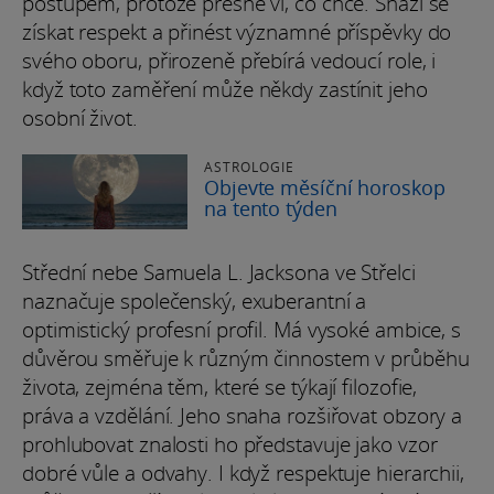
postupem, protože přesně ví, co chce. Snaží se
získat respekt a přinést významné příspěvky do
svého oboru, přirozeně přebírá vedoucí role, i
když toto zaměření může někdy zastínit jeho
osobní život.
ASTROLOGIE
Objevte měsíční horoskop
na tento týden
Střední nebe Samuela L. Jacksona ve Střelci
naznačuje společenský, exuberantní a
optimistický profesní profil. Má vysoké ambice, s
důvěrou směřuje k různým činnostem v průběhu
života, zejména těm, které se týkají filozofie,
práva a vzdělání. Jeho snaha rozšiřovat obzory a
prohlubovat znalosti ho představuje jako vzor
dobré vůle a odvahy. I když respektuje hierarchii,