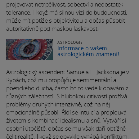
projevovat netrpělivost, sobectví a nedostatek
tolerance. I když má silnou vizi do budoucnosti,
může mít potíže s objektivitou a občas působit
autoritativně pod maskou laskavosti.
ASTROLOGIE
Informace o vašem
astrologickém znamení!
Astrologický ascendent Samuela L. Jacksona je v
Rybách, což mu propůjčuje sentimentální a
poetického ducha, často ho to vede k obavám z
různých záležitostí. S hlubokou citlivostí prožívá
problémy druhých intenzivně, což na něj
emocionálně působí. Řídí se intuicí a proplouvá
životem s kombinací idealismu a snů. Vytváří si
osobní útočiště, občas se mu však daří obtížně
čelit realitě. I když se obvykle vyhýbá konfliktům,