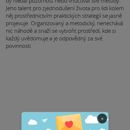
by hledal pozornost nebo vnucoval své metody.
Jeho talent pro zjednodušení života pro lidi kolem
něj prostřednictvím praktických strategií se jasně
projevuje. Organizovaný a metodický, nenechává
nic náhodě a snaží se vytvořit prostředí, kde si
každý uvědomuje a je odpovědný za své
povinnosti.
×