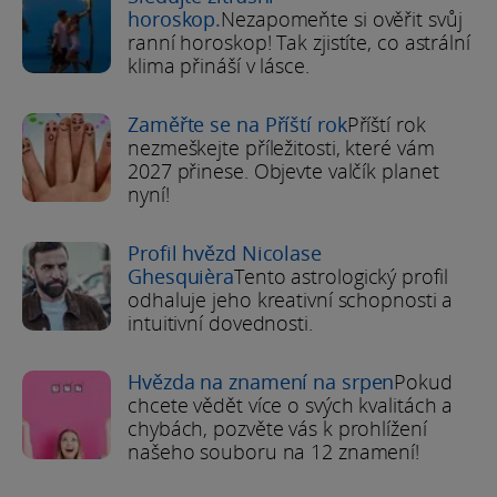
horoskop.
Nezapomeňte si ověřit svůj
ranní horoskop! Tak zjistíte, co astrální
klima přináší v lásce.
Zaměřte se na Příští rok
Příští rok
nezmeškejte příležitosti, které vám
2027 přinese. Objevte valčík planet
nyní!
Profil hvězd Nicolase
Ghesquièra
Tento astrologický profil
odhaluje jeho kreativní schopnosti a
intuitivní dovednosti.
Hvězda na znamení na srpen
Pokud
chcete vědět více o svých kvalitách a
chybách, pozvěte vás k prohlížení
našeho souboru na 12 znamení!