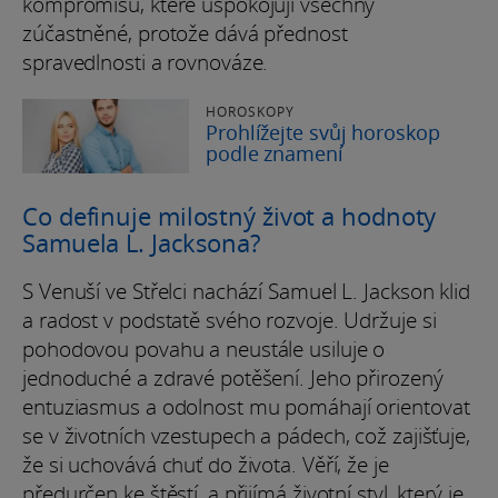
kompromisů, které uspokojují všechny
zúčastněné, protože dává přednost
spravedlnosti a rovnováze.
HOROSKOPY
Prohlížejte svůj horoskop
podle znamení
Co definuje milostný život a hodnoty
Samuela L. Jacksona?
S Venuší ve Střelci nachází Samuel L. Jackson klid
a radost v podstatě svého rozvoje. Udržuje si
pohodovou povahu a neustále usiluje o
jednoduché a zdravé potěšení. Jeho přirozený
entuziasmus a odolnost mu pomáhají orientovat
se v životních vzestupech a pádech, což zajišťuje,
že si uchovává chuť do života. Věří, že je
předurčen ke štěstí, a přijímá životní styl, který je