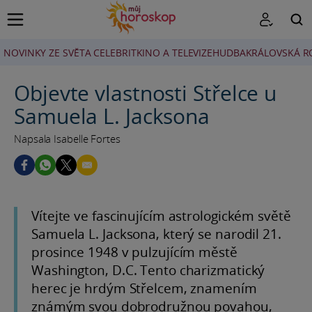
NOVINKY ZE SVĚTA CELEBRIT
KINO A TELEVIZE
HUDBA
KRÁLOVSKÁ R
HLEDAT
Objevte vlastnosti Střelce u
Samuela L. Jacksona
Napsala Isabelle Fortes
Vítejte ve fascinujícím astrologickém světě
Samuela L. Jacksona, který se narodil 21.
prosince 1948 v pulzujícím městě
Washington, D.C. Tento charizmatický
herec je hrdým Střelcem, znamením
známým svou dobrodružnou povahou,