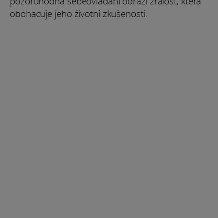
pozoruhodná sebeovládání odráží zralost, která
obohacuje jeho životní zkušenosti.