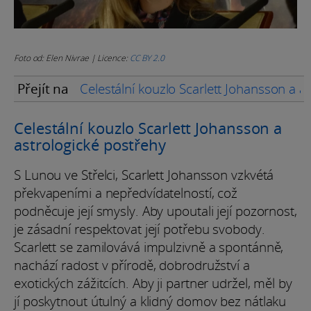
Foto od: Elen Nivrae | Licence:
CC BY 2.0
Přejít na
Celestální kouzlo Scarlett Johansson a a
Celestální kouzlo Scarlett Johansson a
astrologické postřehy
S Lunou ve Střelci, Scarlett Johansson vzkvétá
překvapeními a nepředvídatelností, což
podněcuje její smysly. Aby upoutali její pozornost,
je zásadní respektovat její potřebu svobody.
Scarlett se zamilovává impulzivně a spontánně,
nachází radost v přírodě, dobrodružství a
exotických zážitcích. Aby ji partner udržel, měl by
jí poskytnout útulný a klidný domov bez nátlaku