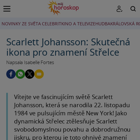
NOVINKY ZE SVĚTA CELEBRIT
KINO A TELEVIZE
HUDBA
KRÁLOVSKÁ R
HLEDAT
Scarlett Johansson: Skutečná
ikona pro znamení Střelce
Napsala Isabelle Fortes
Vítejte ve fascinujícím světě Scarlett
Johansson, která se narodila 22. listopadu
1984 ve pulsujícím městě New York! Jako
dynamická Střelec ztělesňuje Scarlett
svobodomyslnou povahu a dobrodružnou
jiskru, pro kterou je toto ohnivé znamení