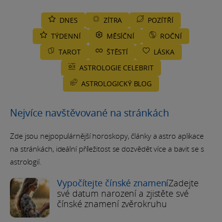
DNES
ZÍTRA
POZÍTŘÍ
TÝDENNÍ
MĚSÍČNÍ
ROČNÍ
TAROT
ŠTĚSTÍ
LÁSKA
ASTROLOGIE CELEBRIT
ASTROLOGICKÝ BLOG
Nejvíce navštěvované na stránkách
Zde jsou nejpopulárnější horoskopy, články a astro aplikace
na stránkách, ideální příležitost se dozvědět více a bavit se s
astrologií.
Vypočítejte čínské znamení
Zadejte
své datum narození a zjistěte své
čínské znamení zvěrokruhu