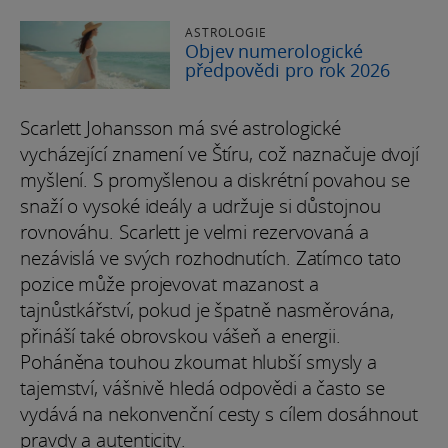
ASTROLOGIE
Objev numerologické
předpovědi pro rok 2026
Scarlett Johansson má své astrologické
vycházející znamení ve Štíru, což naznačuje dvojí
myšlení. S promyšlenou a diskrétní povahou se
snaží o vysoké ideály a udržuje si důstojnou
rovnováhu. Scarlett je velmi rezervovaná a
nezávislá ve svých rozhodnutích. Zatímco tato
pozice může projevovat mazanost a
tajnůstkářství, pokud je špatně nasměrována,
přináší také obrovskou vášeň a energii.
Poháněna touhou zkoumat hlubší smysly a
tajemství, vášnivě hledá odpovědi a často se
vydává na nekonvenční cesty s cílem dosáhnout
pravdy a autenticity.