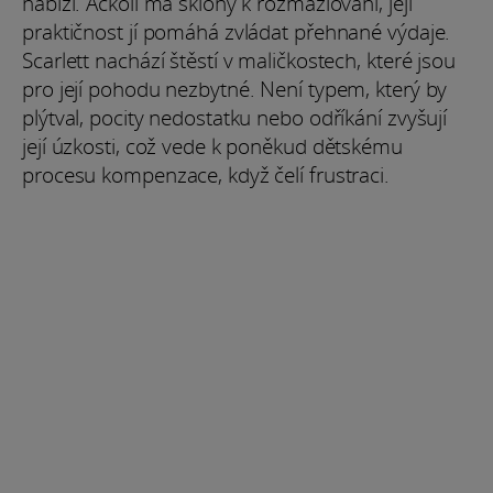
nabízí. Ačkoli má sklony k rozmazlování, její
praktičnost jí pomáhá zvládat přehnané výdaje.
Scarlett nachází štěstí v maličkostech, které jsou
pro její pohodu nezbytné. Není typem, který by
plýtval, pocity nedostatku nebo odříkání zvyšují
její úzkosti, což vede k poněkud dětskému
procesu kompenzace, když čelí frustraci.