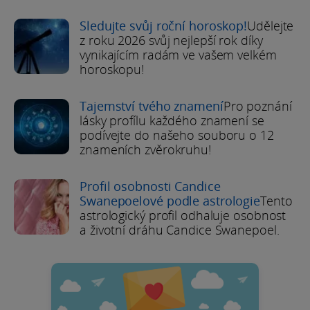
Sledujte svůj roční horoskop!
Udělejte
z roku 2026 svůj nejlepší rok díky
vynikajícím radám ve vašem velkém
horoskopu!
Tajemství tvého znamení
Pro poznání
lásky profílu každého znamení se
podívejte do našeho souboru o 12
znameních zvěrokruhu!
Profil osobnosti Candice
Swanepoelové podle astrologie
Tento
astrologický profil odhaluje osobnost
a životní dráhu Candice Swanepoel.