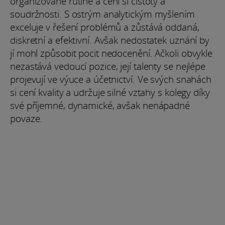
organizované rutině a cení si čistoty a
soudržnosti. S ostrým analytickým myšlením
exceluje v řešení problémů a zůstává oddaná,
diskretní a efektivní. Avšak nedostatek uznání by
jí mohl způsobit pocit nedocenění. Ačkoli obvykle
nezastává vedoucí pozice, její talenty se nejlépe
projevují ve výuce a účetnictví. Ve svých snahách
si cení kvality a udržuje silné vztahy s kolegy díky
své příjemné, dynamické, avšak nenápadné
povaze.