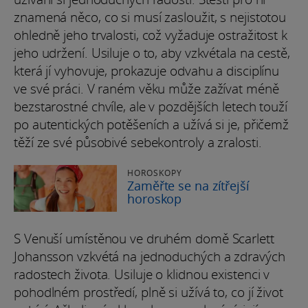
znamená něco, co si musí zasloužit, s nejistotou
ohledně jeho trvalosti, což vyžaduje ostražitost k
jeho udržení. Usiluje o to, aby vzkvétala na cestě,
která jí vyhovuje, prokazuje odvahu a disciplínu
ve své práci. V raném věku může zažívat méně
bezstarostné chvíle, ale v pozdějších letech touží
po autentických potěšeních a užívá si je, přičemž
těží ze své působivé sebekontroly a zralosti.
HOROSKOPY
Zaměřte se na zítřejší
horoskop
S Venuší umístěnou ve druhém domě Scarlett
Johansson vzkvétá na jednoduchých a zdravých
radostech života. Usiluje o klidnou existenci v
pohodlném prostředí, plně si užívá to, co jí život