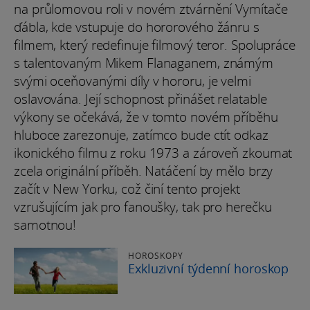
na průlomovou roli v novém ztvárnění Vymítače
ďábla, kde vstupuje do hororového žánru s
filmem, který redefinuje filmový teror. Spolupráce
s talentovaným Mikem Flanaganem, známým
svými oceňovanými díly v hororu, je velmi
oslavována. Její schopnost přinášet relatable
výkony se očekává, že v tomto novém příběhu
hluboce zarezonuje, zatímco bude ctít odkaz
ikonického filmu z roku 1973 a zároveň zkoumat
zcela originální příběh. Natáčení by mělo brzy
začít v New Yorku, což činí tento projekt
vzrušujícím jak pro fanoušky, tak pro herečku
samotnou!
HOROSKOPY
Exkluzivní týdenní horoskop