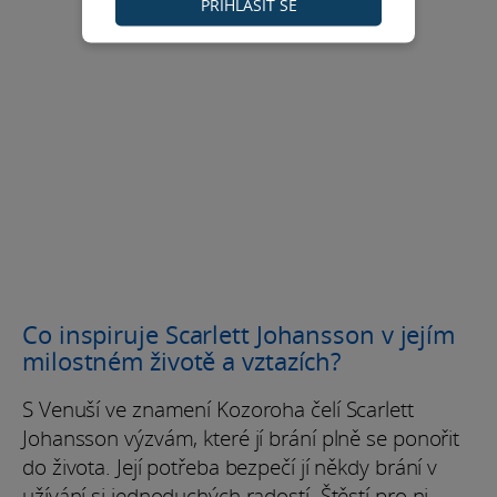
PŘIHLÁSIT SE
Co inspiruje Scarlett Johansson v jejím
milostném životě a vztazích?
S Venuší ve znamení Kozoroha čelí Scarlett
Johansson výzvám, které jí brání plně se ponořit
do života. Její potřeba bezpečí jí někdy brání v
užívání si jednoduchých radostí. Štěstí pro ni