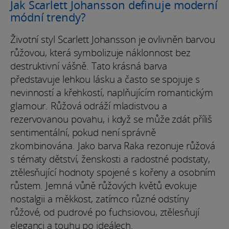
Jak Scarlett Johansson definuje moderní
módní trendy?
Životní styl Scarlett Johansson je ovlivněn barvou
růžovou, která symbolizuje náklonnost bez
destruktivní vášně. Tato krásná barva
představuje lehkou lásku a často se spojuje s
nevinností a křehkostí, naplňujícím romantickým
glamour. Růžová odráží mladistvou a
rezervovanou povahu, i když se může zdát příliš
sentimentální, pokud není správně
zkombinována. Jako barva Raka rezonuje růžová
s tématy dětství, ženskosti a radostné podstaty,
ztělesňující hodnoty spojené s kořeny a osobním
růstem. Jemná vůně růžových květů evokuje
nostalgii a měkkost, zatímco různé odstíny
růžové, od pudrové po fuchsiovou, ztělesňují
eleganci a touhu po ideálech.