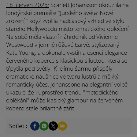
18. červen 2025:
Scarlett Johansson okouzlila na
londýnské premiéře "Jurského světa: Nové
zrození," když zvolila nadčasový vzhled ve stylu
starého Hollywoodu místo tematického oblečení.
Na sobě měla vlastní náhrdelník od Vivienne
Westwood v jemné růžové barvě, stylizovaný
Kate Young, a dokonale vystihla esenci elegance
červeného koberce s klasickou siluetou, která se
třpytila pod světly. K jejímu šarmu přispěly
dramatické náušnice ve tvaru lustrů a měkký,
romantický účes. Johanssone na elegantní volbě
ukazuje, že i uprostřed trendu "metodického
oblékání" může klasický glamour na červeném
koberci stále brilantně zářit.
Sdílet :