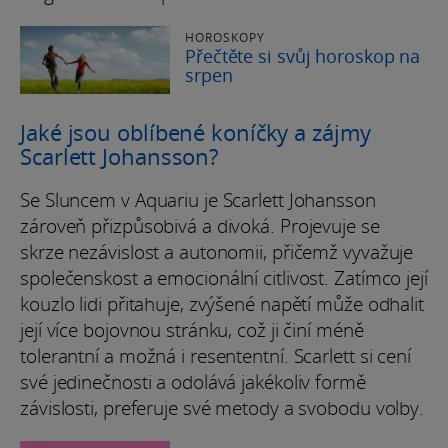
HOROSKOPY
Přečtěte si svůj horoskop na
srpen
Jaké jsou oblíbené koníčky a zájmy
Scarlett Johansson?
Se Sluncem v Aquariu je Scarlett Johansson
zároveň přizpůsobivá a divoká. Projevuje se
skrze nezávislost a autonomii, přičemž vyvažuje
společenskost a emocionální citlivost. Zatímco její
kouzlo lidi přitahuje, zvýšené napětí může odhalit
její více bojovnou stránku, což ji činí méně
tolerantní a možná i resententní. Scarlett si cení
své jedinečnosti a odolává jakékoliv formě
závislosti, preferuje své metody a svobodu volby.