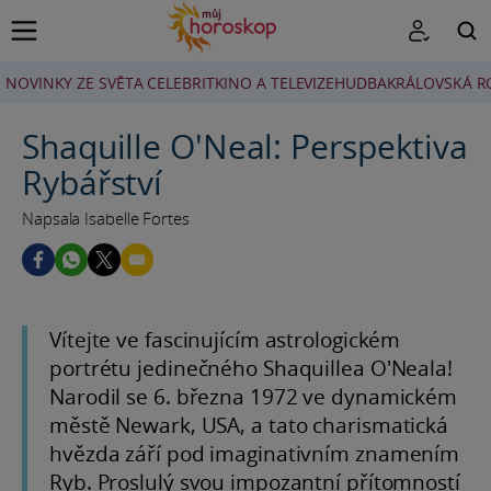
NOVINKY ZE SVĚTA CELEBRIT
KINO A TELEVIZE
HUDBA
KRÁLOVSKÁ R
HLEDAT
Shaquille O'Neal: Perspektiva
Rybářství
Napsala Isabelle Fortes
Vítejte ve fascinujícím astrologickém
portrétu jedinečného Shaquillea O'Neala!
Narodil se 6. března 1972 ve dynamickém
městě Newark, USA, a tato charismatická
hvězda září pod imaginativním znamením
Ryb. Proslulý svou impozantní přítomností