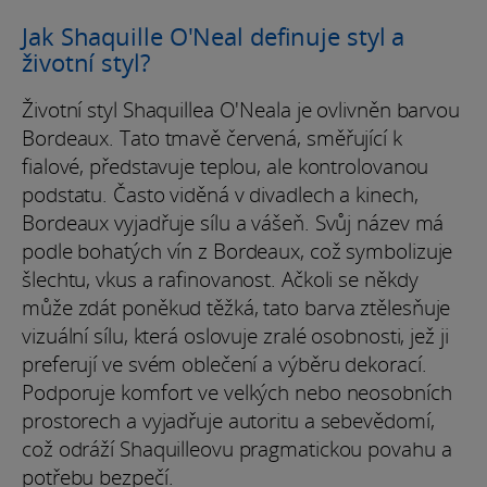
Jak Shaquille O'Neal definuje styl a
životní styl?
Životní styl Shaquillea O'Neala je ovlivněn barvou
Bordeaux. Tato tmavě červená, směřující k
fialové, představuje teplou, ale kontrolovanou
podstatu. Často viděná v divadlech a kinech,
Bordeaux vyjadřuje sílu a vášeň. Svůj název má
podle bohatých vín z Bordeaux, což symbolizuje
šlechtu, vkus a rafinovanost. Ačkoli se někdy
může zdát poněkud těžká, tato barva ztělesňuje
vizuální sílu, která oslovuje zralé osobnosti, jež ji
preferují ve svém oblečení a výběru dekorací.
Podporuje komfort ve velkých nebo neosobních
prostorech a vyjadřuje autoritu a sebevědomí,
což odráží Shaquilleovu pragmatickou povahu a
potřebu bezpečí.