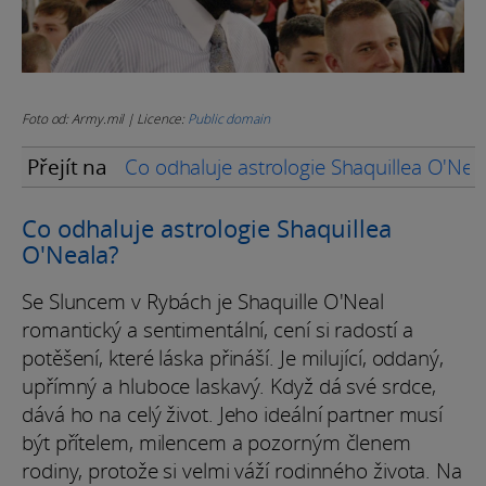
Foto od: Army.mil | Licence:
Public domain
Přejít na
Co odhaluje astrologie Shaquillea O'Nea
Co odhaluje astrologie Shaquillea
O'Neala?
Se Sluncem v Rybách je Shaquille O'Neal
romantický a sentimentální, cení si radostí a
potěšení, které láska přináší. Je milující, oddaný,
upřímný a hluboce laskavý. Když dá své srdce,
dává ho na celý život. Jeho ideální partner musí
být přítelem, milencem a pozorným členem
rodiny, protože si velmi váží rodinného života. Na