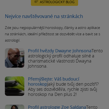
ASTROLOGICKÝ BLOG
Nejvíce navštěvované na stránkách
Zde jsou nejpopulárnější horoskopy, články a astro aplikace
na stránkách, ideální příležitost se dozvědět více a bavit se s
astrologií.
Profil hvězdy Dwayne Johnsona
Tento
astrologický profil odhaluje silné a
charismatické vlastnosti Dwayna
Johnsona.
Přemýšlejte: Váš budoucí
horoskop
Jaký bude tvůj den pozítří?
Aby ses dozvěděl/a, rychle zjisti svůj
horoskop na Den plus 2!
Profil astrologie Zoe Saldana
Tento