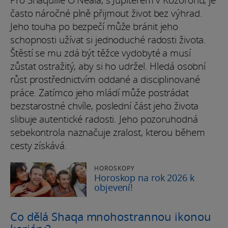
Pro Shaquille O'Neala, s Jupiterem v Kozorohu, je
často náročné plně přijmout život bez výhrad.
Jeho touha po bezpečí může bránit jeho
schopnosti užívat si jednoduché radosti života.
Štěstí se mu zdá být těžce vydobyté a musí
zůstat ostražitý, aby si ho udržel. Hledá osobní
růst prostřednictvím oddané a disciplinované
práce. Zatímco jeho mládí může postrádat
bezstarostné chvíle, poslední část jeho života
slibuje autentické radosti. Jeho pozoruhodná
sebekontrola naznačuje zralost, kterou během
cesty získává.
HOROSKOPY
Horoskop na rok 2026 k
objevení!
Co dělá Shaqa mnohostrannou ikonou