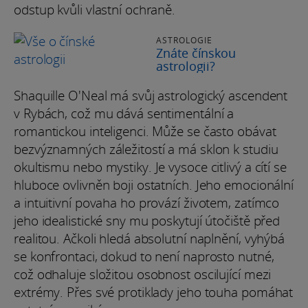
odstup kvůli vlastní ochraně.
ASTROLOGIE
Znáte čínskou
astrologii?
Shaquille O'Neal má svůj astrologický ascendent
v Rybách, což mu dává sentimentální a
romantickou inteligenci. Může se často obávat
bezvýznamných záležitostí a má sklon k studiu
okultismu nebo mystiky. Je vysoce citlivý a cítí se
hluboce ovlivněn boji ostatních. Jeho emocionální
a intuitivní povaha ho provází životem, zatímco
jeho idealistické sny mu poskytují útočiště před
realitou. Ačkoli hledá absolutní naplnění, vyhýbá
se konfrontaci, dokud to není naprosto nutné,
což odhaluje složitou osobnost oscilující mezi
extrémy. Přes své protiklady jeho touha pomáhat