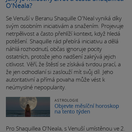
O'Neala?
Se Venuší v Beranu Shaquille O'Neal vyniká díky
svým osobním iniciativám a snažením. Projevuje
netrpělivost a často přehlíží kontext, když hledá
potěšení. Shaquille rád přebírá iniciativu a dělá
náhlá rozhodnutí, občas ignoruje pocity
ostatních, protože jeho nadšení zakrývá jejich
citlivost. Věří, že štěstí se získává tvrdou prací, a
že jen odhodlaní si zaslouží mít svůj díl. Jeho
autoritativní a přímá povaha může vést k
neúmyslné nepopularity.
ASTROLOGIE
Objevte měsíční horoskop
na tento týden
Pro Shaquillea O'Neala, s Venuší umístěnou ve 2.