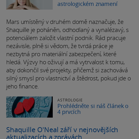
astrologickém znamení
Mars umístěný v druhém domě naznačuje, že
Shaquille je poháněn, odhodlaný a vynalézavý, s
potenciálem založit vlastní podnik. Rád pracuje
nezávisle, plně si vědom, že tvrdá práce je
nezbytná pro materiální zabezpečení, které
hledá. Výzvy ho oživují a má vytrvalost k tomu,
aby dokončil své projekty, přičemž si zachovává
silný smysl pro vlastnictví a štědrost, pokud jde o
jeho finance.
ASTROLOGIE
Prohlédněte si náš článek o
4 prvcích
Shaquille O'Neal září v nejnovějších
aktualizacích a zprávách