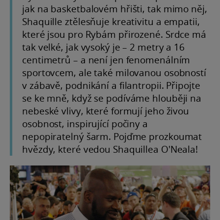
jak na basketbalovém hřišti, tak mimo něj,
Shaquille ztělesňuje kreativitu a empatii,
které jsou pro Rybám přirozené. Srdce má
tak velké, jak vysoký je – 2 metry a 16
centimetrů – a není jen fenomenálním
sportovcem, ale také milovanou osobností
v zábavě, podnikání a filantropii. Připojte
se ke mně, když se podíváme hlouběji na
nebeské vlivy, které formují jeho živou
osobnost, inspirující počiny a
nepopiratelný šarm. Pojďme prozkoumat
hvězdy, které vedou Shaquillea O'Neala!