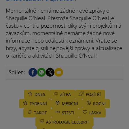
Momentálně nemáme žádné nové zprávy o
Shaquille O'Neal. Přestože Shaquille O'Neal je
často v centru pozornosti díky svým projektům a
závazkům, momentálně nemáme žádné nové
informace nebo události k oznámení. Vraťte se
brzy, abyste zjistili nejnovější zprávy a aktualizace
o kariéře a aktivitách Shaquille O'Neal !
Sdílet :
DNES
ZÍTRA
POZÍTŘÍ
TÝDENNÍ
MĚSÍČNÍ
ROČNÍ
TAROT
ŠTĚSTÍ
LÁSKA
ASTROLOGIE CELEBRIT