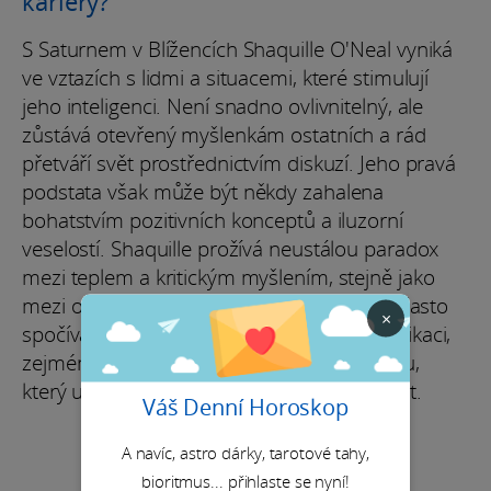
kariéry?
S Saturnem v Blížencích Shaquille O'Neal vyniká
ve vztazích s lidmi a situacemi, které stimulují
jeho inteligenci. Není snadno ovlivnitelný, ale
zůstává otevřený myšlenkám ostatních a rád
přetváří svět prostřednictvím diskuzí. Jeho pravá
podstata však může být někdy zahalena
bohatstvím pozitivních konceptů a iluzorní
veselostí. Shaquille prožívá neustálou paradox
mezi teplem a kritickým myšlením, stejně jako
mezi otevřeností a sobeckostí. Jeho štěstí často
×
spočívá ve vyučování, žurnalismu a komunikaci,
zejména v přijetí originálního životního stylu,
který ukazuje jeho živou osobnost a intelekt.
Váš Denní Horoskop
A navíc, astro dárky, tarotové tahy,
bioritmus... přihlaste se nyní!