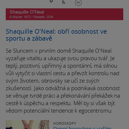
Shaquille O'Neal: obří osobnost ve
sportu a zábavě
Se Sluncem v prvním domě Shaquille O'Neal
vyzařuje vitalitu a ukazuje svou pravou tvář. Je
teplý, pozitivní, upřímný a spontánní, má silnou
vůli vytyčit si vlastní cestu a převzít kontrolu nad
svým životem, obrovsky se učí ze svých
zkušeností. Jako odvážná a podnikavá osobnost
se věnuje tvrdé práci a překonávání překážek na
cestě k úspěchu a respektu. Měl by si však být
vědom potenciální tendence k egocentrismu.
HOROSKOPY
Denní horoskop s vaším