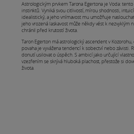
Astrologickým prvkem Tarona Egertona je Voda: tento 
instinktů. Vyniká svou citlivostí, mírou shodnosti, int
idealistický, a jeho vnímavost mu umožňuje naslouchat
jeho vrozená laskavost může někdy vést k nezvyklým nála
chránil před krutostí života.
Taron Egerton má astrologický ascendent v Kozorohu, c
povaha je vyvážena tendencí k sobectví nebo závisti. 
donutí usilovat o úspěch. S ambicí jako určující vlastn
vzezřením se skrývá hluboká plachost, přestože si dov
života.