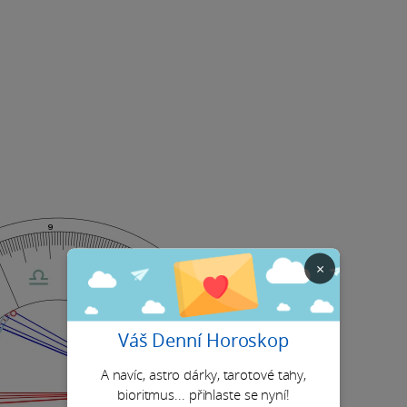
×
Váš Denní Horoskop
A navíc, astro dárky, tarotové tahy,
bioritmus... přihlaste se nyní!