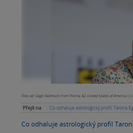
Foto od: Gage Skidmore from Peoria, AZ, United States of America | L
Přejít na
Co odhaluje astrologický profil Tarona E
Co odhaluje astrologický profil Taro