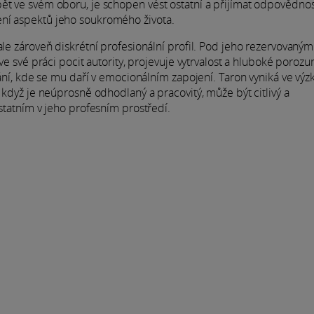
ět ve svém oboru, je schopen vést ostatní a přijímat odpovědnos
ení aspektů jeho soukromého života.
ale zároveň diskrétní profesionální profil. Pod jeho rezervovaným
 ve své práci pocit autority, projevuje vytrvalost a hluboké poroz
ování, kde se mu daří v emocionálním zapojení. Taron vyniká ve vý
I když je neúprosně odhodlaný a pracovitý, může být citlivý a
ostatním v jeho profesním prostředí.