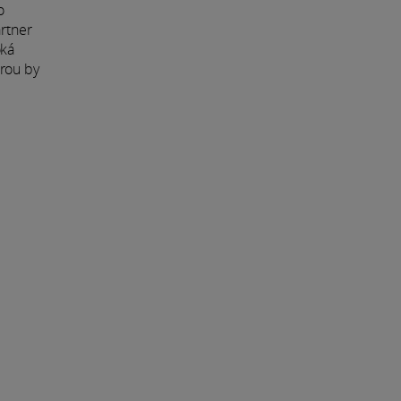
o
artner
oká
ěrou by