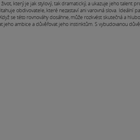
vot, který je jak stylový, tak dramatický, a ukazuje jeho talent pr
tahuje obdivovatele, které nezastaví ani varovná slova. Ideální p
. Když se této rovnováhy dosáhne, může rozkvést skutečná a hlub
vat jeho ambice a důvěřovat jeho instinktům. S vybudovanou dův