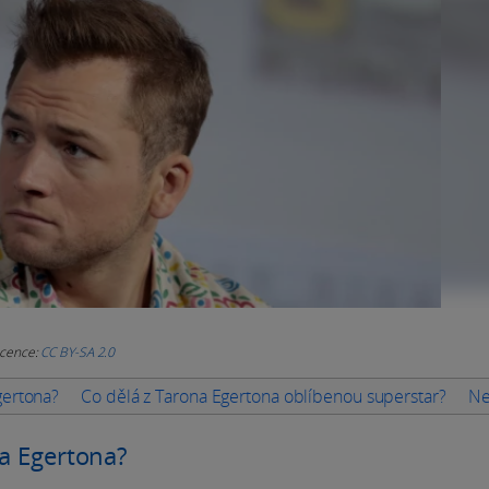
icence:
CC BY-SA 2.0
gertona?
Co dělá z Tarona Egertona oblíbenou superstar?
Ne
na Egertona?