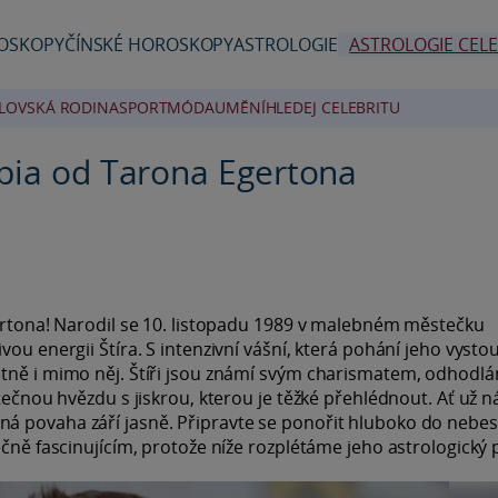
OSKOPY
ČÍNSKÉ HOROSKOPY
ASTROLOGIE
ASTROLOGIE CELE
LOVSKÁ RODINA
SPORT
MÓDA
UMĚNÍ
HLEDEJ CELEBRITU
rpia od Tarona Egertona
gertona! Narodil se 10. listopadu 1989 v malebném městečku
ou energii Štíra. S intenzivní vášní, která pohání jeho vysto
átně i mimo něj. Štíři jsou známí svým charismatem, odhodlá
tečnou hvězdu s jiskrou, kterou je těžké přehlédnout. Ať už n
á povaha září jasně. Připravte se ponořit hluboko do nebe
ečně fascinujícím, protože níže rozplétáme jeho astrologický 