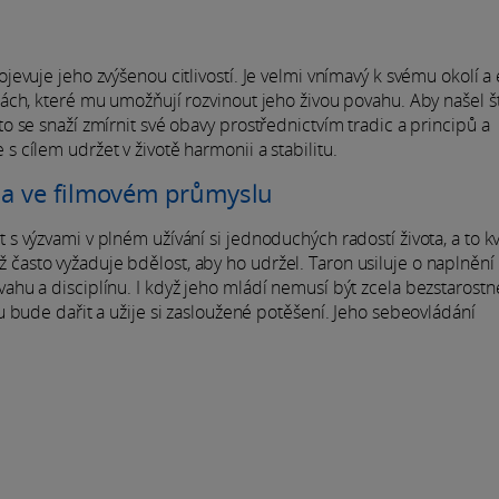
evuje jeho zvýšenou citlivostí. Je velmi vnímavý k svému okolí 
ch, které mu umožňují rozvinout jeho živou povahu. Aby našel št
 se snaží zmírnit své obavy prostřednictvím tradic a principů a
cílem udržet v životě harmonii a stabilitu.
na ve filmovém průmyslu
 výzvami v plném užívání si jednoduchých radostí života, a to kvů
což často vyžaduje bdělost, aby ho udržel. Taron usiluje o naplnění
u a disciplínu. I když jeho mládí nemusí být zcela bezstarostné
 bude dařit a užije si zasloužené potěšení. Jeho sebeovládání