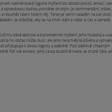
prvek nasměrovává logické myšlení do oblasti pocitů, emocí, vj
uicí a opravdovou touhou pomáhat druhým. Je sentimentální, snílek,
 a rozumět lidem kolem něj. Taron je velmi naladěn na své okolí,
dám. Je důležité, aby se na chvíli stáhl a našel si čas o samotě,
ož mu dává taktické a diplomatické myšlení. Jeho hluboká a uvaž
Rutina ho občas může dusit, ale jeho neochvějná důvěra a vytrvalo
ostí přistupuje k životu logicky a stabilně. Pod zdánlivě chladným
edně řídí své emoce. Jeho cesta skutečně kvete ve druhé části j