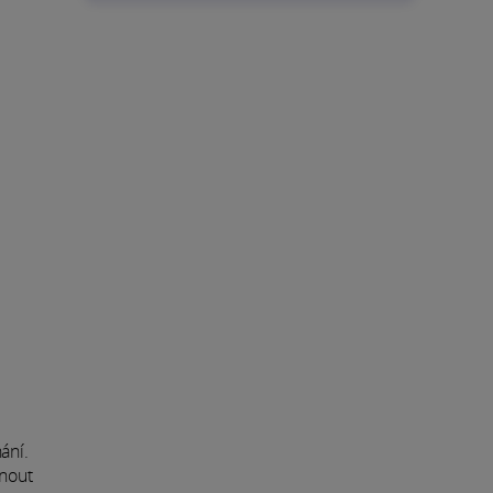
ání.
nout