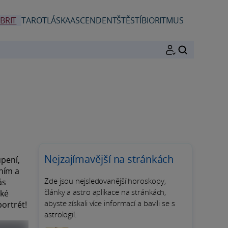
BRIT
TAROT
LÁSKA
ASCENDENT
ŠTĚSTÍ
BIORITMUS
HLEDAT
Nejzajímavější na stránkách
upení,
ním a
Zde jsou nejsledovanější horoskopy,
ás
články a astro aplikace na stránkách,
ské
abyste získali více informací a bavili se s
portrét!
astrologií.