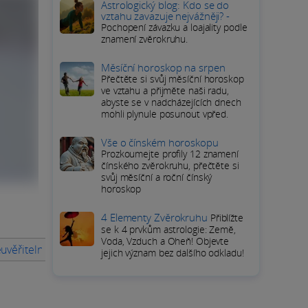
Astrologický blog: Kdo se do
vztahu zavazuje nejvážněji? -
Pochopení závazku a loajality podle
znamení zvěrokruhu.
Měsíční horoskop na srpen
Přečtěte si svůj měsíční horoskop
ve vztahu a přijměte naši radu,
abyste se v nadcházejících dnech
mohli plynule posunout vpřed.
Vše o čínském horoskopu
Prozkoumejte profily 12 znamení
čínského zvěrokruhu, přečtěte si
svůj měsíční a roční čínský
horoskop
4 Elementy Zvěrokruhu
Přiblížte
se k 4 prvkům astrologie: Země,
Voda, Vzduch a Oheň! Objevte
uvěřitelný vzestup Tarona Egertona ve filmovém průmyslu
Tar
jejich význam bez dalšího odkladu!