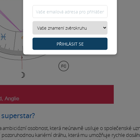
PŘIHLÁSIT SE
 superstar?
a ambiciózní osobnost, která neúnavně usiluje o společenské uzn
í pozoruhodnou kariérní dráhu, která mu umožňuje rychle dosáh