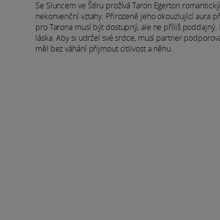
Se Sluncem ve Štíru prožívá Taron Egerton romantický ži
nekonvenční vztahy. Přirozeně jeho okouzlující aura při
pro Tarona musí být dostupný, ale ne příliš poddajný
láska. Aby si udržel své srdce, musí partner podporo
měl bez váhání přijmout citlivost a něhu.