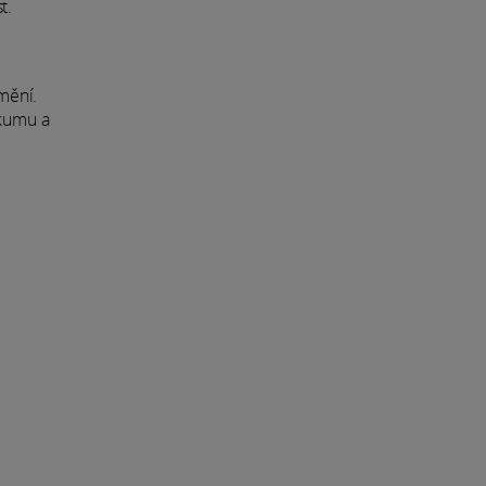
t.
umění.
zkumu a