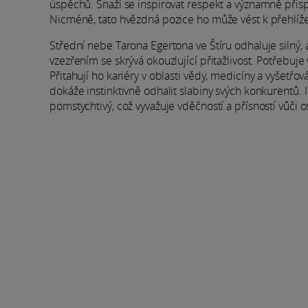
úspěchů. Snaží se inspirovat respekt a významně přisp
Nicméně, tato hvězdná pozice ho může vést k přehlíž
Střední nebe Tarona Egertona ve Štíru odhaluje silný, 
vzezřením se skrývá okouzlující přitažlivost. Potřebuje
Přitahují ho kariéry v oblasti vědy, medicíny a vyšetř
dokáže instinktivně odhalit slabiny svých konkurentů. 
pomstychtivý, což vyvažuje vděčností a přísností vůči 