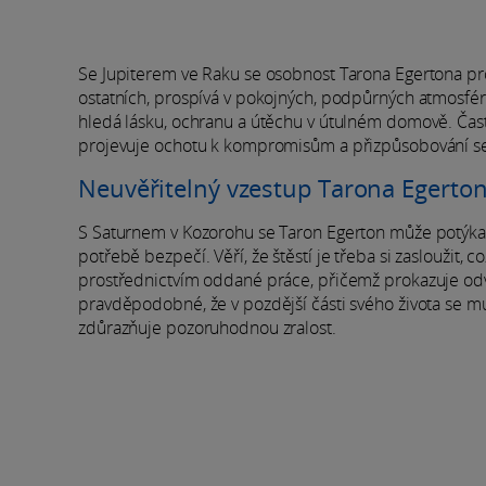
Se Jupiterem ve Raku se osobnost Tarona Egertona proj
ostatních, prospívá v pokojných, podpůrných atmosférá
hledá lásku, ochranu a útěchu v útulném domově. Často
projevuje ochotu k kompromisům a přizpůsobování se s 
Neuvěřitelný vzestup Tarona Egerto
S Saturnem v Kozorohu se Taron Egerton může potýkat s
potřebě bezpečí. Věří, že štěstí je třeba si zasloužit, 
prostřednictvím oddané práce, přičemž prokazuje odvah
pravděpodobné, že v pozdější části svého života se mu
zdůrazňuje pozoruhodnou zralost.