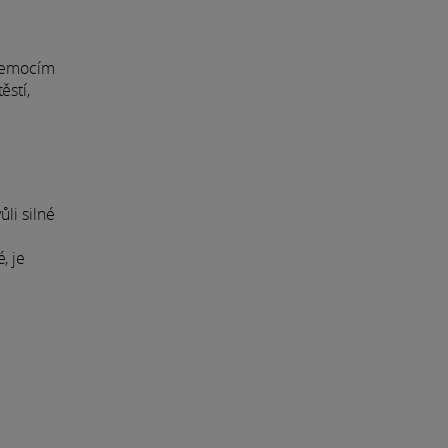
a emocím
ěstí,
li silné
, je