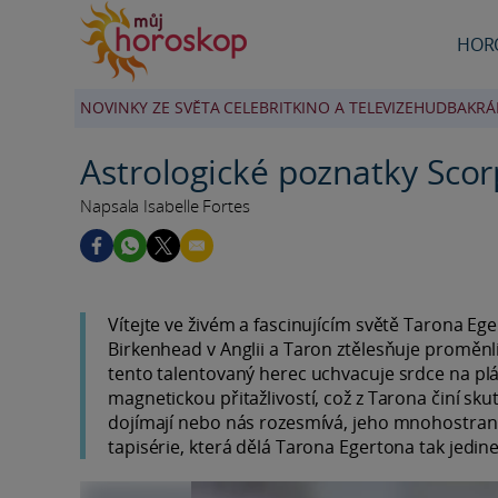
HOR
NOVINKY ZE SVĚTA CELEBRIT
KINO A TELEVIZE
HUDBA
KRÁ
Astrologické poznatky Sco
Napsala Isabelle Fortes
Vítejte ve živém a fascinujícím světě Tarona E
Birkenhead v Anglii a Taron ztělesňuje proměnliv
tento talentovaný herec uchvacuje srdce na pl
magnetickou přitažlivostí, což z Tarona činí sku
dojímají nebo nás rozesmívá, jeho mnohostrann
tapisérie, která dělá Tarona Egertona tak jedin