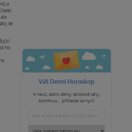
emů a
 často
 ale
 aby se
ující
st ho
eho
Váš Denní Horoskop
A navíc, astro dárky, tarotové tahy,
bioritmus... přihlaste se nyní!