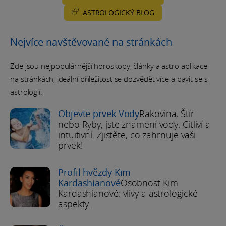
ASTROLOGICKÝ BLOG
Nejvíce navštěvované na stránkách
Zde jsou nejpopulárnější horoskopy, články a astro aplikace
na stránkách, ideální příležitost se dozvědět více a bavit se s
astrologií.
Objevte prvek Vody
Rakovina, Štír
nebo Ryby, jste znamení vody. Citliví a
intuitivní. Zjistěte, co zahrnuje vaši
prvek!
Profil hvězdy Kim
Kardashianové
Osobnost Kim
Kardashianové: vlivy a astrologické
aspekty.