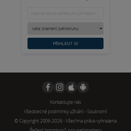
PŘIHLÁSIT SE
Kontaktujte nás
Všeobecné podmínky užívání
-
Soukromí
© Copyright 2006-2026 - Všechna práva vyhrazena
Řešení horoskopů pro webmastery