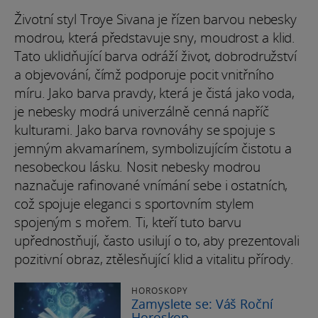
Životní styl Troye Sivana je řízen barvou nebesky
modrou, která představuje sny, moudrost a klid.
Tato uklidňující barva odráží život, dobrodružství
a objevování, čímž podporuje pocit vnitřního
míru. Jako barva pravdy, která je čistá jako voda,
je nebesky modrá univerzálně cenná napříč
kulturami. Jako barva rovnováhy se spojuje s
jemným akvamarínem, symbolizujícím čistotu a
nesobeckou lásku. Nosit nebesky modrou
naznačuje rafinované vnímání sebe i ostatních,
což spojuje eleganci s sportovním stylem
spojeným s mořem. Ti, kteří tuto barvu
upřednostňují, často usilují o to, aby prezentovali
pozitivní obraz, ztělesňující klid a vitalitu přírody.
HOROSKOPY
Zamyslete se: Váš Roční
Horoskop