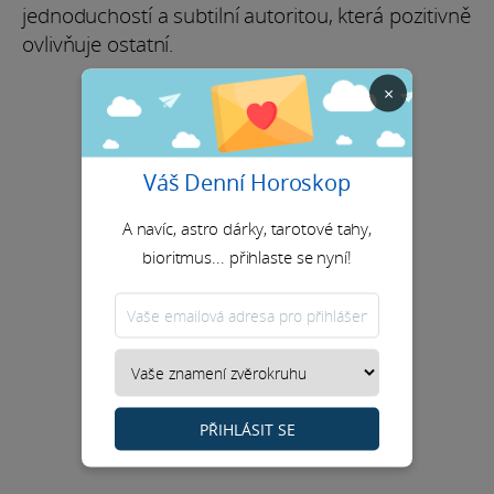
jednoduchostí a subtilní autoritou, která pozitivně
ovlivňuje ostatní.
×
Váš Denní Horoskop
A navíc, astro dárky, tarotové tahy,
bioritmus... přihlaste se nyní!
PŘIHLÁSIT SE