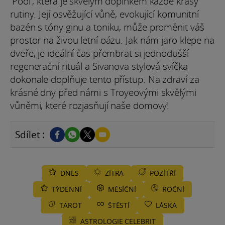
'Pool', která je skvělým doplňkem každé krásy
rutiny. Její osvěžující vůně, evokující komunitní
bazén s tóny ginu a toniku, může proměnit váš
prostor na živou letní oázu. Jak nám jaro klepe na
dveře, je ideální čas přembrat si jednodušší
regenerační rituál a Sivanova stylová svíčka
dokonale doplňuje tento přístup. Na zdraví za
krásné dny před námi s Troyeovými skvělými
vůněmi, které rozjasňují naše domovy!
Sdílet :
DNES
ZÍTRA
POZÍTŘÍ
TÝDENNÍ
MĚSÍČNÍ
ROČNÍ
TAROT
ŠTĚSTÍ
LÁSKA
ASTROLOGIE CELEBRIT