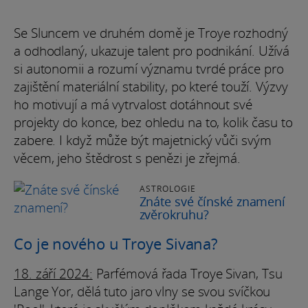
Se Sluncem ve druhém domě je Troye rozhodný
a odhodlaný, ukazuje talent pro podnikání. Užívá
si autonomii a rozumí významu tvrdé práce pro
zajištění materiální stability, po které touží. Výzvy
ho motivují a má vytrvalost dotáhnout své
projekty do konce, bez ohledu na to, kolik času to
zabere. I když může být majetnický vůči svým
věcem, jeho štědrost s penězi je zřejmá.
ASTROLOGIE
Znáte své čínské znamení
zvěrokruhu?
Co je nového u Troye Sivana?
18. září 2024:
Parfémová řada Troye Sivan, Tsu
Lange Yor, dělá tuto jaro vlny se svou svíčkou