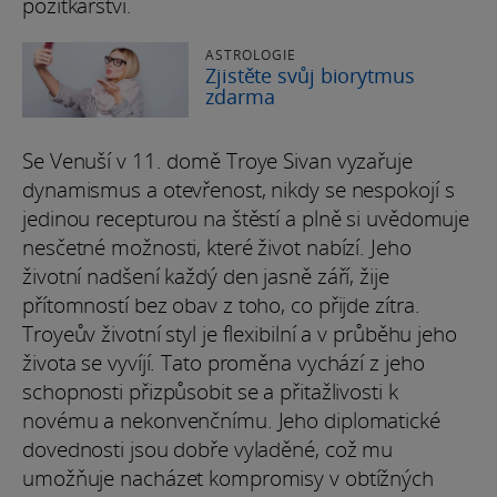
požitkářství.
ASTROLOGIE
Zjistěte svůj biorytmus
zdarma
Se Venuší v 11. domě Troye Sivan vyzařuje
dynamismus a otevřenost, nikdy se nespokojí s
jedinou recepturou na štěstí a plně si uvědomuje
nesčetné možnosti, které život nabízí. Jeho
životní nadšení každý den jasně září, žije
přítomností bez obav z toho, co přijde zítra.
Troyeův životní styl je flexibilní a v průběhu jeho
života se vyvíjí. Tato proměna vychází z jeho
schopnosti přizpůsobit se a přitažlivosti k
novému a nekonvenčnímu. Jeho diplomatické
dovednosti jsou dobře vyladěné, což mu
umožňuje nacházet kompromisy v obtížných