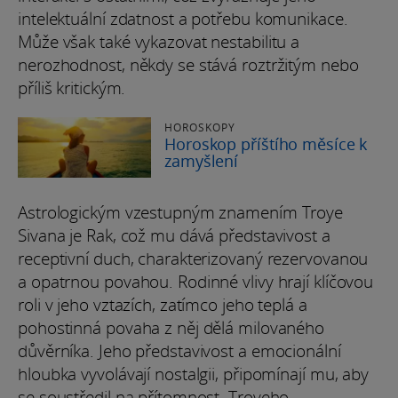
intelektuální zdatnost a potřebu komunikace.
Může však také vykazovat nestabilitu a
nerozhodnost, někdy se stává roztržitým nebo
příliš kritickým.
HOROSKOPY
Horoskop příštího měsíce k
zamyšlení
Astrologickým vzestupným znamením Troye
Sivana je Rak, což mu dává představivost a
receptivní duch, charakterizovaný rezervovanou
a opatrnou povahou. Rodinné vlivy hrají klíčovou
roli v jeho vztazích, zatímco jeho teplá a
pohostinná povaha z něj dělá milovaného
důvěrníka. Jeho představivost a emocionální
hloubka vyvolávají nostalgii, připomínají mu, aby
se soustředil na přítomnost. Troyeho