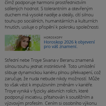
čímž podporuje harmonii prostřednictvím
sdílených hodnot. S tolerantním a otevřeným
duchem má vysoké naděje a ideály, cítí silnou
touhu po sociálních, humanitárních a kulturních
hnutích, usiluje o přispění k pokroku společnosti.
HOROSKOPY
Horoskop 2026 k objevení
pro váš znamení.
Střední nebe Troye Sivana v Beranu znamená
silnou touhu jednat instinktivně. Toto umístění
slibuje dynamickou kariéru plnou překvapení, což
zaručuje, že nuda nebude nikdy možností. Může
to však vést k impulzivním změnám v kariéře.
Troye vyniká v fyzicky aktivních rolích, které
podporují iniciativu, přitahován k soutěžním a
výzvovým profesím. Cením si osobního výkonu