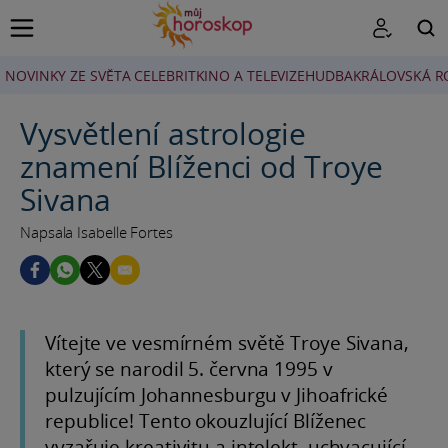
NOVINKY ZE SVĚTA CELEBRIT
KINO A TELEVIZE
HUDBA
KRÁLOVSKÁ R
HLEDAT
Vysvětlení astrologie
znamení Blíženci od Troye
Sivana
Napsala Isabelle Fortes
Vítejte ve vesmírném světě Troye Sivana,
který se narodil 5. června 1995 v
pulzujícím Johannesburgu v Jihoafrické
republice! Tento okouzlující Blíženec
vyzařuje kreativitu a intelekt, uchvacující