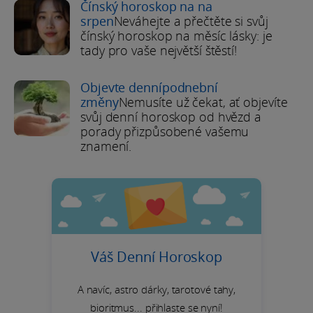
Čínský horoskop na na
srpen
Neváhejte a přečtěte si svůj
čínský horoskop na měsíc lásky: je
tady pro vaše největší štěstí!
Objevte dennípodnební
změny
Nemusíte už čekat, ať objevíte
svůj denní horoskop od hvězd a
porady přizpůsobené vašemu
znamení.
Váš Denní Horoskop
A navíc, astro dárky, tarotové tahy,
bioritmus... přihlaste se nyní!