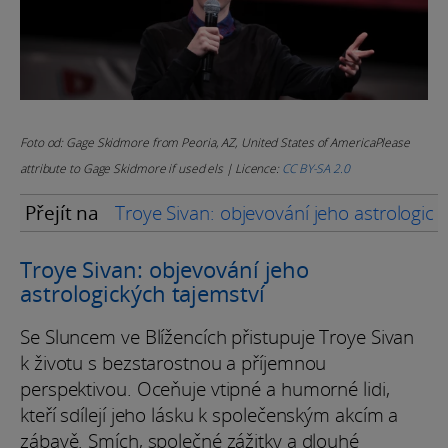
Foto od: Gage Skidmore from Peoria, AZ, United States of AmericaPlease
attribute to Gage Skidmore if used els | Licence:
CC BY-SA 2.0
Přejít na
Troye Sivan: objevování jeho astrologick
Troye Sivan: objevování jeho
astrologických tajemství
Se Sluncem ve Blížencích přistupuje Troye Sivan
k životu s bezstarostnou a příjemnou
perspektivou. Oceňuje vtipné a humorné lidi,
kteří sdílejí jeho lásku k společenským akcím a
zábavě. Smích, společné zážitky a dlouhé