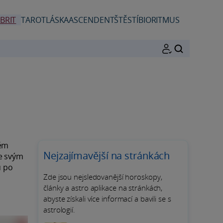
BRIT
TAROT
LÁSKA
ASCENDENT
ŠTĚSTÍ
BIORITMUS
HLEDAT
ném
Nejzajímavější na stránkách
Se svým
u po
Zde jsou nejsledovanější horoskopy,
články a astro aplikace na stránkách,
abyste získali více informací a bavili se s
astrologií.