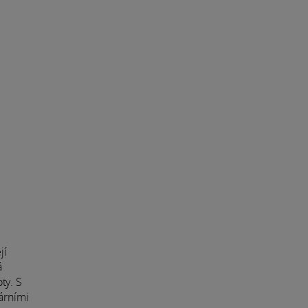
jí
á
ty. S
árními