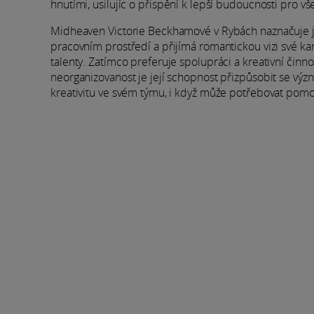
hnutími, usilujíc o přispění k lepší budoucnosti pro vš
Midheaven Victorie Beckhamové v Rybách naznačuje j
pracovním prostředí a přijímá romantickou vizi své kar
talenty. Zatímco preferuje spolupráci a kreativní činn
neorganizovanost je její schopnost přizpůsobit se v
kreativitu ve svém týmu, i když může potřebovat pomoc