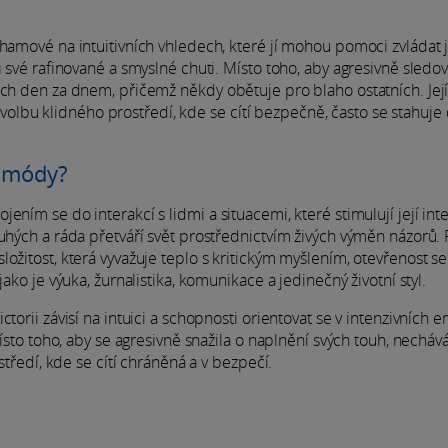
hamové na intuitivních vhledech, které jí mohou pomoci zvládat j
i své rafinované a smyslné chuti. Místo toho, aby agresivně sledov
ích den za dnem, přičemž někdy obětuje pro blaho ostatních. Její 
na volbu klidného prostředí, kde se cítí bezpečně, často se stahuje
u módy?
ním se do interakcí s lidmi a situacemi, které stimulují její intel
ruhých a ráda přetváří svět prostřednictvím živých výměn názorů.
ožitost, která vyvažuje teplo s kritickým myšlením, otevřenost se
ako je výuka, žurnalistika, komunikace a jedinečný životní styl.
torii závisí na intuici a schopnosti orientovat se v intenzivních 
Místo toho, aby se agresivně snažila o naplnění svých touh, necháv
středí, kde se cítí chráněná a v bezpečí.