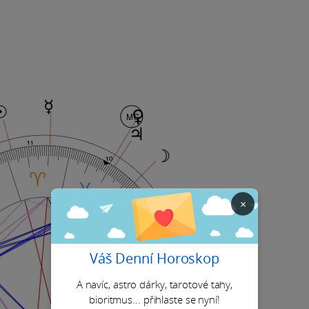
×
Váš Denní Horoskop
A navíc, astro dárky, tarotové tahy,
bioritmus... přihlaste se nyní!