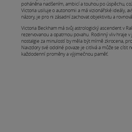
poháněna nadšením, ambicí a touhou po úspěchu, což 
Victoria usiluje o autonomii a má vizionářské ideály, a
názory, je pro ni zásadní zachovat objektivitu a rovnová
Victoria Beckham má svůj astrologický ascendent v Rak
rezervovanou a opatrnou povahu. Rodinný vliv hraje v jej
nostalgie za minulostí by měla být mírně zkrocena, pr
Navzdory své odolné povaze je citlivá a může se cítit 
každodenní proměny a výjimečnou paměť.