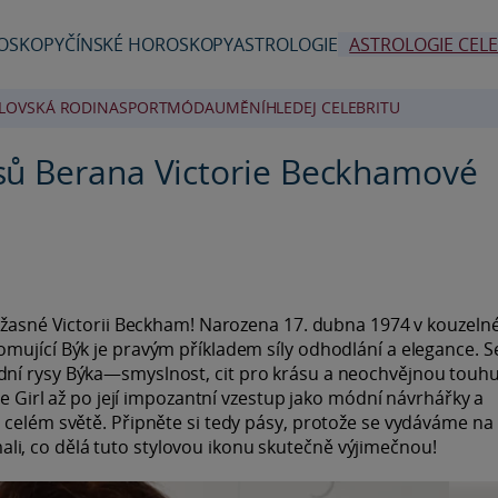
OSKOPY
ČÍNSKÉ HOROSKOPY
ASTROLOGIE
ASTROLOGIE CELE
LOVSKÁ RODINA
SPORT
MÓDA
UMĚNÍ
HLEDEJ CELEBRITU
sů Berana Victorie Beckhamové
 úžasné Victorii Beckham! Narozena 17. dubna 1974 v kouzel
mující Býk je pravým příkladem síly odhodlání a elegance. 
dní rysy Býka—smyslnost, cit pro krásu a neochvějnou touh
ce Girl až po její impozantní vzestup jako módní návrhářky a
 celém světě. Připněte si tedy pásy, protože se vydáváme na
i, co dělá tuto stylovou ikonu skutečně výjimečnou!