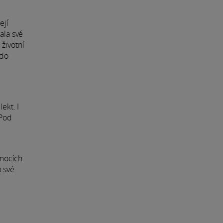
ejí
ala své
životní
 do
ekt. I
 Pod
emocích.
á své