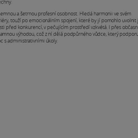
echny.
emnou a šetrnou profesní osobnost. Hledá harmonii ve svém
iéry, touží po emocionálním spojení, které by jí pomohlo uvolnit j
osti před konkurencí, v pečujícím prostředí vzkvétá. I přes občas
ýznamnou výhodou, což z ní dělá podpůrného vůdce, který podpor
 s administrativními úkoly.