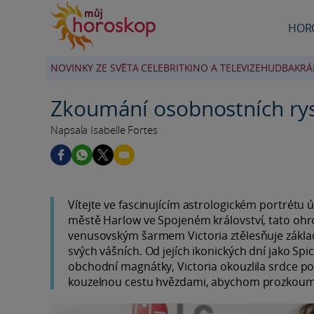
HOR
NOVINKY ZE SVĚTA CELEBRIT
KINO A TELEVIZE
HUDBA
KRÁ
Zkoumání osobnostních ry
Napsala Isabelle Fortes
Vítejte ve fascinujícím astrologickém portrétu
městě Harlow ve Spojeném království, tato ohro
venusovským šarmem Victoria ztělesňuje zákla
svých vášních. Od jejích ikonických dní jako Spi
obchodní magnátky, Victoria okouzlila srdce po
kouzelnou cestu hvězdami, abychom prozkoumal