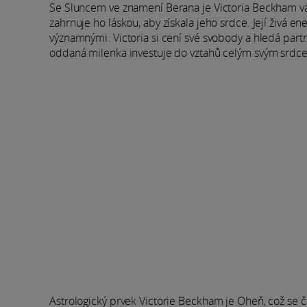
Se Sluncem ve znamení Berana je Victoria Beckham vášn
zahrnuje ho láskou, aby získala jeho srdce. Její živá e
významnými. Victoria si cení své svobody a hledá partner
oddaná milenka investuje do vztahů celým svým srdcem,
Astrologický prvek Victorie Beckham je Oheň, což se