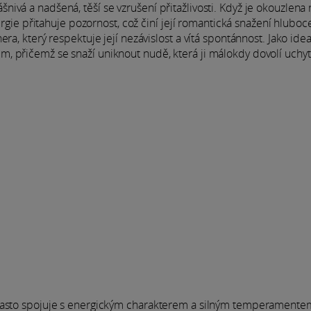
ivá a nadšená, těší se vzrušení přitažlivosti. Když je okouzlena
nergie přitahuje pozornost, což činí její romantická snažení hluboc
a, který respektuje její nezávislost a vítá spontánnost. Jako idea
 přičemž se snaží uniknout nudě, která ji málokdy dovolí uchyti
 často spojuje s energickým charakterem a silným temperamentem