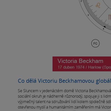
Co dělá Victoriu Beckhamovou globál
Se Sluncem v jedenáctém domě Victoria Beckhamová vzkvé
sociální okruh je nádherně různorodý, spojuje ji s lid
výjimečný talent na sdružování lidí kolem společně s
otevřenou myslí a humanitárním zaměřením má Victoria