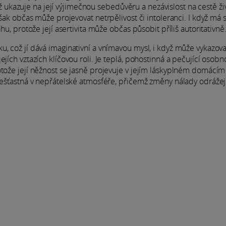
ukazuje na její výjimečnou sebedůvěru a nezávislost na cestě ž
však občas může projevovat netrpělivost či intoleranci. I když má s
hu, protože její asertivita může občas působit příliš autoritativně
u, což jí dává imaginativní a vnímavou mysl, i když může vykazova
ích vztazích klíčovou roli. Je teplá, pohostinná a pečující osobnos
otože její něžnost se jasně projevuje v jejím láskyplném domácím 
nešťastná v nepřátelské atmosféře, přičemž změny nálady odrážejí