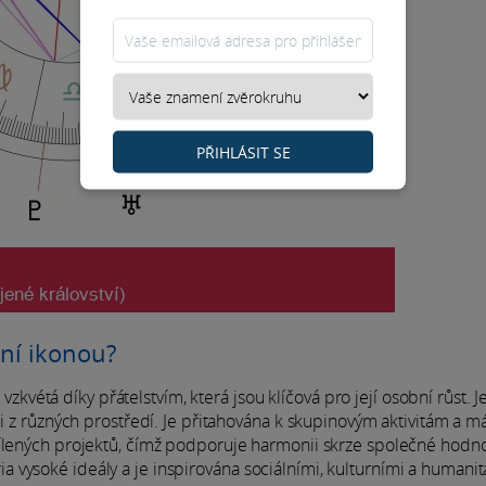
PŘIHLÁSIT SE
ní ikonou?
tá díky přátelstvím, která jsou klíčová pro její osobní růst. Je
mi z různých prostředí. Je přitahována k skupinovým aktivitám a m
dílených projektů, čímž podporuje harmonii skrze společné hodno
 vysoké ideály a je inspirována sociálními, kulturními a humanit