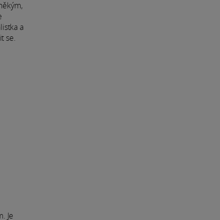
 někým,
e
listka a
t se.
. Je