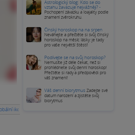
Astrologický blog: Kdo se do
vztahu zavazuje nejvážněji? -
Pochopení závazku a loajality podle
znamení zvěrokruhu.
Čínský horoskop na na srpen
Neváhejte a přečtěte si svůj čínský
horoskop na měsíc lásky: je tady
pro vaše největší štěstí!
Podívejte se na svůj horoskop?
Nemusíte již déle čekat, než si
prohlédnete svůj denní horoskop!
Přečtěte si rady a předpovědi pro
váš znamení!
Váš denní biorytmus
Zadejte své
datum narození a zjistěte svůj
biorytmus
obální ikonou?
Jak se Victoria Beckham stala ikonou módy?