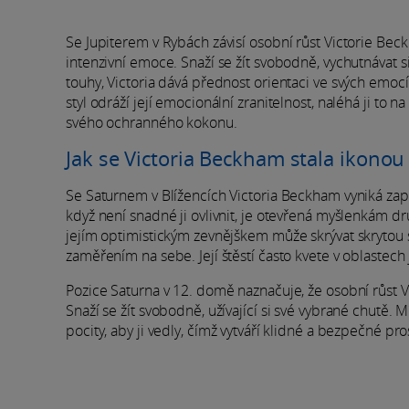
Se Jupiterem v Rybách závisí osobní růst Victorie Beck
intenzivní emoce. Snaží se žít svobodně, vychutnávat s
touhy, Victoria dává přednost orientaci ve svých emoc
styl odráží její emocionální zranitelnost, naléhá ji to 
svého ochranného kokonu.
Jak se Victoria Beckham stala ikono
Se Saturnem v Blížencích Victoria Beckham vyniká zapoje
když není snadné ji ovlivnit, je otevřená myšlenkám d
jejím optimistickým zevnějškem může skrývat skrytou sl
zaměřením na sebe. Její štěstí často kvete v oblastech j
Pozice Saturna v 12. domě naznačuje, že osobní růst Vic
Snaží se žít svobodně, užívající si své vybrané chutě. 
pocity, aby ji vedly, čímž vytváří klidné a bezpečné pro