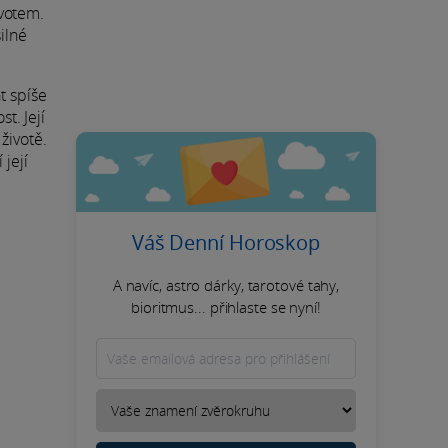
ivotem.
ilné
.
t spíše
t. Její
životě.
 její
Váš Denní Horoskop
A navíc, astro dárky, tarotové tahy,
bioritmus... přihlaste se nyní!