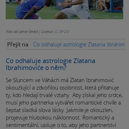
Foto od: Jamie Smed | Licence:
CC BY 2.0
Přejít na
Co odhaluje astrologie Zlatana Ibrahim
Co odhaluje astrologie Zlatana
Ibrahimoviće o něm?
Se Sluncem ve Váhách má Zlatan Ibrahimović
okouzlující a zdvořilou osobnost, která přitahuje
ty, kdo hledají trvalé vztahy. Aby získal jeho srdce,
musí jeho partnerka vytvářet romantické chvíle a
šeptat sladká slova lásky. Jakmile je okouzlen,
projevuje hlubokou náklonnost. Romantický a
sentimentální, usiluje o to, aby jeho partnerství