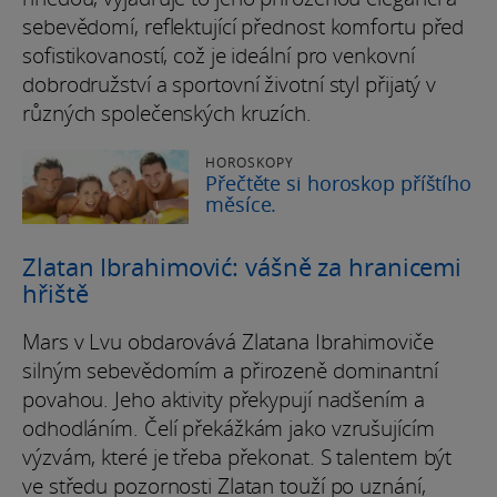
sebevědomí, reflektující přednost komfortu před
sofistikovaností, což je ideální pro venkovní
dobrodružství a sportovní životní styl přijatý v
různých společenských kruzích.
HOROSKOPY
Přečtěte si horoskop příštího
měsíce.
Zlatan Ibrahimović: vášně za hranicemi
hřiště
Mars v Lvu obdarovává Zlatana Ibrahimoviče
silným sebevědomím a přirozeně dominantní
povahou. Jeho aktivity překypují nadšením a
odhodláním. Čelí překážkám jako vzrušujícím
výzvám, které je třeba překonat. S talentem být
ve středu pozornosti Zlatan touží po uznání,