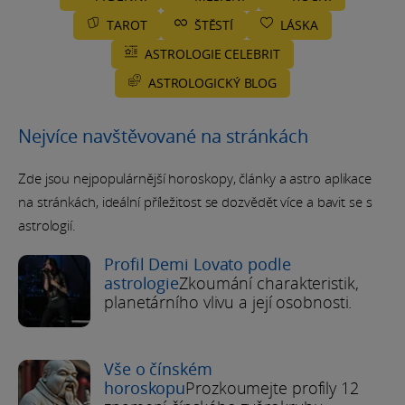
TAROT
ŠTĚSTÍ
LÁSKA
ASTROLOGIE CELEBRIT
ASTROLOGICKÝ BLOG
Nejvíce navštěvované na stránkách
Zde jsou nejpopulárnější horoskopy, články a astro aplikace
na stránkách, ideální příležitost se dozvědět více a bavit se s
astrologií.
Profil Demi Lovato podle
astrologie
Zkoumání charakteristik,
planetárního vlivu a její osobnosti.
Vše o čínském
horoskopu
Prozkoumejte profily 12