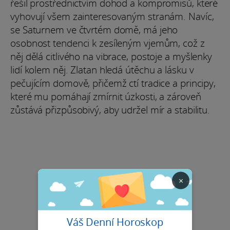
řešil prostřednictvím dohod a kompromisů, které
vyhovují všem zainteresovaným stranám. Navíc,
se Saturnem ve čtvrtém domě, má jeho
osobnost tendenci k zesíleným vjemům, což z
něj dělá citlivého na vibrace, postoje a myšlenky
lidí kolem něj. Zlatan hledá útěchu a lásku v
pečujícím domově, přičemž ctí tradice a principy,
které mu pomáhají zmírnit úzkosti, a zároveň
zůstává přizpůsobivý, aby udržel mír a stabilitu.
×
Váš Denní Horoskop