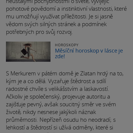
neustálými pochybnostmi o světě, vyvíjejíc
pohotové povědomí a instinktivní vlastnosti, které
mu umožňují využívat příležitosti. Je si jasně
vědom svých silných stránek a podmínek
potřebných pro svůj rozvoj.
HOROSKOPY
Měsíční horoskop v lásce je
zde!
S Merkurem v pátém domě je Zlatan hrdý na to,
kým je a co dělá. Vyzařuje štědrost a sdílí
radostné chvíle s velikášstvím a laskavostí.
Ačkoliv je společenský, projevuje autoritu a
zajišťuje pevný, avšak soucitný směr ve svém
životě, nikdy nesnese jakýkoli náznak
průměrnosti. Nepřízeň osudu ho neodradí; s
lehkostí a štědrostí si užívá odměny, které si