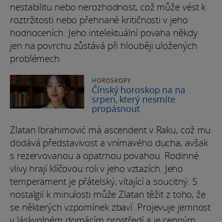
nestabilitu nebo nerozhodnost, což může vést k
roztržitosti nebo přehnané kritičnosti v jeho
hodnoceních. Jeho intelektuální povaha někdy
jen na povrchu zůstává při hlouběji uložených
problémech.
HOROSKOPY
Čínský horoskop na na
srpen, který nesmíte
propásnout
Zlatan Ibrahimović má ascendent v Raku, což mu
dodává představivost a vnímavého ducha, avšak
s rezervovanou a opatrnou povahou. Rodinné
vlivy hrají klíčovou roli v jeho vztazích. Jeho
temperament je přátelský, vítající a soucitný. S
nostalgií k minulosti může Zlatan těžit z toho, že
se některých vzpomínek zbaví. Projevuje jemnost
v láskyplném domácím prostředí a je cenným