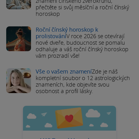
znamení čínského zvěrokruhu,
přečtěte si svůj měsíční a roční čínský
horoskop
Roční čínský horoskop k
prolistování
V roce 2026 se otevírají
nové dveře, budoucnost se pomalu
odhaluje a váš roční čínský horoskop
vám prozradí vše!
Vše o vašem znamení
Zde je náš
kompletní soubor o 12 astrologických
znameních, kde objevíte svou
osobnost a profil lásky.