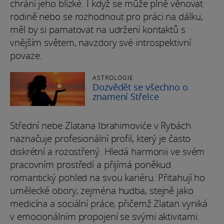
chrání jeho blízké. I když se může plně věnovat
rodině nebo se rozhodnout pro práci na dálku,
měl by si pamatovat na udržení kontaktů s
vnějším světem, navzdory své introspektivní
povaze.
ASTROLOGIE
Dozvědět se všechno o
znamení Střelce
Střední nebe Zlatana Ibrahimoviće v Rybách
naznačuje profesionální profil, který je často
diskrétní a rozostřený. Hledá harmonii ve svém
pracovním prostředí a přijímá poněkud
romantický pohled na svou kariéru. Přitahují ho
umělecké obory, zejména hudba, stejně jako
medicína a sociální práce, přičemž Zlatan vyniká
v emocionálním propojení se svými aktivitami.