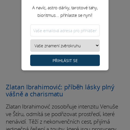
A navíc, astro dárky, tarotové tahy,
bioritmus... přihlaste se nyní!
PŘIHLÁSIT SE
Zlatan Ibrahimović: příběh lásky plný
vášně a charismatu
Zlatan Ibrahimović zosobňuje intenzitu Venuše
ve Štíru, odmítá se podřizovat prostředí, které
nenávidí. Těží z nekonvenčních cest, přijímá
jedinečná řešení a touhy, které jsou prosyceny