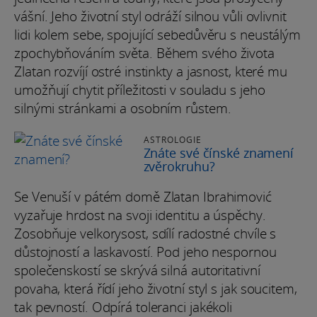
vášní. Jeho životní styl odráží silnou vůli ovlivnit
lidi kolem sebe, spojující sebedůvěru s neustálým
zpochybňováním světa. Během svého života
Zlatan rozvíjí ostré instinkty a jasnost, které mu
umožňují chytit příležitosti v souladu s jeho
silnými stránkami a osobním růstem.
ASTROLOGIE
Znáte své čínské znamení
zvěrokruhu?
Se Venuší v pátém domě Zlatan Ibrahimović
vyzařuje hrdost na svoji identitu a úspěchy.
Zosobňuje velkorysost, sdílí radostné chvíle s
důstojností a laskavostí. Pod jeho nespornou
společenskostí se skrývá silná autoritativní
povaha, která řídí jeho životní styl s jak soucitem,
tak pevností. Odpírá toleranci jakékoli