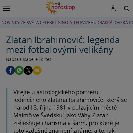
NOVINKY ZE SVĚTA CELEBRIT
KINO A TELEVIZE
HUDBA
KRÁLOVSKÁ R
HLEDAT
Zlatan Ibrahimović: legenda
mezi fotbalovými velikány
Napsala Isabelle Fortes
Vítejte u astrologického portrétu
jedinečného Zlatana Ibrahimoviće, který se
narodil 3. října 1981 v pulzujícím městě
Malmö ve Švédsku! Jako Váhy Zlatan
ztělesňuje charisma a šarm, pro které je
toto vzdušné znamení známé, a to, jak