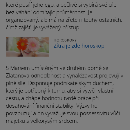
které posílí jeho ego, a pečlivě si vybírá své cíle,
bez váhání odmítajíc průměrnost. Je
organizovaný, ale má na zřeteli i touhy ostatních,
čímž zajišťuje vyvážený přístup.
HOROSKOPY
Zítra je zde horoskop
S Marsem umístěným ve druhém domě se
Zlatanova odhodlanost a vynalézavost projevují v
plné síle. Disponuje podnikatelským duchem,
který je potřebný k tomu, aby si vytyčil vlastní
cestu, a chápe hodnotu tvrdé práce při
dosahování finanční stability. Výzvy ho
povzbuzují a on vyvažuje svou possessivitu vůči
majetku s velkorysým srdcem.