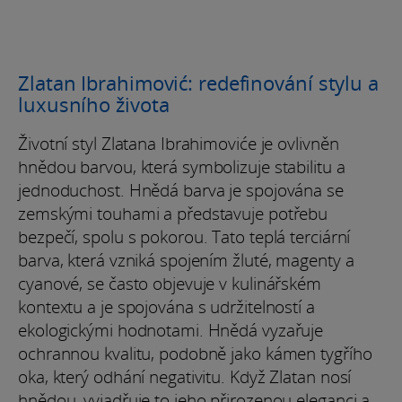
Zlatan Ibrahimović: redefinování stylu a
luxusního života
Životní styl Zlatana Ibrahimoviće je ovlivněn
hnědou barvou, která symbolizuje stabilitu a
jednoduchost. Hnědá barva je spojována se
zemskými touhami a představuje potřebu
bezpečí, spolu s pokorou. Tato teplá terciární
barva, která vzniká spojením žluté, magenty a
cyanové, se často objevuje v kulinářském
kontextu a je spojována s udržitelností a
ekologickými hodnotami. Hnědá vyzařuje
ochrannou kvalitu, podobně jako kámen tygřího
oka, který odhání negativitu. Když Zlatan nosí
hnědou, vyjadřuje to jeho přirozenou eleganci a