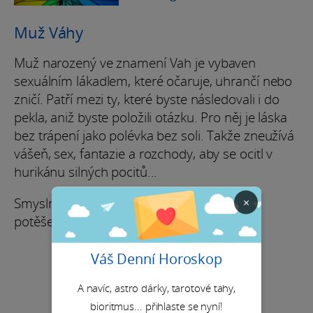
Muž Váhy
Muž narozený ve znamení Vah je vybaven
sexuálním lákadlem, které očaruje, uhrančí nebo
zničí. Patří mezi ty, které byste následovali i do
pekla, aniž byste položili otázku. Pro něj je láska
bez trápení jako polévka bez soli. Takže zneužívá
vášeň, sex, fantazie a rozchody, aby se ocitl v
hurikánu silných pocitů...
Smyslnost je pro něj směsí štěstí a hněvu,
×
potěšení a bolesti, touhy a frustrace.
Váš Denní Horoskop
A navíc, astro dárky, tarotové tahy,
bioritmus... přihlaste se nyní!