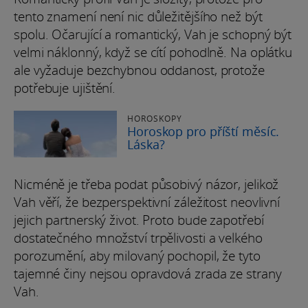
tento znamení není nic důležitějšího než být
spolu. Očarující a romantický, Vah je schopný být
velmi náklonný, když se cítí pohodlně. Na oplátku
ale vyžaduje bezchybnou oddanost, protože
potřebuje ujištění.
HOROSKOPY
Horoskop pro příští měsíc.
Láska?
Nicméně je třeba podat působivý názor, jelikož
Vah věří, že bezperspektivní záležitost neovlivní
jejich partnerský život. Proto bude zapotřebí
dostatečného množství trpělivosti a velkého
porozumění, aby milovaný pochopil, že tyto
tajemné činy nejsou opravdová zrada ze strany
Vah.