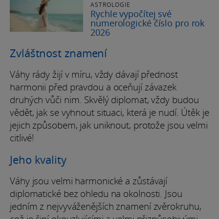
ASTROLOGIE
Rychle vypočítej své
numerologické číslo pro rok
2026
Zvláštnost znamení
Váhy rády žijí v míru, vždy dávají přednost
harmonii před pravdou a oceňují závazek
druhých vůči nim. Skvělý diplomat, vždy budou
vědět, jak se vyhnout situaci, která je nudí. Útěk je
jejich způsobem, jak uniknout, protože jsou velmi
citlivé!
Jeho kvality
Váhy jsou velmi harmonické a zůstávají
diplomatické bez ohledu na okolnosti. Jsou
jedním z nejvyváženějších znamení zvěrokruhu,
což je činí okouzlujícími a velmi přizpůsobivými.