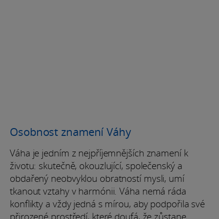
Osobnost znamení Váhy
Váha je jedním z nejpříjemnějších znamení k
životu: skutečně, okouzlující, společenský a
obdařený neobvyklou obratností mysli, umí
tkanout vztahy v harmónii. Váha nemá ráda
konflikty a vždy jedná s mírou, aby podpořila své
přirozené prostředí, které doufá, že zůstane