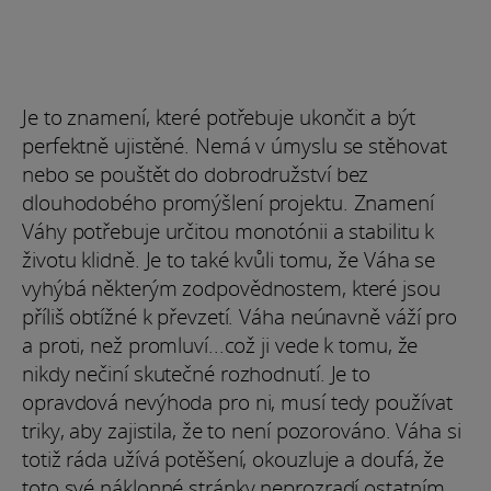
Je to znamení, které potřebuje ukončit a být
perfektně ujistěné. Nemá v úmyslu se stěhovat
nebo se pouštět do dobrodružství bez
dlouhodobého promýšlení projektu. Znamení
Váhy potřebuje určitou monotónii a stabilitu k
životu klidně. Je to také kvůli tomu, že Váha se
vyhýbá některým zodpovědnostem, které jsou
příliš obtížné k převzetí. Váha neúnavně váží pro
a proti, než promluví...což ji vede k tomu, že
nikdy nečiní skutečné rozhodnutí. Je to
opravdová nevýhoda pro ni, musí tedy používat
triky, aby zajistila, že to není pozorováno. Váha si
totiž ráda užívá potěšení, okouzluje a doufá, že
toto své náklonné stránky neprozradí ostatním.