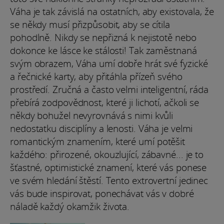
Váha je tak závislá na ostatních, aby existovala, že
se někdy musí přizpůsobit, aby se cítila
pohodlně. Nikdy se nepřizná k nejistotě nebo
dokonce ke lásce ke stálosti! Tak zaměstnaná
svým obrazem, Váha umí dobře hrát své fyzické
a řečnické karty, aby přitáhla přízeň svého
prostředí. Zručná a často velmi inteligentní, ráda
přebírá zodpovědnost, které ji lichotí, ačkoli se
někdy bohužel nevyrovnává s nimi kvůli
nedostatku disciplíny a lenosti. Váha je velmi
romantickým znamením, které umí potěšit
každého: přirozené, okouzlující, zábavné... je to
šťastné, optimistické znamení, které vás ponese
ve svém hledání štěstí. Tento extrovertní jedinec
vás bude inspirovat, ponechávat vás v dobré
náladě každý okamžik života.