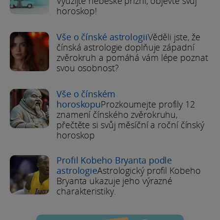
Využijte nebeské přízni, objevte svůj
horoskop!
Vše o čínské astrologii
Věděli jste, že
čínská astrologie doplňuje západní
zvěrokruh a pomáhá vám lépe poznat
svou osobnost?
Vše o čínském
horoskopu
Prozkoumejte profily 12
znamení čínského zvěrokruhu,
přečtěte si svůj měsíční a roční čínský
horoskop
Profil Kobeho Bryanta podle
astrologie
Astrologický profil Kobeho
Bryanta ukazuje jeho výrazné
charakteristiky.