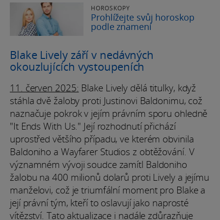
HOROSKOPY
Prohlížejte svůj horoskop
podle znamení
Blake Lively září v nedávných
okouzlujících vystoupeních
11. červen 2025:
Blake Lively dělá titulky, když
stáhla dvě žaloby proti Justinovi Baldonimu, což
naznačuje pokrok v jejím právním sporu ohledně
"It Ends With Us." Její rozhodnutí přichází
uprostřed většího případu, ve kterém obvinila
Baldoniho a Wayfarer Studios z obtěžování. V
významném vývoji soudce zamítl Baldoniho
žalobu na 400 milionů dolarů proti Lively a jejímu
manželovi, což je triumfální moment pro Blake a
její právní tým, kteří to oslavují jako naprosté
vítězství. Tato aktualizace i nadále zdůrazňuje