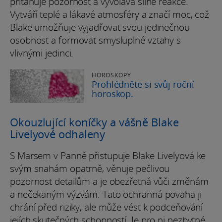
přitahuje pozornost a vyvolává silné reakce.
Vytváří teplé a lákavé atmosféry a značí moc, což
Blake umožňuje vyjadřovat svou jedinečnou
osobnost a formovat smysluplné vztahy s
vlivnými jedinci.
HOROSKOPY
Prohlédněte si svůj roční
horoskop.
Okouzlující koníčky a vášně Blake
Livelyové odhaleny
S Marsem v Panně přistupuje Blake Livelyová ke
svým snahám opatrně, věnuje pečlivou
pozornost detailům a je obezřetná vůči změnám
a nečekaným výzvám. Tato ochranná povaha ji
chrání před riziky, ale může vést k podceňování
jejích skutečných schopností. Je pro ni nezbytné