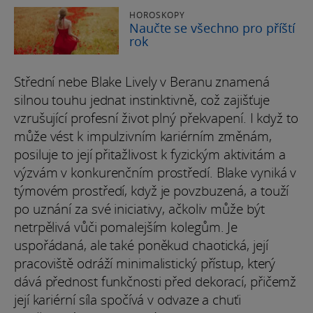
HOROSKOPY
Naučte se všechno pro příští
rok
Střední nebe Blake Lively v Beranu znamená
silnou touhu jednat instinktivně, což zajišťuje
vzrušující profesní život plný překvapení. I když to
může vést k impulzivním kariérním změnám,
posiluje to její přitažlivost k fyzickým aktivitám a
výzvám v konkurenčním prostředí. Blake vyniká v
týmovém prostředí, když je povzbuzená, a touží
po uznání za své iniciativy, ačkoliv může být
netrpělivá vůči pomalejším kolegům. Je
uspořádaná, ale také poněkud chaotická, její
pracoviště odráží minimalistický přístup, který
dává přednost funkčnosti před dekorací, přičemž
její kariérní síla spočívá v odvaze a chuťi