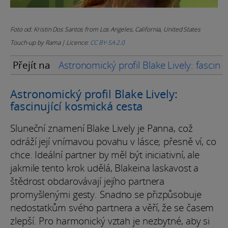
Foto od: Kristin Dos Santos from Los Angeles, California, United States
Touch-up by Rama | Licence:
CC BY-SA 2.0
Přejít na
Astronomický profil Blake Lively: fascinu
Astronomický profil Blake Lively:
fascinující kosmická cesta
Sluneční znamení Blake Lively je Panna, což
odráží její vnímavou povahu v lásce; přesně ví, co
chce. Ideální partner by měl být iniciativní, ale
jakmile tento krok udělá, Blakeina laskavost a
štědrost obdarovávají jejího partnera
promyšlenými gesty. Snadno se přizpůsobuje
nedostatkům svého partnera a věří, že se časem
zlepší. Pro harmonický vztah je nezbytné, aby si