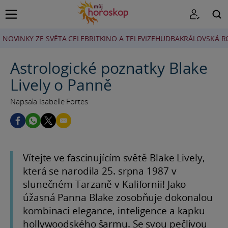
NOVINKY ZE SVĚTA CELEBRIT
KINO A TELEVIZE
HUDBA
KRÁLOVSKÁ R
HLEDAT
Astrologické poznatky Blake
Lively o Panně
Napsala Isabelle Fortes
Vítejte ve fascinujícím světě Blake Lively,
která se narodila 25. srpna 1987 v
slunečném Tarzaně v Kalifornii! Jako
úžasná Panna Blake zosobňuje dokonalou
kombinaci elegance, inteligence a kapku
hollywoodského šarmu. Se svou pečlivou