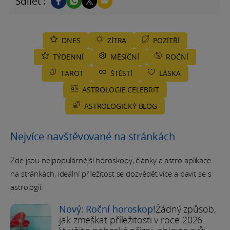
Sdílet :
DNES
ZÍTRA
POZÍTŘÍ
TÝDENNÍ
MĚSÍČNÍ
ROČNÍ
TAROT
ŠTĚSTÍ
LÁSKA
ASTROLOGIE CELEBRIT
ASTROLOGICKÝ BLOG
Nejvíce navštěvované na stránkách
Zde jsou nejpopulárnější horoskopy, články a astro aplikace
na stránkách, ideální příležitost se dozvědět více a bavit se s
astrologií.
Nový: Roční horoskop!
Žádný způsob,
jak zmeškat příležitosti v roce 2026.