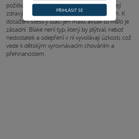
požitkářství a snadno podlehne pokušení, její
PŘIHLÁSIT SE
zdravý rozum jí brání v přehnaných výdajích. K
dosažení štěstí jí stačí jen málo, avšak to málo je
zásadní. Blake není typ, který by plýtval, neboť
nedostatek a odepření v ní vyvolávají úzkosti, což
vede k dětským vyrovnávacím chováním a
přehnanostem.