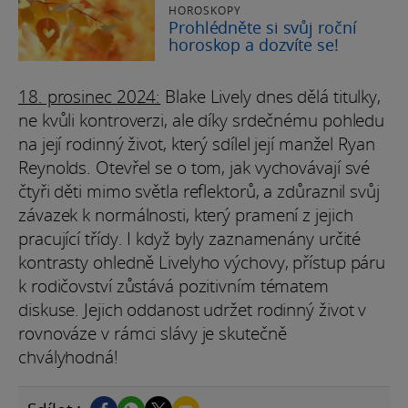
HOROSKOPY
Prohlédněte si svůj roční
horoskop a dozvíte se!
18. prosinec 2024:
Blake Lively dnes dělá titulky,
ne kvůli kontroverzi, ale díky srdečnému pohledu
na její rodinný život, který sdílel její manžel Ryan
Reynolds. Otevřel se o tom, jak vychovávají své
čtyři děti mimo světla reflektorů, a zdůraznil svůj
závazek k normálnosti, který pramení z jejich
pracující třídy. I když byly zaznamenány určité
kontrasty ohledně Livelyho výchovy, přístup páru
k rodičovství zůstává pozitivním tématem
diskuse. Jejich oddanost udržet rodinný život v
rovnováze v rámci slávy je skutečně
chvályhodná!