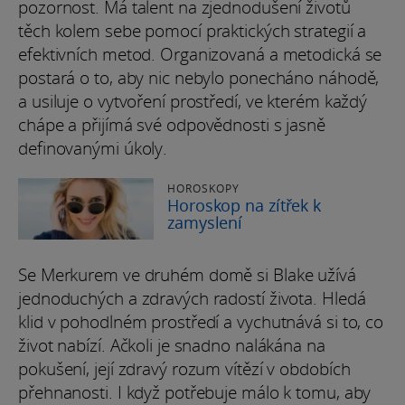
pozornost. Má talent na zjednodušení životů
těch kolem sebe pomocí praktických strategií a
efektivních metod. Organizovaná a metodická se
postará o to, aby nic nebylo ponecháno náhodě,
a usiluje o vytvoření prostředí, ve kterém každý
chápe a přijímá své odpovědnosti s jasně
definovanými úkoly.
HOROSKOPY
Horoskop na zítřek k
zamyslení
Se Merkurem ve druhém domě si Blake užívá
jednoduchých a zdravých radostí života. Hledá
klid v pohodlném prostředí a vychutnává si to, co
život nabízí. Ačkoli je snadno nalákána na
pokušení, její zdravý rozum vítězí v obdobích
přehnanosti. I když potřebuje málo k tomu, aby