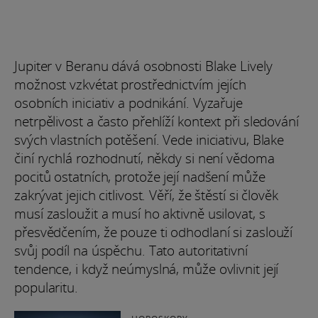
Jupiter v Beranu dává osobnosti Blake Lively
možnost vzkvétat prostřednictvím jejích
osobních iniciativ a podnikání. Vyzařuje
netrpělivost a často přehlíží kontext při sledování
svých vlastních potěšení. Vede iniciativu, Blake
činí rychlá rozhodnutí, někdy si není vědoma
pocitů ostatních, protože její nadšení může
zakrývat jejich citlivost. Věří, že štěstí si člověk
musí zasloužit a musí ho aktivně usilovat, s
přesvědčením, že pouze ti odhodlaní si zaslouží
svůj podíl na úspěchu. Tato autoritativní
tendence, i když neúmyslná, může ovlivnit její
popularitu.