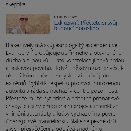
skeptika.
HOROSKOPY
Exkluzivní: Přečtěte si svůj
budoucí horoskop
Blake Lively má svůj astrologický ascendent ve
Lvu, který jí propůjčuje upřímného a otevřeného
ducha a silnou vůli. Tato konstelace jí dává hrdou
a laskavou povahu, i když ji někdy může přivést k
okamžikům hněvu a smyslnosti, tlačící ji do
extrémů. Vybízí k respektu pro svou přirozenou
autoritu a ráda se nachází v centru pozornosti.
Přestože může být citlivá a ochotná přiznat své
chyby, její silný emocionální projev a instinktivní
vnímání autenticity a krásy vycházejí na povrch.
Chápajíc své zranitelnosti, Blake se pevně drží
svých přesvědčení a odolává snadnému