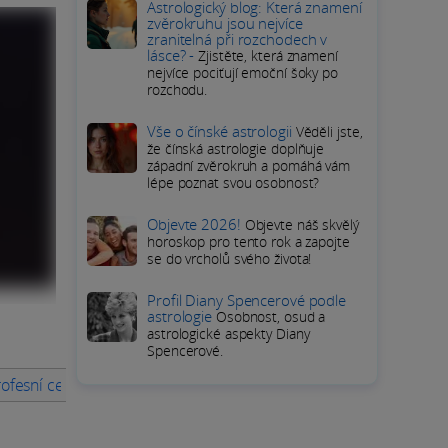
Astrologický blog: Která znamení
zvěrokruhu jsou nejvíce
zranitelná při rozchodech v
lásce? -
Zjistěte, která znamení
nejvíce pociťují emoční šoky po
rozchodu.
Vše o čínské astrologii
Věděli jste,
že čínská astrologie doplňuje
západní zvěrokruh a pomáhá vám
lépe poznat svou osobnost?
Objevte 2026!
Objevte náš skvělý
horoskop pro tento rok a zapojte
se do vrcholů svého života!
Profil Diany Spencerové podle
astrologie
Osobnost, osud a
astrologické aspekty Diany
Spencerové.
rofesní cesta Charlotte Tilbury
Prozkoumání milostného života a 