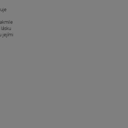
duje
Jakmile
 lásku
 jejími