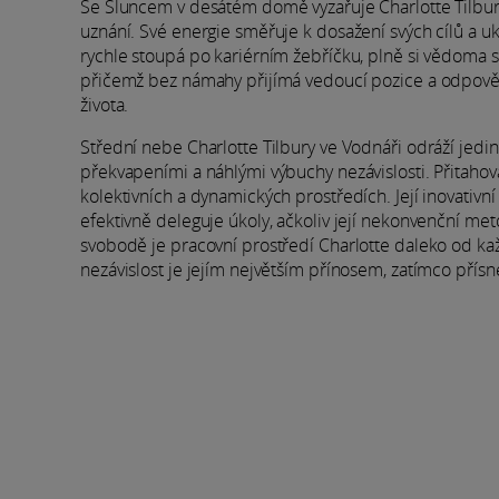
Se Sluncem v desátém domě vyzařuje Charlotte Tilbu
uznání. Své energie směřuje k dosažení svých cílů a 
rychle stoupá po kariérním žebříčku, plně si vědoma s
přičemž bez námahy přijímá vedoucí pozice a odpověd
života.
Střední nebe Charlotte Tilbury ve Vodnáři odráží jedin
překvapeními a náhlými výbuchy nezávislosti. Přitahov
kolektivních a dynamických prostředích. Její inovativ
efektivně deleguje úkoly, ačkoliv její nekonvenční me
svobodě je pracovní prostředí Charlotte daleko od každ
nezávislost je jejím největším přínosem, zatímco přís