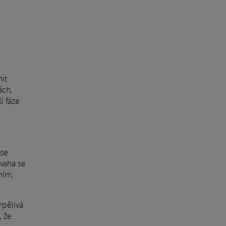
nit
ách,
í fáze
 se
ovaha se
ním,
rpělivá
, že