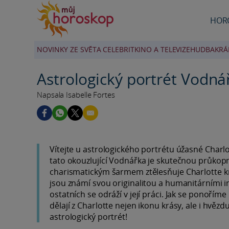
HOR
NOVINKY ZE SVĚTA CELEBRIT
KINO A TELEVIZE
HUDBA
KRÁ
Astrologický portrét Vodná
Napsala Isabelle Fortes
Vítejte u astrologického portrétu úžasné Charl
tato okouzlující Vodnářka je skutečnou průkop
charismatickým šarmem ztělesňuje Charlotte kr
jsou známí svou originalitou a humanitárními ins
ostatních se odráží v její práci. Jak se ponořím
dělají z Charlotte nejen ikonu krásy, ale i hvěz
astrologický portrét!