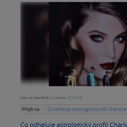
Foto od: FaceMePLS | Licence:
CC BY 2.0
Přejít na
Co odhaluje astrologický profil Charlotte
Co odhaluje astrologický profil Charl