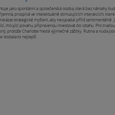
zentuje jako spontánní a společenská osoba, která bez námahy bu
říjemná, prospívá ve intelektuálně stimulujících interakcích, které
 prokázat strategické myšlení, aby nevypadal příliš sentimentálně. 
cí, milující povahu, připravenou investovat do vztahu. Pro trvalou
pný, protože Charlotte hledá výjimečné zážitky. Rutina a nuda jsou
e dostala to nejlepší.