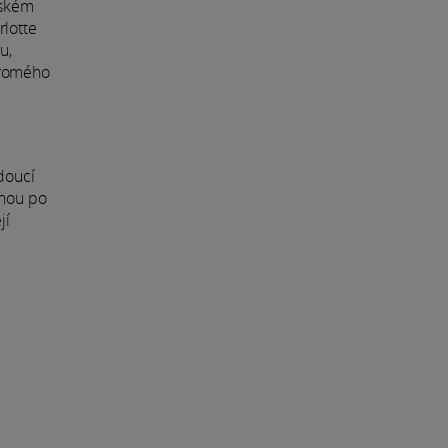
nském
rlotte
u,
kromého
doucí
uhou po
jí