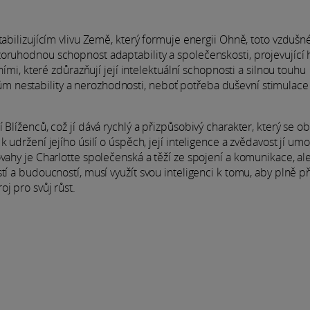
tabilizujícím vlivu Země, který formuje energii Ohně, toto vzdušn
zoruhodnou schopnost adaptability a společenskosti, projevující
ními, které zdůrazňují její intelektuální schopnosti a silnou touhu
 nestability a nerozhodnosti, neboť potřeba duševní stimulace
 Blíženců, což jí dává rychlý a přizpůsobivý charakter, který se o
 udržení jejího úsilí o úspěch, její inteligence a zvědavost jí umo
ovahy je Charlotte společenská a těží ze spojení a komunikace, a
í a budoucností, musí využít svou inteligenci k tomu, aby plně př
j pro svůj růst.