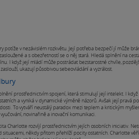
y potíže v nezávislém rozkvětu. Její potřeba bezpečí jí může brá
t zasloužené a s obezřetností se o něj stará. Hledá splnění na cest
línu. I když její mládí může postrádat bezstarostné chvíle, pozdějš
u zaslouží, ukazují působivou sebeovládání a vyzrálost.
ilbury
nění prostřednictvím spojení, která stimulují její intelekt. I když
tatních a vyniká v dynamické výměně názorů. Avšak její pravá p
adosti. To vytváří neustálý paradox mezi teplem a kritickým myšle
 vyučování, novinařině a inovační komunikaci.
Charlotte rozvíjí prostřednictvím jejích osobních iniciativ. Net
 situacemi, někdy přitom přehlíží pocity ostatních. Charlotte věří