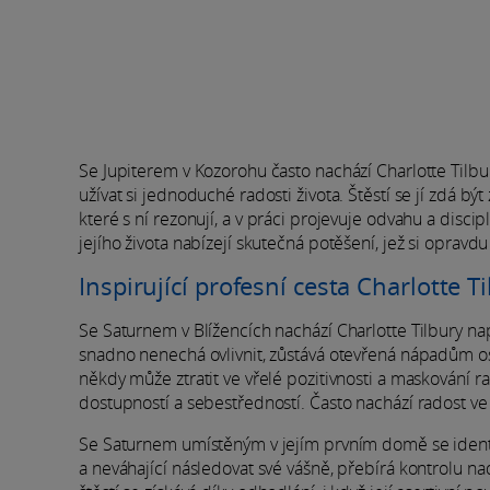
Se Jupiterem v Kozorohu často nachází Charlotte Tilbur
užívat si jednoduché radosti života. Štěstí se jí zdá bý
které s ní rezonují, a v práci projevuje odvahu a discip
jejího života nabízejí skutečná potěšení, jež si opravd
Inspirující profesní cesta Charlotte T
Se Saturnem v Blížencích nachází Charlotte Tilbury napl
snadno nenechá ovlivnit, zůstává otevřená nápadům os
někdy může ztratit ve vřelé pozitivnosti a maskování r
dostupností a sebestředností. Často nachází radost ve
Se Saturnem umístěným v jejím prvním domě se identita 
a neváhající následovat své vášně, přebírá kontrolu nad