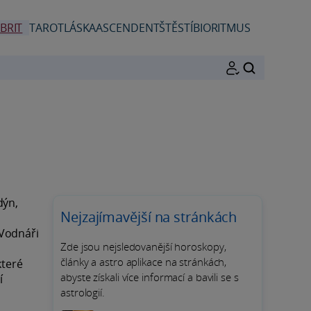
BRIT
TAROT
LÁSKA
ASCENDENT
ŠTĚSTÍ
BIORITMUS
HLEDAT
dýn,
Nejzajímavější na stránkách
 Vodnáři
Zde jsou nejsledovanější horoskopy,
články a astro aplikace na stránkách,
které
abyste získali více informací a bavili se s
í
astrologií.