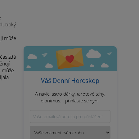
é
 hluboký
 ji může
bčas zdá
žňují
le může
ijala
Váš Denní Horoskop
A navíc, astro dárky, tarotové tahy,
bioritmus... přihlaste se nyní!