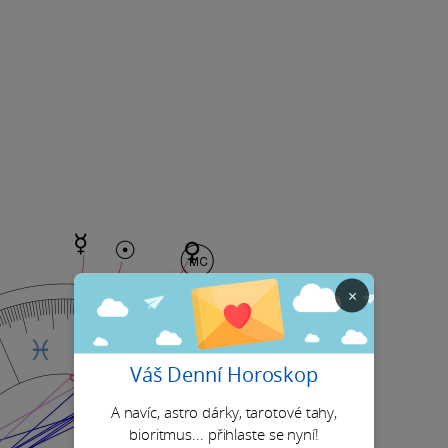
×
Váš Denní Horoskop
A navíc, astro dárky, tarotové tahy,
bioritmus... přihlaste se nyní!