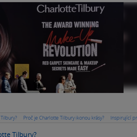
 Tilbury?
Proč je Charlotte Tilbury ikonou krásy?
Inspirující p
otte Tilbury?