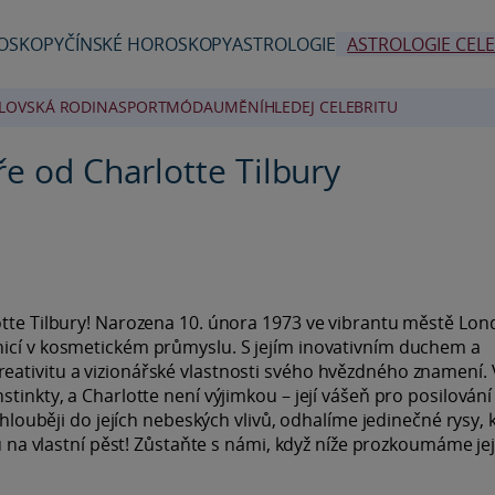
OSKOPY
ČÍNSKÉ HOROSKOPY
ASTROLOGIE
ASTROLOGIE CELE
LOVSKÁ RODINA
SPORT
MÓDA
UMĚNÍ
HLEDEJ CELEBRITU
ře od Charlotte Tilbury
otte Tilbury! Narozena 10. února 1973 ve vibrantu městě Lon
nicí v kosmetickém průmyslu. S jejím inovativním duchem a
eativitu a vizionářské vlastnosti svého hvězdného znamení.
tinkty, a Charlotte není výjimkou – její vášeň pro posilování
e hlouběji do jejích nebeských vlivů, odhalíme jedinečné rysy, 
du na vlastní pěst! Zůstaňte s námi, když níže prozkoumáme jej