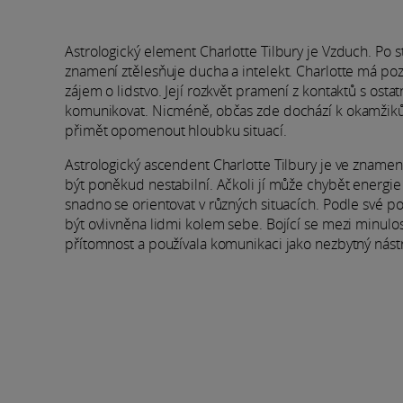
Astrologický element Charlotte Tilbury je Vzduch. Po s
znamení ztělesňuje ducha a intelekt. Charlotte má po
zájem o lidstvo. Její rozkvět pramení z kontaktů s ostat
komunikovat. Nicméně, občas zde dochází k okamžikům
přimět opomenout hloubku situací.
Astrologický ascendent Charlotte Tilbury je ve znamení
být poněkud nestabilní. Ačkoli jí může chybět energie k
snadno se orientovat v různých situacích. Podle své p
být ovlivněna lidmi kolem sebe. Bojící se mezi minulost
přítomnost a používala komunikaci jako nezbytný nástro