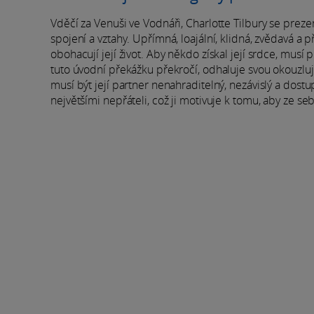
Vděčí za Venuši ve Vodnáři, Charlotte Tilbury se pre
spojení a vztahy. Upřímná, loajální, klidná, zvědavá a p
obohacují její život. Aby někdo získal její srdce, musí
tuto úvodní překážku překročí, odhaluje svou okouzlují
musí být její partner nenahraditelný, nezávislý a dostu
největšími nepřáteli, což ji motivuje k tomu, aby ze seb