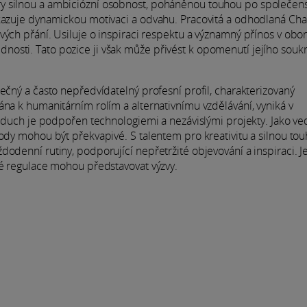
ry silnou a ambiciózní osobnost, poháněnou touhou po společe
ukazuje dynamickou motivaci a odvahu. Pracovitá a odhodlaná Cha
vých přání. Usiluje o inspiraci respektu a významný přínos v obor
nosti. Tato pozice ji však může přivést k opomenutí jejího sou
ečný a často nepředvídatelný profesní profil, charakterizovaný
ána k humanitárním rolím a alternativnímu vzdělávání, vyniká v
ní duch je podpořen technologiemi a nezávislými projekty. Jako ve
tody mohou být překvapivé. S talentem pro kreativitu a silnou to
odenní rutiny, podporující nepřetržité objevování a inspiraci. Je
né regulace mohou představovat výzvy.