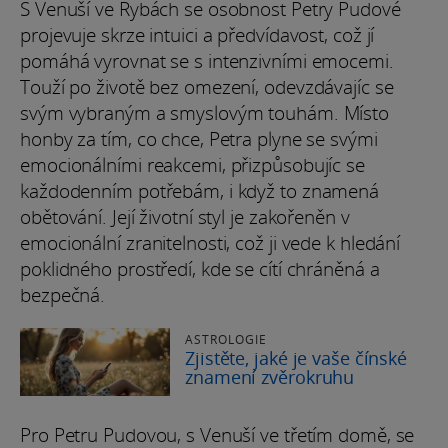
S Venuší ve Rybách se osobnost Petry Pudové
projevuje skrze intuici a předvídavost, což jí
pomáhá vyrovnat se s intenzivními emocemi.
Touží po životě bez omezení, odevzdávajíc se
svým vybraným a smyslovým touhám. Místo
honby za tím, co chce, Petra plyne se svými
emocionálními reakcemi, přizpůsobujíc se
každodenním potřebám, i když to znamená
obětování. Její životní styl je zakořeněn v
emocionální zranitelnosti, což ji vede k hledání
poklidného prostředí, kde se cítí chráněná a
bezpečná.
ASTROLOGIE
Zjistěte, jaké je vaše čínské
znamení zvěrokruhu
Pro Petru Pudovou, s Venuší ve třetím domě, se