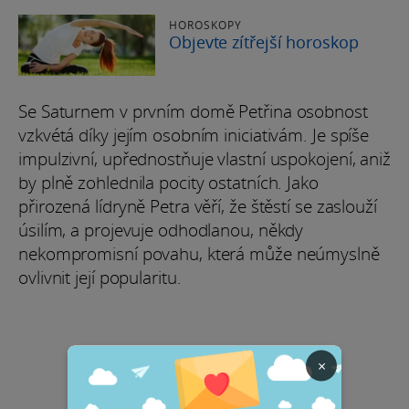
HOROSKOPY
Objevte zítřejší horoskop
Se Saturnem v prvním domě Petřina osobnost
vzkvétá díky jejím osobním iniciativám. Je spíše
impulzivní, upřednostňuje vlastní uspokojení, aniž
by plně zohlednila pocity ostatních. Jako
přirozená lídryně Petra věří, že štěstí se zaslouží
úsilím, a projevuje odhodlanou, někdy
nekompromisní povahu, která může neúmyslně
ovlivnit její popularitu.
×