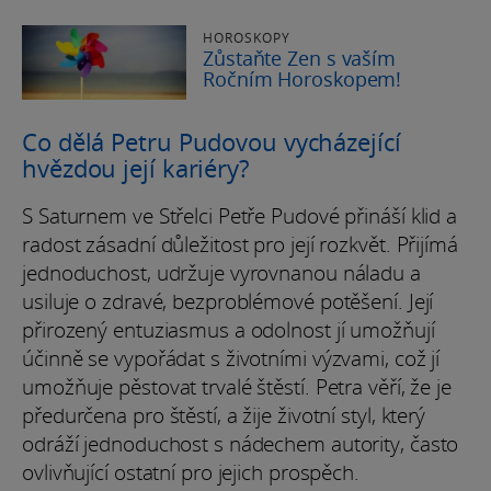
HOROSKOPY
Zůstaňte Zen s vaším
Ročním Horoskopem!
Co dělá Petru Pudovou vycházející
hvězdou její kariéry?
S Saturnem ve Střelci Petře Pudové přináší klid a
radost zásadní důležitost pro její rozkvět. Přijímá
jednoduchost, udržuje vyrovnanou náladu a
usiluje o zdravé, bezproblémové potěšení. Její
přirozený entuziasmus a odolnost jí umožňují
účinně se vypořádat s životními výzvami, což jí
umožňuje pěstovat trvalé štěstí. Petra věří, že je
předurčena pro štěstí, a žije životní styl, který
odráží jednoduchost s nádechem autority, často
ovlivňující ostatní pro jejich prospěch.