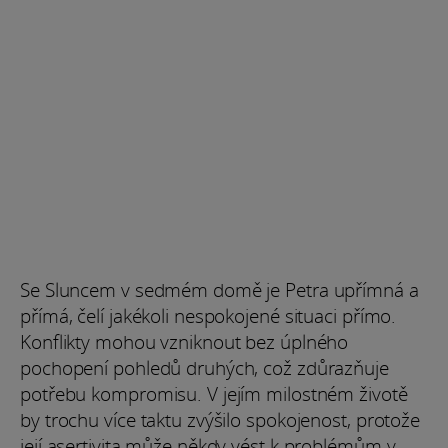
Se Sluncem v sedmém domě je Petra upřímná a
přímá, čelí jakékoli nespokojené situaci přímo.
Konflikty mohou vzniknout bez úplného
pochopení pohledů druhých, což zdůrazňuje
potřebu kompromisu. V jejím milostném životě
by trochu více taktu zvýšilo spokojenost, protože
její asertivita může někdy vést k problémům v