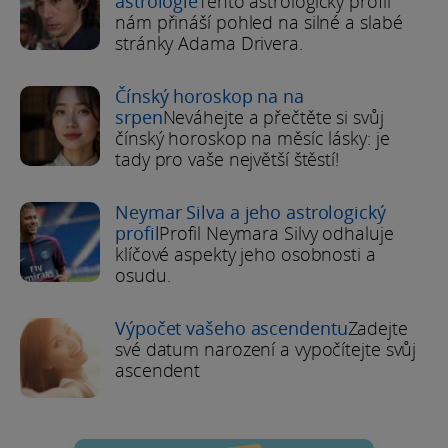
astrologie
Tento astrologický profil
nám přináší pohled na silné a slabé
stránky Adama Drivera.
Čínský horoskop na na
srpen
Neváhejte a přečtěte si svůj
čínský horoskop na měsíc lásky: je
tady pro vaše největší štěstí!
Neymar Silva a jeho astrologický
profil
Profil Neymara Silvy odhaluje
klíčové aspekty jeho osobnosti a
osudu.
Výpočet vašeho ascendentu
Zadejte
své datum narození a vypočítejte svůj
ascendent