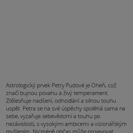
Astrologický prvek Petry Pudové je Oheň, což
značí bujnou povahu a živý temperament.
Ztělesňuje nadšení, odhodlání a silnou touhu
uspět. Petra se na své úspěchy spoléhá sama na
sebe, vyzařuje sebevědomí a touhu po
nezávislosti, s vysokými ambicemi a vizionářským
myšlením. Nicméně občas může projevovat