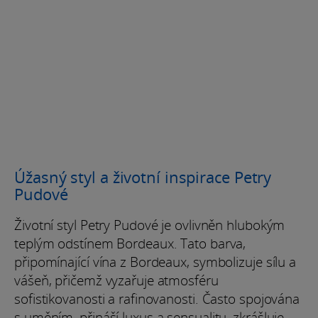
Úžasný styl a životní inspirace Petry
Pudové
Životní styl Petry Pudové je ovlivněn hlubokým
teplým odstínem Bordeaux. Tato barva,
připomínající vína z Bordeaux, symbolizuje sílu a
vášeň, přičemž vyzařuje atmosféru
sofistikovanosti a rafinovanosti. Často spojována
s uměním, přináší luxus a sensualitu, zkrášluje