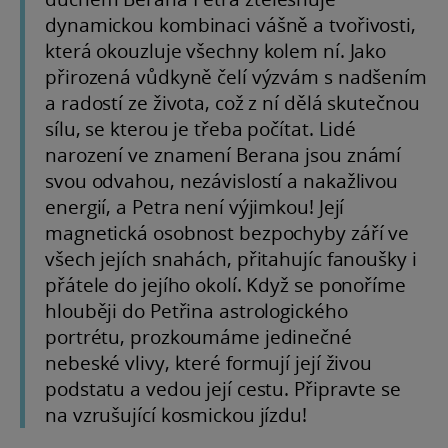
dynamickou kombinaci vášně a tvořivosti,
která okouzluje všechny kolem ní. Jako
přirozená vůdkyně čelí výzvám s nadšením
a radostí ze života, což z ní dělá skutečnou
sílu, se kterou je třeba počítat. Lidé
narození ve znamení Berana jsou známí
svou odvahou, nezávislostí a nakažlivou
energií, a Petra není výjimkou! Její
magnetická osobnost bezpochyby září ve
všech jejích snahách, přitahujíc fanoušky i
přátele do jejího okolí. Když se ponoříme
hlouběji do Petřina astrologického
portrétu, prozkoumáme jedinečné
nebeské vlivy, které formují její živou
podstatu a vedou její cestu. Připravte se
na vzrušující kosmickou jízdu!