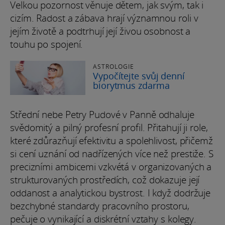
Velkou pozornost věnuje dětem, jak svým, tak i
cizím. Radost a zábava hrají významnou roli v
jejím životě a podtrhují její živou osobnost a
touhu po spojení.
ASTROLOGIE
Vypočítejte svůj denní
biorytmus zdarma
Střední nebe Petry Pudové v Panně odhaluje
svědomitý a pilný profesní profil. Přitahují ji role,
které zdůrazňují efektivitu a spolehlivost, přičemž
si cení uznání od nadřízených více než prestiže. S
precizními ambicemi vzkvétá v organizovaných a
strukturovaných prostředích, což dokazuje její
oddanost a analytickou bystrost. I když dodržuje
bezchybné standardy pracovního prostoru,
pečuje o vynikající a diskrétní vztahy s kolegy.