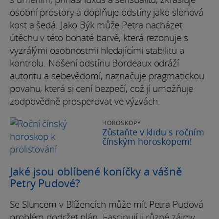
osobní prostory a doplňuje odstíny jako slonová
kost a šedá. Jako Býk může Petra nacházet
útěchu v této bohaté barvě, která rezonuje s
vyzrálými osobnostmi hledajícími stabilitu a
kontrolu. Nošení odstínu Bordeaux odráží
autoritu a sebevědomí, naznačuje pragmatickou
povahu, která si cení bezpečí, což jí umožňuje
zodpovědně prosperovat ve výzvách.
HOROSKOPY
Zůstaňte v klidu s ročním
čínským horoskopem!
Jaké jsou oblíbené koníčky a vášně
Petry Pudové?
Se Sluncem v Blížencích může mít Petra Pudová
problém dodržet plán. Fascinují ji různé zájmy,