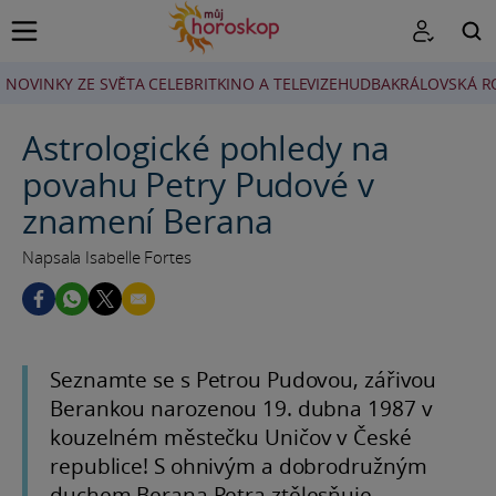
NOVINKY ZE SVĚTA CELEBRIT
KINO A TELEVIZE
HUDBA
KRÁLOVSKÁ R
HLEDAT
Astrologické pohledy na
povahu Petry Pudové v
znamení Berana
Napsala Isabelle Fortes
Seznamte se s Petrou Pudovou, zářivou
Berankou narozenou 19. dubna 1987 v
kouzelném městečku Uničov v České
republice! S ohnivým a dobrodružným
duchem Berana Petra ztělesňuje