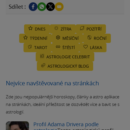
Sdílet :
DNES
ZÍTRA
POZÍTŘÍ
TÝDENNÍ
MĚSÍČNÍ
ROČNÍ
TAROT
ŠTĚSTÍ
LÁSKA
ASTROLOGIE CELEBRIT
ASTROLOGICKÝ BLOG
Nejvíce navštěvované na stránkách
Zde jsou nejpopulárnější horoskopy, články a astro aplikace
na stránkách, ideální příležitost se dozvědět více a bavit se s
astrologií.
Profil Adama Drivera podle