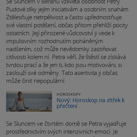
Se Sluncem v Beranu vzkvétá osobnost Petry
Pudové díky jejím iniciativám a osobním snahám.
Ztělesňuje netrpělivost a často upřednostňuje
své vlastní potěšení, občas přitom přehlíží pocity
ostatních. Její přirozené vůdcovství ji vede k
impulsivním rozhodnutím poháněným
nadšením, což může nevědomky zastiňovat
citlivosti kolem ní. Petra věří, že štěstí se získává
tvrdou prací a že jen ti, kdo jsou motivováni, si
zaslouží své odměny. Tato asertivita ji občas
může činit nepopulární.
HOROSKOPY
Nový: Horoskop na zítřek k
přečtení
Se Sluncem ve čtvrtém domě se Petra vyjadřuje
prostřednictvím svých intenzivních emocí. Je