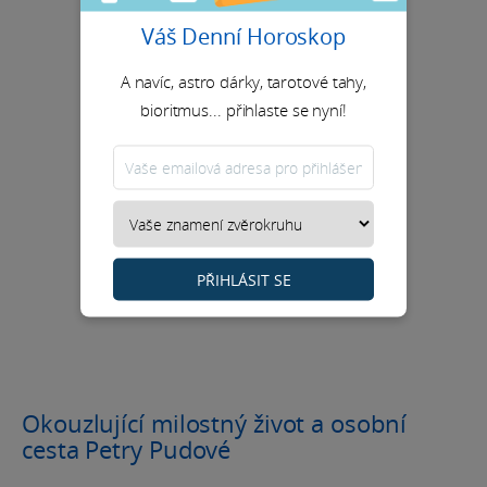
Váš Denní Horoskop
A navíc, astro dárky, tarotové tahy,
bioritmus... přihlaste se nyní!
PŘIHLÁSIT SE
Okouzlující milostný život a osobní
cesta Petry Pudové