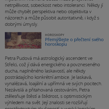
netrpělivost, sobeckost nebo intoleranci. Někdy jí
může chybět perspektiva nebo objektivita v
názorech a může působit autoritativně, i když s
dobrými úmysly.
HOROSKOPY
Přemýšlejte o přečtení svého
horoskopu
Petra Pudová má astrologický ascendent ve
Střelci, což jí dává energického a povzneseného
ducha, naplněného laskavostí, ale někdy
postrádajícího konkrétní ambice. Je laskavá,
vynalézavá, loajální a upřímná ve svých pocitech.
Nezávislá a přitahovaná cestováním, Petra
ztělesňuje štěstí a štědrost, s optimistickým
výhledem na svět. Její znalosti se rozšiřují
prostřednictvím zkušeností a vyniká logickým