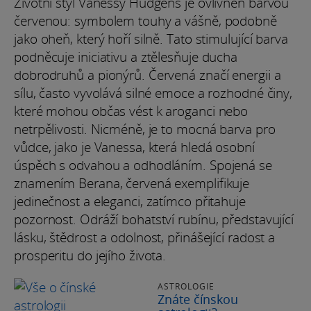
Životní styl Vanessy Hudgens je ovlivněn barvou
červenou: symbolem touhy a vášně, podobně
jako oheň, který hoří silně. Tato stimulující barva
podněcuje iniciativu a ztělesňuje ducha
dobrodruhů a pionýrů. Červená značí energii a
sílu, často vyvolává silné emoce a rozhodné činy,
které mohou občas vést k aroganci nebo
netrpělivosti. Nicméně, je to mocná barva pro
vůdce, jako je Vanessa, která hledá osobní
úspěch s odvahou a odhodláním. Spojená se
znamením Berana, červená exemplifikuje
jedinečnost a eleganci, zatímco přitahuje
pozornost. Odráží bohatství rubínu, představující
lásku, štědrost a odolnost, přinášející radost a
prosperitu do jejího života.
ASTROLOGIE
Znáte čínskou