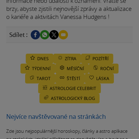
informace nebo události k oznámení. Vraťte se
brzy, abyste zjistili nejnovější zprávy a aktualizace
o kariéře a aktivitách Vanessa Hudgens !
Sdílet :
DNES
ZÍTRA
POZÍTŘÍ
TÝDENNÍ
MĚSÍČNÍ
ROČNÍ
TAROT
ŠTĚSTÍ
LÁSKA
ASTROLOGIE CELEBRIT
ASTROLOGICKÝ BLOG
Nejvíce navštěvované na stránkách
Zde jsou nejpopulárnější horoskopy, články a astro aplikace