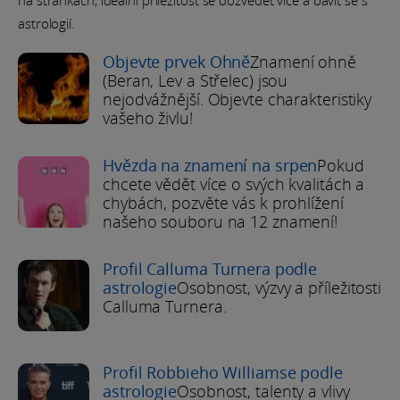
na stránkách, ideální příležitost se dozvědět více a bavit se s
astrologií.
Objevte prvek Ohně
Znamení ohně
(Beran, Lev a Střelec) jsou
nejodvážnější. Objevte charakteristiky
vašeho živlu!
Hvězda na znamení na srpen
Pokud
chcete vědět více o svých kvalitách a
chybách, pozvěte vás k prohlížení
našeho souboru na 12 znamení!
Profil Calluma Turnera podle
astrologie
Osobnost, výzvy a příležitosti
Calluma Turnera.
Profil Robbieho Williamse podle
astrologie
Osobnost, talenty a vlivy