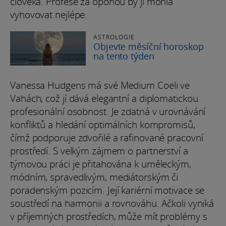
člověka. Profese za oponou by jí mohla
vyhovovat nejlépe.
ASTROLOGIE
Objevte měsíční horoskop
na tento týden
Vanessa Hudgens má své Medium Coeli ve
Vahách, což jí dává elegantní a diplomatickou
profesionální osobnost. Je zdatná v urovnávání
konfliktů a hledání optimálních kompromisů,
čímž podporuje zdvořilé a rafinované pracovní
prostředí. S velkým zájmem o partnerství a
týmovou práci je přitahována k uměleckým,
módním, spravedlivým, mediátorským či
poradenským pozicím. Její kariérní motivace se
soustředí na harmonii a rovnováhu. Ačkoli vyniká
v příjemných prostředích, může mít problémy s