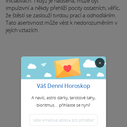
iniciativách. I když je nadšená, může být
impulzivní a někdy přehlíží pocity ostatních, věříc,
že štěstí se zaslouží tvrdou prací a odhodláním.
Tato asertivnost může vést k nedorozuměním v
jejích vztazích.
×
Váš Denní Horoskop
A navíc, astro dárky, tarotové tahy,
bioritmus... přihlaste se nyní!