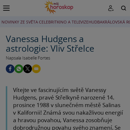
NOVINKY ZE SVĚTA CELEBRIT
KINO A TELEVIZE
HUDBA
KRÁLOVSKÁ R
HLEDAT
Vanessa Hudgens a
astrologie: Vliv Střelce
Napsala Isabelle Fortes
Vítejte ve fascinujícím světě Vanessy
Hudgens, pravé Střelkyně narozené 14.
prosince 1988 v slunečném městě Salinas
v Kalifornii! Známá svou nakažlivou energií
a hravou povahou, Vanessa zosobňuje
dobrodružnou povahu svého znamení. Se