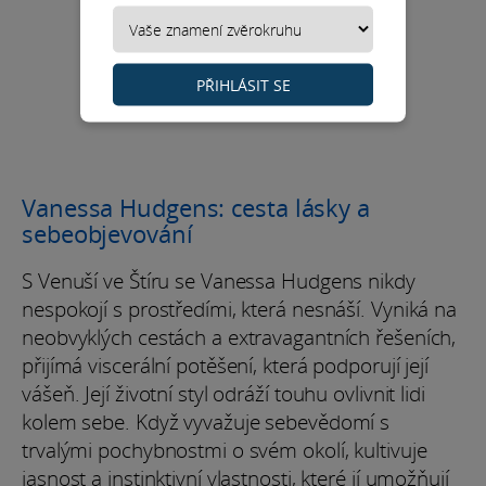
PŘIHLÁSIT SE
Vanessa Hudgens: cesta lásky a
sebeobjevování
S Venuší ve Štíru se Vanessa Hudgens nikdy
nespokojí s prostředími, která nesnáší. Vyniká na
neobvyklých cestách a extravagantních řešeních,
přijímá viscerální potěšení, která podporují její
vášeň. Její životní styl odráží touhu ovlivnit lidi
kolem sebe. Když vyvažuje sebevědomí s
trvalými pochybnostmi o svém okolí, kultivuje
jasnost a instinktivní vlastnosti, které jí umožňují