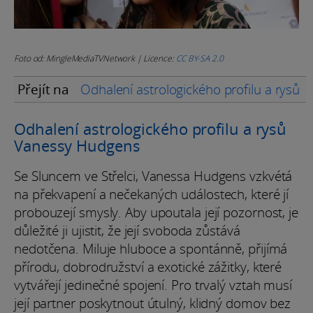
Foto od: MingleMediaTVNetwork | Licence:
CC BY-SA 2.0
Přejít na
Odhalení astrologického profilu a rysů
Odhalení astrologického profilu a rysů
Vanessy Hudgens
Se Sluncem ve Střelci, Vanessa Hudgens vzkvétá
na překvapení a nečekaných událostech, které jí
probouzejí smysly. Aby upoutala její pozornost, je
důležité ji ujistit, že její svoboda zůstává
nedotčena. Miluje hluboce a spontánně, přijímá
přírodu, dobrodružství a exotické zážitky, které
vytvářejí jedinečné spojení. Pro trvalý vztah musí
její partner poskytnout útulný, klidný domov bez