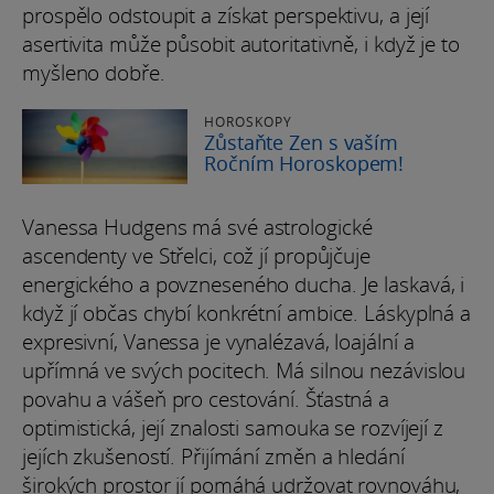
prospělo odstoupit a získat perspektivu, a její
asertivita může působit autoritativně, i když je to
myšleno dobře.
HOROSKOPY
Zůstaňte Zen s vaším
Ročním Horoskopem!
Vanessa Hudgens má své astrologické
ascendenty ve Střelci, což jí propůjčuje
energického a povzneseného ducha. Je laskavá, i
když jí občas chybí konkrétní ambice. Láskyplná a
expresivní, Vanessa je vynalézavá, loajální a
upřímná ve svých pocitech. Má silnou nezávislou
povahu a vášeň pro cestování. Šťastná a
optimistická, její znalosti samouka se rozvíjejí z
jejích zkušeností. Přijímání změn a hledání
širokých prostor jí pomáhá udržovat rovnováhu,