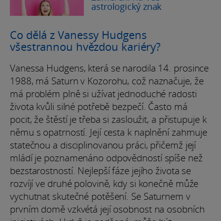
astrologický znak
Co dělá z Vanessy Hudgens
všestrannou hvězdou kariéry?
Vanessa Hudgens, která se narodila 14. prosince
1988, má Saturn v Kozorohu, což naznačuje, že
má problém plně si užívat jednoduché radosti
života kvůli silné potřebě bezpečí. Často má
pocit, že štěstí je třeba si zasloužit, a přistupuje k
němu s opatrností. Její cesta k naplnění zahrnuje
statečnou a disciplinovanou práci, přičemž její
mládí je poznamenáno odpovědností spíše než
bezstarostností. Nejlepší fáze jejího života se
rozvíjí ve druhé polovině, kdy si konečně může
vychutnat skutečné potěšení. Se Saturnem v
prvním domě vzkvétá její osobnost na osobních