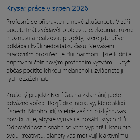
Krysa: práce v srpen 2026
Profesně se připravte na nové zkušenosti. V září
budete hrát zvědavého objevitele, zkoumat různé
možnosti a realizovat projekty, které jste dříve
odkládali kvůli nedostatku času. Ve vašem
pracovním prostředí je cítit harmonii. Jste klidní a
připraveni čelit novým profesním výzvám. I když
občas pocítíte lehkou melancholii, zvládnete ji
rychle zažehnat.
Zrušený projekt? Není čas na zklamání, jdete
odvážně vpřed. Rozjíždíte iniciativy, které sklidí
úspěch. Mnoho lidí, včetně vašich blízkých, vás
povzbuzuje, abyste vytrvali a dosáhli svých cílů.
Odpovědnost a snaha se vám vyplatí! Ukazujete
svou kreativitu, planety vás motivují k aktivnímu