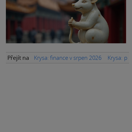
Přejít na
Krysa: finance v srpen 2026
Krysa: pr