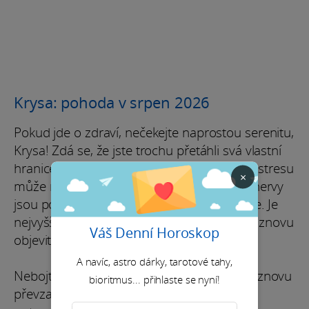
Krysa: pohoda v srpen 2026
Pokud jde o zdraví, nečekejte naprostou serenitu,
Krysa! Zdá se, že jste trochu přetáhli svá vlastní
hranice a teď to začínáte cítit! Příliš mnoho stresu
×
může negativně ovlivnit vaši náladu. Vaše nervy
jsou pod tlakem a energie se zdá, že slábne. Je
nejvyšší čas vzít se do péče, uklidnit mysl a znovu
Váš Denní Horoskop
objevit svůj lesk.
A navíc, astro dárky, tarotové tahy,
Nebojte se, máte všechny nástroje, abyste znovu
bioritmus... přihlaste se nyní!
převzali kontrolu. Začněte tím, že přijmete