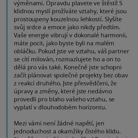
výměnami. Opravdu plavete ve štěstí! S
klidnou myslí prožíváte vztahy, které jsou
prostoupeny kouzelnou lehkostí. Slyšíte
svůj srdce a emoce jako nikdy předtím.
Vaše energie vibrují v dokonalé harmonii,
máte pocit, jako byste byli na malém
obláčku. Pokud jste ve vztahu, váš partner
se cítí milován, rozmazlujete ho a on to
dělá pro vás také. Konečně jste schopni
začít plánovat společné projekty bez obav
z reakcí druhého. Jste přesvědčeni, že
úpravy a změny, které jste nedávno
provedli pro blaho vašeho vztahu, se
vyplatí v dlouhodobém horizontu.
Mezi vámi není žádné napětí, jen
jednoduchost a okamžiky čistého klidu.