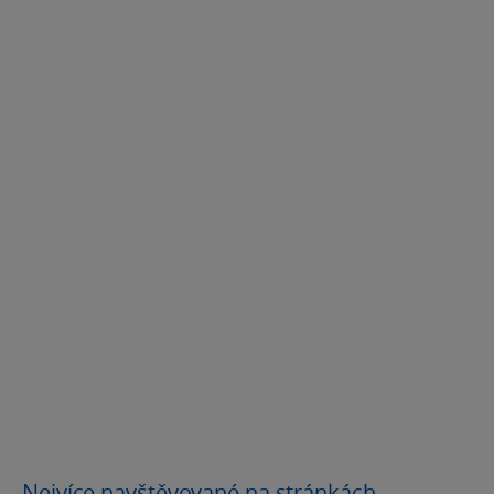
Nejvíce navštěvované na stránkách