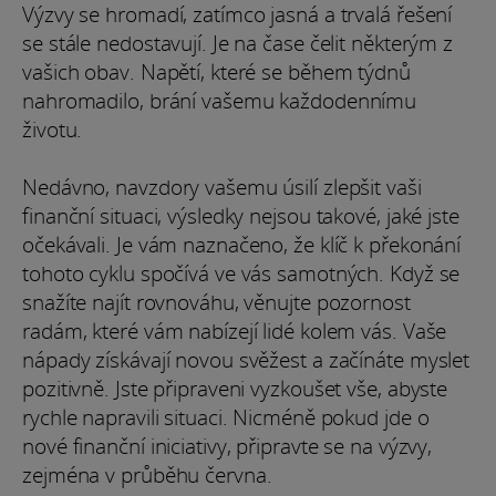
Výzvy se hromadí, zatímco jasná a trvalá řešení
se stále nedostavují. Je na čase čelit některým z
vašich obav. Napětí, které se během týdnů
nahromadilo, brání vašemu každodennímu
životu.
Nedávno, navzdory vašemu úsilí zlepšit vaši
finanční situaci, výsledky nejsou takové, jaké jste
očekávali. Je vám naznačeno, že klíč k překonání
tohoto cyklu spočívá ve vás samotných. Když se
snažíte najít rovnováhu, věnujte pozornost
radám, které vám nabízejí lidé kolem vás. Vaše
nápady získávají novou svěžest a začínáte myslet
pozitivně. Jste připraveni vyzkoušet vše, abyste
rychle napravili situaci. Nicméně pokud jde o
nové finanční iniciativy, připravte se na výzvy,
zejména v průběhu června.