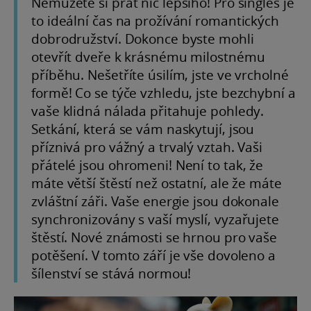
Nemůžete si přát nic lepšího! Pro singles je
to ideální čas na prožívání romantických
dobrodružství. Dokonce byste mohli
otevřít dveře k krásnému milostnému
příběhu. Nešetříte úsilím, jste ve vrcholné
formě! Co se týče vzhledu, jste bezchybní a
vaše klidná nálada přitahuje pohledy.
Setkání, která se vám naskytují, jsou
příznivá pro vážný a trvalý vztah. Vaši
přátelé jsou ohromeni! Není to tak, že
máte větší štěstí než ostatní, ale že máte
zvláštní záři. Vaše energie jsou dokonale
synchronizovány s vaší myslí, vyzařujete
štěstí. Nové známosti se hrnou pro vaše
potěšení. V tomto září je vše dovoleno a
šílenství se stává normou!