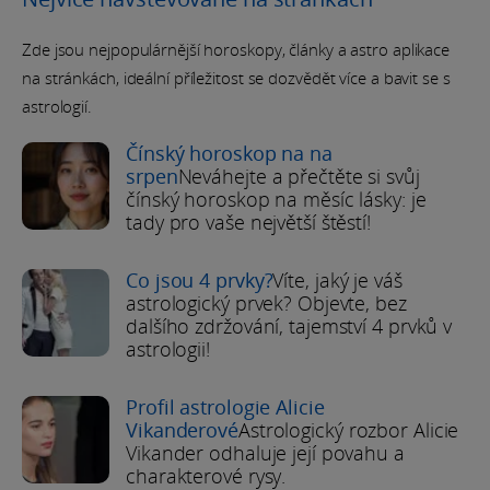
Zde jsou nejpopulárnější horoskopy, články a astro aplikace
na stránkách, ideální příležitost se dozvědět více a bavit se s
astrologií.
Čínský horoskop na na
srpen
Neváhejte a přečtěte si svůj
čínský horoskop na měsíc lásky: je
tady pro vaše největší štěstí!
Co jsou 4 prvky?
Víte, jaký je váš
astrologický prvek? Objevte, bez
dalšího zdržování, tajemství 4 prvků v
astrologii!
Profil astrologie Alicie
Vikanderové
Astrologický rozbor Alicie
Vikander odhaluje její povahu a
charakterové rysy.