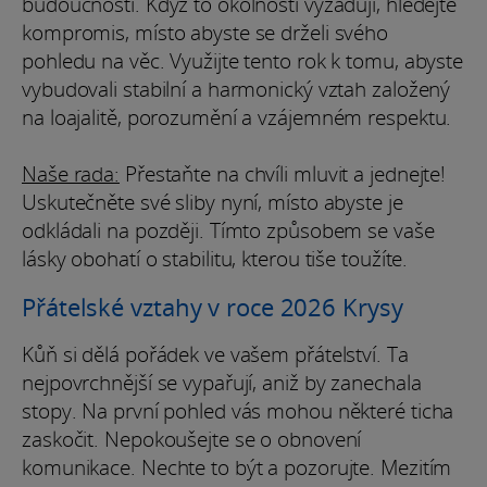
budoucnosti. Když to okolnosti vyžadují, hledejte
kompromis, místo abyste se drželi svého
pohledu na věc. Využijte tento rok k tomu, abyste
vybudovali stabilní a harmonický vztah založený
na loajalitě, porozumění a vzájemném respektu.
Naše rada:
Přestaňte na chvíli mluvit a jednejte!
Uskutečněte své sliby nyní, místo abyste je
odkládali na později. Tímto způsobem se vaše
lásky obohatí o stabilitu, kterou tiše toužíte.
Přátelské vztahy v roce 2026 Krysy
Kůň si dělá pořádek ve vašem přátelství. Ta
nejpovrchnější se vypařují, aniž by zanechala
stopy. Na první pohled vás mohou některé ticha
zaskočit. Nepokoušejte se o obnovení
komunikace. Nechte to být a pozorujte. Mezitím