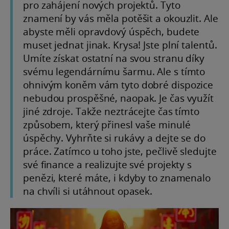
pro zahájení nových projektů. Tyto
znamení by vás měla potěšit a okouzlit. Ale
abyste měli opravdový úspěch, budete
muset jednat jinak. Krysa! Jste plní talentů.
Umíte získat ostatní na svou stranu díky
svému legendárnímu šarmu. Ale s tímto
ohnivým koněm vám tyto dobré dispozice
nebudou prospěšné, naopak. Je čas využít
jiné zdroje. Takže neztrácejte čas tímto
způsobem, který přinesl vaše minulé
úspěchy. Vyhrňte si rukávy a dejte se do
práce. Zatímco u toho jste, pečlivě sledujte
své finance a realizujte své projekty s
penězi, které máte, i kdyby to znamenalo
na chvíli si utáhnout opasek.