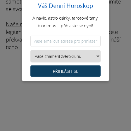
samotě se sebou samým. Při tom se seznámíte
Váš Denní Horoskop
se svou hlubokou podstatou.
A navíc, astro dárky, tarotové tahy,
Naše rada:
Samota vás může děsit, což je
bioritmus... přihlaste se nyní!
legitimní, ale zkuste občas zůstat sami. Budete
překvapeni nečekanými výhodami, které přináší
ticho.
PŘIHLÁSIT SE