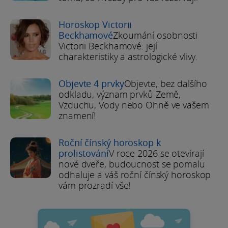
Horoskop Victorii
Beckhamové
Zkoumání osobnosti
Victorii Beckhamové: její
charakteristiky a astrologické vlivy.
Objevte 4 prvky
Objevte, bez dalšího
odkladu, význam prvků Země,
Vzduchu, Vody nebo Ohně ve vašem
znamení!
Roční čínský horoskop k
prolistování
V roce 2026 se otevírají
nové dveře, budoucnost se pomalu
odhaluje a váš roční čínský horoskop
vám prozradí vše!