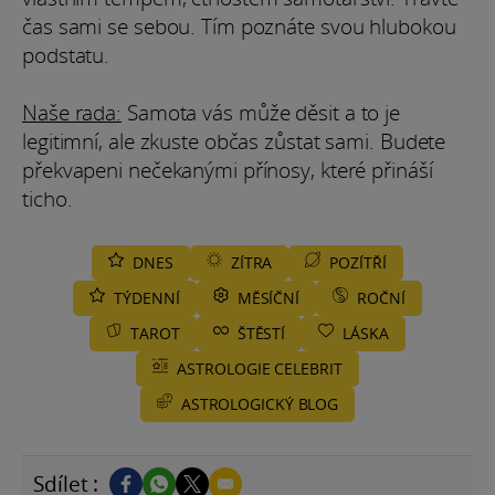
čas sami se sebou. Tím poznáte svou hlubokou
podstatu.
Naše rada:
Samota vás může děsit a to je
legitimní, ale zkuste občas zůstat sami. Budete
překvapeni nečekanými přínosy, které přináší
ticho.
DNES
ZÍTRA
POZÍTŘÍ
TÝDENNÍ
MĚSÍČNÍ
ROČNÍ
TAROT
ŠTĚSTÍ
LÁSKA
ASTROLOGIE CELEBRIT
ASTROLOGICKÝ BLOG
Sdílet :