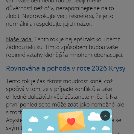
vám vaše děti nebo rodiče dělají méně
důvěrností než dřív, nezapomínejte se na to
zlobit. Neprovokujte věci, řekněte si, že je to
normální a respektujte jejich názor.
Naše rada:
Tento rok je nejlepší taktikou nemít
žádnou taktiku. Tímto způsobem budou vaše
rodinné vztahy klidnější a mnohem obohacující.
Rovnováha a pohoda v roce 2026 Krysy
Tento rok je čas zkrotit moudrost koně, což
spočívá v tom, že v případě konfliktů a také
ohledně důležitých věcí zůstanete mlčení. Na
první pohled se to může zdát jako nemožné, ale
s trochou tréninku byste to měli zvládnout.
×
Abyste tohoto malého zázraku dosáhli, učte se
svým tempem cnosti samoty. Trávte čas o