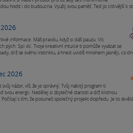
budou hodit i do budoucna. Využij svou paměť. Teď jsi citlivější k 
c 2026
hlivé informace. Máš pravdu, když si dáš pauzu. Víc
pých. Spi víc. Tvoje kreativní intuice ti pomůže vyvázat se
pady, drž se svého instinktu, a hned uvidíš mnohem jasněji, co d
nec 2026
 svůj názor, víš, že je správný. Tvůj nabitý program ti
iď svou energii. Nedělej si zbytečné starosti a drž klidnou
 Počítají s tím, že posuneš společný projekt dopředu. Je to skvěl