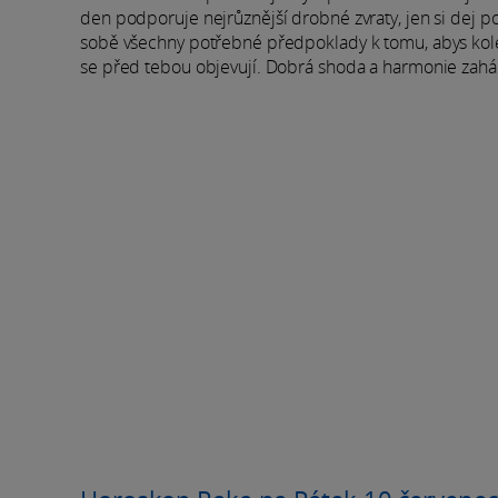
den podporuje nejrůznější drobné zvraty, jen si dej p
sobě všechny potřebné předpoklady k tomu, abys kolem
se před tebou objevují. Dobrá shoda a harmonie zaháně