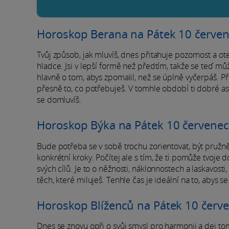
Horoskop Berana na Pátek 10 červe
Tvůj způsob, jak mluvíš, dnes přitahuje pozornost a o
hladce. Jsi v lepší formě než předtím, takže se teď můž
hlavně o tom, abys zpomalil, než se úplně vyčerpáš. Přes
přesně to, co potřebuješ. V tomhle období ti dobré a
se domluvíš.
Horoskop Býka na Pátek 10 červene
Bude potřeba se v sobě trochu zorientovat, být pružněj
konkrétní kroky. Počítej ale s tím, že ti pomůže tvoje
svých cílů. Je to o něžnosti, náklonnostech a laskavosti, 
těch, které miluješ. Tenhle čas je ideální na to, abys se
Horoskop Blíženců na Pátek 10 červ
Dnes se znovu opři o svůj smysl pro harmonii a dej tom