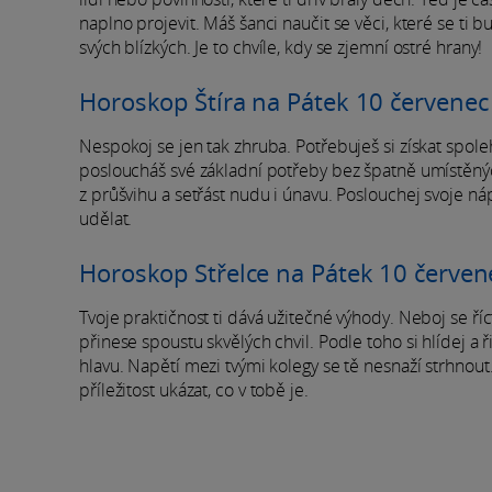
naplno projevit. Máš šanci naučit se věci, které se ti 
svých blízkých. Je to chvíle, kdy se zjemní ostré hrany!
Horoskop Štíra na Pátek 10 červene
Nespokoj se jen tak zhruba. Potřebuješ si získat spole
posloucháš své základní potřeby bez špatně umístěných 
z průšvihu a setřást nudu i únavu. Poslouchej svoje ná
udělat.
Horoskop Střelce na Pátek 10 červe
Tvoje praktičnost ti dává užitečné výhody. Neboj se říct
přinese spoustu skvělých chvil. Podle toho si hlídej a ř
hlavu. Napětí mezi tvými kolegy se tě nesnaží strhnout.
příležitost ukázat, co v tobě je.