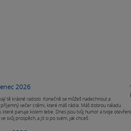
venec 2026
kají tě krásné radosti. Konečně se můžeš nadechnout a
zuj příjemný večer s těmi, které máš rád/a. Máš dobrou náladu
, které panuje kolem tebe. Dnes jsou tvůj humor a tvoje otevřeno
 ve svůj prospěch, a jít si po svém, jak chceš.