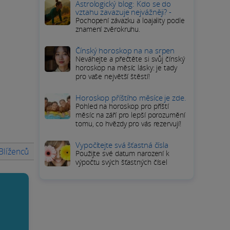
Astrologický blog: Kdo se do
vztahu zavazuje nejvážněji? -
Pochopení závazku a loajality podle
znamení zvěrokruhu.
Čínský horoskop na na srpen
Neváhejte a přečtěte si svůj čínský
horoskop na měsíc lásky: je tady
pro vaše největší štěstí!
Horoskop příštího měsíce je zde.
Pohled na horoskop pro příští
měsíc na září pro lepší porozumění
tomu, co hvězdy pro vás rezervují!
Vypočítejte svá šťastná čísla
líženců na Pátek 10 červenec 2026
Horoskop Raka na Pátek 
Použijte své datum narození k
výpočtu svých šťastných čísel