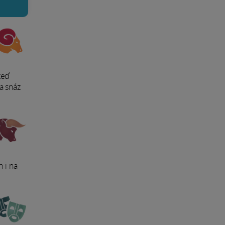
teď
a snáz
h i na