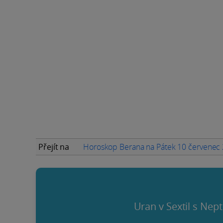
Přejít na
Horoskop Berana na Pátek 10 červenec
Uran v Sextil s Nep