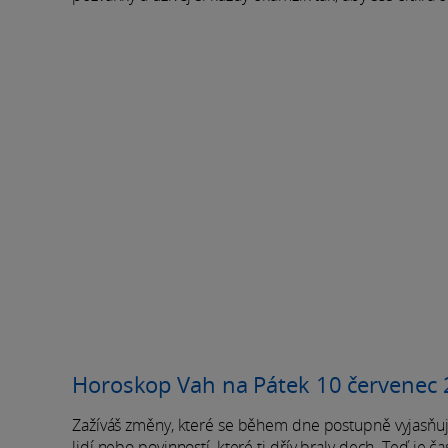
Horoskop Vah na Pátek 10 červenec
Zažíváš změny, které se během dne postupně vyjasňují
lidí nebo povinností, které ti dřív braly dech. Teď je ča