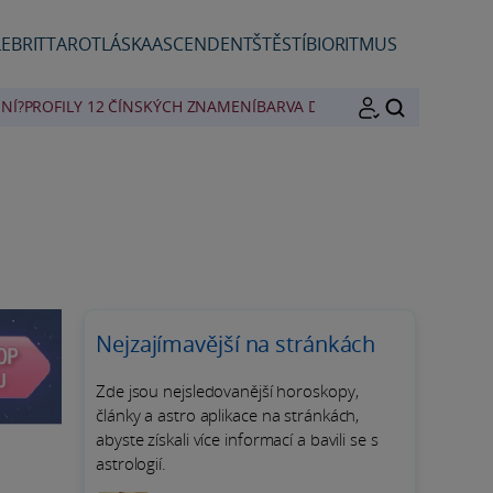
EBRIT
TAROT
LÁSKA
ASCENDENT
ŠTĚSTÍ
BIORITMUS
NÍ?
PROFILY 12 ČÍNSKÝCH ZNAMENÍ
BARVA DNE
HLEDAT
Nejzajímavější na stránkách
Zde jsou nejsledovanější horoskopy,
články a astro aplikace na stránkách,
abyste získali více informací a bavili se s
astrologií.