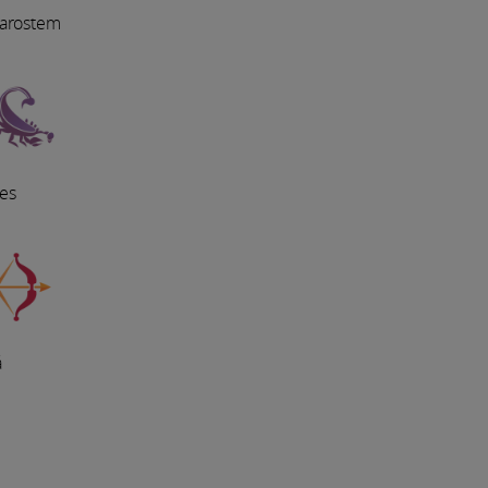
starostem
nes
á