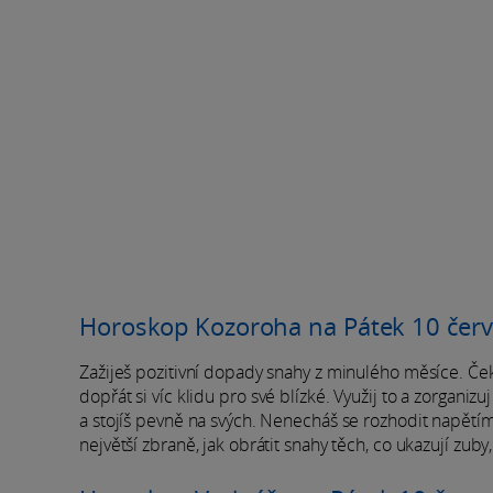
Horoskop Kozoroha na Pátek 10 čer
Zažiješ pozitivní dopady snahy z minulého měsíce. Če
dopřát si víc klidu pro své blízké. Využij to a zorgani
a stojíš pevně na svých. Nenecháš se rozhodit napětím
největší zbraně, jak obrátit snahy těch, co ukazují zuby,