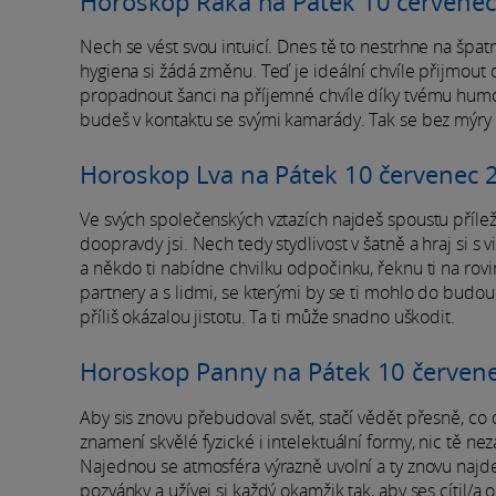
Horoskop Raka na Pátek 10 červene
Nech se vést svou intuicí. Dnes tě to nestrhne na špatno
hygiena si žádá změnu. Teď je ideální chvíle přijmout 
propadnout šanci na příjemné chvíle díky tvému humo
budeš v kontaktu se svými kamarády. Tak se bez mýry
Horoskop Lva na Pátek 10 červenec 
Ve svých společenských vztazích najdeš spoustu příleži
doopravdy jsi. Nech tedy stydlivost v šatně a hraj si s
a někdo ti nabídne chvilku odpočinku, řeknu ti na rovi
partnery a s lidmi, se kterými by se ti mohlo do budou
příliš okázalou jistotu. Ta ti může snadno uškodit.
Horoskop Panny na Pátek 10 červen
Aby sis znovu přebudoval svět, stačí vědět přesně, co
znamení skvělé fyzické i intelektuální formy, nic tě ne
Najednou se atmosféra výrazně uvolní a ty znovu najdeš 
pozvánky a užívej si každý okamžik tak, aby ses cítil/a