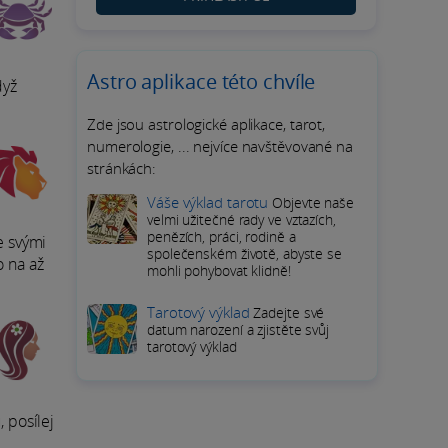
Astro aplikace této chvíle
dyž
Zde jsou astrologické aplikace, tarot,
numerologie, ... nejvíce navštěvované na
stránkách:
Váše výklad tarotu
Objevte naše
velmi užitečné rady ve vztazích,
penězích, práci, rodině a
e svými
společenském životě, abyste se
o na až
mohli pohybovat klidně!
Tarotový výklad
Zadejte své
datum narození a zjistěte svůj
tarotový výklad
 posílej