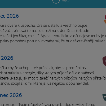
Neptun
nec 2026
tevírá dveře k úspěchu. Drž se detailů a všechno půjde
eš začít věnovat tomu, co ti leží na srdci. Dnes to bude
taň si jen říkat, co cítíš. Vyznat svou lásku a dát najevo touhy je 
spekty pomohou posunout vztahy tak, že budeš otevřeněji mluvit 
c 2026
ší a chytře uchopit své přání tak, aby se proměnilo v
 dobrá nálada a energie, díky kterým půjdeš dál a dosáhneš
které ukazují, jak moc ti záleží na tvých blízkých, na tvých přátelíc
 znovu spojil s lidmi, které jsi už nějakou dobu neviděl.
enec 2026
u prostor. Tvoje přátelské vztahy se budou rozvíjet. Tento