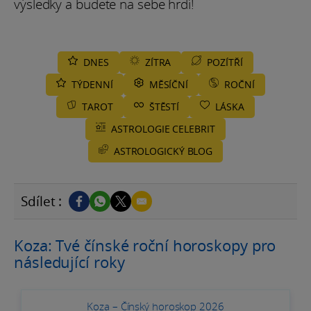
výsledky a budete na sebe hrdí!
DNES
ZÍTRA
POZÍTŘÍ
TÝDENNÍ
MĚSÍČNÍ
ROČNÍ
TAROT
ŠTĚSTÍ
LÁSKA
ASTROLOGIE CELEBRIT
ASTROLOGICKÝ BLOG
Sdílet :
Koza: Tvé čínské roční horoskopy pro
následující roky
Koza – Čínský horoskop 2026