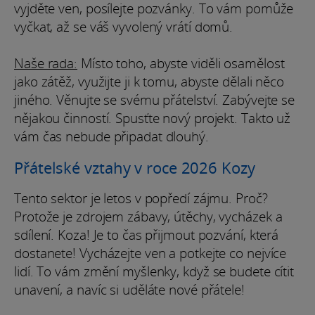
vyjděte ven, posílejte pozvánky. To vám pomůže
vyčkat, až se váš vyvolený vrátí domů.
Naše rada:
Místo toho, abyste viděli osamělost
jako zátěž, využijte ji k tomu, abyste dělali něco
jiného. Věnujte se svému přátelství. Zabývejte se
nějakou činností. Spusťte nový projekt. Takto už
vám čas nebude připadat dlouhý.
Přátelské vztahy v roce 2026 Kozy
Tento sektor je letos v popředí zájmu. Proč?
Protože je zdrojem zábavy, útěchy, vycházek a
sdílení. Koza! Je to čas přijmout pozvání, která
dostanete! Vycházejte ven a potkejte co nejvíce
lidí. To vám změní myšlenky, když se budete cítit
unavení, a navíc si uděláte nové přátele!