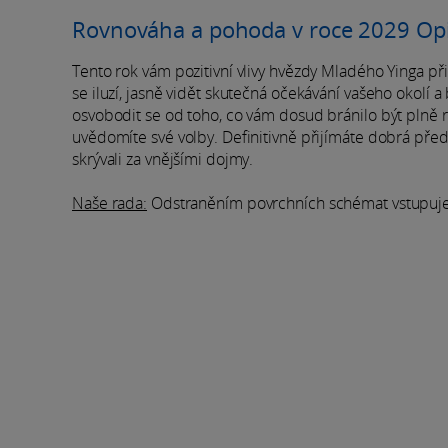
Rovnováha a pohoda v roce 2029 Op
Tento rok vám pozitivní vlivy hvězdy Mladého Yinga p
se iluzí, jasně vidět skutečná očekávání vašeho okolí 
osvobodit se od toho, co vám dosud bránilo být plně roz
uvědomíte své volby. Definitivně přijímáte dobrá předse
skrývali za vnějšími dojmy.
Naše rada:
Odstraněním povrchních schémat vstupujete