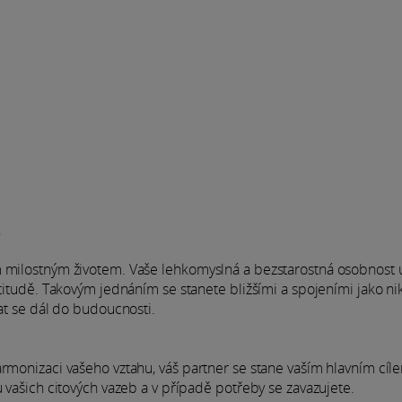
e
m milostným životem. Vaše lehkomyslná a bezstarostná osobnost 
ttitudě. Takovým jednáním se stanete bližšími a spojeními jako ni
vat se dál do budoucnosti.
armonizaci vašeho vztahu, váš partner se stane vaším hlavním cíl
u vašich citových vazeb a v případě potřeby se zavazujete.