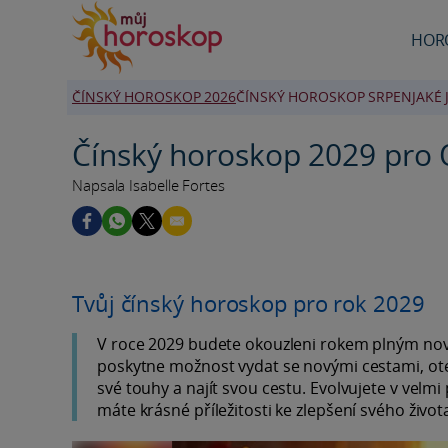
HOR
ČÍNSKÝ HOROSKOP 2026
ČÍNSKÝ HOROSKOP SRPEN
JAKÉ
Čínský horoskop 2029 pro 
Napsala Isabelle Fortes
Tvůj čínský horoskop pro rok 2029
V roce 2029 budete okouzleni rokem plným novin
poskytne možnost vydat se novými cestami, ot
své touhy a najít svou cestu. Evolvujete v velm
máte krásné příležitosti ke zlepšení svého života