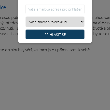
ice
řinesou potřebu spravedlnosti, rovnováhy a jasnosti. Pomohou vám
a být především upřímní vůči sobě. Máte všechny šance na vítězstv
vinutí. Tak se budete cítit lépe ve své kůži a ve svém životě a pl
vzetí, abyste se ukázali takoví, jací skutečně jste, aniž byste se 
PŘIHLÁSIT SE
 do hloubky věcí, zatímco jste upřímní sami k sobě.