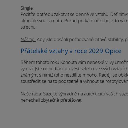
Single:
Pocítíte potřebu zakotvit se denně ve vztahu. Definitiv
ukončili svou samotu. Pokud potkáte někoho, kdo vám 
střechu.
Náš tip:
Aby jste dosáhli požadované citové stability, 
Přátelské vztahy v roce 2029 Opice
Během tohoto roku Kohouta vám nebeské vlivy umožní vid
vymizí. Jste odhodláni provést selekci ve svých vztazích
známým, s nimiž toho nesdílíte mnoho. Raději se obk
soustředit se na to podstatné a vyhnout se rozptylování
Naše rada:
Sázejte výhradně na autenticitu vašich vaz
nenechali zbytečně přetěžovat.