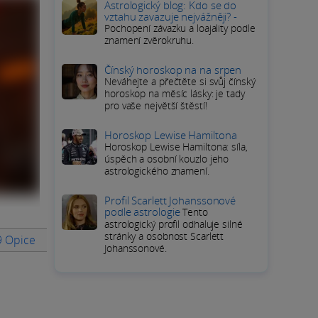
Astrologický blog: Kdo se do
vztahu zavazuje nejvážněji? -
Pochopení závazku a loajality podle
znamení zvěrokruhu.
Čínský horoskop na na srpen
Neváhejte a přečtěte si svůj čínský
horoskop na měsíc lásky: je tady
pro vaše největší štěstí!
Horoskop Lewise Hamiltona
Horoskop Lewise Hamiltona: síla,
úspěch a osobní kouzlo jeho
astrologického znamení.
Profil Scarlett Johanssonové
podle astrologie
Tento
astrologický profil odhaluje silné
stránky a osobnost Scarlett
9 Opice
Rodinný život v roce 2029 Opice
Rovnováha a pohod
Johanssonové.