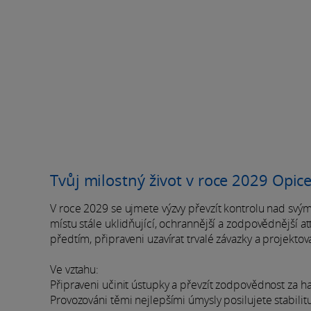
Tvůj milostný život v roce 2029 Opic
V roce 2029 se ujmete výzvy převzít kontrolu nad svý
místu stále uklidňující, ochrannější a zodpovědnější a
předtím, připraveni uzavírat trvalé závazky a projekto
Ve vztahu:
Připraveni učinit ústupky a převzít zodpovědnost za h
Provozováni těmi nejlepšími úmysly posilujete stabilit