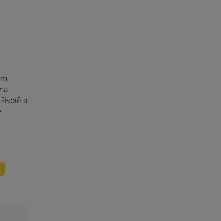
ám
 na
 životě a
e