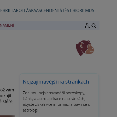
EBRIT
TAROT
LÁSKA
ASCENDENT
ŠTĚSTÍ
BIORITMUS
ZNAMENÍ
HLEDAT
Nejzajímavější na stránkách
 což vám
Zde jsou nejsledovanější horoskopy,
okojit
články a astro aplikace na stránkách,
é sféře,
abyste získali více informací a bavili se s
astrologií.