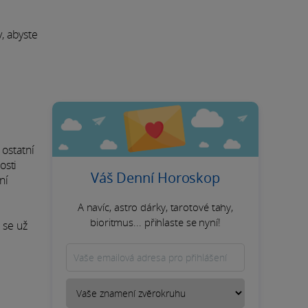
y, abyste
 ostatní
osti
Váš Denní Horoskop
ní
A navíc, astro dárky, tarotové tahy,
bioritmus... přihlaste se nyní!
 se už