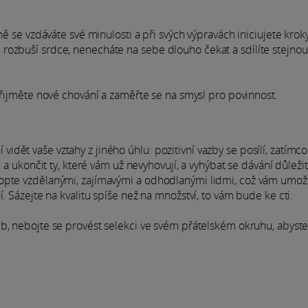
ně se vzdáváte své minulosti a při svých výpravách iniciujete krok
rozbuší srdce, nenecháte na sebe dlouho čekat a sdílíte stejnou
přijměte nové chování a zaměřte se na smysl pro povinnost.
ět vaše vztahy z jiného úhlu: pozitivní vazby se posílí, zatímco
 a ukončit ty, které vám už nevyhovují, a vyhýbat se dávání důležit
lopte vzdělanými, zajímavými a odhodlanými lidmi, což vám umož
. Sázejte na kvalitu spíše než na množství, to vám bude ke cti.
eb, nebojte se provést selekci ve svém přátelském okruhu, abyste