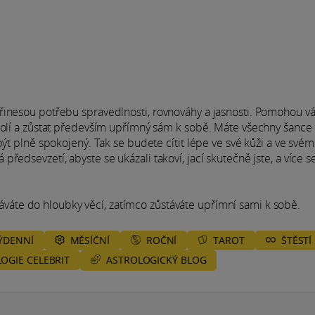
řinesou potřebu spravedlnosti, rovnováhy a jasnosti. Pomohou v
okolí a zůstat především upřímný sám k sobě. Máte všechny šance
ýt plně spokojený. Tak se budete cítit lépe ve své kůži a ve svém
edsevzetí, abyste se ukázali takoví, jací skutečně jste, a více s
áte do hloubky věcí, zatímco zůstáváte upřímní sami k sobě.
ÝDENNÍ
MĚSÍČNÍ
ROČNÍ
TAROT
ŠTĚSTÍ
ASTROLOGICKÝ BLOG
OGIE CELEBRIT