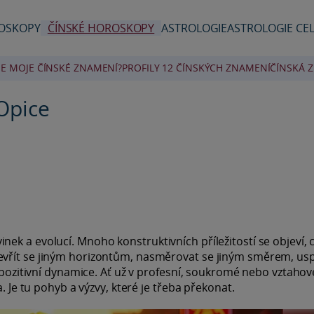
OSKOPY
ČÍNSKÉ HOROSKOPY
ASTROLOGIE
ASTROLOGIE CEL
 JE MOJE ČÍNSKÉ ZNAMENÍ?
PROFILY 12 ČÍNSKÝCH ZNAMENÍ
ČÍNSKÁ 
Opice
ek a evolucí. Mnoho konstruktivních příležitostí se objeví,
evřít se jiným horizontům, nasměrovat se jiným směrem, usp
i pozitivní dynamice. Ať už v profesní, soukromé nebo vztahov
. Je tu pohyb a výzvy, které je třeba překonat.