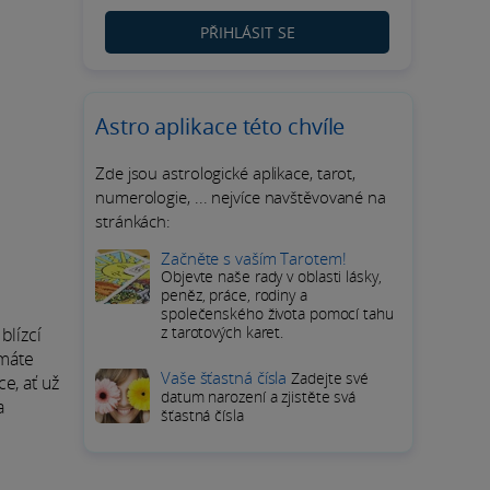
PŘIHLÁSIT SE
Astro aplikace této chvíle
Zde jsou astrologické aplikace, tarot,
numerologie, ... nejvíce navštěvované na
stránkách:
Začněte s vaším Tarotem!
Objevte naše rady v oblasti lásky,
peněz, práce, rodiny a
společenského života pomocí tahu
z tarotových karet.
blízcí
 máte
Vaše šťastná čísla
Zadejte své
e, ať už
datum narození a zjistěte svá
a
šťastná čísla