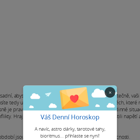
×
sadní, abyste se více zapojili do své rodinné sféry. Skutečně, vaši 
síte tedy udělat vše pro zajištění pohody a komfortu těch, které
asně je pravděpodobné, že se budete muset chopit rodinné situac
Váš Denní Horoskop
kty. Hrajete roli rozhodčího a garanta, abyste rozpustili napětí 
A navíc, astro dárky, tarotové tahy,
bioritmus... přihlaste se nyní!
dobí jsou nutné ujasnění a přítomnost ve vaší domácnosti.