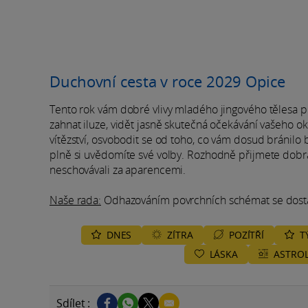
Duchovní cesta v roce 2029 Opice
Tento rok vám dobré vlivy mladého jingového tělesa p
zahnat iluze, vidět jasně skutečná očekávání vašeho 
vítězství, osvobodit se od toho, co vám dosud bránilo b
plně si uvědomíte své volby. Rozhodně přijmete dobrá př
neschovávali za aparencemi.
Naše rada:
Odhazováním povrchních schémat se dostáv
DNES
ZÍTRA
POZÍTŘÍ
T
LÁSKA
ASTROL
Sdílet :