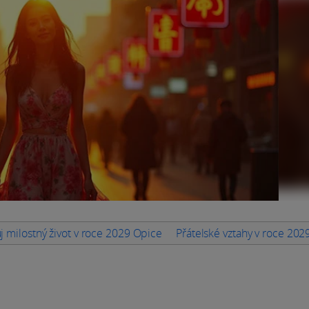
j milostný život v roce 2029 Opice
Přátelské vztahy v roce 202