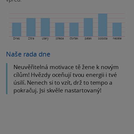
Dnes
Zítra
úterý
středa
čtvrtek
pátek
sobota
neděle
Naše rada dne
Neuvěřitelná motivace tě žene k novým
cílům! Hvězdy oceňují tvou energii i tvé
úsilí. Nenech si to vzít, drž to tempo a
pokračuj. Jsi skvěle nastartovaný!