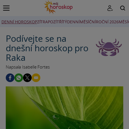
DENNÍ HOROSKOP
ZÍTRA
POZÍTŘÍ
TÝDENNÍ
MĚSÍČNÍ
ROČNÍ 2026
MĚSÍ
HLEDAT
Podívejte se na
dnešní horoskop pro
Raka
Napsala Isabelle Fortes