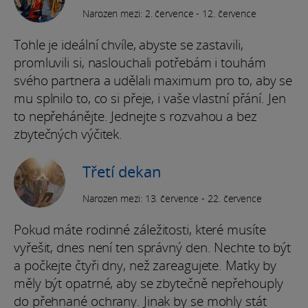
Narozen mezi: 2. července - 12. července
Tohle je ideální chvíle, abyste se zastavili,
promluvili si, naslouchali potřebám i touhám
svého partnera a udělali maximum pro to, aby se
mu splnilo to, co si přeje, i vaše vlastní přání. Jen
to nepřehánějte. Jednejte s rozvahou a bez
zbytečných výčitek.
Třetí dekan
Narozen mezi: 13. července - 22. července
Pokud máte rodinné záležitosti, které musíte
vyřešit, dnes není ten správný den. Nechte to být
a počkejte čtyři dny, než zareagujete. Matky by
měly být opatrné, aby se zbytečně nepřehouply
do přehnané ochrany. Jinak by se mohly stát