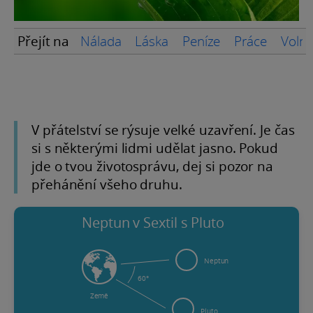
Přejít na
Nálada
Láska
Peníze
Práce
Volný
V přátelství se rýsuje velké uzavření. Je čas
si s některými lidmi udělat jasno. Pokud
jde o tvou životosprávu, dej si pozor na
přehánění všeho druhu.
Neptun v Sextil s Pluto
Neptun
60°
Země
Pluto