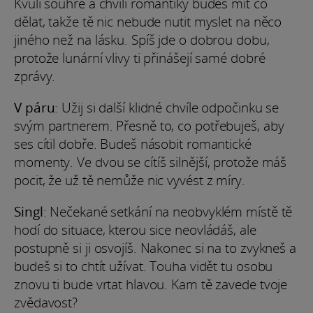
Kvůli souhře a chvili romantiky budeš mít co
dělat, takže tě nic nebude nutit myslet na něco
jiného než na lásku. Spíš jde o dobrou dobu,
protože lunární vlivy ti přinášejí samé dobré
zprávy.
V páru
: Užij si další klidné chvíle odpočinku se
svým partnerem. Přesně to, co potřebuješ, aby
ses cítil dobře. Budeš násobit romantické
momenty. Ve dvou se cítíš silnější, protože máš
pocit, že už tě nemůže nic vyvést z míry.
Singl
: Nečekané setkání na neobvyklém místě tě
hodí do situace, kterou sice neovládáš, ale
postupně si ji osvojíš. Nakonec si na to zvykneš a
budeš si to chtít užívat. Touha vidět tu osobu
znovu ti bude vrtat hlavou. Kam tě zavede tvoje
zvědavost?