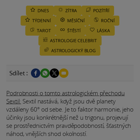
DNES
ZÍTRA
POZÍTŘÍ
TÝDENNÍ
MĚSÍČNÍ
ROČNÍ
TAROT
ŠTĚSTÍ
LÁSKA
ASTROLOGIE CELEBRIT
ASTROLOGICKÝ BLOG
Sdílet :
Podrobnosti o tomto astrologickém přechodu
Sextil:
Sextil nastává, když jsou dvě planety
vzdáleny 60° od sebe. Je to faktor harmonie, jeho
účinky jsou konkrétnější než u trigonu, projevují
se prostřednictvím pravděpodobností, šťastných
náhod, vnějších shod okolností.