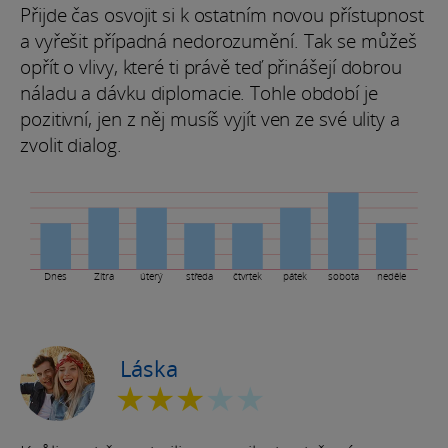
Přijde čas osvojit si k ostatním novou přístupnost
a vyřešit případná nedorozumění. Tak se můžeš
opřít o vlivy, které ti právě teď přinášejí dobrou
náladu a dávku diplomacie. Tohle období je
pozitivní, jen z něj musíš vyjít ven ze své ulity a
zvolit dialog.
Dnes
Zítra
úterý
středa
čtvrtek
pátek
sobota
neděle
Láska
★★★
★★