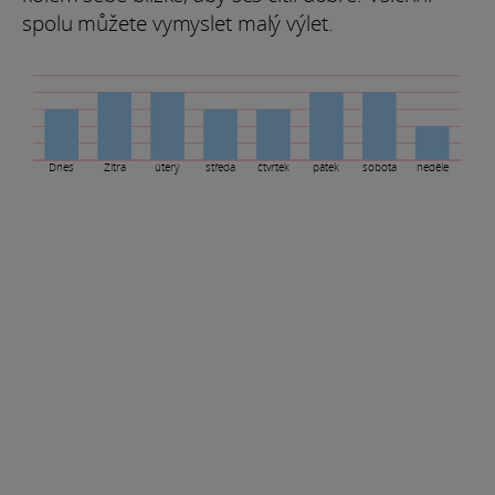
spolu můžete vymyslet malý výlet.
Dnes
Zítra
úterý
středa
čtvrtek
pátek
sobota
neděle