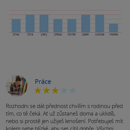
Dnes
Zítra
úterý
středa
čtvrtek
pátek
sobota
neděle
Práce
★★★
★★
Rozhodni se dát přednost chvílím s rodinou před
tím, co tě čeká. Ať už zůstaneš doma a uklidíš,
nebo si prostě jen užiješ lenošení. Potřebuješ mít
kolem sebe blízké, aby ses cítil dobře. Všichni