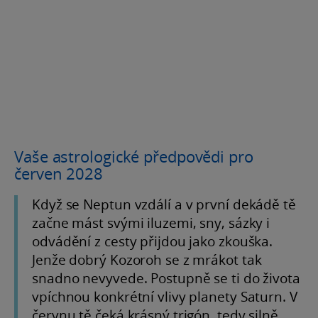
Vaše astrologické předpovědi pro
červen 2028
Když se Neptun vzdálí a v první dekádě tě
začne mást svými iluzemi, sny, sázky i
odvádění z cesty přijdou jako zkouška.
Jenže dobrý Kozoroh se z mrákot tak
snadno nevyvede. Postupně se ti do života
vpíchnou konkrétní vlivy planety Saturn. V
červnu tě čeká krásný trigón, tedy silně