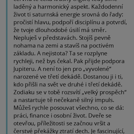
laděný a harmonický aspekt. Každodenní
život ti saturnská energie srovná do řady:
pročistí hlavu, podpoří disciplínu a potvrdí,
že tvoje dlouhodobé úsilí má směr.
Nepluješ v představách. Stojíš pevně
nohama na zemi a stavíš na poctivém
základu. A nejistota? Ta se rozplyne
rychleji, než bys čekal. Pak přijde podpora
Jupiteru. A není to jen pro „vyvolené“
narozené ve třetí dekádě. Dostanou ji i ti,
kdo přišli na svět ve druhé i třetí dekádě.
Zodiaku se v tobě rozsvítí „velký prospěch“
a nastartuje tě nečekaně silný impuls.
Můžeš rychle posouvat všechno, co se dá:
práci, finance i osobní život. Dveře se
otevřou, příležitosti se začnou vršit a
čerstvé překážky ztratí dech. Je fascinující,