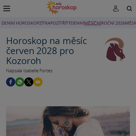
DENNÍ HOROSKOP
ZÍTRA
POZÍTŘÍ
TÝDENNÍ
MĚSÍČNÍ
ROČNÍ 2026
MĚSÍ
HLEDAT
Horoskop na měsíc
červen 2028 pro
Kozoroh
Napsala Isabelle Fortes