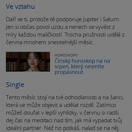
Ve vztahu
Daří se ti, protože tě podporuje Jupiter i Saturn.
Jen si občas povol uzdu a nenech se vyvést z
míry každou maličkostí. Trocha pružnosti udělá z
června mnohem snesitelnější měsíc.
HOROSKOPY
Čínský horoskop na na
srpen, který nesmíte
propásnout
Single
Tento měsíc stojí na tvé odhodlanosti a na šanci,
která se může objevit a udělat rozdíl. Zatímco
můžeš doufat v lepší vyhlídky, v červnu si radši
dej čas na meditaci nad tím, jak má vypadat tvůj
ideální partner. Než ho potkáš, nalaď se na něj.