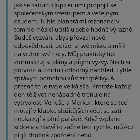
jak se Saturn i Jupiter umí propojit se
společenským vzestupem a veřejným
osudem. Tuhle planetární rezonanci v
tomhle měsíci ucítíš u sebe hodně výrazně.
Budeš vyzván, abys převzal nové
odpovědnosti, udržel si své místo a mířil
na vrchol své hory. Můj praktický tip:
zformalizuj si plány a přijmi výzvy. Nech si
potvrdit autoritu i odborný nadhled. Tyhle
zprávy ti pomohou zůstat trpělivý. A
přesně to je tvoje velká síla. Protože každý
den tě život nenápadně trénuje na
vytrvalost. Venuše a Merkur, které se teď
motají v klubku složitějších věcí, se zatím
neukazují v plné parádě. Když vzplane
srdce a v hlavě to začne téct rychle, můžou
přijít drobná zpoždění nebo