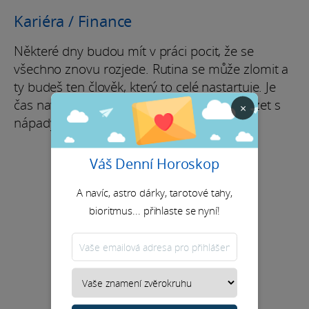
Kariéra / Finance
Některé dny budou mít v práci pocit, že se
všechno znovu rozjede. Rutina se může zlomit a
ty budeš ten člověk, který to celé nastartuje. Je
čas navrhovat nové způsoby práce, přicházet s
×
nápady a přetvářet je v reálnou hodnotu.
Váš Denní Horoskop
A navíc, astro dárky, tarotové tahy,
bioritmus... přihlaste se nyní!