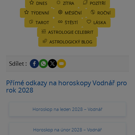
DNES
ZÍTRA
POZÍTŘÍ
TÝDENNÍ
MĚSÍČNÍ
ROČNÍ
TAROT
ŠTĚSTÍ
LÁSKA
ASTROLOGIE CELEBRIT
ASTROLOGICKÝ BLOG
Sdílet :
Přímé odkazy na horoskopy Vodnář pro
rok 2028
Horoskop na leden 2028 – Vodnář
Horoskop na únor 2028 – Vodnář