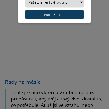
PŘIHLÁSIT SE
Rady na měsíc
Tohle je šance, kterou v dubnu nesmíš
propásnout, aby tvůj citový život dostal to,
co potřebuje. Ať už jsi ve vztahu, nebo