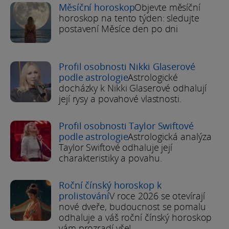
Měsíční horoskop
Objevte měsíční
horoskop na tento týden: sledujte
postavení Měsíce den po dni
Profil osobnosti Nikki Glaserové
podle astrologie
Astrologické
docházky k Nikki Glaserové odhalují
její rysy a povahové vlastnosti.
Profil osobnosti Taylor Swiftové
podle astrologie
Astrologická analýza
Taylor Swiftové odhaluje její
charakteristiky a povahu.
Roční čínský horoskop k
prolistování
V roce 2026 se otevírají
nové dveře, budoucnost se pomalu
odhaluje a váš roční čínský horoskop
vám prozradí vše!