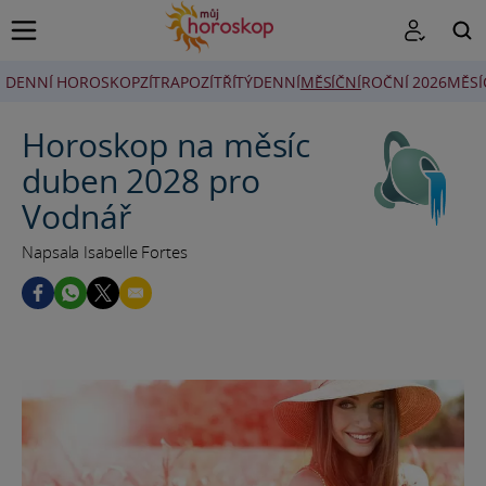
DENNÍ HOROSKOP
ZÍTRA
POZÍTŘÍ
TÝDENNÍ
MĚSÍČNÍ
ROČNÍ 2026
MĚSÍ
HLEDAT
Horoskop na měsíc
duben 2028 pro
Vodnář
Napsala Isabelle Fortes