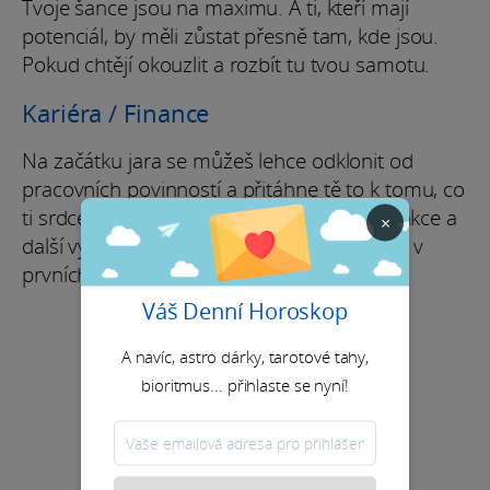
Tvoje šance jsou na maximu. A ti, kteří mají
potenciál, by měli zůstat přesně tam, kde jsou.
Pokud chtějí okouzlit a rozbít tu tvou samotu.
Kariéra / Finance
Na začátku jara se můžeš lehce odklonit od
pracovních povinností a přitáhne tě to k tomu, co
ti srdce samo nabízí. I tak ale poběží transakce a
×
další výměny. Jen o něco plynuleji, a hlavně v
prvních dvou týdnech.
Váš Denní Horoskop
A navíc, astro dárky, tarotové tahy,
bioritmus... přihlaste se nyní!