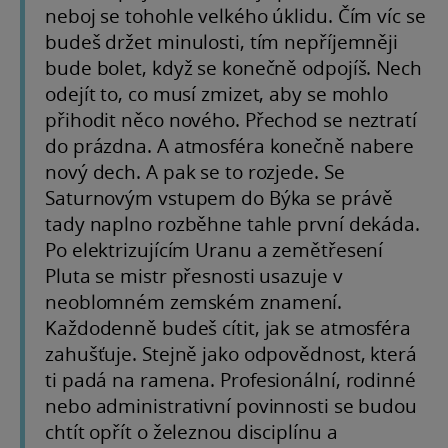
neboj se tohohle velkého úklidu. Čím víc se
budeš držet minulosti, tím nepříjemněji
bude bolet, když se konečně odpojíš. Nech
odejít to, co musí zmizet, aby se mohlo
přihodit něco nového. Přechod se neztratí
do prázdna. A atmosféra konečně nabere
nový dech. A pak se to rozjede. Se
Saturnovým vstupem do Býka se právě
tady naplno rozběhne tahle první dekáda.
Po elektrizujícím Uranu a zemětřesení
Pluta se mistr přesnosti usazuje v
neoblomném zemském znamení.
Každodenně budeš cítit, jak se atmosféra
zahušťuje. Stejně jako odpovědnost, která
ti padá na ramena. Profesionální, rodinné
nebo administrativní povinnosti se budou
chtít opřít o železnou disciplínu a