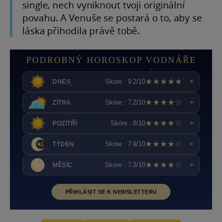
single, nech vyniknout tvoji originální
povahu. A Venuše se postará o to, aby se
láska přihodila právě tobě.
PODROBNÝ HOROSKOP VODNÁŘE
★★★★★
Skóre : 9.2/10
DNES
>
★★★★☆
Skóre : 7.2/10
ZÍTRA
>
★★★★☆
Skóre : 8/10
POZÍTŘÍ
>
★★★★☆
Skóre : 7.9/10
TÝDEN
>
★★★★☆
Skóre : 7.3/10
MĚSÍC
>
PŘIHLÁSIT SE K NEWSLETTERU