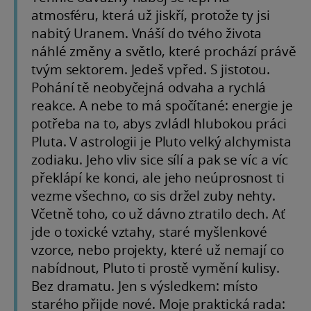
atmosféru, která už jiskří, protože ty jsi
nabitý Uranem. Vnáší do tvého života
náhlé změny a světlo, které prochází právě
tvým sektorem. Jedeš vpřed. S jistotou.
Pohání tě neobyčejná odvaha a rychlá
reakce. A nebe to má spočítané: energie je
potřeba na to, abys zvládl hlubokou práci
Pluta. V astrologii je Pluto velký alchymista
zodiaku. Jeho vliv sice sílí a pak se víc a víc
překlápí ke konci, ale jeho neúprosnost ti
vezme všechno, co sis držel zuby nehty.
Včetně toho, co už dávno ztratilo dech. Ať
jde o toxické vztahy, staré myšlenkové
vzorce, nebo projekty, které už nemají co
nabídnout, Pluto ti prostě vymění kulisy.
Bez dramatu. Jen s výsledkem: místo
starého přijde nové. Moje praktická rada: