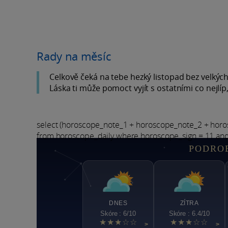
Rady na měsíc
Celkově čeká na tebe hezký listopad bez velkých 
Láska ti může pomoct vyjít s ostatními co nejlí
select (horoscope_note_1 + horoscope_note_2 + hor
from horoscope_daily where horoscope_sign = 11 an
PODRO
DNES
ZÍTRA
Skóre : 6/10
Skóre : 6.4/10
★★★☆☆
★★★☆☆
>
>