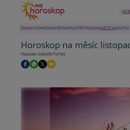
HO
DENNÍ HOROSKOP
ZÍTRA
POZÍTŘÍ
TÝDENNÍ
MĚSÍČNÍ
ROČNÍ 
Horoskop na měsíc listopa
Napsala Isabelle Fortes