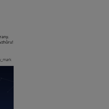
trany.
 vzhůru!
ay_mark