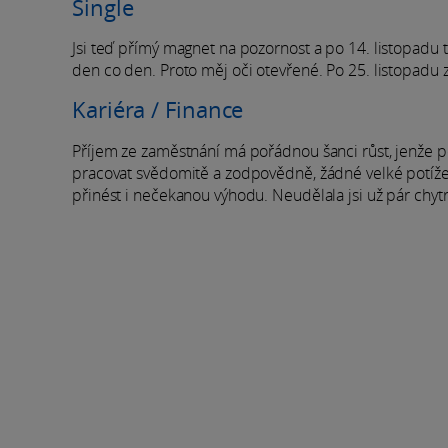
Single
Jsi teď přímý magnet na pozornost a po 14. listopadu to
den co den. Proto měj oči otevřené. Po 25. listopadu 
Kariéra / Finance
Příjem ze zaměstnání má pořádnou šanci růst, jen
pracovat svědomitě a zodpovědně, žádné velké potíže 
přinést i nečekanou výhodu. Neudělala jsi už pár chy