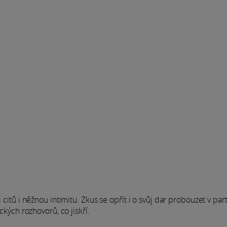
 citů i něžnou intimitu. Zkus se opřít i o svůj dar probouzet v par
ckých rozhovorů, co jiskří.