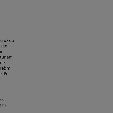
ru už do
 sen
ně
eptunem
ude
 režim
e. Po
jší
e na