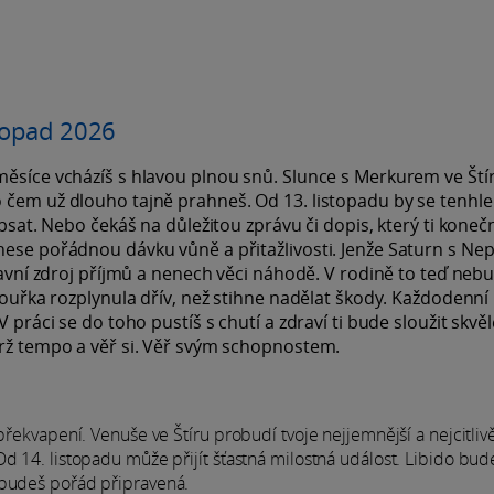
stopad 2026
měsíce vcházíš s hlavou plnou snů. Slunce s Merkurem ve Ští
 čem už dlouho tajně prahneš. Od 13. listopadu by se tenhle
apsat. Nebo čekáš na důležitou zprávu či dopis, který ti koneč
vnese pořádnou dávku vůně a přitažlivosti. Jenže Saturn s N
hlavní zdroj příjmů a nenech věci náhodě. V rodině to teď neb
 bouřka rozplynula dřív, než stihne nadělat škody. Každodenní
 práci se do toho pustíš s chutí a zdraví ti bude sloužit skvěl
Drž tempo a věř si. Věř svým schopnostem.
překvapení. Venuše ve Štíru probudí tvoje nejjemnější a nejcitlivě
Od 14. listopadu může přijít šťastná milostná událost. Libido bud
 budeš pořád připravená.