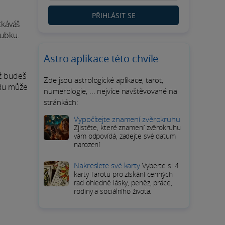
PŘIHLÁSIT SE
tkáváš
oubku.
Astro aplikace této chvíle
ž budeš
Zde jsou astrologické aplikace, tarot,
adu může
numerologie, ... nejvíce navštěvované na
stránkách:
Vypočítejte znamení zvěrokruhu
Zjistěte, které znamení zvěrokruhu
vám odpovídá, zadejte své datum
narození
Nakreslete své karty
Vyberte si 4
karty Tarotu pro získání cenných
rad ohledně lásky, peněz, práce,
rodiny a sociálního života.