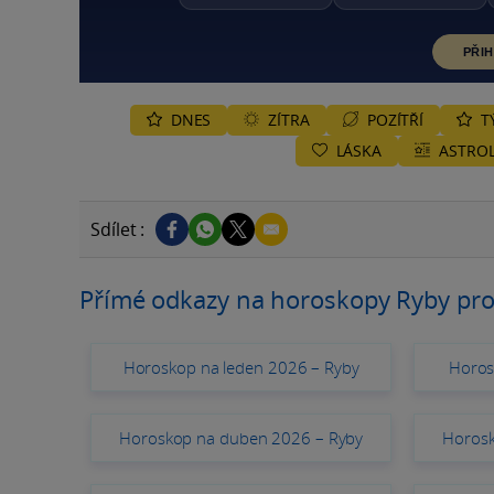
PŘIH
DNES
ZÍTRA
POZÍTŘÍ
T
LÁSKA
ASTROL
Sdílet :
Přímé odkazy na horoskopy Ryby pro
Horoskop na leden 2026 – Ryby
Horos
Horoskop na duben 2026 – Ryby
Horosk