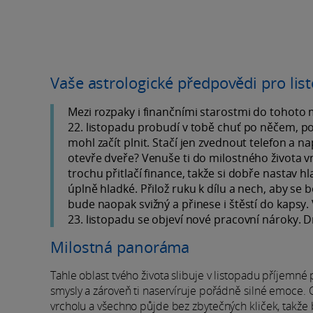
Vaše astrologické předpovědi pro li
Mezi rozpaky i finančními starostmi do tohoto 
22. listopadu probudí v tobě chuť po něčem, po
mohl začít plnit. Stačí jen zvednout telefon a n
otevře dveře? Venuše ti do milostného života 
trochu přitlačí finance, takže si dobře nastav 
úplně hladké. Přilož ruku k dílu a nech, aby se
bude naopak svižný a přinese i štěstí do kapsy. V
23. listopadu se objeví nové pracovní nároky. 
Milostná panoráma
Tahle oblast tvého života slibuje v listopadu příjemné 
smysly a zároveň ti naservíruje pořádně silné emoce. 
vrcholu a všechno půjde bez zbytečných kliček, takže