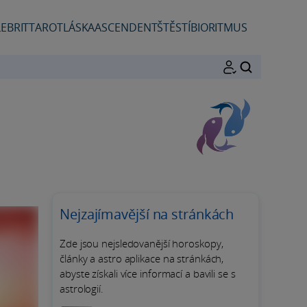
EBRIT
TAROT
LÁSKA
ASCENDENT
ŠTĚSTÍ
BIORITMUS
HLEDAT
Nejzajímavější na stránkách
Zde jsou nejsledovanější horoskopy,
články a astro aplikace na stránkách,
abyste získali více informací a bavili se s
astrologií.