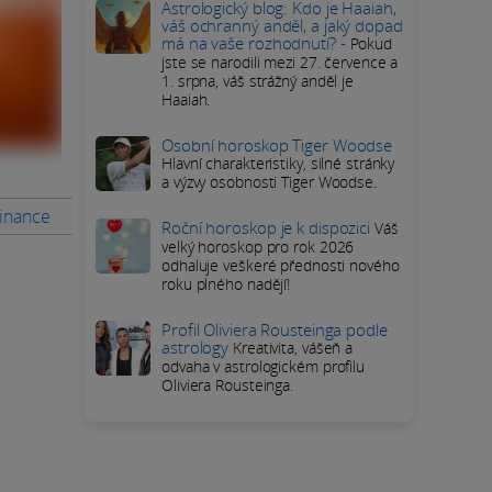
Astrologický blog: Kdo je Haaiah,
váš ochranný anděl, a jaký dopad
má na vaše rozhodnutí? -
Pokud
jste se narodili mezi 27. července a
1. srpna, váš strážný anděl je
Haaiah.
Osobní horoskop Tiger Woodse
Hlavní charakteristiky, silné stránky
a výzvy osobnosti Tiger Woodse.
Finance
Rady na měsíc
PODROBNÝ HOROSKOP Ryb
Přímé
Roční horoskop je k dispozici
Váš
velký horoskop pro rok 2026
odhaluje veškeré přednosti nového
roku plného nadějí!
Profil Oliviera Rousteinga podle
astrology
Kreativita, vášeň a
odvaha v astrologickém profilu
Oliviera Rousteinga.