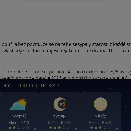
bouří a bez pocitu, že se na tebe sesypaly starosti z každé s
p, zvlášť když se doma objeví nějaké drobné drama. Drž hlavu
oscope_note_3 + horoscope_note_4 + horoscope_note_5)/5 as d
d year(horoscope_date) = 2026 and month(horoscope_date) = 8
BNÝ HOROSKOP RYB
POZÍTŘÍ
TÝDEN
MĚSÍC
Skóre : 4/10
Skóre : 5.2/10
Skóre : 6.5/10
★★☆☆☆
★★★☆☆
★★★☆☆
>
>
>