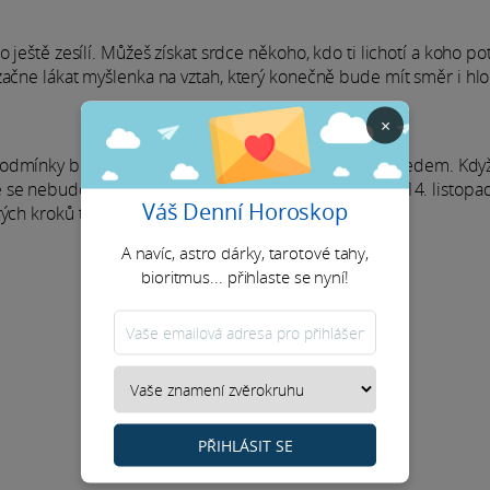
 ještě zesílí. Můžeš získat srdce někoho, kdo ti lichotí a koho po
začne lákat myšlenka na vztah, který konečně bude mít směr i hl
×
že podmínky budou pod Saturnovým a Neptunovým dohledem. Kdy
se nebudou nikde válet na cestě. Venuše ti navíc od 14. listop
Váš Denní Horoskop
trých kroků tímhle směrem?
A navíc, astro dárky, tarotové tahy,
bioritmus... přihlaste se nyní!
PŘIHLÁSIT SE