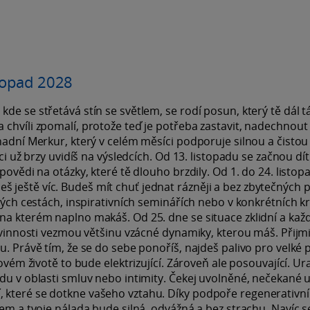
stopad 2028
de se střetává stín se světlem, se rodí posun, který tě dál t
chvíli zpomalí, protože teď je potřeba zastavit, nadechnout
nadní Merkur, který v celém měsíci podporuje silnou a čistou
ci už brzy uvidíš na výsledcích. Od 13. listopadu se začnou dít
povědi na otázky, které tě dlouho brzdily. Od 1. do 24. listop
 ještě víc. Budeš mít chuť jednat rázněji a bez zbytečných 
lkých cestách, inspirativních seminářích nebo v konkrétních k
na kterém naplno makáš. Od 25. dne se situace zklidní a ka
povinnosti vezmou většinu vzácné dynamiky, kterou máš. Přijmi
u. Právě tím, že se do sebe ponoříš, najdeš palivo pro velké p
ovém životě to bude elektrizující. Zároveň ale posouvající. Ur
du v oblasti smluv nebo intimity. Čekej uvolněné, nečekané u
 které se dotkne vašeho vztahu. Díky podpoře regenerativn
lem a tvoje nálada bude silná, odvážná a bez strachu. Navíc 