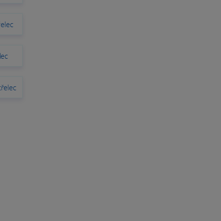
elec
lec
řelec