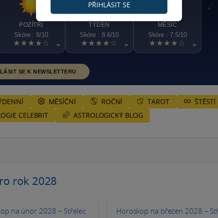
PŘIHLÁSIT SE
POZÍTŘÍ
TÝDEN
MĚSÍC
Skóre : 8/10
Skóre : 8.6/10
Skóre : 7.5/10
★★★★☆
★★★★☆
★★★★☆
>
>
>
LÁSIT SE K NEWSLETTERU
ÝDENNÍ
MĚSÍČNÍ
ROČNÍ
TAROT
ŠTĚSTÍ
ASTROLOGICKÝ BLOG
OGIE CELEBRIT
ro rok 2028
op na únor 2028 – Střelec
Horoskop na březen 2028 – Stř