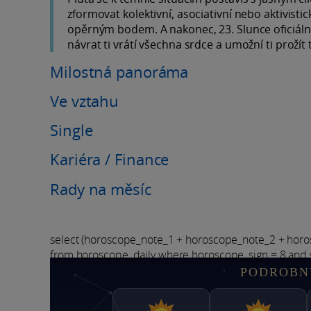
zformovat kolektivní, asociativní nebo aktivisti
opěrným bodem. A nakonec, 23. Slunce oficiáln
návrat ti vrátí všechna srdce a umožní ti prožít t
Milostná panoráma
Ve vztahu
Single
Kariéra / Finance
Rady na měsíc
select (horoscope_note_1 + horoscope_note_2 + hor
from horoscope_daily where horoscope_sign = 8 and 
PODROBN