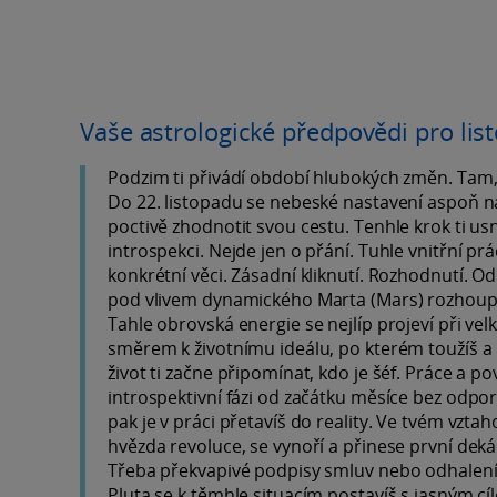
Vaše astrologické předpovědi pro li
Podzim ti přivádí období hlubokých změn. Tam, k
Do 22. listopadu se nebeské nastavení aspoň na 
poctivě zhodnotit svou cestu. Tenhle krok ti us
introspekci. Nejde jen o přání. Tuhle vnitřní prá
konkrétní věci. Zásadní kliknutí. Rozhodnutí. Od
pod vlivem dynamického Marta (Mars) rozhoupeš
Tahle obrovská energie se nejlíp projeví při ve
směrem k životnímu ideálu, po kterém toužíš a 
život ti začne připomínat, kdo je šéf. Práce a 
introspektivní fázi od začátku měsíce bez odpor
pak je v práci přetavíš do reality. Ve tvém vztah
hvězda revoluce, se vynoří a přinese první deká
Třeba překvapivé podpisy smluv nebo odhalení,
Pluta se k těmhle situacím postavíš s jasným cí