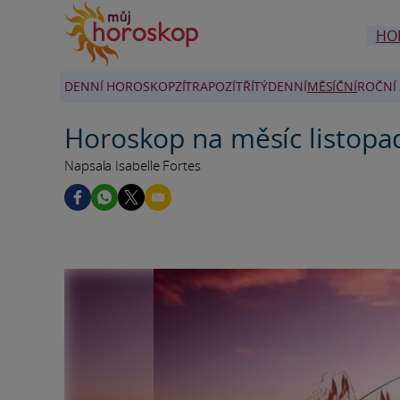
HO
DENNÍ HOROSKOP
ZÍTRA
POZÍTŘÍ
TÝDENNÍ
MĚSÍČNÍ
ROČNÍ 
Horoskop na měsíc listopad
Napsala Isabelle Fortes