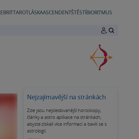
EBRIT
TAROT
LÁSKA
ASCENDENT
ŠTĚSTÍ
BIORITMUS
HLEDAT
Nejzajímavější na stránkách
Zde jsou nejsledovanější horoskopy,
články a astro aplikace na stránkách,
abyste získali více informací a bavili se s
astrologií.