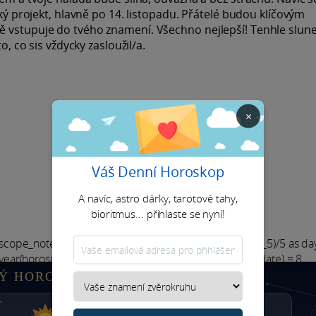
cký projekt, hlavně po 14. listopadu. Přátelé budou klíčovým
ě vstupuje do tvého znamení. Všechno nejlepší! Tenhle slun
o, co sis vždycky zasloužil/a.
×
Váš Denní Horoskop
A navíc, astro dárky, tarotové tahy,
bioritmus... přihlaste se nyní!
oscope_note_3 + horoscope_note_4 + horoscope_note_5)/5 as d
year(horoscope_date) = 2026 and month(horoscope_date) = 8
Ý HOROSKOP STŘELCE