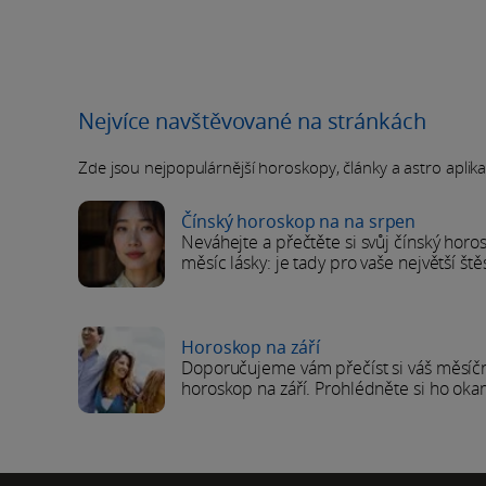
Nejvíce navštěvované na stránkách
Zde jsou nejpopulárnější horoskopy, články a astro aplikace
Čínský horoskop na na srpen
Neváhejte a přečtěte si svůj čínský horo
měsíc lásky: je tady pro vaše největší štěs
Horoskop na září
Doporučujeme vám přečíst si váš měsíč
horoskop na září. Prohlédněte si ho oka