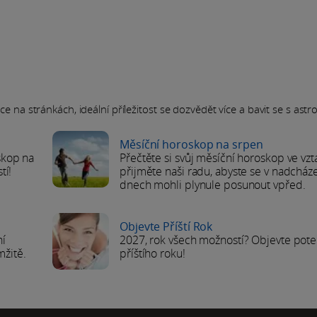
 na stránkách, ideální příležitost se dozvědět více a bavit se s astrol
Měsíční horoskop na srpen
skop na
Přečtěte si svůj měsíční horoskop ve vzt
tí!
přijměte naši radu, abyste se v nadcháze
dnech mohli plynule posunout vpřed.
Objevte Příští Rok
ní
2027, rok všech možností? Objevte pote
mžitě.
příštího roku!