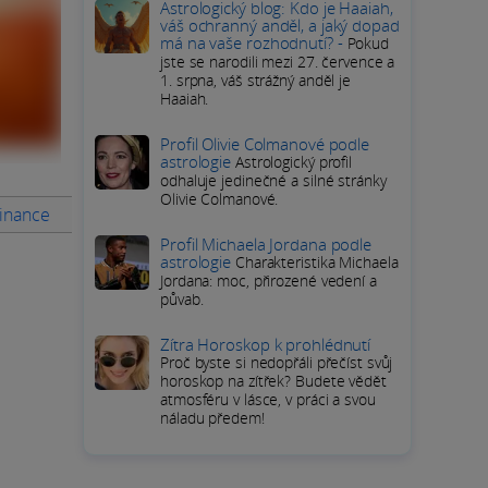
Astrologický blog: Kdo je Haaiah,
váš ochranný anděl, a jaký dopad
má na vaše rozhodnutí? -
Pokud
jste se narodili mezi 27. července a
1. srpna, váš strážný anděl je
Haaiah.
Profil Olivie Colmanové podle
astrologie
Astrologický profil
odhaluje jedinečné a silné stránky
Olivie Colmanové.
Finance
Rady na měsíc
PODROBNÝ HOROSKOP Střelce
Př
Profil Michaela Jordana podle
astrologie
Charakteristika Michaela
Jordana: moc, přirozené vedení a
půvab.
Zítra Horoskop k prohlédnutí
Proč byste si nedopřáli přečíst svůj
horoskop na zítřek? Budete vědět
atmosféru v lásce, v práci a svou
náladu předem!