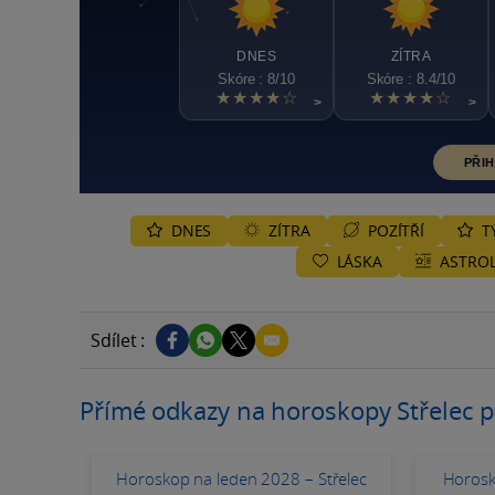
DNES
ZÍTRA
Skóre : 8/10
Skóre : 8.4/10
★★★★☆
★★★★☆
>
>
PŘIH
DNES
ZÍTRA
POZÍTŘÍ
T
LÁSKA
ASTROL
Sdílet :
Přímé odkazy na horoskopy Střelec p
Horoskop na leden 2028 – Střelec
Horosk