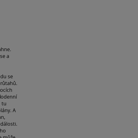
áhne.
 se a
adu se
průtahů.
rocích
ždodenní
 tu
lány. A
an,
dálosti.
ího
se může