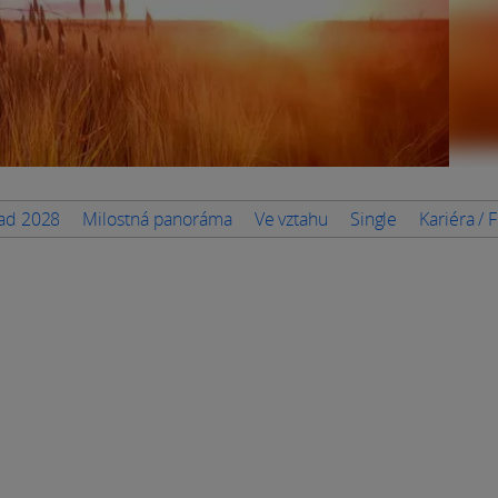
pad 2028
Milostná panoráma
Ve vztahu
Single
Kariéra / 