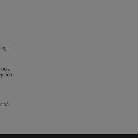
ogií.
ahu a
jících
nciál