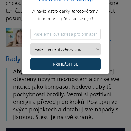
chceš, a můžeš jít dál s důvěrou. Teď je přesně
ten čas proměnit plány v realitu a nastartovat
A navíc, astro dárky, tarotové tahy,
posun, který se v kariéře počítá.
bioritmus... přihlaste se nyní!
ASTROLOGIE
Všechno o vašem
astrologickém znamení
Rady na měsíc
PŘIHLÁSIT SE
Abys ze září vytěžil maximum, zůstávej
otevřený novým možnostem a drž se své
intuice jako kompasu. Nedovol, aby tě
pochybnosti brzdily. Vezmi si pozitivní
energii a převeď ji do kroků. Postupuj ve
svých projektech a dotahuj své nápady s
jistotou. Štěstí je na tvé straně.