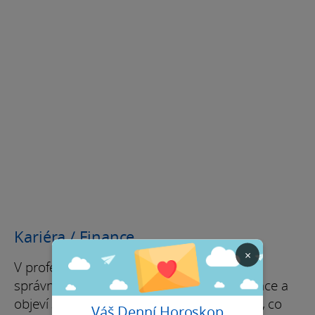
Kariéra / Finance
×
V profesní oblasti se věci dávají do pohybu
správným směrem. Uvidíš výsledky své práce a
objeví se nové příležitosti. Máš jasno v tom, co
Váš Denní Horoskop