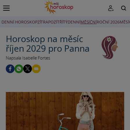
DENNÍ HOROSKOP
ZÍTRA
POZÍTŘÍ
TÝDENNÍ
MĚSÍČNÍ
ROČNÍ 2026
MĚSÍ
HLEDAT
Horoskop na měsíc
říjen 2029 pro Panna
Napsala Isabelle Fortes