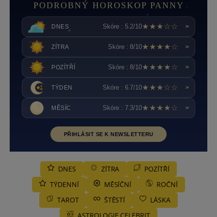
PODROBNÝ HOROSKOP PANNY
★★★☆☆
Skóre : 5.2/10
DNES
>
★★★★☆
Skóre : 8/10
ZÍTRA
>
★★★★☆
Skóre : 8/10
POZÍTŘÍ
>
★★★☆☆
Skóre : 6.7/10
TÝDEN
>
★★★★☆
Skóre : 7.3/10
MĚSÍC
>
PŘIHLÁSIT SE K NEWSLETTERU
DNES
ZÍTRA
POZÍTŘÍ
TÝDENNÍ
MĚSÍČNÍ
ROČNÍ
TAROT
ŠTĚSTÍ
LÁSKA
ASTROLOGIE CELEBRIT