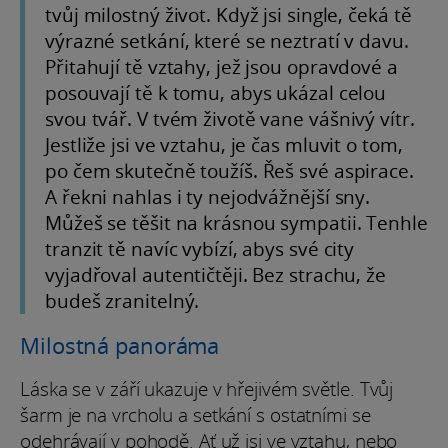
tvůj milostný život. Když jsi single, čeká tě
výrazné setkání, které se neztratí v davu.
Přitahují tě vztahy, jež jsou opravdové a
posouvají tě k tomu, abys ukázal celou
svou tvář. V tvém životě vane vášnivý vítr.
Jestliže jsi ve vztahu, je čas mluvit o tom,
po čem skutečně toužíš. Řeš své aspirace.
A řekni nahlas i ty nejodvážnější sny.
Můžeš se těšit na krásnou sympatii. Tenhle
tranzit tě navíc vybízí, abys své city
vyjadřoval autentičtěji. Bez strachu, že
budeš zranitelný.
Milostná panoráma
Láska se v září ukazuje v hřejivém světle. Tvůj
šarm je na vrcholu a setkání s ostatními se
odehrávají v pohodě. Ať už jsi ve vztahu, nebo