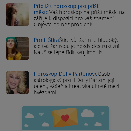
Přiblížit horoskop pro příští
měsíc.
Váš horoskop na příští měsíc na
září je k dispozici pro váš znamení!
Objevte ho bez prodlení!
Profil Štíra
Štír, tvůj šarm je hluboký,
ale tvá žárlivost je někdy destruktivní.
Nauč se lépe řídit svůj impuls!
Horoskop Dolly Partonové
Osobní
astrologický profil Dolly Parton: její
talent, vášeň a kreativita ukryté mezi
hvězdami.