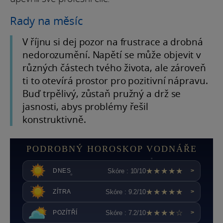
Rady na měsíc
V říjnu si dej pozor na frustrace a drobná
nedorozumění. Napětí se může objevit v
různých částech tvého života, ale zároveň
ti to otevírá prostor pro pozitivní nápravu.
Buď trpělivý, zůstaň pružný a drž se
jasnosti, abys problémy řešil
konstruktivně.
PODROBNÝ HOROSKOP VODNÁŘE
★★★★★
Skóre : 10/10
DNES
>
★★★★★
Skóre : 9.2/10
ZÍTRA
>
★★★★☆
Skóre : 7.2/10
POZÍTŘÍ
>