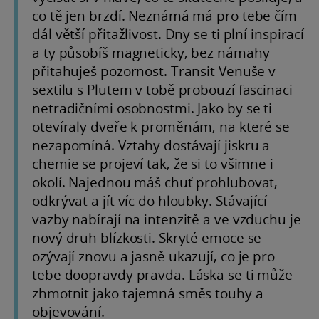
co tě jen brzdí. Neznámá má pro tebe čím
dál větší přitažlivost. Dny se ti plní inspirací
a ty působíš magneticky, bez námahy
přitahuješ pozornost. Transit Venuše v
sextilu s Plutem v tobě probouzí fascinaci
netradičními osobnostmi. Jako by se ti
otevíraly dveře k proměnám, na které se
nezapomíná. Vztahy dostávají jiskru a
chemie se projeví tak, že si to všimne i
okolí. Najednou máš chuť prohlubovat,
odkrývat a jít víc do hloubky. Stávající
vazby nabírají na intenzitě a ve vzduchu je
nový druh blízkosti. Skryté emoce se
ozývají znovu a jasně ukazují, co je pro
tebe doopravdy pravda. Láska se ti může
zhmotnit jako tajemná směs touhy a
objevování.