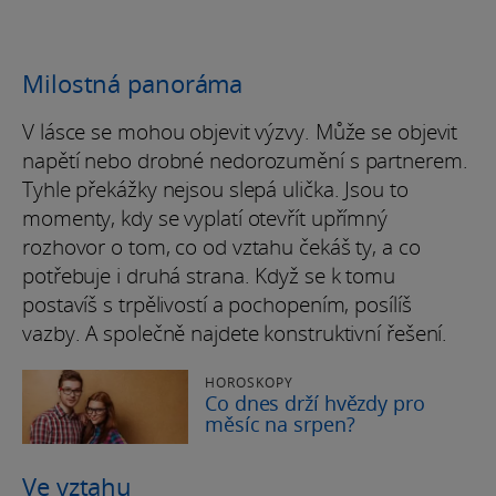
Milostná panoráma
V lásce se mohou objevit výzvy. Může se objevit
napětí nebo drobné nedorozumění s partnerem.
Tyhle překážky nejsou slepá ulička. Jsou to
momenty, kdy se vyplatí otevřít upřímný
rozhovor o tom, co od vztahu čekáš ty, a co
potřebuje i druhá strana. Když se k tomu
postavíš s trpělivostí a pochopením, posílíš
vazby. A společně najdete konstruktivní řešení.
HOROSKOPY
Co dnes drží hvězdy pro
měsíc na srpen?
Ve vztahu