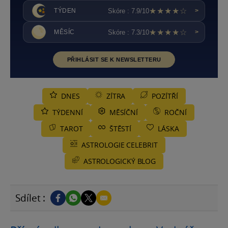
★★★★☆
Skóre : 7.9/10
TÝDEN
>
★★★★☆
Skóre : 7.3/10
MĚSÍC
>
PŘIHLÁSIT SE K NEWSLETTERU
DNES
ZÍTRA
POZÍTŘÍ
TÝDENNÍ
MĚSÍČNÍ
ROČNÍ
TAROT
ŠTĚSTÍ
LÁSKA
ASTROLOGIE CELEBRIT
ASTROLOGICKÝ BLOG
Sdílet :