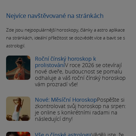
Nejvíce navštěvované na stránkách
Zde jsou nejpopulárnější horoskopy, články a astro aplikace
na stránkách, ideální příležitost se dozvědět více a bavit se s
astrologií.
Roční čínský horoskop k
prolistování
V roce 2026 se otevírají
nové dveře, budoucnost se pomalu
odhaluje a váš roční čínský horoskop
vám prozradí vše!
Nové: Měsíční Horoskop
Pospěšte si
zkontrolovat svůj horoskop na srpen:
je online s konkrétními radami na
následující dny!
Vše o čínské astrologii
Věděli jste, že