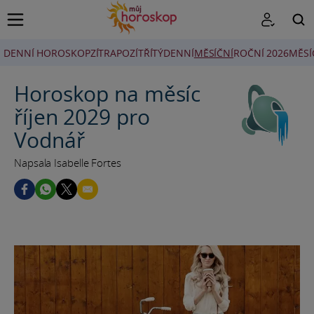
DENNÍ HOROSKOP
ZÍTRA
POZÍTŘÍ
TÝDENNÍ
MĚSÍČNÍ
ROČNÍ 2026
MĚSÍ
HLEDAT
Horoskop na měsíc
říjen 2029 pro
Vodnář
Napsala Isabelle Fortes