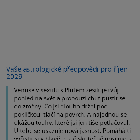
Vaše astrologické předpovědi pro říjen
2029
Venuše v sextilu s Plutem zesiluje tvůj
pohled na svět a probouzí chuť pustit se
do změny. Co jsi dlouho držel pod
pokličkou, tlačí na povrch. A najednou se
ukážou touhy, které jsi jen tiše potlačoval.
U tebe se usazuje nová jasnost. Pomáhá ti
vyčistit si v hlavě, co tě skutečně posiluje, a