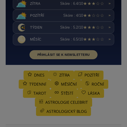
★★★☆☆
Skóre : 6.4/10
ZÍTRA
>
★★☆☆☆
Skóre : 4/10
POZÍTŘÍ
>
★★★☆☆
Skóre : 5.2/10
TÝDEN
>
★★★☆☆
Skóre : 6.5/10
MĚSÍC
>
PŘIHLÁSIT SE K NEWSLETTERU
DNES
ZÍTRA
POZÍTŘÍ
TÝDENNÍ
MĚSÍČNÍ
ROČNÍ
TAROT
ŠTĚSTÍ
LÁSKA
ASTROLOGIE CELEBRIT
ASTROLOGICKÝ BLOG