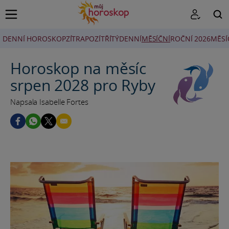
DENNÍ HOROSKOP
ZÍTRA
POZÍTŘÍ
TÝDENNÍ
MĚSÍČNÍ
ROČNÍ 2026
MĚSÍ
HLEDAT
Horoskop na měsíc
srpen 2028 pro Ryby
Napsala Isabelle Fortes