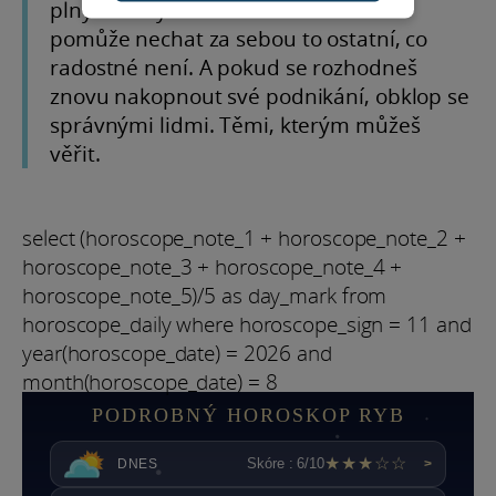
plným lásky a možná ti to konečně
pomůže nechat za sebou to ostatní, co
radostné není. A pokud se rozhodneš
znovu nakopnout své podnikání, obklop se
správnými lidmi. Těmi, kterým můžeš
věřit.
select (horoscope_note_1 + horoscope_note_2 +
horoscope_note_3 + horoscope_note_4 +
horoscope_note_5)/5 as day_mark from
horoscope_daily where horoscope_sign = 11 and
year(horoscope_date) = 2026 and
month(horoscope_date) = 8
PODROBNÝ HOROSKOP RYB
★★★☆☆
Skóre : 6/10
DNES
>