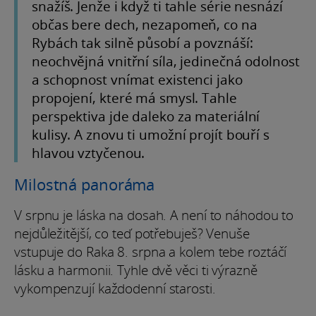
snažíš. Jenže i když ti tahle série nesnází
občas bere dech, nezapomeň, co na
Rybách tak silně působí a povznáší:
neochvějná vnitřní síla, jedinečná odolnost
a schopnost vnímat existenci jako
propojení, které má smysl. Tahle
perspektiva jde daleko za materiální
kulisy. A znovu ti umožní projít bouří s
hlavou vztyčenou.
Milostná panoráma
V srpnu je láska na dosah. A není to náhodou to
nejdůležitější, co teď potřebuješ? Venuše
vstupuje do Raka 8. srpna a kolem tebe roztáčí
lásku a harmonii. Tyhle dvě věci ti výrazně
vykompenzují každodenní starosti.