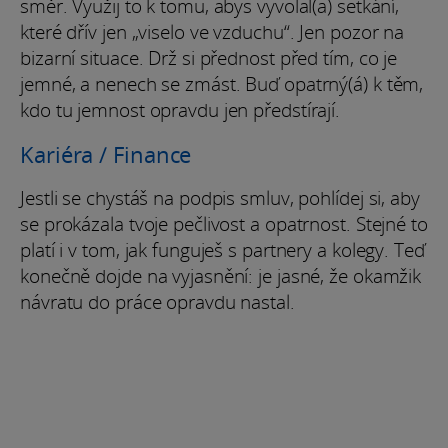
směr. Využij to k tomu, abys vyvolal(a) setkání,
které dřív jen „viselo ve vzduchu“. Jen pozor na
bizarní situace. Drž si přednost před tím, co je
jemné, a nenech se zmást. Buď opatrný(á) k těm,
kdo tu jemnost opravdu jen předstírají.
Kariéra / Finance
Jestli se chystáš na podpis smluv, pohlídej si, aby
se prokázala tvoje pečlivost a opatrnost. Stejné to
platí i v tom, jak funguješ s partnery a kolegy. Teď
konečně dojde na vyjasnění: je jasné, že okamžik
návratu do práce opravdu nastal.