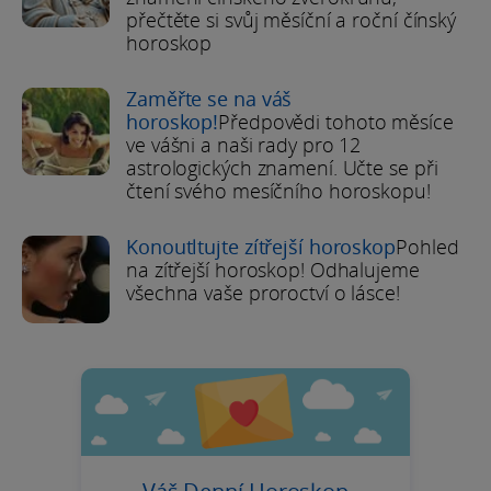
přečtěte si svůj měsíční a roční čínský
horoskop
Zaměřte se na váš
horoskop!
Předpovědi tohoto měsíce
ve vášni a naši rady pro 12
astrologických znamení. Učte se při
čtení svého mesíčního horoskopu!
Konoutltujte zítřejší horoskop
Pohled
na zítřejší horoskop! Odhalujeme
všechna vaše proroctví o lásce!