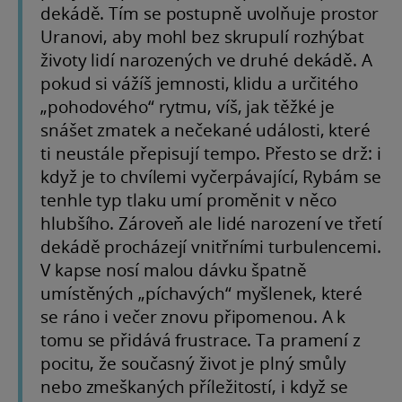
dekádě. Tím se postupně uvolňuje prostor
Uranovi, aby mohl bez skrupulí rozhýbat
životy lidí narozených ve druhé dekádě. A
pokud si vážíš jemnosti, klidu a určitého
„pohodového“ rytmu, víš, jak těžké je
snášet zmatek a nečekané události, které
ti neustále přepisují tempo. Přesto se drž: i
když je to chvílemi vyčerpávající, Rybám se
tenhle typ tlaku umí proměnit v něco
hlubšího. Zároveň ale lidé narození ve třetí
dekádě procházejí vnitřními turbulencemi.
V kapse nosí malou dávku špatně
umístěných „píchavých“ myšlenek, které
se ráno i večer znovu připomenou. A k
tomu se přidává frustrace. Ta pramení z
pocitu, že současný život je plný smůly
nebo zmeškaných příležitostí, i když se