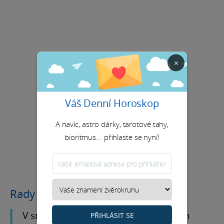
×
Váš Denní Horoskop
A navíc, astro dárky, tarotové tahy,
bioritmus... přihlaste se nyní!
Rady na měsíc
V srpnu ukončíš letní sezónu s nebem
PŘIHLÁSIT SE