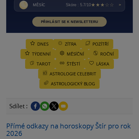
★★★☆☆
Skóre : 5.7/10
MĚSÍC
>
PŘIHLÁSIT SE K NEWSLETTERU
DNES
ZÍTRA
POZÍTŘÍ
TÝDENNÍ
MĚSÍČNÍ
ROČNÍ
TAROT
ŠTĚSTÍ
LÁSKA
ASTROLOGIE CELEBRIT
ASTROLOGICKÝ BLOG
Sdílet :
Přímé odkazy na horoskopy Štír pro rok
2026