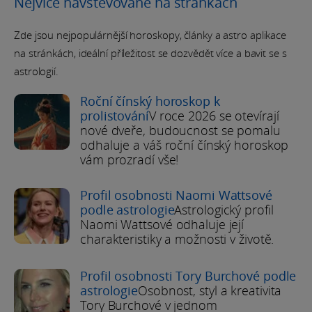
Nejvíce navštěvované na stránkách
Zde jsou nejpopulárnější horoskopy, články a astro aplikace
na stránkách, ideální příležitost se dozvědět více a bavit se s
astrologií.
Roční čínský horoskop k
prolistování
V roce 2026 se otevírají
nové dveře, budoucnost se pomalu
odhaluje a váš roční čínský horoskop
vám prozradí vše!
Profil osobnosti Naomi Wattsové
podle astrologie
Astrologický profil
Naomi Wattsové odhaluje její
charakteristiky a možnosti v životě.
Profil osobnosti Tory Burchové podle
astrologie
Osobnost, styl a kreativita
Tory Burchové v jednom