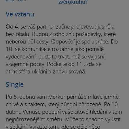
zvěrokruhu?
Ve vztahu
Od 4. se váš partner začne projevovat jasně a
bez obalu. Budou z toho znít požadavky, které
neberou půl cesty. Odpovědí je spolupráce. Do
10. se komunikace roztáhne jako pomalé
vydechování: bude to trvat, než se vyjasní
vzájemné pocity. Počkejte do 11., zda se
atmosféra uklidní a znovu srovná.
Single
Po 6. dubnu vám Merkur pomůže mluvit jemně,
citlivě a s taktem, který působí přirozeně. Po 10.
dubnu Venuše podpoří vaše citové hledání v tom
nejpřirozenějším směru. Může to snadno vyústit
v setkání. Vyrazte tam, kde se děje něco