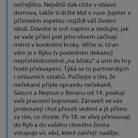
ostřejšího. Největší tlak cítíte v oblasti
domova, takže si držte klid v ruce. Jupiter v
příznivém aspektu rozjíždí váš životní
ideál. Dovolte si snít naplno a sledujte, jak
se vaše přání pod jeho vlivem začínají
měnit v konkrétní kroky. Věřte si. Uran
vám je v Býku (v posledním dekanu)
nepřehlédnutelně „na blízku“ a umí do hry
hodit překvapení. Týká se to partnerských
i smluvních vztahů. Počítejte s tím, že
nečekané přijde opravdu nečekaně.
Saturn a Neptun v Beranu od 14. posilují
vaši pracovní bojovnost. Zároveň ve vás
probouzejí chuť převzít vedení a jít přímo
za tím, co chcete. Po 18. se vlivy přesouvají
do Ryb a do vašeho citového života
vstupuje víc věcí, které zahřejí: naděje,