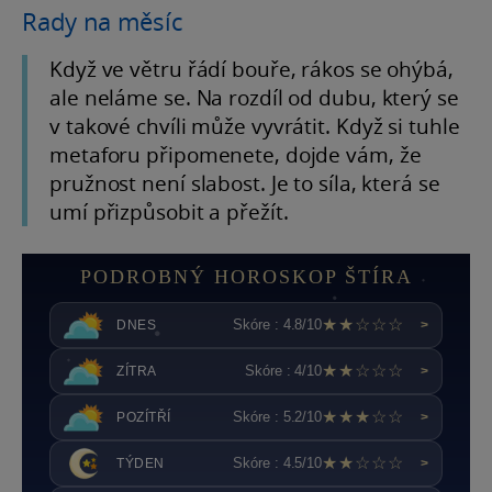
Rady na měsíc
Když ve větru řádí bouře, rákos se ohýbá,
ale neláme se. Na rozdíl od dubu, který se
v takové chvíli může vyvrátit. Když si tuhle
metaforu připomenete, dojde vám, že
pružnost není slabost. Je to síla, která se
umí přizpůsobit a přežít.
PODROBNÝ HOROSKOP ŠTÍRA
★★☆☆☆
Skóre : 4.8/10
DNES
>
★★☆☆☆
Skóre : 4/10
ZÍTRA
>
★★★☆☆
Skóre : 5.2/10
POZÍTŘÍ
>
★★☆☆☆
Skóre : 4.5/10
TÝDEN
>