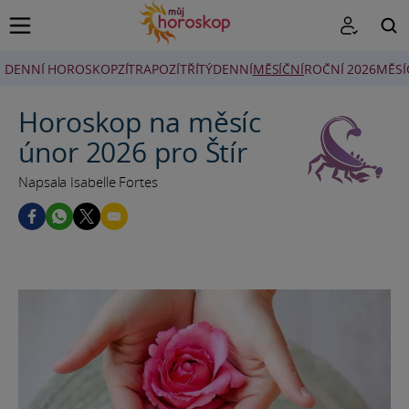
DENNÍ HOROSKOP
ZÍTRA
POZÍTŘÍ
TÝDENNÍ
MĚSÍČNÍ
ROČNÍ 2026
MĚSÍ
HLEDAT
Horoskop na měsíc
únor 2026 pro Štír
Napsala Isabelle Fortes