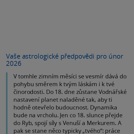
Vaše astrologické předpovědi pro únor
2026
V tomhle zimním měsíci se vesmír dává do
pohybu směrem k tvým láskám i k tvé
činorodosti. Do 18. dne zůstane Vodnářské
nastavení planet naladěné tak, aby ti
hodně otevřelo budoucnost. Dynamika
bude na vrcholu. Jen co 18. slunce přejde
do Ryb, spojí síly s Venuší a Merkurem. A
pak se stane něco typicky „tvého“: práce