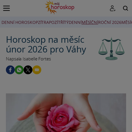
DENNÍ HOROSKOP
ZÍTRA
POZÍTŘÍ
TÝDENNÍ
MĚSÍČNÍ
ROČNÍ 2026
MĚSÍ
HLEDAT
Horoskop na měsíc
únor 2026 pro Váhy
Napsala Isabelle Fortes