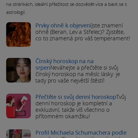
na stránkách, ideální příležitost se dozvědět více a bavit se s
astrologií.
Prvky ohně k objevení
Jste znamení
ohně (Beran, Lev a Střelec)? Zjistěte,
co to znamená pro váš temperament!
Čínský horoskop na na
srpen
Neváhejte a přečtěte si svůj
čínský horoskop na měsíc lásky: je
tady pro vaše největší štěstí!
Přečtěte si svůj denní horoskop
Tvůj
denní horoskop je kompletní a
exkluzivní, takže víš všechno o
přítomném okamžiku!
Profil Michaela Schumachera podle