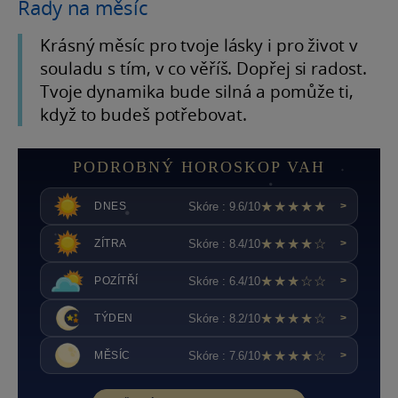
Rady na měsíc
Krásný měsíc pro tvoje lásky i pro život v
souladu s tím, v co věříš. Dopřej si radost.
Tvoje dynamika bude silná a pomůže ti,
když to budeš potřebovat.
PODROBNÝ HOROSKOP VAH
★★★★★
Skóre : 9.6/10
DNES
>
★★★★☆
Skóre : 8.4/10
ZÍTRA
>
★★★☆☆
Skóre : 6.4/10
POZÍTŘÍ
>
★★★★☆
Skóre : 8.2/10
TÝDEN
>
★★★★☆
Skóre : 7.6/10
MĚSÍC
>