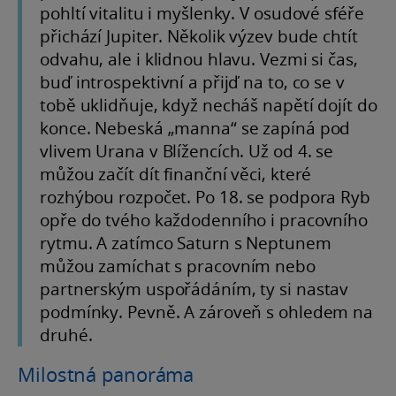
pohltí vitalitu i myšlenky. V osudové sféře
přichází Jupiter. Několik výzev bude chtít
odvahu, ale i klidnou hlavu. Vezmi si čas,
buď introspektivní a přijď na to, co se v
tobě uklidňuje, když necháš napětí dojít do
konce. Nebeská „manna“ se zapíná pod
vlivem Urana v Blížencích. Už od 4. se
můžou začít dít finanční věci, které
rozhýbou rozpočet. Po 18. se podpora Ryb
opře do tvého každodenního i pracovního
rytmu. A zatímco Saturn s Neptunem
můžou zamíchat s pracovním nebo
partnerským uspořádáním, ty si nastav
podmínky. Pevně. A zároveň s ohledem na
druhé.
Milostná panoráma