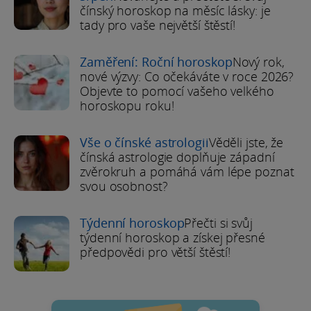
čínský horoskop na měsíc lásky: je
tady pro vaše největší štěstí!
Zaměření: Roční horoskop
Nový rok,
nové výzvy: Co očekáváte v roce 2026?
Objevte to pomocí vašeho velkého
horoskopu roku!
Vše o čínské astrologii
Věděli jste, že
čínská astrologie doplňuje západní
zvěrokruh a pomáhá vám lépe poznat
svou osobnost?
Týdenní horoskop
Přečti si svůj
týdenní horoskop a získej přesné
předpovědi pro větší štěstí!