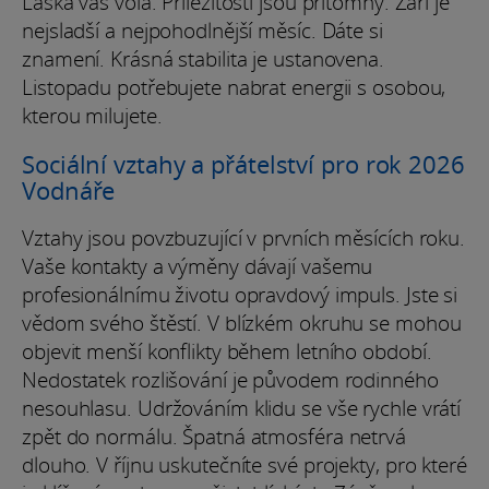
Láska vás volá. Příležitosti jsou přítomny. Září je
nejsladší a nejpohodlnější měsíc. Dáte si
znamení. Krásná stabilita je ustanovena.
Listopadu potřebujete nabrat energii s osobou,
kterou milujete.
Sociální vztahy a přátelství pro rok 2026
Vodnáře
Vztahy jsou povzbuzující v prvních měsících roku.
Vaše kontakty a výměny dávají vašemu
profesionálnímu životu opravdový impuls. Jste si
vědom svého štěstí. V blízkém okruhu se mohou
objevit menší konflikty během letního období.
Nedostatek rozlišování je původem rodinného
nesouhlasu. Udržováním klidu se vše rychle vrátí
zpět do normálu. Špatná atmosféra netrvá
dlouho. V říjnu uskutečníte své projekty, pro které