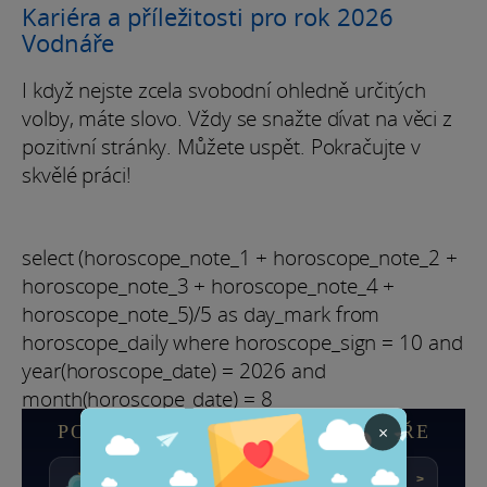
Kariéra a příležitosti pro rok 2026
Vodnáře
I když nejste zcela svobodní ohledně určitých
volby, máte slovo. Vždy se snažte dívat na věci z
pozitivní stránky. Můžete uspět. Pokračujte v
skvělé práci!
select (horoscope_note_1 + horoscope_note_2 +
horoscope_note_3 + horoscope_note_4 +
horoscope_note_5)/5 as day_mark from
horoscope_daily where horoscope_sign = 10 and
year(horoscope_date) = 2026 and
month(horoscope_date) = 8
×
PODROBNÝ HOROSKOP VODNÁŘE
★★★☆☆
Skóre : 6.4/10
DNES
>