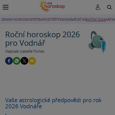
DENNÍ HOROSKOP
ZÍTRA
POZÍTŘÍ
TÝDENNÍ
MĚSÍČNÍ
ROČNÍ 2026
MĚSÍ
HLEDAT
Roční horoskop 2026
pro Vodnář
Napsala Isabelle Fortes
Vaše astrologické předpovědi pro rok
2026 Vodnáře