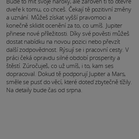
Bude to mít svoje nároky, ale zároveň ti to otevře
dveře k tomu, co chceš. Čekají tě pozitivní změny
a uznání. Můžeš získat vyšší pravomoci a
konečně sklidit ocenění za to, co umíš. Jupiter
přinese nové příležitosti. Díky své pověsti můžeš
dostat nabídku na novou pozici nebo převzít
další zodpovědnost. Rýsují se i pracovní cesty. V
práci čeká opravdu silné období prosperity a
štěstí. Zúročuješ, co už umíš, i to, kam ses
dopracoval. Dokud tě podporují Jupiter a Mars,
směle se pusť do věcí, které doteď zbytečně tížily.
Na detaily bude čas od srpna.