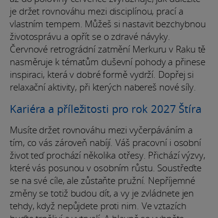
je držet rovnováhu mezi disciplínou, prací a
vlastním tempem. Můžeš si nastavit bezchybnou
životosprávu a opřít se o zdravé návyky.
Červnové retrográdní zatmění Merkuru v Raku tě
nasměruje k tématům duševní pohody a přinese
inspiraci, která v dobré formě vydrží. Dopřej si
relaxační aktivity, při kterých nabereš nové síly.
Kariéra a příležitosti pro rok 2027 Štíra
Musíte držet rovnováhu mezi vyčerpáváním a
tím, co vás zároveň nabíjí. Váš pracovní i osobní
život teď prochází několika otřesy. Přichází výzvy,
které vás posunou v osobním růstu. Soustřeďte
se na své cíle, ale zůstaňte pružní. Nepříjemné
změny se totiž budou dít, a vy je zvládnete jen
tehdy, když nepůjdete proti nim. Ve vztazích