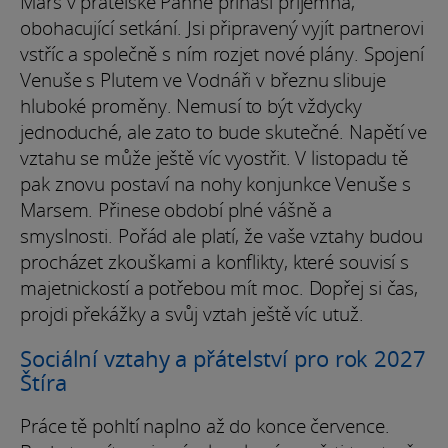
Mars v přátelské Panně přináší příjemná,
obohacující setkání. Jsi připravený vyjít partnerovi
vstříc a společně s ním rozjet nové plány. Spojení
Venuše s Plutem ve Vodnáři v březnu slibuje
hluboké proměny. Nemusí to být vždycky
jednoduché, ale zato to bude skutečné. Napětí ve
vztahu se může ještě víc vyostřit. V listopadu tě
pak znovu postaví na nohy konjunkce Venuše s
Marsem. Přinese období plné vášně a
smyslnosti. Pořád ale platí, že vaše vztahy budou
procházet zkouškami a konflikty, které souvisí s
majetnickostí a potřebou mít moc. Dopřej si čas,
projdi překážky a svůj vztah ještě víc utuž.
Sociální vztahy a přátelství pro rok 2027
Štíra
Práce tě pohltí naplno až do konce července.