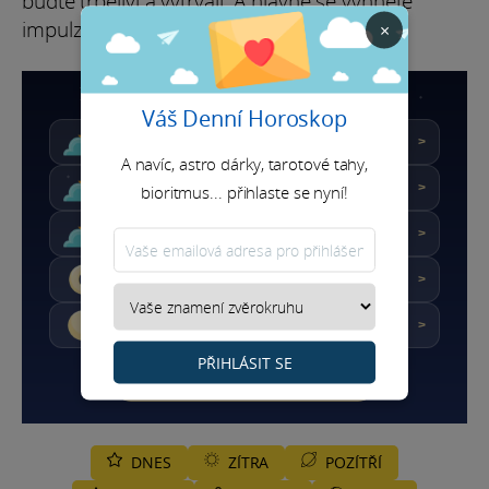
buďte trpěliví a vytrvalí. A hlavně se vyhněte
impulzivním reakcím.
×
PODROBNÝ HOROSKOP ŠTÍRA
Váš Denní Horoskop
★★☆☆☆
Skóre : 4.4/10
DNES
>
A navíc, astro dárky, tarotové tahy,
★★★☆☆
Skóre : 5.2/10
ZÍTRA
>
bioritmus... přihlaste se nyní!
★★☆☆☆
Skóre : 4.8/10
POZÍTŘÍ
>
★★☆☆☆
Skóre : 4.5/10
TÝDEN
>
★★★☆☆
Skóre : 5.7/10
MĚSÍC
>
PŘIHLÁSIT SE
PŘIHLÁSIT SE K NEWSLETTERU
DNES
ZÍTRA
POZÍTŘÍ