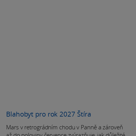
Blahobyt pro rok 2027 Štíra
Mars v retrográdním chodu v Panně a zároveň
až do poloviny července zvýrazňuje, jak důležité