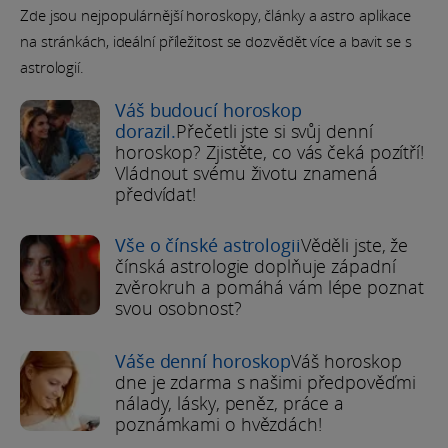
Zde jsou nejpopulárnější horoskopy, články a astro aplikace
na stránkách, ideální příležitost se dozvědět více a bavit se s
astrologií.
Váš budoucí horoskop
dorazil.
Přečetli jste si svůj denní
horoskop? Zjistěte, co vás čeká pozítří!
Vládnout svému životu znamená
předvídat!
Vše o čínské astrologii
Věděli jste, že
čínská astrologie doplňuje západní
zvěrokruh a pomáhá vám lépe poznat
svou osobnost?
Váše denní horoskop
Váš horoskop
dne je zdarma s našimi předpověďmi
nálady, lásky, peněz, práce a
poznámkami o hvězdách!