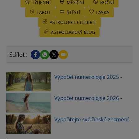
TÝDENNÍ
MĚSÍČNÍ
ROČNÍ
TAROT
ŠTĚSTÍ
LÁSKA
ASTROLOGIE CELEBRIT
ASTROLOGICKÝ BLOG
Sdílet :
Výpočet numerologie 2025
-
Výpočet numerologie 2026
-
Vypočítejte své čínské znamení
-