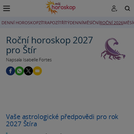
DENNÍ HOROSKOP
ZÍTRA
POZÍTŘÍ
TÝDENNÍ
MĚSÍČNÍ
ROČNÍ 2026
MĚSÍ
HLEDAT
Roční horoskop 2027
pro Štír
Napsala Isabelle Fortes
Vaše astrologické předpovědi pro rok
2027 Štíra