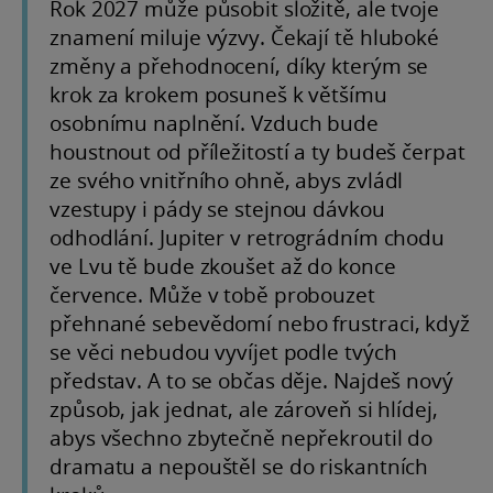
Rok 2027 může působit složitě, ale tvoje
znamení miluje výzvy. Čekají tě hluboké
změny a přehodnocení, díky kterým se
krok za krokem posuneš k většímu
osobnímu naplnění. Vzduch bude
houstnout od příležitostí a ty budeš čerpat
ze svého vnitřního ohně, abys zvládl
vzestupy i pády se stejnou dávkou
odhodlání. Jupiter v retrográdním chodu
ve Lvu tě bude zkoušet až do konce
července. Může v tobě probouzet
přehnané sebevědomí nebo frustraci, když
se věci nebudou vyvíjet podle tvých
představ. A to se občas děje. Najdeš nový
způsob, jak jednat, ale zároveň si hlídej,
abys všechno zbytečně nepřekroutil do
dramatu a nepouštěl se do riskantních