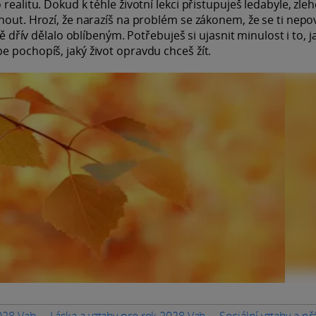
ealitu. Dokud k téhle životní lekci přistupuješ ledabyle, zlehč
knout. Hrozí, že narazíš na problém se zákonem, že se ti nep
tě dřív dělalo oblíbeným. Potřebuješ si ujasnit minulost i to, j
e pochopíš, jaký život opravdu chceš žít.
028 Vah
Láska a vztahy pro rok 2028 Vah
Sociální vztahy a př