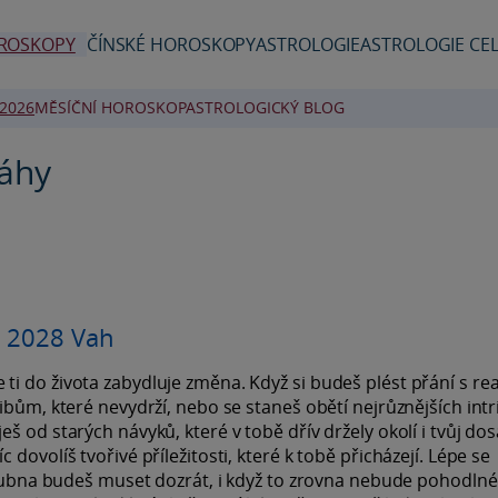
ROSKOPY
ČÍNSKÉ HOROSKOPY
ASTROLOGIE
ASTROLOGIE CEL
2026
MĚSÍČNÍ HOROSKOP
ASTROLOGICKÝ BLOG
Váhy
k 2028 Vah
i do života zabydluje změna. Když si budeš plést přání s rea
ibům, které nevydrží, nebo se staneš obětí nejrůznějších intri
š od starých návyků, které v tobě dřív držely okolí i tvůj do
dovolíš tvořivé příležitosti, které k tobě přicházejí. Lépe se
o dubna budeš muset dozrát, i když to zrovna nebude pohodln