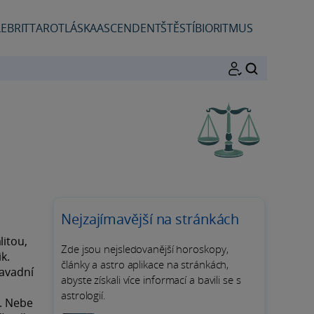
EBRIT
TAROT
LÁSKA
ASCENDENT
ŠTĚSTÍ
BIORITMUS
HLEDAT
Nejzajímavější na stránkách
litou,
Zde jsou nejsledovanější horoskopy,
k.
články a astro aplikace na stránkách,
savadní
abyste získali více informací a bavili se s
astrologií.
é. Nebe