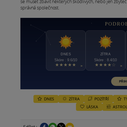
se muset zbavit některých škodlivých, nebo jen zbyteč
správná společnost.
PODRO
DNES
ZÍTRA
Skóre : 9.6/10
Skóre : 8.4/10
★★★★★
★★★★☆
>
>
PŘIH
DNES
ZÍTRA
POZÍTŘÍ
T
LÁSKA
ASTROL
Sdílet :