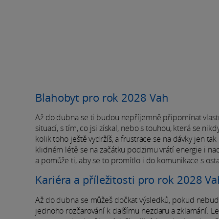
Blahobyt pro rok 2028 Vah
Až do dubna se ti budou nepříjemně připomínat vlastn
situací, s tím, co jsi získal, nebo s touhou, která se nik
kolik toho ještě vydržíš, a frustrace se na dávky jen t
klidném létě se na začátku podzimu vrátí energie i nad
a pomůže ti, aby se to promítlo i do komunikace s ost
Kariéra a příležitosti pro rok 2028 V
Až do dubna se můžeš dočkat výsledků, pokud nebudeš
jednoho rozčarování k dalšímu nezdaru a zklamání. Let