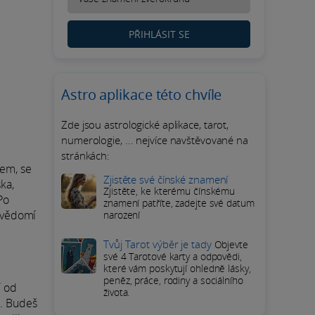
PŘIHLÁSIT SE
Astro aplikace této chvíle
Zde jsou astrologické aplikace, tarot,
numerologie, ... nejvíce navštěvované na
stránkách:
kem, se
Zjistěte své čínské znamení
ška,
Zjistěte, ke kterému čínskému
Po
znamení patříte, zadejte své datum
bevědomí
narození
Tvůj Tarot výběr je tady
Objevte
své 4 Tarotové karty a odpovědi,
které vám poskytují ohledně lásky,
peněz, práce, rodiny a sociálního
í od
života.
h. Budeš