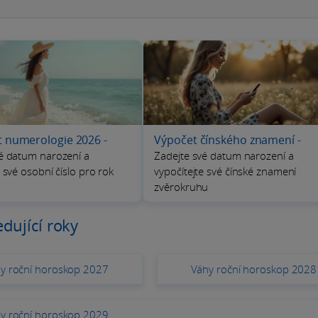
t numerologie 2026
-
Výpočet čínského znamení
-
é datum narození a
Zadejte své datum narození a
j své osobní číslo pro rok
vypočítejte své čínské znamení
zvěrokruhu
dující roky
y roční horoskop 2027
Váhy roční horoskop 2028
y roční horoskop 2029