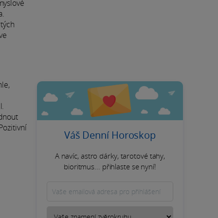
myslové
a.
itých
 ve
le,
l.
adnout
ozitivní
Váš Denní Horoskop
A navíc, astro dárky, tarotové tahy,
bioritmus... přihlaste se nyní!