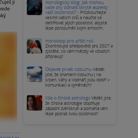
uješ ji
Astrologický blog: Jak mohou
vaše sny odhalit skryté aspekty
ovede
vaší osobnosti? -
Prozkoumejte
aký
vesmír vašich snů a naučte se
dešifrovat jejich poselství, abyste
lépe porozuměli svým emocím.
Horoskop pro příští rok
Zkontrolujte předpovědi pro 2027 a
zjistěte, co vám hvězdy ve vztazích
připravují!
Objevte prvek vzduchu
Věděli
jste, že znamení Vzduchu ( na
srpen, Váhy a Vodnář) jsou dobří v
komunikaci a výměnách?
Vše o čínské astrologii
Věděli jste,
že čínská astrologie doplňuje
západní zvěrokruh a pomáhá vám
lépe poznat svou osobnost?
átelství pro rok 2028 Vah
Blahobyt pro rok 2028 Vah
Kariéra 