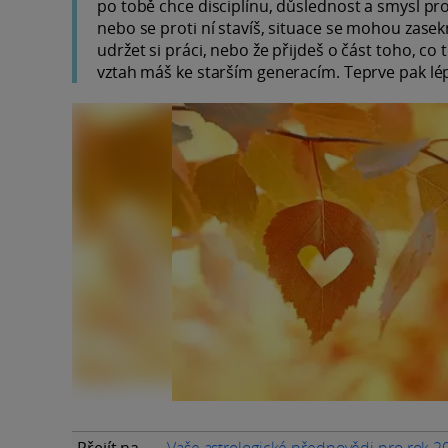
po tobě chce disciplínu, důslednost a smysl pro r
nebo se proti ní stavíš, situace se mohou zase
udržet si práci, nebo že přijdeš o část toho, co 
vztah máš ke starším generacím. Teprve pak lép
Přejít na
Vaše astrologické předpovědi pro rok 2