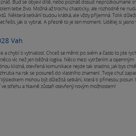
d neznáš. Buď se objeví dítě, nebo poznáš dosud neprozkoumané s
olem tebe živo. Možná až trochu chaoticky, ale rozhodně ne nud
tů. Některá setkání budou krátká, ale vždy příjemná. Tolik důlež
 řešit, jak si vybrat. A přesně to je ten moment. Udělej si jasno
2028 Vah
a chybí ti vytrvalost. Chceš se měnit po svém a často to jde rych
hlo něco víc než jen běžná logika. Něco mezi vytržením a tajemným
dnou klidná, otevřená komunikace nejde tak snadno, jak bys chtě
 zhruba na rok se posuneš do vlastního znamení. Tvoje chuť zap
 Výsledkem mohou být důležitá setkání, která ti přinesou posun. P
 ve střehu a hlavně zůstaň otevřený novým možnostem!