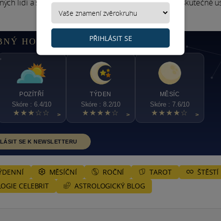
ných lidí a situací, aby se ti do budoucna kolem sebe skutečně us
PŘIHLÁSIT SE
BNÝ HOROSKOP VAH
POZÍTŘÍ
TÝDEN
MĚSÍC
Skóre : 6.4/10
Skóre : 8.2/10
Skóre : 7.6/10
★★★☆☆
★★★★☆
★★★★☆
>
>
>
LÁSIT SE K NEWSLETTERU
ÝDENNÍ
MĚSÍČNÍ
ROČNÍ
TAROT
ŠTĚSTÍ
ASTROLOGICKÝ BLOG
OGIE CELEBRIT