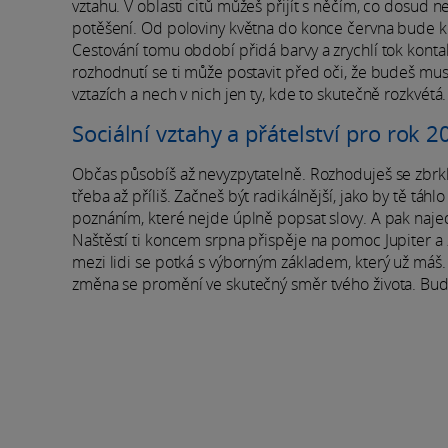
vztahu. V oblasti citů můžeš přijít s něčím, co dosu
potěšení. Od poloviny května do konce června bude k
Cestování tomu období přidá barvy a zrychlí tok kontak
rozhodnutí se ti může postavit před oči, že budeš muset
vztazích a nech v nich jen ty, kde to skutečně rozkvétá.
Sociální vztahy a přátelství pro rok 
Občas působíš až nevyzpytatelně. Rozhoduješ se zbrkle 
třeba až příliš. Začneš být radikálnější, jako by tě tá
poznáním, které nejde úplně popsat slovy. A pak naje
Naštěstí ti koncem srpna přispěje na pomoc Jupiter a
mezi lidi se potká s výborným základem, který už máš.
změna se promění ve skutečný směr tvého života. Buď