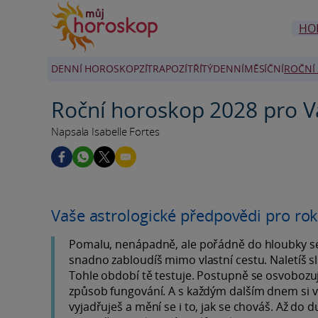
HO
DENNÍ HOROSKOP
ZÍTRA
POZÍTŘÍ
TÝDENNÍ
MĚSÍČNÍ
ROČNÍ 
Roční horoskop 2028 pro 
Napsala Isabelle Fortes
Vaše astrologické předpovědi pro ro
Pomalu, nenápadně, ale pořádně do hloubky se t
snadno zabloudíš mimo vlastní cestu. Naletíš sl
Tohle období tě testuje. Postupně se osvobozuje
způsob fungování. A s každým dalším dnem si víc 
vyjadřuješ a mění se i to, jak se chováš. Až d