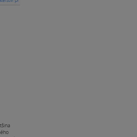
tšina
ného