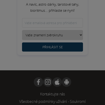
A navíc, astro dárky, tarotové tahy,
bioritmus... přihlaste se nyní!
PŘIHLÁSIT SE
Kontaktujte nás
Všeobecné podmínky užívání
-
Soukromí