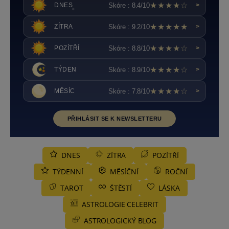
★★★★☆
Skóre : 8.4/10
DNES
>
★★★★★
Skóre : 9.2/10
ZÍTRA
>
★★★★☆
Skóre : 8.8/10
POZÍTŘÍ
>
★★★★☆
Skóre : 8.9/10
TÝDEN
>
★★★★☆
Skóre : 7.8/10
MĚSÍC
>
PŘIHLÁSIT SE K NEWSLETTERU
DNES
ZÍTRA
POZÍTŘÍ
TÝDENNÍ
MĚSÍČNÍ
ROČNÍ
TAROT
ŠTĚSTÍ
LÁSKA
ASTROLOGIE CELEBRIT
ASTROLOGICKÝ BLOG