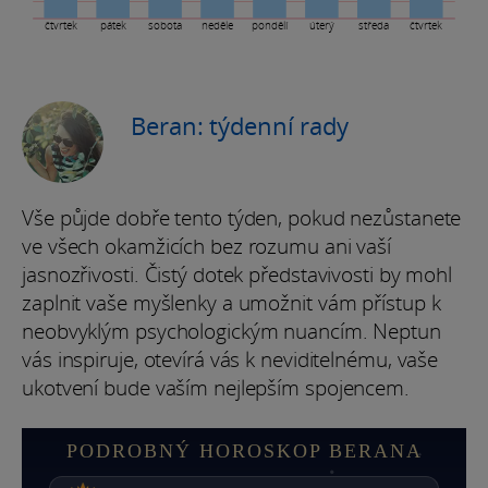
čtvrtek
pátek
sobota
neděle
pondělí
úterý
středa
čtvrtek
Beran: týdenní rady
Vše půjde dobře tento týden, pokud nezůstanete
ve všech okamžicích bez rozumu ani vaší
jasnozřivosti. Čistý dotek představivosti by mohl
zaplnit vaše myšlenky a umožnit vám přístup k
neobvyklým psychologickým nuancím. Neptun
vás inspiruje, otevírá vás k neviditelnému, vaše
ukotvení bude vaším nejlepším spojencem.
PODROBNÝ HOROSKOP BERANA