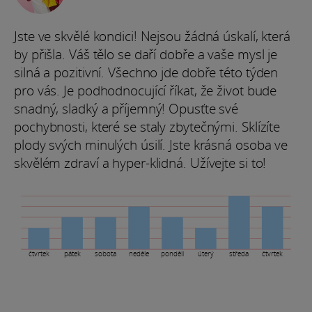
Jste ve skvělé kondici! Nejsou žádná úskalí, která
by přišla. Váš tělo se daří dobře a vaše mysl je
silná a pozitivní. Všechno jde dobře této týden
pro vás. Je podhodnocující říkat, že život bude
snadný, sladký a příjemný! Opusťte své
pochybnosti, které se staly zbytečnými. Sklízíte
plody svých minulých úsilí. Jste krásná osoba ve
skvělém zdraví a hyper-klidná. Užívejte si to!
čtvrtek
pátek
sobota
neděle
pondělí
úterý
středa
čtvrtek