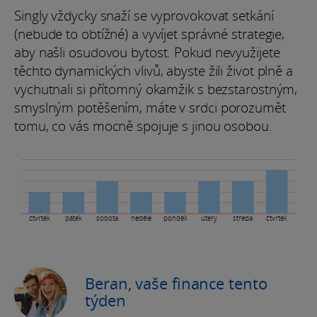
Singly vždycky snaží se vyprovokovat setkání
(nebude to obtížné) a vyvíjet správné strategie,
aby našli osudovou bytost. Pokud nevyužijete
těchto dynamických vlivů, abyste žili život plně a
vychutnali si přítomný okamžik s bezstarostným,
smyslným potěšením, máte v srdci porozumět
tomu, co vás mocně spojuje s jinou osobou.
čtvrtek
pátek
sobota
neděle
pondělí
úterý
středa
čtvrtek
Beran, vaše finance tento
týden