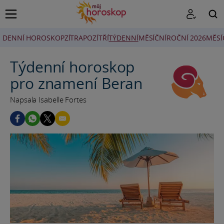
DENNÍ HOROSKOP
ZÍTRA
POZÍTŘÍ
TÝDENNÍ
MĚSÍČNÍ
ROČNÍ 2026
MĚSÍ
HLEDAT
Týdenní horoskop
pro znamení Beran
Napsala Isabelle Fortes