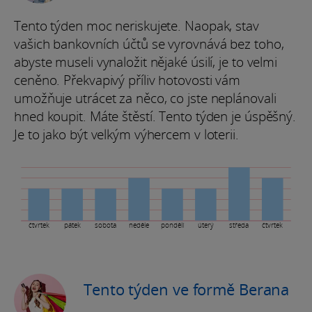
Tento týden moc neriskujete. Naopak, stav
vašich bankovních účtů se vyrovnává bez toho,
abyste museli vynaložit nějaké úsilí, je to velmi
ceněno. Překvapivý příliv hotovosti vám
umožňuje utrácet za něco, co jste neplánovali
hned koupit. Máte štěstí. Tento týden je úspěšný.
Je to jako být velkým výhercem v loterii.
čtvrtek
pátek
sobota
neděle
pondělí
úterý
středa
čtvrtek
Tento týden ve formě Berana