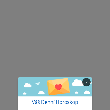
×
Váš Denní Horoskop