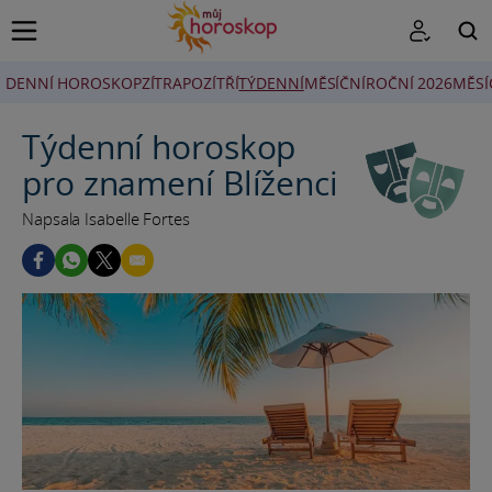
DENNÍ HOROSKOP
ZÍTRA
POZÍTŘÍ
TÝDENNÍ
MĚSÍČNÍ
ROČNÍ 2026
MĚSÍ
HLEDAT
Týdenní horoskop
pro znamení Blíženci
Napsala Isabelle Fortes