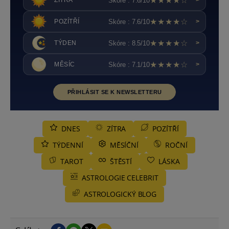
★★★★☆
Skóre : 7.6/10
ZÍTRA
>
★★★★☆
Skóre : 7.6/10
POZÍTŘÍ
>
★★★★☆
Skóre : 8.5/10
TÝDEN
>
★★★★☆
Skóre : 7.1/10
MĚSÍC
>
PŘIHLÁSIT SE K NEWSLETTERU
DNES
ZÍTRA
POZÍTŘÍ
TÝDENNÍ
MĚSÍČNÍ
ROČNÍ
TAROT
ŠTĚSTÍ
LÁSKA
ASTROLOGIE CELEBRIT
ASTROLOGICKÝ BLOG