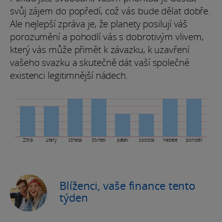
svůj zájem do popředí, což vás bude dělat dobře.
Ale nejlepší zpráva je, že planety posilují váš
porozumění a pohodlí vás s dobrotivým vlivem,
který vás může přimět k závazku, k uzavření
vašeho svazku a skutečně dát vaší společné
existenci legitimnější nádech.
Zítra
úterý
středa
čtvrtek
pátek
sobota
neděle
pondělí
Blíženci, vaše finance tento
týden