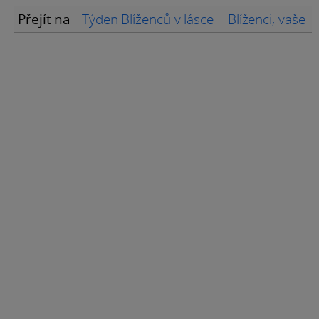
Přejít na
Týden Blíženců v lásce
Blíženci, vaše 