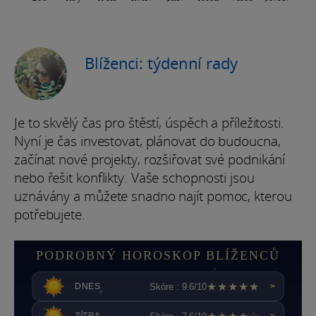
Blíženci: týdenní rady
Je to skvělý čas pro štěstí, úspěch a příležitosti.
Nyní je čas investovat, plánovat do budoucna,
začínat nové projekty, rozšiřovat své podnikání
nebo řešit konflikty. Vaše schopnosti jsou
uznávány a můžete snadno najít pomoc, kterou
potřebujete.
PODROBNÝ HOROSKOP BLÍŽENCŮ
★★★★★
Skóre : 9.6/10
DNES
>