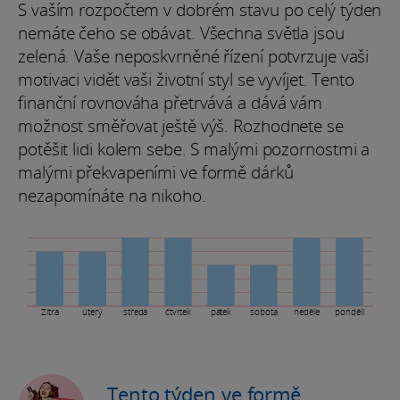
S vaším rozpočtem v dobrém stavu po celý týden
nemáte čeho se obávat. Všechna světla jsou
zelená. Vaše neposkvrněné řízení potvrzuje vaši
motivaci vidět vaši životní styl se vyvíjet. Tento
finanční rovnováha přetrvává a dává vám
možnost směřovat ještě výš. Rozhodnete se
potěšit lidi kolem sebe. S malými pozornostmi a
malými překvapeními ve formě dárků
nezapomínáte na nikoho.
Zítra
úterý
středa
čtvrtek
pátek
sobota
neděle
pondělí
Tento týden ve formě