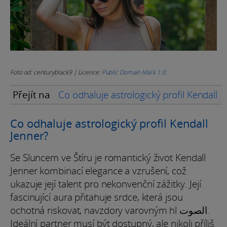
Foto od: centuryblack9 | Licence:
Public Domain Mark 1.0
Přejít na
Co odhaluje astrologický profil Kendall J
Co odhaluje astrologický profil Kendall
Jenner?
Se Sluncem ve Štíru je romantický život Kendall
Jenner kombinací elegance a vzrušení, což
ukazuje její talent pro nekonvenční zážitky. Její
fascinující aura přitahuje srdce, která jsou
ochotná riskovat, navzdory varovným hl الصوت.
Ideální partner musí být dostupný, ale nikoli příliš