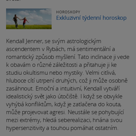
HOROSKOPY
Exkluzivní týdenní horoskop
Kendall Jenner, se svým astrologickým
ascendentem v Rybách, má sentimentální a
romantický způsob myšlení. Tato inclinace ji vede
k obavám o různé záležitosti a přitahuje ji ke
studiu okultismu nebo mystiky. Velmi citlivá,
hluboce cítí utrpení druhých, což ji může osobně
zasáhnout. Emoční a intuitivní, Kendall vytváří
idealistický svět jako útočiště. I když se obvykle
vyhýbá konfliktům, když je zatlačena do kouta,
může projevovat agresi. Neustále se pohybující
mezi extrémy, hledá seberealizaci, hnána svou
hypersenzitivity a touhou pomáhat ostatním.