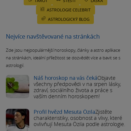
TAROT
ŠTĚSTÍ
LÁSKA
ASTROLOGIE CELEBRIT
ASTROLOGICKÝ BLOG
Nejvíce navštěvované na stránkách
Zde jsou nejpopulárnější horoskopy, články a astro aplikace
na stránkách, ideální příležitost se dozvědět více a bavit se s
astrologií.
Náš horoskop na vás čeká
Objavte
všechny předpovědi v na srpen lásky,
zdraví, sociálního života a práce s
vaším denním horoskopem!
Profil hvězd Mesuta Özila
Zjistěte
charakteristiky, osobnost a vlivy, které
ovlivňují Mesuta Özila podle astrologie.