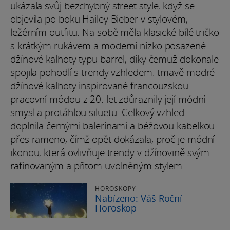
ukázala svůj bezchybný street style, když se
objevila po boku Hailey Bieber v stylovém,
ležérním outfitu. Na sobě měla klasické bílé tričko
s krátkým rukávem a moderní nízko posazené
džínové kalhoty typu barrel, díky čemuž dokonale
spojila pohodlí s trendy vzhledem. tmavě modré
džínové kalhoty inspirované francouzskou
pracovní módou z 20. let zdůraznily její módní
smysl a protáhlou siluetu. Celkový vzhled
doplnila černými balerínami a béžovou kabelkou
přes rameno, čímž opět dokázala, proč je módní
ikonou, která ovlivňuje trendy v džínovině svým
rafinovaným a přitom uvolněným stylem.
HOROSKOPY
Nabízeno: Váš Roční
Horoskop