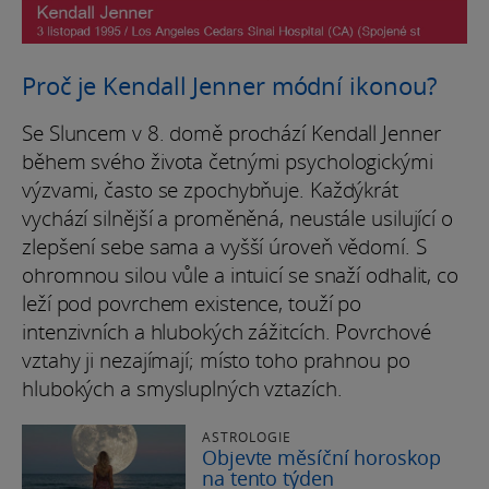
Proč je Kendall Jenner módní ikonou?
Se Sluncem v 8. domě prochází Kendall Jenner
během svého života četnými psychologickými
výzvami, často se zpochybňuje. Každýkrát
vychází silnější a proměněná, neustále usilující o
zlepšení sebe sama a vyšší úroveň vědomí. S
ohromnou silou vůle a intuicí se snaží odhalit, co
leží pod povrchem existence, touží po
intenzivních a hlubokých zážitcích. Povrchové
vztahy ji nezajímají; místo toho prahnou po
hlubokých a smysluplných vztazích.
ASTROLOGIE
Objevte měsíční horoskop
na tento týden