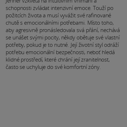
Jenner vzkvétá na intuitivním vnímání a
schopnosti zvládat intenzivní emoce. Touží po
požitcích života a musí vyvážit své rafinované
chutě s emocionálními potřebami. Místo toho,
aby agresivně pronásledovala svá přání, nechává
se unášet svými pocity, někdy obětuje své vlastní
potřeby, pokud je to nutné. Její životní styl odráží
potřebu emocionální bezpečnosti, neboť hledá
klidné prostředí, které chrání její zranitelnost,
často se uchyluje do své komfortní zóny.