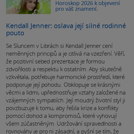
Horoskop 2026 k objevení
pro váš znamení.
Kendall Jenner: oslava její silné rodinné
pouto
Se Sluncem v Librách si Kendall Jenner cení
neměnných principů a je citlivá na vzezření. Věří,
že pozitivní sebed prezentace je formou
zdvořilosti a respektu k ostatním. Aby skutečně
vzkvétala, potřebuje harmonické prostředí, které
podporuje její pohodu. Obklopuje se krásnými
věcmi a lidmi, upřednostňuje vztahy založené na
vzájemných sympatiích. Její moudrý životní styl ji
povzbuzuje k tomu, aby řešila krize a konflikty
pomocí dohod a kompromisů, které vyhovují
všem zúčastněným. Udržování spravedlnosti a
rovnováhy je pro ni zásadní, a pyšní se tím, že