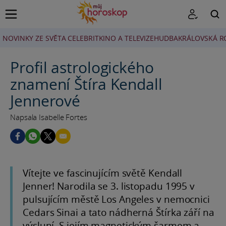
NOVINKY ZE SVĚTA CELEBRIT
KINO A TELEVIZE
HUDBA
KRÁLOVSKÁ R
HLEDAT
Profil astrologického
znamení Štíra Kendall
Jennerové
Napsala Isabelle Fortes
Vítejte ve fascinujícím světě Kendall
Jenner! Narodila se 3. listopadu 1995 v
pulsujícím městě Los Angeles v nemocnici
Cedars Sinai a tato nádherná Štírka září na
výsluní. S jejím magnetickým šarmem a