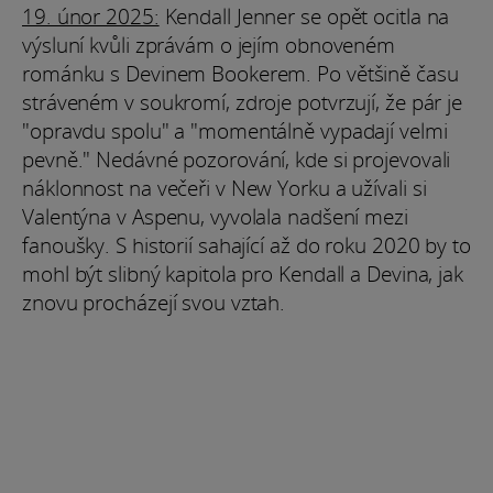
19. únor 2025:
Kendall Jenner se opět ocitla na
výsluní kvůli zprávám o jejím obnoveném
románku s Devinem Bookerem. Po většině času
stráveném v soukromí, zdroje potvrzují, že pár je
"opravdu spolu" a "momentálně vypadají velmi
pevně." Nedávné pozorování, kde si projevovali
náklonnost na večeři v New Yorku a užívali si
Valentýna v Aspenu, vyvolala nadšení mezi
fanoušky. S historií sahající až do roku 2020 by to
mohl být slibný kapitola pro Kendall a Devina, jak
znovu procházejí svou vztah.