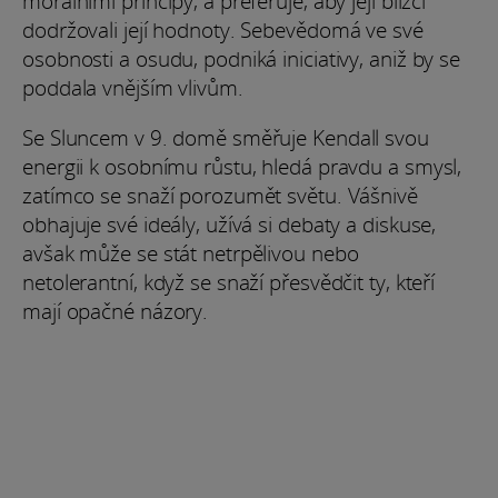
morálními principy, a preferuje, aby její blízcí
dodržovali její hodnoty. Sebevědomá ve své
osobnosti a osudu, podniká iniciativy, aniž by se
poddala vnějším vlivům.
Se Sluncem v 9. domě směřuje Kendall svou
energii k osobnímu růstu, hledá pravdu a smysl,
zatímco se snaží porozumět světu. Vášnivě
obhajuje své ideály, užívá si debaty a diskuse,
avšak může se stát netrpělivou nebo
netolerantní, když se snaží přesvědčit ty, kteří
mají opačné názory.