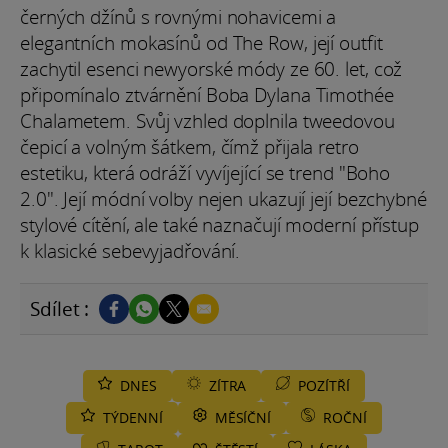
černých džínů s rovnými nohavicemi a
elegantních mokasínů od The Row, její outfit
zachytil esenci newyorské módy ze 60. let, což
připomínalo ztvárnění Boba Dylana Timothée
Chalametem. Svůj vzhled doplnila tweedovou
čepicí a volným šátkem, čímž přijala retro
estetiku, která odráží vyvíjející se trend "Boho
2.0". Její módní volby nejen ukazují její bezchybné
stylové cítění, ale také naznačují moderní přístup
k klasické sebevyjadřování.
Sdílet :
DNES
ZÍTRA
POZÍTŘÍ
TÝDENNÍ
MĚSÍČNÍ
ROČNÍ