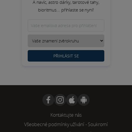
A navíc, astro dárky, tarotové tahy,
bioritmus... přihlaste se nyní!
PŘIHLÁSIT SE
Kontaktujte nás
Všeobecné podmínky užívání
-
Soukromí