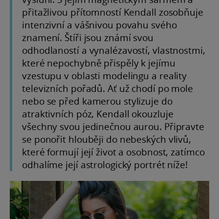
přitažlivou přítomností Kendall zosobňuje
intenzivní a vášnivou povahu svého
znamení. Štíři jsou známí svou
odhodlaností a vynalézavostí, vlastnostmi,
které nepochybně přispěly k jejímu
vzestupu v oblasti modelingu a reality
televizních pořadů. Ať už chodí po mole
nebo se před kamerou stylizuje do
atraktivních póz, Kendall okouzluje
všechny svou jedinečnou aurou. Připravte
se ponořit hlouběji do nebeských vlivů,
které formují její život a osobnost, zatímco
odhalíme její astrologický portrét níže!