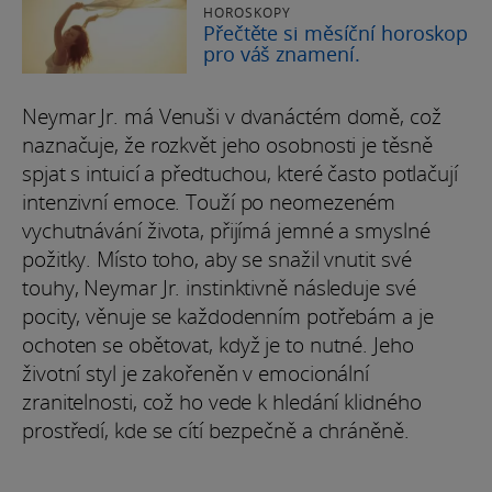
HOROSKOPY
Přečtěte si měsíční horoskop
pro váš znamení.
Neymar Jr. má Venuši v dvanáctém domě, což
naznačuje, že rozkvět jeho osobnosti je těsně
spjat s intuicí a předtuchou, které často potlačují
intenzivní emoce. Touží po neomezeném
vychutnávání života, přijímá jemné a smyslné
požitky. Místo toho, aby se snažil vnutit své
touhy, Neymar Jr. instinktivně následuje své
pocity, věnuje se každodenním potřebám a je
ochoten se obětovat, když je to nutné. Jeho
životní styl je zakořeněn v emocionální
zranitelnosti, což ho vede k hledání klidného
prostředí, kde se cítí bezpečně a chráněně.