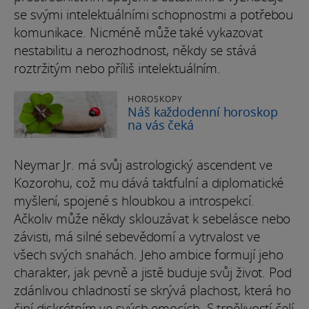
se svými intelektuálními schopnostmi a potřebou
komunikace. Nicméně může také vykazovat
nestabilitu a nerozhodnost, někdy se stává
roztržitým nebo příliš intelektuálním.
HOROSKOPY
Náš každodenní horoskop
na vás čeká
Neymar Jr. má svůj astrologický ascendent ve
Kozorohu, což mu dává taktfulní a diplomatické
myšlení, spojené s hloubkou a introspekcí.
Ačkoliv může někdy sklouzávat k sebelásce nebo
závisti, má silné sebevědomí a vytrvalost ve
všech svých snahách. Jeho ambice formují jeho
charakter, jak pevně a jistě buduje svůj život. Pod
zdánlivou chladností se skrývá plachost, která ho
činí diskrétním ve svých emocích. S trpělivostí čelí