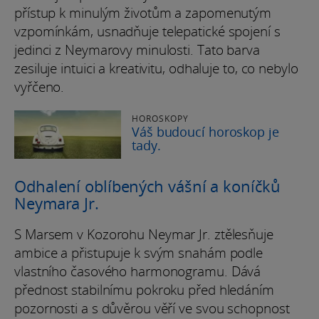
přístup k minulým životům a zapomenutým
vzpomínkám, usnadňuje telepatické spojení s
jedinci z Neymarovy minulosti. Tato barva
zesiluje intuici a kreativitu, odhaluje to, co nebylo
vyřčeno.
HOROSKOPY
Váš budoucí horoskop je
tady.
Odhalení oblíbených vášní a koníčků
Neymara Jr.
S Marsem v Kozorohu Neymar Jr. ztělesňuje
ambice a přistupuje k svým snahám podle
vlastního časového harmonogramu. Dává
přednost stabilnímu pokroku před hledáním
pozornosti a s důvěrou věří ve svou schopnost