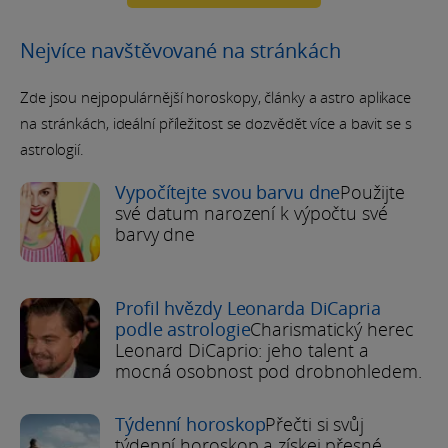
Nejvíce navštěvované na stránkách
Zde jsou nejpopulárnější horoskopy, články a astro aplikace
na stránkách, ideální příležitost se dozvědět více a bavit se s
astrologií.
Vypočítejte svou barvu dne
Použijte
své datum narození k výpočtu své
barvy dne
Profil hvězdy Leonarda DiCapria
podle astrologie
Charismatický herec
Leonard DiCaprio: jeho talent a
mocná osobnost pod drobnohledem.
Týdenní horoskop
Přečti si svůj
týdenní horoskop a získej přesné