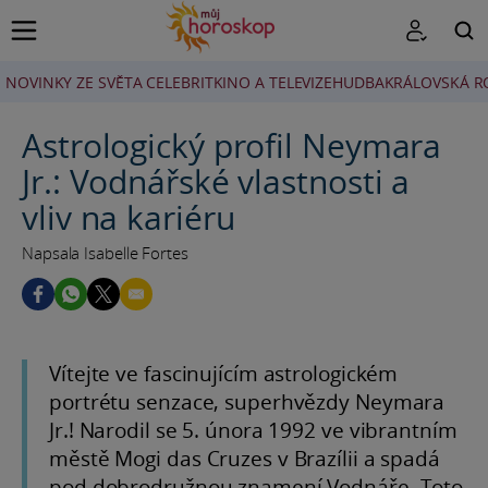
NOVINKY ZE SVĚTA CELEBRIT
KINO A TELEVIZE
HUDBA
KRÁLOVSKÁ R
HLEDAT
Astrologický profil Neymara
Jr.: Vodnářské vlastnosti a
vliv na kariéru
Napsala Isabelle Fortes
Vítejte ve fascinujícím astrologickém
portrétu senzace, superhvězdy Neymara
Jr.! Narodil se 5. února 1992 ve vibrantním
městě Mogi das Cruzes v Brazílii a spadá
pod dobrodružnou znamení Vodnáře. Toto