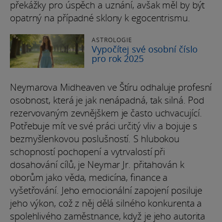
překážky pro úspěch a uznání, avšak měl by být
opatrný na případné sklony k egocentrismu.
ASTROLOGIE
Vypočítej své osobní číslo
pro rok 2025
Neymarova Midheaven ve Štíru odhaluje profesní
osobnost, která je jak nenápadná, tak silná. Pod
rezervovaným zevnějškem je často uchvacující.
Potřebuje mít ve své práci určitý vliv a bojuje s
bezmyšlenkovou poslušností. S hlubokou
schopností pochopení a vytrvalostí při
dosahování cílů, je Neymar Jr. přitahován k
oborům jako věda, medicína, finance a
vyšetřování. Jeho emocionální zapojení posiluje
jeho výkon, což z něj dělá silného konkurenta a
spolehlivého zaměstnance, když je jeho autorita