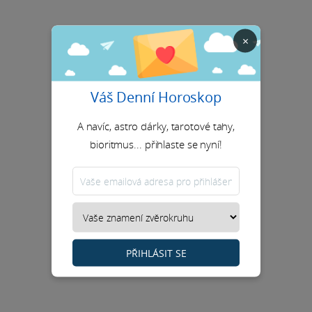
×
Váš Denní Horoskop
A navíc, astro dárky, tarotové tahy,
bioritmus... přihlaste se nyní!
PŘIHLÁSIT SE