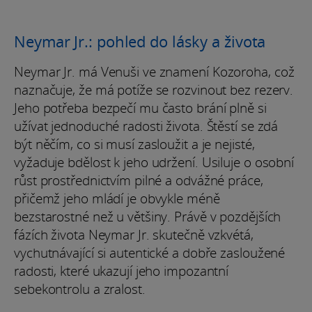
Neymar Jr.: pohled do lásky a života
Neymar Jr. má Venuši ve znamení Kozoroha, což
naznačuje, že má potíže se rozvinout bez rezerv.
Jeho potřeba bezpečí mu často brání plně si
užívat jednoduché radosti života. Štěstí se zdá
být něčím, co si musí zasloužit a je nejisté,
vyžaduje bdělost k jeho udržení. Usiluje o osobní
růst prostřednictvím pilné a odvážné práce,
přičemž jeho mládí je obvykle méně
bezstarostné než u většiny. Právě v pozdějších
fázích života Neymar Jr. skutečně vzkvétá,
vychutnávající si autentické a dobře zasloužené
radosti, které ukazují jeho impozantní
sebekontrolu a zralost.