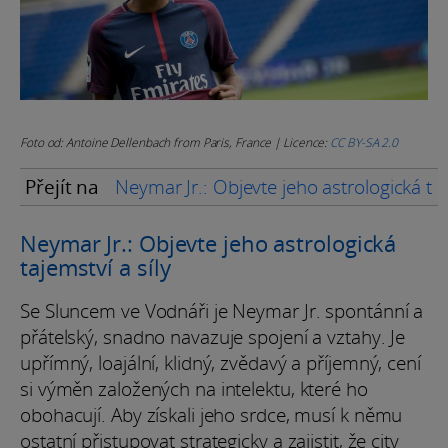
Foto od: Antoine Dellenbach from Paris, France | Licence:
CC BY-SA 2.0
Přejít na
Neymar Jr.: Objevte jeho astrologická taj
Neymar Jr.: Objevte jeho astrologická
tajemství a síly
Se Sluncem ve Vodnáři je Neymar Jr. spontánní a
přátelský, snadno navazuje spojení a vztahy. Je
upřímný, loajální, klidný, zvědavý a příjemný, cení
si výměn založených na intelektu, které ho
obohacují. Aby získali jeho srdce, musí k němu
ostatní přistupovat strategicky a zajistit, že city