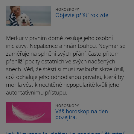
HOROSKOPY
Objevte příští rok zde
Merkur v prvním domě zesiluje jeho osobní
iniciativy. Nepatience a hnán touhou, Neymar se
zaměřuje na splnění svých přání, často přitom
přehlíží pocity ostatních ve svých nadšených
snech. Věří, že štěstí si musí zasloužit skrze úsilí,
což odhaluje jeho odhodlanou povahu, která by
mohla vést k nechtěné nepopularitě kvůli jeho
autoritativnímu přístupu.
HOROSKOPY
Váš horoskop na den
pozejtra.
Jak Neymar Jr. definuje moderní životní