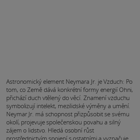
Astronomický element Neymara Jr. je Vzduch: Po
tom, co Země dává konkrétní formy energií Ohni,
přichází duch vtělený do věcí. Znamení vzduchu
symbolizují intelekt, mezilidské výměny a umění.
Neymar Jr. má schopnost přizpůsobit se svému
okolí, projevuje společenskou povahu a silný
zájem o lidstvo. Hledá osobní růst
prostřednictvím spojení s ostatními a vyznačuje