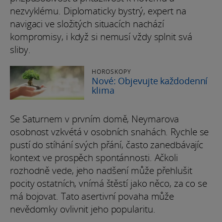
nezvyklému. Diplomaticky bystrý, expert na
navigaci ve složitých situacích nachází
kompromisy, i když si nemusí vždy splnit svá
sliby.
HOROSKOPY
Nové: Objevujte každodenní
klima
Se Saturnem v prvním domě, Neymarova
osobnost vzkvétá v osobních snahách. Rychle se
pustí do stíhání svých přání, často zanedbávajíc
kontext ve prospěch spontánnosti. Ačkoli
rozhodně vede, jeho nadšení může přehlušit
pocity ostatních, vnímá štěstí jako něco, za co se
má bojovat. Tato asertivní povaha může
nevědomky ovlivnit jeho popularitu.