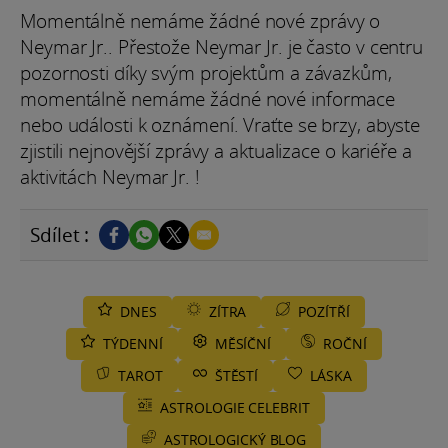
Momentálně nemáme žádné nové zprávy o
Neymar Jr.. Přestože Neymar Jr. je často v centru
pozornosti díky svým projektům a závazkům,
momentálně nemáme žádné nové informace
nebo události k oznámení. Vraťte se brzy, abyste
zjistili nejnovější zprávy a aktualizace o kariéře a
aktivitách Neymar Jr. !
Sdílet :
DNES
ZÍTRA
POZÍTŘÍ
TÝDENNÍ
MĚSÍČNÍ
ROČNÍ
TAROT
ŠTĚSTÍ
LÁSKA
ASTROLOGIE CELEBRIT
ASTROLOGICKÝ BLOG