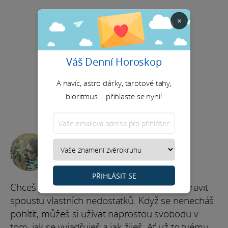
×
Váš Denní Horoskop
A navíc, astro dárky, tarotové tahy,
bioritmus... přihlaste se nyní!
Volný čas
★★
★★★
PŘIHLÁSIT SE
Chceš pomoct všem, ale musíš nejdřív napravit
spoustu vlastních nedostatků. Když se nenecháš
pohltit, můžeš si užívat naprostou svobodu v
tom, jak se vyjadřuješ a jak žiješ. Ať už to tvému