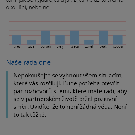
okolí líbí, nebo ne.
Dnes
Zítra
pondělí
úterý
středa
čtvrtek
pátek
sobota
Naše rada dne
Nepokoušejte se vyhnout všem situacím,
které vás rozčilují. Bude potřeba otevřít
pár rozhovorů s těmi, které máte rádi, aby
se v partnerském životě držel pozitivní
směr. Uvidíte, že to není žádná věda. Není
to tak těžké.