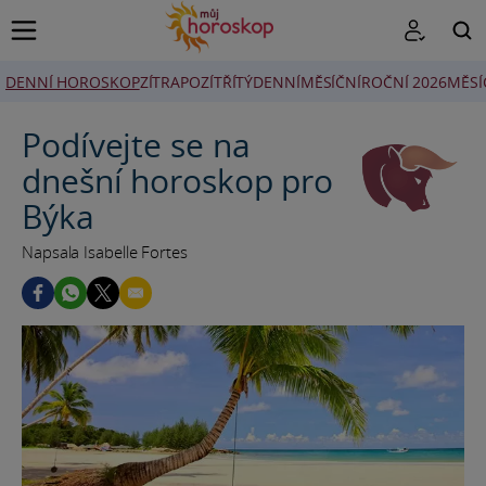
DENNÍ HOROSKOP
ZÍTRA
POZÍTŘÍ
TÝDENNÍ
MĚSÍČNÍ
ROČNÍ 2026
MĚSÍ
HLEDAT
Podívejte se na
dnešní horoskop pro
Býka
Napsala Isabelle Fortes