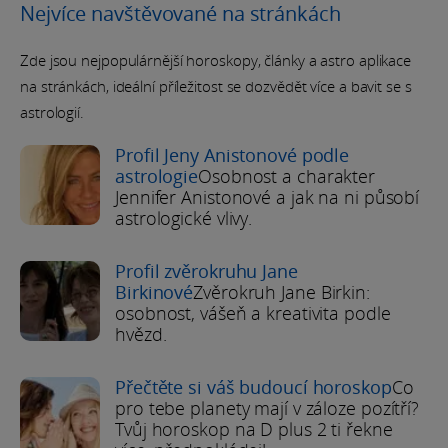
Nejvíce navštěvované na stránkách
Zde jsou nejpopulárnější horoskopy, články a astro aplikace
na stránkách, ideální příležitost se dozvědět více a bavit se s
astrologií.
Profil Jeny Anistonové podle
astrologie
Osobnost a charakter
Jennifer Anistonové a jak na ni působí
astrologické vlivy.
Profil zvěrokruhu Jane
Birkinové
Zvěrokruh Jane Birkin:
osobnost, vášeň a kreativita podle
hvězd.
Přečtěte si váš budoucí horoskop
Co
pro tebe planety mají v záloze pozítří?
Tvůj horoskop na D plus 2 ti řekne