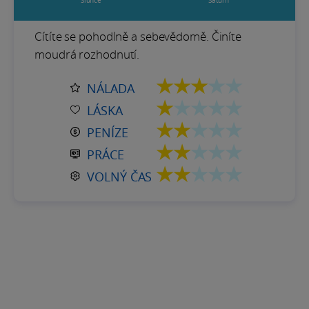
Slunce
Saturn
Cítíte se pohodlně a sebevědomě. Činíte
moudrá rozhodnutí.
★★★
★★
NÁLADA
★
★★★★
LÁSKA
★★
★★★
PENÍZE
★★
★★★
PRÁCE
★★
★★★
VOLNÝ ČAS