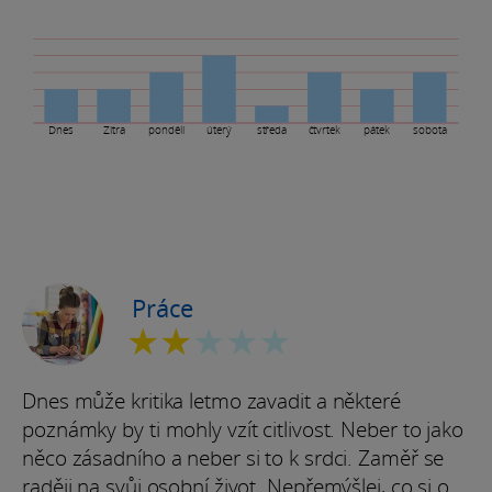
Dnes
Zítra
pondělí
úterý
středa
čtvrtek
pátek
sobota
Práce
★★
★★★
Dnes může kritika letmo zavadit a některé
poznámky by ti mohly vzít citlivost. Neber to jako
něco zásadního a neber si to k srdci. Zaměř se
raději na svůj osobní život. Nepřemýšlej, co si o