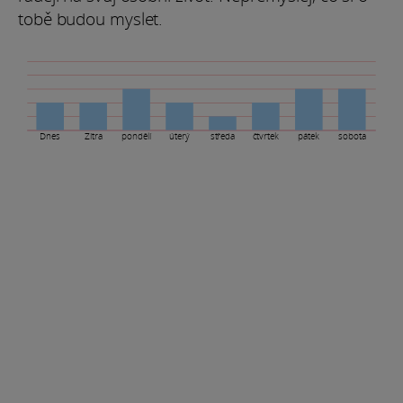
tobě budou myslet.
Dnes
Zítra
pondělí
úterý
středa
čtvrtek
pátek
sobota