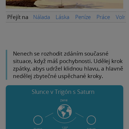
Přejít na
Nálada
Láska
Peníze
Práce
Volný
Nenech se rozhodit zdáním současné
situace, když máš pochybnosti. Udělej krok
zpátky, abys udržel klidnou hlavu, a hlavně
nedělej zbytečné uspěchané kroky.
Slunce v Trigón s Saturn
Země
120°