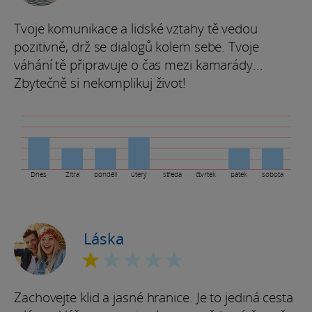
Tvoje komunikace a lidské vztahy tě vedou
pozitivně, drž se dialogů kolem sebe. Tvoje
váhání tě připravuje o čas mezi kamarády...
Zbytečně si nekomplikuj život!
Dnes
Zítra
pondělí
úterý
středa
čtvrtek
pátek
sobota
Láska
★
★★★★
Zachovejte klid a jasné hranice. Je to jediná cesta