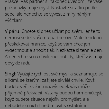
v lásce. Váš partner si nakonec uvědomí, že vaše
požadavky mají smysl. Nastavte si laťku podle
sebe, ale nenechte se vyvést z míry náhlými
výčitkami.
V páru
: Chcete si dnes užívat po svém, jenže to
nemusí sedět vašemu partnerovi. Máte tendenci
přeskakovat hranice, když se vám chce jen
vydechnout a shodit tlak. Nezkazte si tenhle den.
A nenechte si na chvíli znechutit ty, kteří vás mají
obvykle rádi.
Singl
: Využijte rychlost své mysli a seznamujte se
s lidmi, se kterými zažijete skvělé chvíle. Když
budete věřit své intuici, výsledek vás může
příjemně překvapit. Vztahy budou harmoničtější,
když budete situace nejdřív promýšlet, ale
nebudete o nich hned mluvit s ostatními.